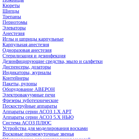
Кюреты
Шипцы
Трепаны
Периотомы
Элеваторы
Анестезия
Иглы и шприцы карпульные
Карпульная анестезия
Одноразовая анестезия
Стерилизация и дезинфекция
Дезинфицирующие средства, мыло и салфетки
Диспенсеры, дозаторы
Индикаторы, журналы
Контейнеры
Пакеты, рулоны
Оборудование АВЕРОН
Электровакуумные печи
Фрезеры зуботехнические
Пескоструйные аппараты
Аппараты серии АСОЗ 1.Х АРТ
Аппараты серии АСОЗ 5.Х НЬЮ
Система АСОЗ ПЛЮС
Устройства для моделирования восками
Восковые промежуточные звенья