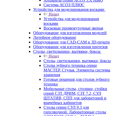
Аппараты серии АСОЗ 5.Х НЬЮ
Система АСОЗ ПЛЮС
Устройства для моделирования восками
Назад
Устройства для моделирования
восками
Восковые промежуточные звенья
Оборудование для изготовления моделей
Литейное оборудование
Оборудование для CAD-CAM и 3D-печати
Оборудование для изготовления протезов
Cтолы, светильники, вытяжки, боксы
Назад
Cтолы, светильники, вытяжки, боксы
Столы зубного техника серии
МАСТЕР. Стулья. Элементы системы
хранения
Готовые решения для столов зубного
техника
Мобильные столы, столики, стойки
серий СЗТ ДРИМ, СЗТ 7.2, СУЛ
ШТАТИВ, СПП для лабораторий и
врачебных кабинетов
Столы серии СУЛ 9.3 для
гипсовочной. Лабораторные столы