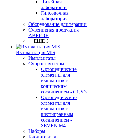
Литейная
лаборатория
Гипсовочная
лаборатория
Оборудование для терапии
Сувенирная продукция
АВЕРОН
+ ЕЩЕ 3
Имплантация MIS
Имплантаты
Супраструктуры
Ортопедические
элементы для
имплантов с
коническим
соединением - C1,V3
Ортопедические
элементы для
имплантов с
шестигранным
соединением -
SEVEN,M4
Наборы
Биоматериалы