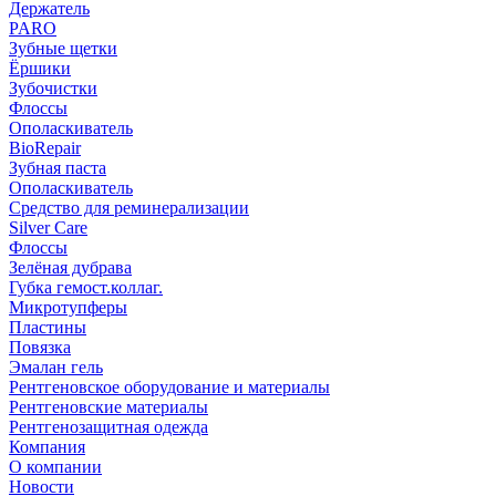
Держатель
PARO
Зубные щетки
Ёршики
Зубочистки
Флоссы
Ополаскиватель
BioRepair
Зубная паста
Ополаскиватель
Средство для реминерализации
Silver Care
Флоссы
Зелёная дубрава
Губка гемост.коллаг.
Микротупферы
Пластины
Повязка
Эмалан гель
Рентгеновское оборудование и материалы
Рентгеновские материалы
Рентгенозащитная одежда
Компания
О компании
Новости