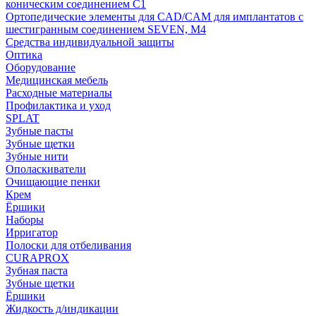
коническим соединением С1
Ортопедические элементы для CAD/CAM для имплантатов с
шестигранным соединением SEVEN, М4
Средства индивидуальной защиты
Оптика
Оборудование
Медицинская мебель
Расходные материалы
Профилактика и уход
SPLAT
Зубные пасты
Зубные щетки
Зубные нити
Ополаскиватели
Очищающие пенки
Крем
Ёршики
Наборы
Ирригатор
Полоски для отбеливания
CURAPROX
Зубная паста
Зубные щетки
Ёршики
Жидкость д/индикации