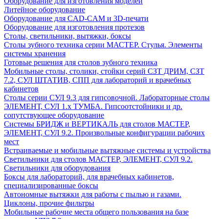
Оборудование для изготовления моделей
Литейное оборудование
Оборудование для CAD-CAM и 3D-печати
Оборудование для изготовления протезов
Cтолы, светильники, вытяжки, боксы
Столы зубного техника серии МАСТЕР. Стулья. Элементы
системы хранения
Готовые решения для столов зубного техника
Мобильные столы, столики, стойки серий СЗТ ДРИМ, СЗТ
7.2, СУЛ ШТАТИВ, СПП для лабораторий и врачебных
кабинетов
Столы серии СУЛ 9.3 для гипсовочной. Лабораторные столы
ЭЛЕМЕНТ, СУЛ 1.х ТУМБА. Гипсоотстойники и др.
сопутствующее оборудование
Системы БРИДЖ и ВЕРТИКАЛЬ для столов МАСТЕР,
ЭЛЕМЕНТ, СУЛ 9.2. Произвольные конфигурации рабочих
мест
Встраиваемые и мобильные вытяжные системы и устройства
Светильники для столов МАСТЕР, ЭЛЕМЕНТ, СУЛ 9.2.
Светильники для оборудования
Боксы для лабораторий, для врачебных кабинетов,
специализированные боксы
Автономные вытяжки для работы с пылью и газами.
Циклоны, прочие фильтры
Мобильные рабочие места общего пользования на базе