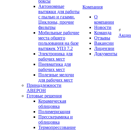
боксы
Автономные
Компания
вытяжки для работы
с пылью и газами.
О
Циклоны, прочие
компании
фильтры
Новости
Мобильные рабочие
Команда
Акци
места общего
Отзывы
пользования на базе
Вакансии
вытяжек УПЗ 7.2
Лицензии
Электроника для
Документы
рабочих мест
Пневматика для
рабочих мест
Полезные мелочи
для рабочих мест
Принадлежности
АВЕРОН
Готовые решения
Керамическая
облицовка
Полимеризация
Пресскерамика и
облицовка
Термопрессование