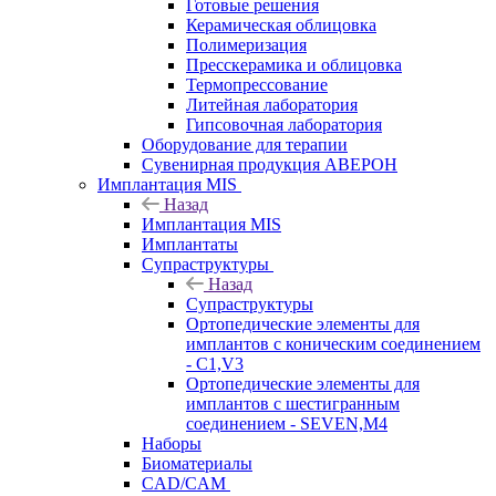
Готовые решения
Керамическая облицовка
Полимеризация
Пресскерамика и облицовка
Термопрессование
Литейная лаборатория
Гипсовочная лаборатория
Оборудование для терапии
Сувенирная продукция АВЕРОН
Имплантация MIS
Назад
Имплантация MIS
Имплантаты
Супраструктуры
Назад
Супраструктуры
Ортопедические элементы для
имплантов с коническим соединением
- C1,V3
Ортопедические элементы для
имплантов с шестигранным
соединением - SEVEN,M4
Наборы
Биоматериалы
CAD/CAM