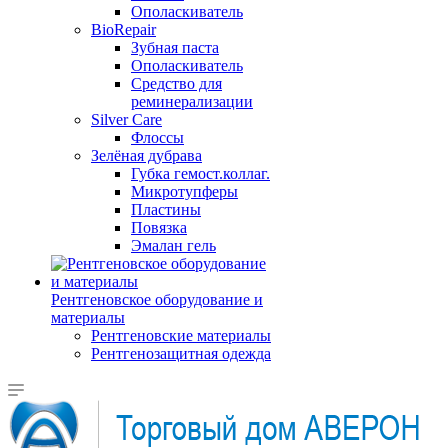
Ополаскиватель
BioRepair
Зубная паста
Ополаскиватель
Средство для
реминерализации
Silver Care
Флоссы
Зелёная дубрава
Губка гемост.коллаг.
Микротупферы
Пластины
Повязка
Эмалан гель
Рентгеновское оборудование и
материалы
Рентгеновские материалы
Рентгенозащитная одежда