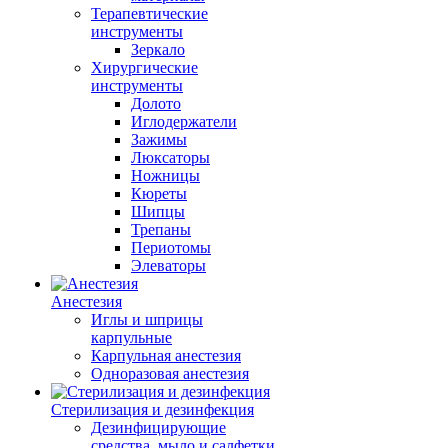
Терапевтические
инструменты
Зеркало
Хирургические
инструменты
Долото
Иглодержатели
Зажимы
Люксаторы
Ножницы
Кюреты
Шипцы
Трепаны
Периотомы
Элеваторы
Анестезия
Иглы и шприцы
карпульные
Карпульная анестезия
Одноразовая анестезия
Стерилизация и дезинфекция
Дезинфицирующие
средства, мыло и салфетки