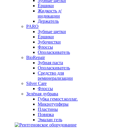
Зубные щетки
Ёршики
Жидкость д/
индикации
Держатель
PARO
Зубные щетки
Ёршики
Зубочистки
Флоссы
Ополаскиватель
BioRepair
Зубная паста
Ополаскиватель
Средство для
реминерализации
Silver Care
Флоссы
Зелёная дубрава
Губка гемост.коллаг.
Микротупферы
Пластины
Повязка
Эмалан гель