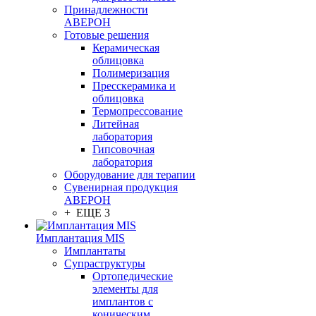
Принадлежности
АВЕРОН
Готовые решения
Керамическая
облицовка
Полимеризация
Пресскерамика и
облицовка
Термопрессование
Литейная
лаборатория
Гипсовочная
лаборатория
Оборудование для терапии
Сувенирная продукция
АВЕРОН
+ ЕЩЕ 3
Имплантация MIS
Имплантаты
Супраструктуры
Ортопедические
элементы для
имплантов с
коническим