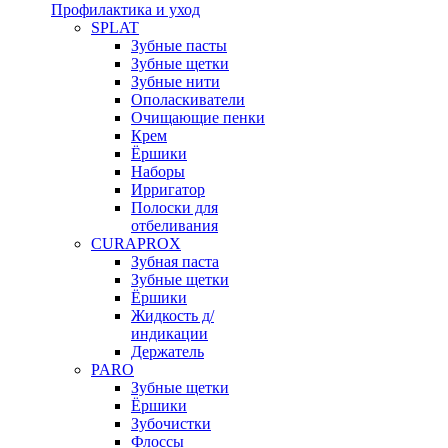
Профилактика и уход
SPLAT
Зубные пасты
Зубные щетки
Зубные нити
Ополаскиватели
Очищающие пенки
Крем
Ёршики
Наборы
Ирригатор
Полоски для
отбеливания
CURAPROX
Зубная паста
Зубные щетки
Ёршики
Жидкость д/
индикации
Держатель
PARO
Зубные щетки
Ёршики
Зубочистки
Флоссы