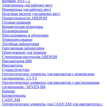
вытяжек УПЗ 7.2
Электроника для рабочих мест
Пневматика для рабочих мест
Полезные мелочи для рабочих мест
Принадлежности АВЕРОН
Готовые решения
Керамическая облицовка
Полимеризация
Пресскерамика и облицовка
Термопрессование
Литейная лаборатория
Гипсовочная лаборатория
Оборудование для терапии
Сувенирная продукция АВЕРОН
Имплантация MIS
Имплантаты
Супраструктуры
Ортопедические элементы для имплантов с коническим
соединением - C1,V3
Ортопедические элементы для имплантов с шестигранным
соединением - SEVEN,M4
Наборы
Биоматериалы
CAD/CAM
Ортопедические элементы для CAD/CAM для имплантатов с