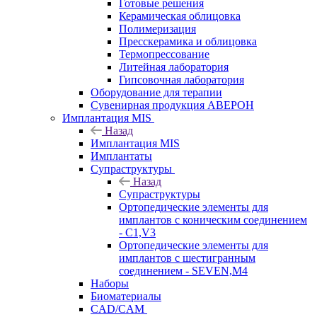
Готовые решения
Керамическая облицовка
Полимеризация
Пресскерамика и облицовка
Термопрессование
Литейная лаборатория
Гипсовочная лаборатория
Оборудование для терапии
Сувенирная продукция АВЕРОН
Имплантация MIS
Назад
Имплантация MIS
Имплантаты
Супраструктуры
Назад
Супраструктуры
Ортопедические элементы для
имплантов с коническим соединением
- C1,V3
Ортопедические элементы для
имплантов с шестигранным
соединением - SEVEN,M4
Наборы
Биоматериалы
CAD/CAM