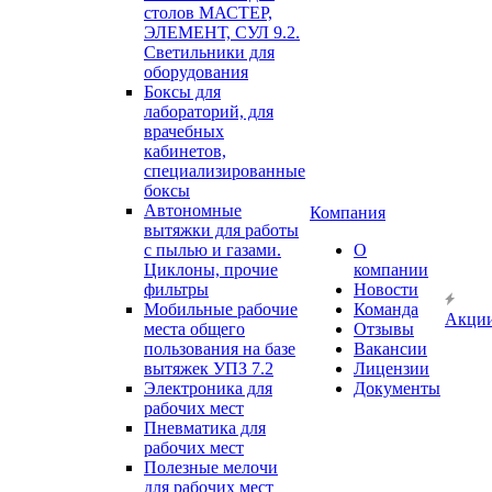
столов МАСТЕР,
ЭЛЕМЕНТ, СУЛ 9.2.
Светильники для
оборудования
Боксы для
лабораторий, для
врачебных
кабинетов,
специализированные
боксы
Автономные
Компания
вытяжки для работы
с пылью и газами.
О
Циклоны, прочие
компании
фильтры
Новости
Мобильные рабочие
Команда
Акци
места общего
Отзывы
пользования на базе
Вакансии
вытяжек УПЗ 7.2
Лицензии
Электроника для
Документы
рабочих мест
Пневматика для
рабочих мест
Полезные мелочи
для рабочих мест