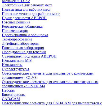
вытяжек УПЗ 7.2
Электроника для рабочих мест
Пневматика для рабочих мест
Полезные мелочи для рабочих мест
Принадлежности АВЕРОН
Готовые решения
Керамическая облицовка
Полимеризация
Пресскерамика и облицовка
Термопрессование
Литейная лаборатория
Гипсовочная лаборатория
Оборудование для терапии
Сувенирная продукция АВЕРОН
Имплантация MIS
Имплантаты
Супраструктуры
Ортопедические элементы для имплантов с коническим
соединением - C1,V3
Ортопедические элементы для имплантов с шестигранным
соединением - SEVEN,M4
Наборы
Биоматериалы
CAD/CAM
Ортопедические элементы для CAD/CAM для имплантатов с