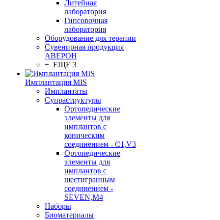
Литейная
лаборатория
Гипсовочная
лаборатория
Оборудование для терапии
Сувенирная продукция
АВЕРОН
+ ЕЩЕ 3
Имплантация MIS
Имплантаты
Супраструктуры
Ортопедические
элементы для
имплантов с
коническим
соединением - C1,V3
Ортопедические
элементы для
имплантов с
шестигранным
соединением -
SEVEN,M4
Наборы
Биоматериалы