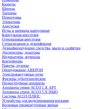
Кюреты
Шипцы
Трепаны
Периотомы
Элеваторы
Анестезия
Иглы и шприцы карпульные
Карпульная анестезия
Одноразовая анестезия
Стерилизация и дезинфекция
Дезинфицирующие средства, мыло и салфетки
Диспенсеры, дозаторы
Индикаторы, журналы
Контейнеры
Пакеты, рулоны
Оборудование АВЕРОН
Электровакуумные печи
Фрезеры зуботехнические
Пескоструйные аппараты
Аппараты серии АСОЗ 1.Х АРТ
Аппараты серии АСОЗ 5.Х НЬЮ
Система АСОЗ ПЛЮС
Устройства для моделирования восками
Восковые промежуточные звенья