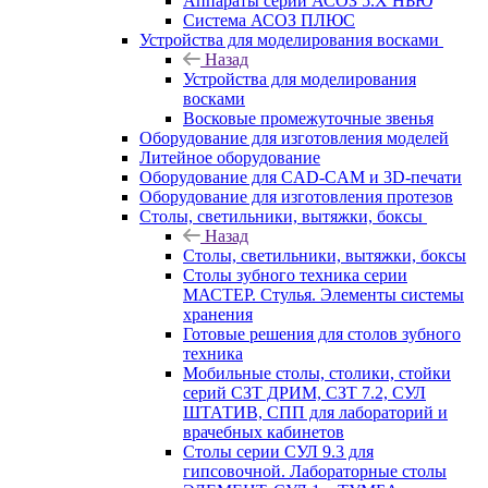
Аппараты серии АСОЗ 5.Х НЬЮ
Система АСОЗ ПЛЮС
Устройства для моделирования восками
Назад
Устройства для моделирования
восками
Восковые промежуточные звенья
Оборудование для изготовления моделей
Литейное оборудование
Оборудование для CAD-CAM и 3D-печати
Оборудование для изготовления протезов
Cтолы, светильники, вытяжки, боксы
Назад
Cтолы, светильники, вытяжки, боксы
Столы зубного техника серии
МАСТЕР. Стулья. Элементы системы
хранения
Готовые решения для столов зубного
техника
Мобильные столы, столики, стойки
серий СЗТ ДРИМ, СЗТ 7.2, СУЛ
ШТАТИВ, СПП для лабораторий и
врачебных кабинетов
Столы серии СУЛ 9.3 для
гипсовочной. Лабораторные столы