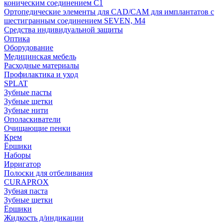
коническим соединением С1
Ортопедические элементы для CAD/CAM для имплантатов с
шестигранным соединением SEVEN, М4
Средства индивидуальной защиты
Оптика
Оборудование
Медицинская мебель
Расходные материалы
Профилактика и уход
SPLAT
Зубные пасты
Зубные щетки
Зубные нити
Ополаскиватели
Очищающие пенки
Крем
Ёршики
Наборы
Ирригатор
Полоски для отбеливания
CURAPROX
Зубная паста
Зубные щетки
Ёршики
Жидкость д/индикации