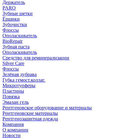
Держатель
PARO
Зубные щетки
Ёршики
Зубочистки
Флоссы
Ополаскиватель
BioRepair
Зубная паста
Ополаскиватель
Средство для реминерализации
Silver Care
Флоссы
Зелёная дубрава
Губка гемост.коллаг.
Микротупферы
Пластины
Повязка
Эмалан гель
Рентгеновское оборудование и материалы
Рентгеновские материалы
Рентгенозащитная одежда
Компания
О компании
Новости