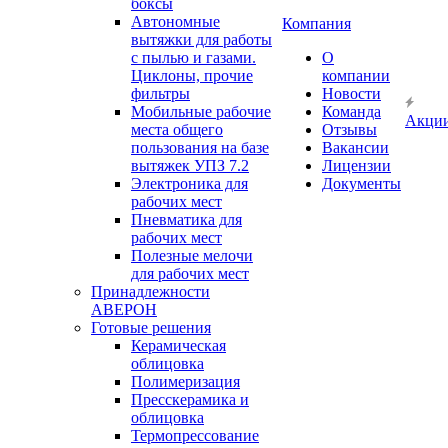
боксы
Автономные
Компания
вытяжки для работы
с пылью и газами.
О
Циклоны, прочие
компании
фильтры
Новости
Мобильные рабочие
Команда
Акци
места общего
Отзывы
пользования на базе
Вакансии
вытяжек УПЗ 7.2
Лицензии
Электроника для
Документы
рабочих мест
Пневматика для
рабочих мест
Полезные мелочи
для рабочих мест
Принадлежности
АВЕРОН
Готовые решения
Керамическая
облицовка
Полимеризация
Пресскерамика и
облицовка
Термопрессование