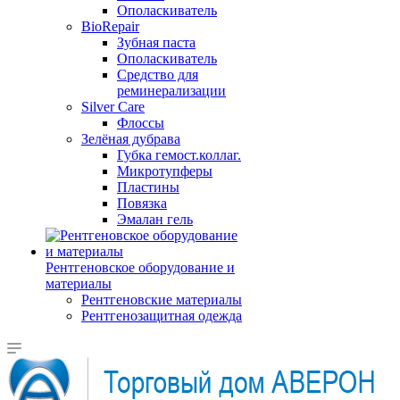
Ополаскиватель
BioRepair
Зубная паста
Ополаскиватель
Средство для
реминерализации
Silver Care
Флоссы
Зелёная дубрава
Губка гемост.коллаг.
Микротупферы
Пластины
Повязка
Эмалан гель
Рентгеновское оборудование и
материалы
Рентгеновские материалы
Рентгенозащитная одежда