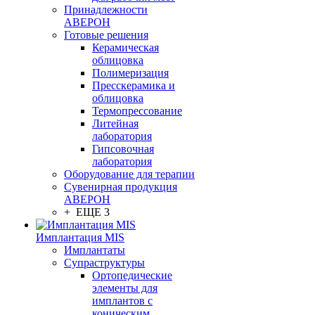
Принадлежности
АВЕРОН
Готовые решения
Керамическая
облицовка
Полимеризация
Пресскерамика и
облицовка
Термопрессование
Литейная
лаборатория
Гипсовочная
лаборатория
Оборудование для терапии
Сувенирная продукция
АВЕРОН
+ ЕЩЕ 3
Имплантация MIS
Имплантаты
Супраструктуры
Ортопедические
элементы для
имплантов с
коническим