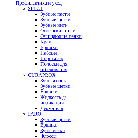
Профилактика и уход
SPLAT
Зубные пасты
Зубные щетки
Зубные нити
Ополаскиватели
Очищающие пенки
Крем
Ёршики
Наборы
Ирригатор
Полоски для
отбеливания
CURAPROX
Зубная паста
Зубные щетки
Ёршики
Жидкость д/
индикации
Держатель
PARO
Зубные щетки
Ёршики
Зубочистки
Флоссы