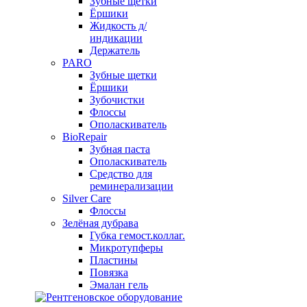
Зубные щетки
Ёршики
Жидкость д/
индикации
Держатель
PARO
Зубные щетки
Ёршики
Зубочистки
Флоссы
Ополаскиватель
BioRepair
Зубная паста
Ополаскиватель
Средство для
реминерализации
Silver Care
Флоссы
Зелёная дубрава
Губка гемост.коллаг.
Микротупферы
Пластины
Повязка
Эмалан гель