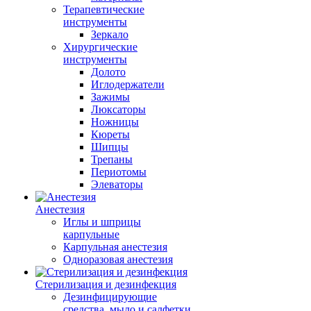
Терапевтические
инструменты
Зеркало
Хирургические
инструменты
Долото
Иглодержатели
Зажимы
Люксаторы
Ножницы
Кюреты
Шипцы
Трепаны
Периотомы
Элеваторы
Анестезия
Иглы и шприцы
карпульные
Карпульная анестезия
Одноразовая анестезия
Стерилизация и дезинфекция
Дезинфицирующие
средства, мыло и салфетки