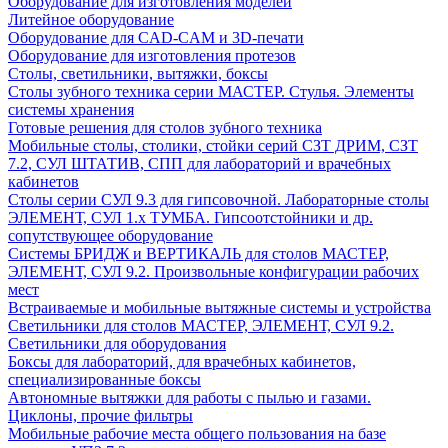
Оборудование для изготовления моделей
Литейное оборудование
Оборудование для CAD-CAM и 3D-печати
Оборудование для изготовления протезов
Cтолы, светильники, вытяжки, боксы
Столы зубного техника серии МАСТЕР. Стулья. Элементы
системы хранения
Готовые решения для столов зубного техника
Мобильные столы, столики, стойки серий СЗТ ДРИМ, СЗТ
7.2, СУЛ ШТАТИВ, СПП для лабораторий и врачебных
кабинетов
Столы серии СУЛ 9.3 для гипсовочной. Лабораторные столы
ЭЛЕМЕНТ, СУЛ 1.х ТУМБА. Гипсоотстойники и др.
сопутствующее оборудование
Системы БРИДЖ и ВЕРТИКАЛЬ для столов МАСТЕР,
ЭЛЕМЕНТ, СУЛ 9.2. Произвольные конфигурации рабочих
мест
Встраиваемые и мобильные вытяжные системы и устройства
Светильники для столов МАСТЕР, ЭЛЕМЕНТ, СУЛ 9.2.
Светильники для оборудования
Боксы для лабораторий, для врачебных кабинетов,
специализированные боксы
Автономные вытяжки для работы с пылью и газами.
Циклоны, прочие фильтры
Мобильные рабочие места общего пользования на базе