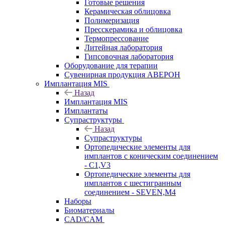
Готовые решения
Керамическая облицовка
Полимеризация
Пресскерамика и облицовка
Термопрессование
Литейная лаборатория
Гипсовочная лаборатория
Оборудование для терапии
Сувенирная продукция АВЕРОН
Имплантация MIS
Назад
Имплантация MIS
Имплантаты
Супраструктуры
Назад
Супраструктуры
Ортопедические элементы для
имплантов с коническим соединением
- C1,V3
Ортопедические элементы для
имплантов с шестигранным
соединением - SEVEN,M4
Наборы
Биоматериалы
CAD/CAM