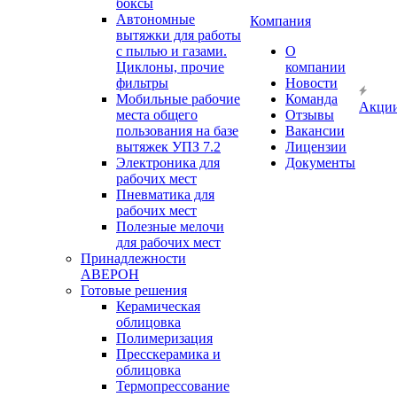
боксы
Автономные
Компания
вытяжки для работы
с пылью и газами.
О
Циклоны, прочие
компании
фильтры
Новости
Мобильные рабочие
Команда
Акци
места общего
Отзывы
пользования на базе
Вакансии
вытяжек УПЗ 7.2
Лицензии
Электроника для
Документы
рабочих мест
Пневматика для
рабочих мест
Полезные мелочи
для рабочих мест
Принадлежности
АВЕРОН
Готовые решения
Керамическая
облицовка
Полимеризация
Пресскерамика и
облицовка
Термопрессование