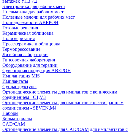
вытяжек УПЗ 7.2
Электроника для рабочих мест
Пневматика для рабочих мест
Полезные мелочи для рабочих мест
Принадлежности АВЕРОН
Готовые решения
Керамическая облицовка
Полимеризация
Пресскерамика и облицовка
Термопрессование
Литейная лаборатория
Гипсовочная лаборатория
Оборудование для терапии
Сувенирная продукция АВЕРОН
Имплантация MIS
Имплантаты
Супраструктуры
Ортопедические элементы для имплантов с коническим
соединением - C1,V3
Ортопедические элементы для имплантов с шестигранным
соединением - SEVEN,M4
Наборы
Биоматериалы
CAD/CAM
Ортопедические элементы для CAD/CAM для имплантатов с