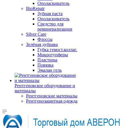
Ополаскиватель
BioRepair
Зубная паста
Ополаскиватель
Средство для
реминерализации
Silver Care
Флоссы
Зелёная дубрава
Губка гемост.коллаг.
Микротупферы
Пластины
Повязка
Эмалан гель
Рентгеновское оборудование и
материалы
Рентгеновские материалы
Рентгенозащитная одежда