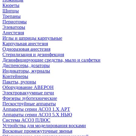
Кюреты
Шипцы
Трепаны
Периотомы
Элеваторы
Анестезия
Иглы и шприцы карпульные
Карпульная анестезия
Одноразовая анестезия
Стерилизация и дезинфекция
Дезинфицирующие средства, мыло и салфетки
Диспенсеры, дозаторы
Индикаторы, журналы
Контейнеры
Пакеты, рулоны
Оборудование АВЕРОН
Электровакуумные печи
Фрезеры зуботехнические
Пескоструйные аппараты
Аппараты серии АСОЗ 1.Х АРТ
Аппараты серии АСОЗ 5.Х НЬЮ
Система АСОЗ ПЛЮС
Устройства для моделирования восками
Восковые промежуточные звенья