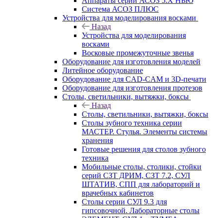
Аппараты серии АСОЗ 5.Х НЬЮ
Система АСОЗ ПЛЮС
Устройства для моделирования восками
Назад
Устройства для моделирования
восками
Восковые промежуточные звенья
Оборудование для изготовления моделей
Литейное оборудование
Оборудование для CAD-CAM и 3D-печати
Оборудование для изготовления протезов
Cтолы, светильники, вытяжки, боксы
Назад
Cтолы, светильники, вытяжки, боксы
Столы зубного техника серии
МАСТЕР. Стулья. Элементы системы
хранения
Готовые решения для столов зубного
техника
Мобильные столы, столики, стойки
серий СЗТ ДРИМ, СЗТ 7.2, СУЛ
ШТАТИВ, СПП для лабораторий и
врачебных кабинетов
Столы серии СУЛ 9.3 для
гипсовочной. Лабораторные столы