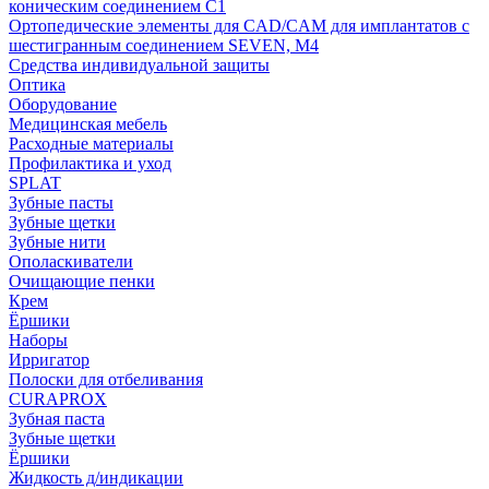
коническим соединением С1
Ортопедические элементы для CAD/CAM для имплантатов с
шестигранным соединением SEVEN, М4
Средства индивидуальной защиты
Оптика
Оборудование
Медицинская мебель
Расходные материалы
Профилактика и уход
SPLAT
Зубные пасты
Зубные щетки
Зубные нити
Ополаскиватели
Очищающие пенки
Крем
Ёршики
Наборы
Ирригатор
Полоски для отбеливания
CURAPROX
Зубная паста
Зубные щетки
Ёршики
Жидкость д/индикации