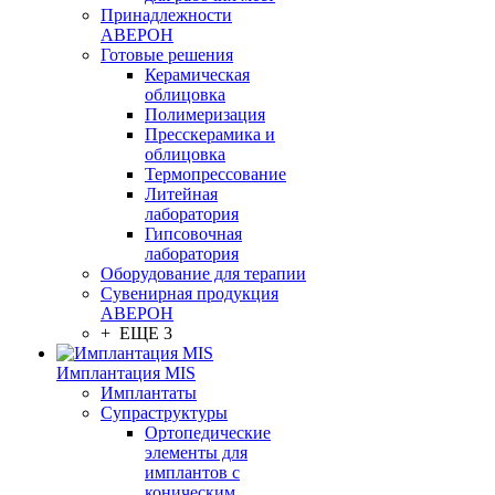
Принадлежности
АВЕРОН
Готовые решения
Керамическая
облицовка
Полимеризация
Пресскерамика и
облицовка
Термопрессование
Литейная
лаборатория
Гипсовочная
лаборатория
Оборудование для терапии
Сувенирная продукция
АВЕРОН
+ ЕЩЕ 3
Имплантация MIS
Имплантаты
Супраструктуры
Ортопедические
элементы для
имплантов с
коническим