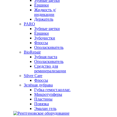
Зубные щетки
Ёршики
Жидкость д/
индикации
Держатель
PARO
Зубные щетки
Ёршики
Зубочистки
Флоссы
Ополаскиватель
BioRepair
Зубная паста
Ополаскиватель
Средство для
реминерализации
Silver Care
Флоссы
Зелёная дубрава
Губка гемост.коллаг.
Микротупферы
Пластины
Повязка
Эмалан гель