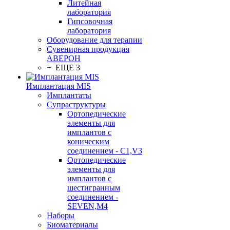
Литейная
лаборатория
Гипсовочная
лаборатория
Оборудование для терапии
Сувенирная продукция
АВЕРОН
+ ЕЩЕ 3
Имплантация MIS
Имплантаты
Супраструктуры
Ортопедические
элементы для
имплантов с
коническим
соединением - C1,V3
Ортопедические
элементы для
имплантов с
шестигранным
соединением -
SEVEN,M4
Наборы
Биоматериалы