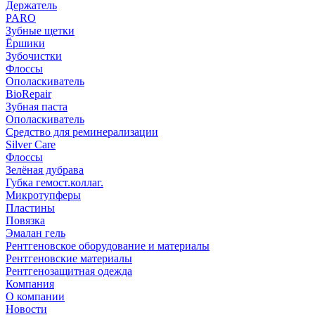
Держатель
PARO
Зубные щетки
Ёршики
Зубочистки
Флоссы
Ополаскиватель
BioRepair
Зубная паста
Ополаскиватель
Средство для реминерализации
Silver Care
Флоссы
Зелёная дубрава
Губка гемост.коллаг.
Микротупферы
Пластины
Повязка
Эмалан гель
Рентгеновское оборудование и материалы
Рентгеновские материалы
Рентгенозащитная одежда
Компания
О компании
Новости