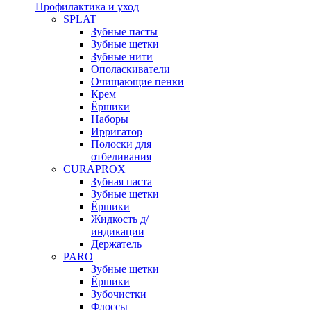
Профилактика и уход
SPLAT
Зубные пасты
Зубные щетки
Зубные нити
Ополаскиватели
Очищающие пенки
Крем
Ёршики
Наборы
Ирригатор
Полоски для
отбеливания
CURAPROX
Зубная паста
Зубные щетки
Ёршики
Жидкость д/
индикации
Держатель
PARO
Зубные щетки
Ёршики
Зубочистки
Флоссы