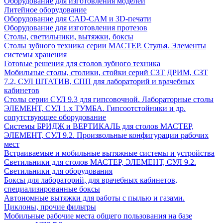
Оборудование для изготовления моделей
Литейное оборудование
Оборудование для CAD-CAM и 3D-печати
Оборудование для изготовления протезов
Cтолы, светильники, вытяжки, боксы
Столы зубного техника серии МАСТЕР. Стулья. Элементы
системы хранения
Готовые решения для столов зубного техника
Мобильные столы, столики, стойки серий СЗТ ДРИМ, СЗТ
7.2, СУЛ ШТАТИВ, СПП для лабораторий и врачебных
кабинетов
Столы серии СУЛ 9.3 для гипсовочной. Лабораторные столы
ЭЛЕМЕНТ, СУЛ 1.х ТУМБА. Гипсоотстойники и др.
сопутствующее оборудование
Системы БРИДЖ и ВЕРТИКАЛЬ для столов МАСТЕР,
ЭЛЕМЕНТ, СУЛ 9.2. Произвольные конфигурации рабочих
мест
Встраиваемые и мобильные вытяжные системы и устройства
Светильники для столов МАСТЕР, ЭЛЕМЕНТ, СУЛ 9.2.
Светильники для оборудования
Боксы для лабораторий, для врачебных кабинетов,
специализированные боксы
Автономные вытяжки для работы с пылью и газами.
Циклоны, прочие фильтры
Мобильные рабочие места общего пользования на базе