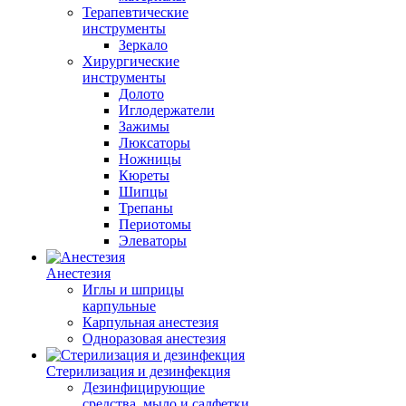
Терапевтические
инструменты
Зеркало
Хирургические
инструменты
Долото
Иглодержатели
Зажимы
Люксаторы
Ножницы
Кюреты
Шипцы
Трепаны
Периотомы
Элеваторы
Анестезия
Иглы и шприцы
карпульные
Карпульная анестезия
Одноразовая анестезия
Стерилизация и дезинфекция
Дезинфицирующие
средства, мыло и салфетки