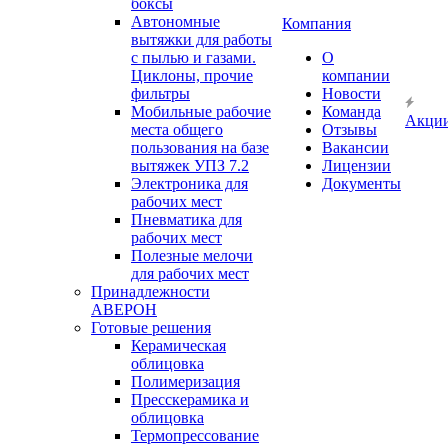
боксы
Автономные
Компания
вытяжки для работы
с пылью и газами.
О
Циклоны, прочие
компании
фильтры
Новости
Мобильные рабочие
Команда
Акци
места общего
Отзывы
пользования на базе
Вакансии
вытяжек УПЗ 7.2
Лицензии
Электроника для
Документы
рабочих мест
Пневматика для
рабочих мест
Полезные мелочи
для рабочих мест
Принадлежности
АВЕРОН
Готовые решения
Керамическая
облицовка
Полимеризация
Пресскерамика и
облицовка
Термопрессование