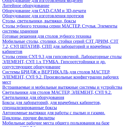
Оборудование для изготовления моделей
Литейное оборудование
Оборудование для CAD-CAM и 3D-печати
Оборудование для изготовления протезов
Cтолы, светильники, вытяжки, боксы
Столы зубного техника серии МАСТЕР. Стулья. Элементы
системы хранения
Готовые решения для столов зубного техника
Мобильные столы, столики, стойки серий СЗТ ДРИМ, СЗТ
7.2, СУЛ ШТАТИВ, СПП для лабораторий и врачебных
кабинетов
Столы серии СУЛ 9.3 для гипсовочной. Лабораторные столы
ЭЛЕМЕНТ, СУЛ 1.х ТУМБА. Гипсоотстойники и др.
сопутствующее оборудование
Системы БРИДЖ и ВЕРТИКАЛЬ для столов МАСТЕР,
ЭЛЕМЕНТ, СУЛ 9.2. Произвольные конфигурации рабочих
мест
Встраиваемые и мобильные вытяжные системы и устройства
Светильники для столов МАСТЕР, ЭЛЕМЕНТ, СУЛ 9.2.
Светильники для оборудования
Боксы для лабораторий, для врачебных кабинетов,
специализированные боксы
Автономные вытяжки для работы с пылью и газами.
Циклоны, прочие фильтры
Мобильные рабочие места общего пользования на базе