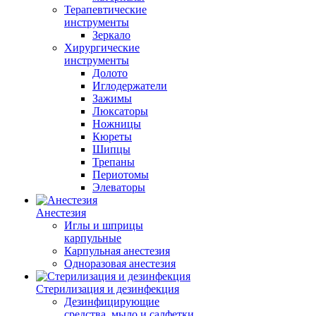
Терапевтические
инструменты
Зеркало
Хирургические
инструменты
Долото
Иглодержатели
Зажимы
Люксаторы
Ножницы
Кюреты
Шипцы
Трепаны
Периотомы
Элеваторы
Анестезия
Иглы и шприцы
карпульные
Карпульная анестезия
Одноразовая анестезия
Стерилизация и дезинфекция
Дезинфицирующие
средства, мыло и салфетки