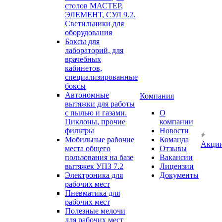
столов МАСТЕР,
ЭЛЕМЕНТ, СУЛ 9.2.
Светильники для
оборудования
Боксы для
лабораторий, для
врачебных
кабинетов,
специализированные
боксы
Автономные
Компания
вытяжки для работы
с пылью и газами.
О
Циклоны, прочие
компании
фильтры
Новости
Мобильные рабочие
Команда
Акци
места общего
Отзывы
пользования на базе
Вакансии
вытяжек УПЗ 7.2
Лицензии
Электроника для
Документы
рабочих мест
Пневматика для
рабочих мест
Полезные мелочи
для рабочих мест