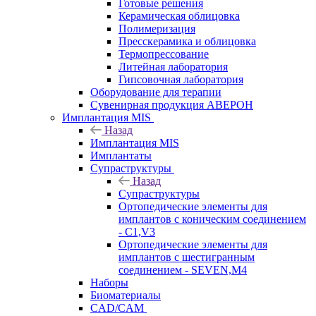
Готовые решения
Керамическая облицовка
Полимеризация
Пресскерамика и облицовка
Термопрессование
Литейная лаборатория
Гипсовочная лаборатория
Оборудование для терапии
Сувенирная продукция АВЕРОН
Имплантация MIS
Назад
Имплантация MIS
Имплантаты
Супраструктуры
Назад
Супраструктуры
Ортопедические элементы для
имплантов с коническим соединением
- C1,V3
Ортопедические элементы для
имплантов с шестигранным
соединением - SEVEN,M4
Наборы
Биоматериалы
CAD/CAM