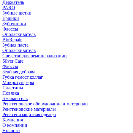
Держатель
PARO
Зубные щетки
Ёршики
Зубочистки
Флоссы
Ополаскиватель
BioRepair
Зубная паста
Ополаскиватель
Средство для реминерализации
Silver Care
Флоссы
Зелёная дубрава
Губка гемост.коллаг.
Микротупферы
Пластины
Повязка
Эмалан гель
Рентгеновское оборудование и материалы
Рентгеновские материалы
Рентгенозащитная одежда
Компания
О компании
Новости