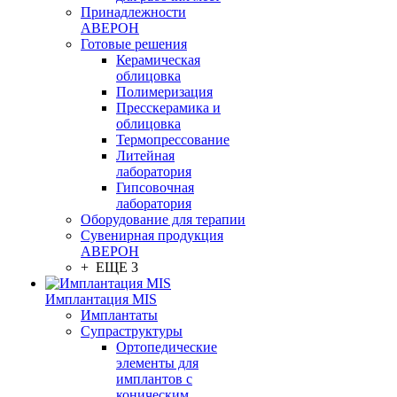
Принадлежности
АВЕРОН
Готовые решения
Керамическая
облицовка
Полимеризация
Пресскерамика и
облицовка
Термопрессование
Литейная
лаборатория
Гипсовочная
лаборатория
Оборудование для терапии
Сувенирная продукция
АВЕРОН
+ ЕЩЕ 3
Имплантация MIS
Имплантаты
Супраструктуры
Ортопедические
элементы для
имплантов с
коническим