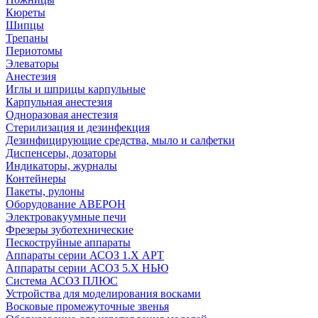
Кюреты
Шипцы
Трепаны
Периотомы
Элеваторы
Анестезия
Иглы и шприцы карпульные
Карпульная анестезия
Одноразовая анестезия
Стерилизация и дезинфекция
Дезинфицирующие средства, мыло и салфетки
Диспенсеры, дозаторы
Индикаторы, журналы
Контейнеры
Пакеты, рулоны
Оборудование АВЕРОН
Электровакуумные печи
Фрезеры зуботехнические
Пескоструйные аппараты
Аппараты серии АСОЗ 1.Х АРТ
Аппараты серии АСОЗ 5.Х НЬЮ
Система АСОЗ ПЛЮС
Устройства для моделирования восками
Восковые промежуточные звенья