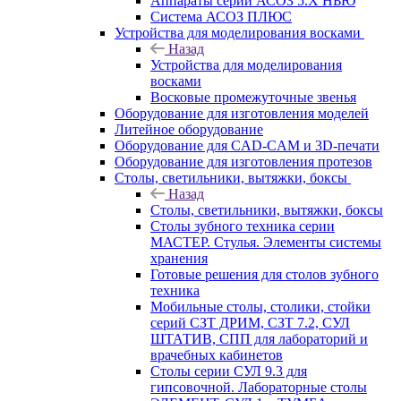
Аппараты серии АСОЗ 5.Х НЬЮ
Система АСОЗ ПЛЮС
Устройства для моделирования восками
Назад
Устройства для моделирования
восками
Восковые промежуточные звенья
Оборудование для изготовления моделей
Литейное оборудование
Оборудование для CAD-CAM и 3D-печати
Оборудование для изготовления протезов
Cтолы, светильники, вытяжки, боксы
Назад
Cтолы, светильники, вытяжки, боксы
Столы зубного техника серии
МАСТЕР. Стулья. Элементы системы
хранения
Готовые решения для столов зубного
техника
Мобильные столы, столики, стойки
серий СЗТ ДРИМ, СЗТ 7.2, СУЛ
ШТАТИВ, СПП для лабораторий и
врачебных кабинетов
Столы серии СУЛ 9.3 для
гипсовочной. Лабораторные столы