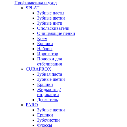
Профилактика и уход
SPLAT
Зубные пасты
Зубные щетки
Зубные нити
Ополаскиватели
Очищающие пенки
Крем
Ёршики
Наборы
Ирригатор
Полоски для
отбеливания
CURAPROX
Зубная паста
Зубные щетки
Ёршики
Жидкость д/
индикации
Держатель
PARO
Зубные щетки
Ёршики
Зубочистки
Флоссы