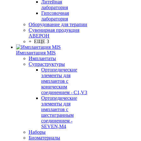
Литейная
лаборатория
Гипсовочная
лаборатория
Оборудование для терапии
Сувенирная продукция
АВЕРОН
+ ЕЩЕ 3
Имплантация MIS
Имплантаты
Супраструктуры
Ортопедические
элементы для
имплантов с
коническим
соединением - C1,V3
Ортопедические
элементы для
имплантов с
шестигранным
соединением -
SEVEN,M4
Наборы
Биоматериалы