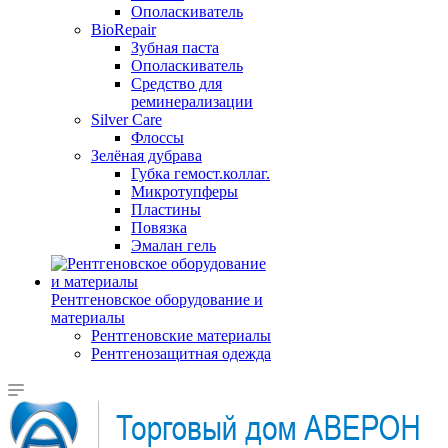
Ополаскиватель
BioRepair
Зубная паста
Ополаскиватель
Средство для
реминерализации
Silver Care
Флоссы
Зелёная дубрава
Губка гемост.коллаг.
Микротупферы
Пластины
Повязка
Эмалан гель
Рентгеновское оборудование и
материалы
Рентгеновские материалы
Рентгенозащитная одежда