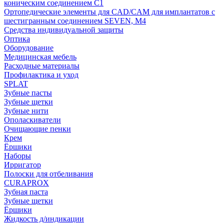
коническим соединением С1
Ортопедические элементы для CAD/CAM для имплантатов с
шестигранным соединением SEVEN, М4
Средства индивидуальной защиты
Оптика
Оборудование
Медицинская мебель
Расходные материалы
Профилактика и уход
SPLAT
Зубные пасты
Зубные щетки
Зубные нити
Ополаскиватели
Очищающие пенки
Крем
Ёршики
Наборы
Ирригатор
Полоски для отбеливания
CURAPROX
Зубная паста
Зубные щетки
Ёршики
Жидкость д/индикации