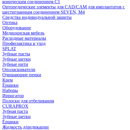
коническим соединением С1
Ортопедические элементы для CAD/CAM для имплантатов с
шестигранным соединением SEVEN, М4
Средства индивидуальной защиты
Оптика
Оборудование
Медицинская мебель
Расходные материалы
Профилактика и уход
SPLAT
Зубные пасты
Зубные щетки
Зубные нити
Ополаскиватели
Очищающие пенки
Крем
Ёршики
Наборы
Ирригатор
Полоски для отбеливания
CURAPROX
Зубная паста
Зубные щетки
Ёршики
Жидкость д/индикации