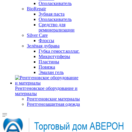
Ополаскиватель
BioRepair
Зубная паста
Ополаскиватель
Средство для
реминерализации
Silver Care
Флоссы
Зелёная дубрава
Губка гемост.коллаг.
Микротупферы
Пластины
Повязка
Эмалан гель
Рентгеновское оборудование и
материалы
Рентгеновские материалы
Рентгенозащитная одежда