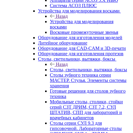
Аппараты серии АСОЗ 5.Х НЬЮ
Система АСОЗ ПЛЮС
Устройства для моделирования восками
Назад
Устройства для моделирования
восками
Восковые промежуточные звенья
Оборудование для изготовления моделей
Литейное оборудование
Оборудование для CAD-CAM и 3D-печати
Оборудование для изготовления протезов
Cтолы, светильники, вытяжки, боксы
Назад
Cтолы, светильники, вытяжки, боксы
Столы зубного техника серии
МАСТЕР. Стулья. Элементы системы
хранения
Готовые решения для столов зубного
техника
Мобильные столы, столики, стойки
серий СЗТ ДРИМ, СЗТ 7.2, СУЛ
ШТАТИВ, СПП для лабораторий и
врачебных кабинетов
Столы серии СУЛ 9.3 для
гипсовочной. Лабораторные столы