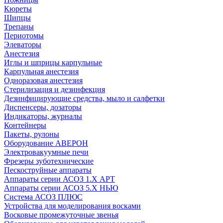
Кюреты
Шипцы
Трепаны
Периотомы
Элеваторы
Анестезия
Иглы и шприцы карпульные
Карпульная анестезия
Одноразовая анестезия
Стерилизация и дезинфекция
Дезинфицирующие средства, мыло и салфетки
Диспенсеры, дозаторы
Индикаторы, журналы
Контейнеры
Пакеты, рулоны
Оборудование АВЕРОН
Электровакуумные печи
Фрезеры зуботехнические
Пескоструйные аппараты
Аппараты серии АСОЗ 1.Х АРТ
Аппараты серии АСОЗ 5.Х НЬЮ
Система АСОЗ ПЛЮС
Устройства для моделирования восками
Восковые промежуточные звенья