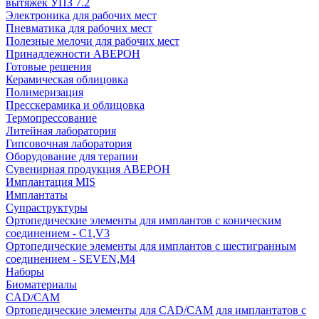
вытяжек УПЗ 7.2
Электроника для рабочих мест
Пневматика для рабочих мест
Полезные мелочи для рабочих мест
Принадлежности АВЕРОН
Готовые решения
Керамическая облицовка
Полимеризация
Пресскерамика и облицовка
Термопрессование
Литейная лаборатория
Гипсовочная лаборатория
Оборудование для терапии
Сувенирная продукция АВЕРОН
Имплантация MIS
Имплантаты
Супраструктуры
Ортопедические элементы для имплантов с коническим
соединением - C1,V3
Ортопедические элементы для имплантов с шестигранным
соединением - SEVEN,M4
Наборы
Биоматериалы
CAD/CAM
Ортопедические элементы для CAD/CAM для имплантатов с