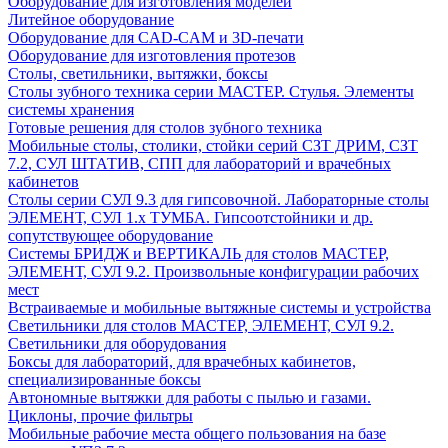
Оборудование для изготовления моделей
Литейное оборудование
Оборудование для CAD-CAM и 3D-печати
Оборудование для изготовления протезов
Cтолы, светильники, вытяжки, боксы
Столы зубного техника серии МАСТЕР. Стулья. Элементы
системы хранения
Готовые решения для столов зубного техника
Мобильные столы, столики, стойки серий СЗТ ДРИМ, СЗТ
7.2, СУЛ ШТАТИВ, СПП для лабораторий и врачебных
кабинетов
Столы серии СУЛ 9.3 для гипсовочной. Лабораторные столы
ЭЛЕМЕНТ, СУЛ 1.х ТУМБА. Гипсоотстойники и др.
сопутствующее оборудование
Системы БРИДЖ и ВЕРТИКАЛЬ для столов МАСТЕР,
ЭЛЕМЕНТ, СУЛ 9.2. Произвольные конфигурации рабочих
мест
Встраиваемые и мобильные вытяжные системы и устройства
Светильники для столов МАСТЕР, ЭЛЕМЕНТ, СУЛ 9.2.
Светильники для оборудования
Боксы для лабораторий, для врачебных кабинетов,
специализированные боксы
Автономные вытяжки для работы с пылью и газами.
Циклоны, прочие фильтры
Мобильные рабочие места общего пользования на базе