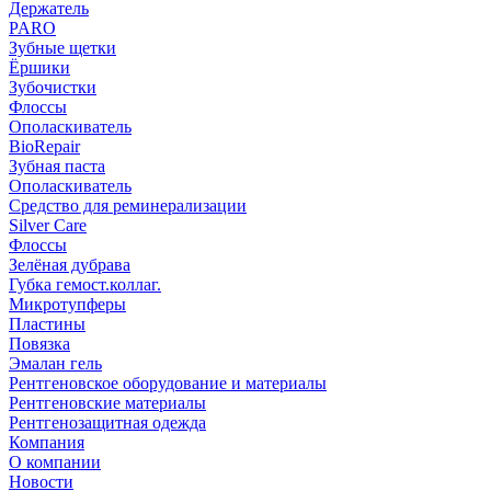
Держатель
PARO
Зубные щетки
Ёршики
Зубочистки
Флоссы
Ополаскиватель
BioRepair
Зубная паста
Ополаскиватель
Средство для реминерализации
Silver Care
Флоссы
Зелёная дубрава
Губка гемост.коллаг.
Микротупферы
Пластины
Повязка
Эмалан гель
Рентгеновское оборудование и материалы
Рентгеновские материалы
Рентгенозащитная одежда
Компания
О компании
Новости