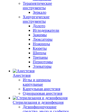
Терапевтические
инструменты
Зеркало
Хирургические
инструменты
Долото
Иглодержатели
Зажимы
Люксаторы
Ножницы
Кюреты
Шипцы
Трепаны
Периотомы
Элеваторы
Анестезия
Иглы и шприцы
карпульные
Карпульная анестезия
Одноразовая анестезия
Стерилизация и дезинфекция
Дезинфицирующие
средства, мыло и салфетки