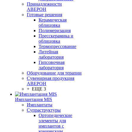
Принадлежности
АВЕРОН
Готовые решения
Керамическая
облицовка
Полимеризация
Пресскерамика и
облицовка
Термопрессование
Литейная
лаборатория
Гипсовочная
лаборатория
Оборудование для терапии
Сувенирная продукция
АВЕРОН
+ ЕЩЕ 3
Имплантация MIS
Имплантаты
Супраструктуры
Ортопедические
элементы для
имплантов с
коническим