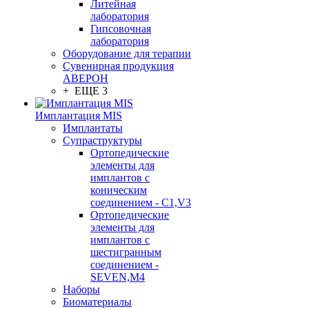
Литейная
лаборатория
Гипсовочная
лаборатория
Оборудование для терапии
Сувенирная продукция
АВЕРОН
+ ЕЩЕ 3
Имплантация MIS
Имплантаты
Супраструктуры
Ортопедические
элементы для
имплантов с
коническим
соединением - C1,V3
Ортопедические
элементы для
имплантов с
шестигранным
соединением -
SEVEN,M4
Наборы
Биоматериалы