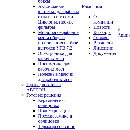
боксы
Автономные
Компания
вытяжки для работы
с пылью и газами.
О
Циклоны, прочие
компании
фильтры
Новости
Мобильные рабочие
Команда
Акци
места общего
Отзывы
пользования на базе
Вакансии
вытяжек УПЗ 7.2
Лицензии
Электроника для
Документы
рабочих мест
Пневматика для
рабочих мест
Полезные мелочи
для рабочих мест
Принадлежности
АВЕРОН
Готовые решения
Керамическая
облицовка
Полимеризация
Пресскерамика и
облицовка
Термопрессование