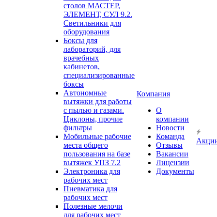
столов МАСТЕР,
ЭЛЕМЕНТ, СУЛ 9.2.
Светильники для
оборудования
Боксы для
лабораторий, для
врачебных
кабинетов,
специализированные
боксы
Автономные
Компания
вытяжки для работы
с пылью и газами.
О
Циклоны, прочие
компании
фильтры
Новости
Мобильные рабочие
Команда
Акци
места общего
Отзывы
пользования на базе
Вакансии
вытяжек УПЗ 7.2
Лицензии
Электроника для
Документы
рабочих мест
Пневматика для
рабочих мест
Полезные мелочи
для рабочих мест