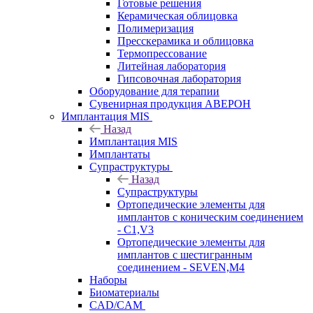
Готовые решения
Керамическая облицовка
Полимеризация
Пресскерамика и облицовка
Термопрессование
Литейная лаборатория
Гипсовочная лаборатория
Оборудование для терапии
Сувенирная продукция АВЕРОН
Имплантация MIS
Назад
Имплантация MIS
Имплантаты
Супраструктуры
Назад
Супраструктуры
Ортопедические элементы для
имплантов с коническим соединением
- C1,V3
Ортопедические элементы для
имплантов с шестигранным
соединением - SEVEN,M4
Наборы
Биоматериалы
CAD/CAM