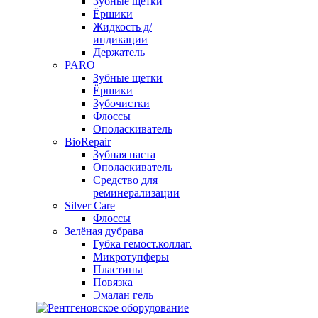
Зубные щетки
Ёршики
Жидкость д/
индикации
Держатель
PARO
Зубные щетки
Ёршики
Зубочистки
Флоссы
Ополаскиватель
BioRepair
Зубная паста
Ополаскиватель
Средство для
реминерализации
Silver Care
Флоссы
Зелёная дубрава
Губка гемост.коллаг.
Микротупферы
Пластины
Повязка
Эмалан гель