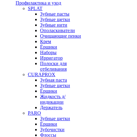
Профилактика и уход
SPLAT
Зубные пасты
Зубные щетки
Зубные нити
Ополаскиватели
Очищающие пенки
Крем
Ёршики
Наборы
Ирригатор
Полоски для
отбеливания
CURAPROX
Зубная паста
Зубные щетки
Ёршики
Жидкость д/
индикации
Держатель
PARO
Зубные щетки
Ёршики
Зубочистки
Флоссы