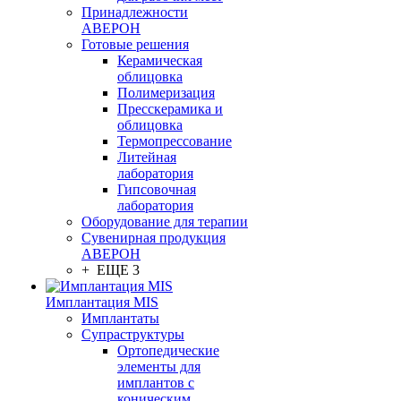
Принадлежности
АВЕРОН
Готовые решения
Керамическая
облицовка
Полимеризация
Пресскерамика и
облицовка
Термопрессование
Литейная
лаборатория
Гипсовочная
лаборатория
Оборудование для терапии
Сувенирная продукция
АВЕРОН
+ ЕЩЕ 3
Имплантация MIS
Имплантаты
Супраструктуры
Ортопедические
элементы для
имплантов с
коническим