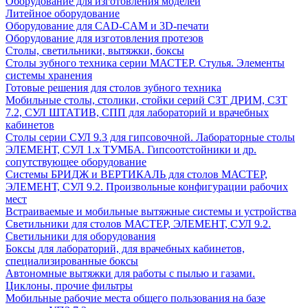
Оборудование для изготовления моделей
Литейное оборудование
Оборудование для CAD-CAM и 3D-печати
Оборудование для изготовления протезов
Cтолы, светильники, вытяжки, боксы
Столы зубного техника серии МАСТЕР. Стулья. Элементы
системы хранения
Готовые решения для столов зубного техника
Мобильные столы, столики, стойки серий СЗТ ДРИМ, СЗТ
7.2, СУЛ ШТАТИВ, СПП для лабораторий и врачебных
кабинетов
Столы серии СУЛ 9.3 для гипсовочной. Лабораторные столы
ЭЛЕМЕНТ, СУЛ 1.х ТУМБА. Гипсоотстойники и др.
сопутствующее оборудование
Системы БРИДЖ и ВЕРТИКАЛЬ для столов МАСТЕР,
ЭЛЕМЕНТ, СУЛ 9.2. Произвольные конфигурации рабочих
мест
Встраиваемые и мобильные вытяжные системы и устройства
Светильники для столов МАСТЕР, ЭЛЕМЕНТ, СУЛ 9.2.
Светильники для оборудования
Боксы для лабораторий, для врачебных кабинетов,
специализированные боксы
Автономные вытяжки для работы с пылью и газами.
Циклоны, прочие фильтры
Мобильные рабочие места общего пользования на базе