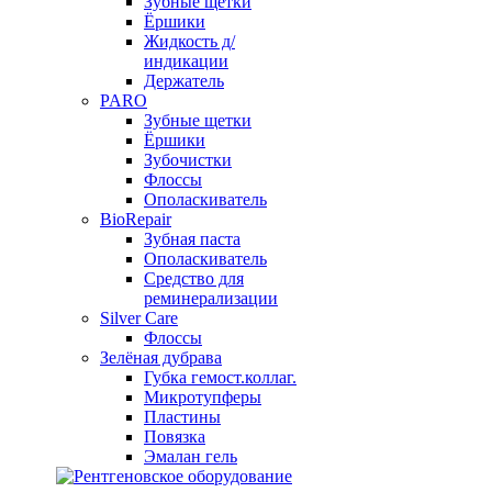
Зубные щетки
Ёршики
Жидкость д/
индикации
Держатель
PARO
Зубные щетки
Ёршики
Зубочистки
Флоссы
Ополаскиватель
BioRepair
Зубная паста
Ополаскиватель
Средство для
реминерализации
Silver Care
Флоссы
Зелёная дубрава
Губка гемост.коллаг.
Микротупферы
Пластины
Повязка
Эмалан гель