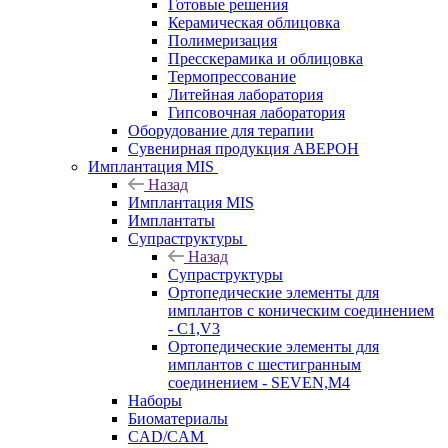
Готовые решения
Керамическая облицовка
Полимеризация
Пресскерамика и облицовка
Термопрессование
Литейная лаборатория
Гипсовочная лаборатория
Оборудование для терапии
Сувенирная продукция АВЕРОН
Имплантация MIS
Назад
Имплантация MIS
Имплантаты
Супраструктуры
Назад
Супраструктуры
Ортопедические элементы для
имплантов с коническим соединением
- C1,V3
Ортопедические элементы для
имплантов с шестигранным
соединением - SEVEN,M4
Наборы
Биоматериалы
CAD/CAM