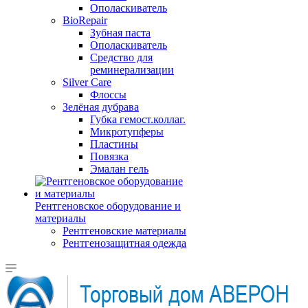
Ополаскиватель
BioRepair
Зубная паста
Ополаскиватель
Средство для
реминерализации
Silver Care
Флоссы
Зелёная дубрава
Губка гемост.коллаг.
Микротупферы
Пластины
Повязка
Эмалан гель
Рентгеновское оборудование и
материалы
Рентгеновские материалы
Рентгенозащитная одежда