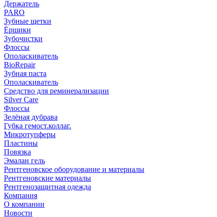
Держатель
PARO
Зубные щетки
Ёршики
Зубочистки
Флоссы
Ополаскиватель
BioRepair
Зубная паста
Ополаскиватель
Средство для реминерализации
Silver Care
Флоссы
Зелёная дубрава
Губка гемост.коллаг.
Микротупферы
Пластины
Повязка
Эмалан гель
Рентгеновское оборудование и материалы
Рентгеновские материалы
Рентгенозащитная одежда
Компания
О компании
Новости