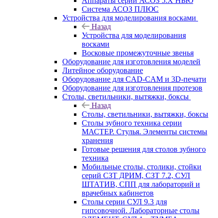
Аппараты серии АСОЗ 5.Х НЬЮ
Система АСОЗ ПЛЮС
Устройства для моделирования восками
Назад
Устройства для моделирования
восками
Восковые промежуточные звенья
Оборудование для изготовления моделей
Литейное оборудование
Оборудование для CAD-CAM и 3D-печати
Оборудование для изготовления протезов
Cтолы, светильники, вытяжки, боксы
Назад
Cтолы, светильники, вытяжки, боксы
Столы зубного техника серии
МАСТЕР. Стулья. Элементы системы
хранения
Готовые решения для столов зубного
техника
Мобильные столы, столики, стойки
серий СЗТ ДРИМ, СЗТ 7.2, СУЛ
ШТАТИВ, СПП для лабораторий и
врачебных кабинетов
Столы серии СУЛ 9.3 для
гипсовочной. Лабораторные столы