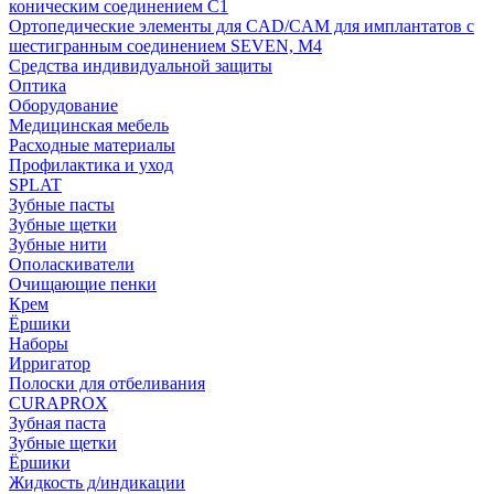
коническим соединением С1
Ортопедические элементы для CAD/CAM для имплантатов с
шестигранным соединением SEVEN, М4
Средства индивидуальной защиты
Оптика
Оборудование
Медицинская мебель
Расходные материалы
Профилактика и уход
SPLAT
Зубные пасты
Зубные щетки
Зубные нити
Ополаскиватели
Очищающие пенки
Крем
Ёршики
Наборы
Ирригатор
Полоски для отбеливания
CURAPROX
Зубная паста
Зубные щетки
Ёршики
Жидкость д/индикации