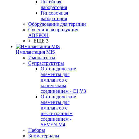
Литейная
лаборатория
Гипсовочная
лаборатория
Оборудование для терапии
Сувенирная продукция
АВЕРОН
+ ЕЩЕ 3
Имплантация MIS
Имплантаты
Супраструктуры
Ортопедические
элементы для
имплантов с
коническим
соединением - C1,V3
Ортопедические
элементы для
имплантов с
шестигранным
соединением -
SEVEN,M4
Наборы
Биоматериалы