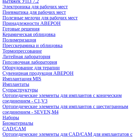
вытяжек УПЗ 7.2
Электроника для рабочих мест
Пневматика для рабочих мест
Полезные мелочи для рабочих мест
Принадлежности АВЕРОН
Готовые решения
Керамическая облицовка
Полимеризация
Пресскерамика и облицовка
Термопрессование
Литейная лаборатория
Гипсовочная лаборатория
Оборудование для терапии
Сувенирная продукция АВЕРОН
Имплантация MIS
Имплантаты
Супраструктуры
Ортопедические элементы для имплантов с коническим
соединением - C1,V3
Ортопедические элементы для имплантов с шестигранным
соединением - SEVEN,M4
Наборы
Биоматериалы
CAD/CAM
Ортопедические элементы для CAD/CAM для имплантатов с