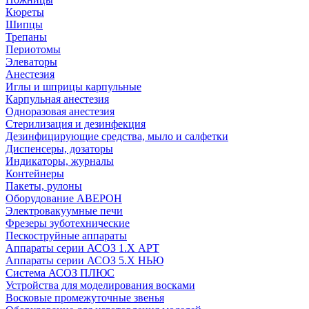
Кюреты
Шипцы
Трепаны
Периотомы
Элеваторы
Анестезия
Иглы и шприцы карпульные
Карпульная анестезия
Одноразовая анестезия
Стерилизация и дезинфекция
Дезинфицирующие средства, мыло и салфетки
Диспенсеры, дозаторы
Индикаторы, журналы
Контейнеры
Пакеты, рулоны
Оборудование АВЕРОН
Электровакуумные печи
Фрезеры зуботехнические
Пескоструйные аппараты
Аппараты серии АСОЗ 1.Х АРТ
Аппараты серии АСОЗ 5.Х НЬЮ
Система АСОЗ ПЛЮС
Устройства для моделирования восками
Восковые промежуточные звенья