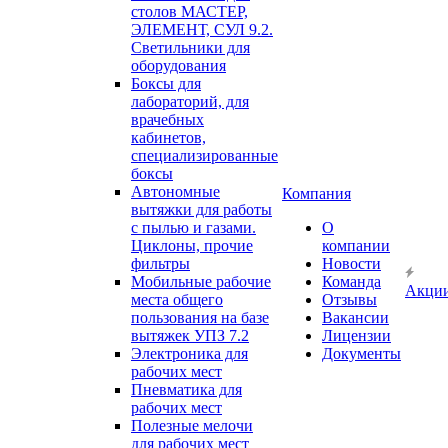
столов МАСТЕР,
ЭЛЕМЕНТ, СУЛ 9.2.
Светильники для
оборудования
Боксы для
лабораторий, для
врачебных
кабинетов,
специализированные
боксы
Автономные
Компания
вытяжки для работы
с пылью и газами.
О
Циклоны, прочие
компании
фильтры
Новости
Мобильные рабочие
Команда
Акци
места общего
Отзывы
пользования на базе
Вакансии
вытяжек УПЗ 7.2
Лицензии
Электроника для
Документы
рабочих мест
Пневматика для
рабочих мест
Полезные мелочи
для рабочих мест