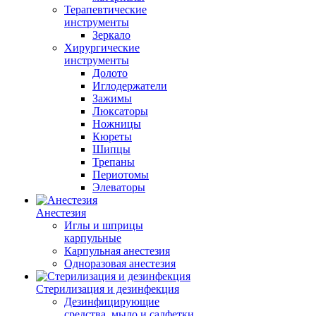
Терапевтические
инструменты
Зеркало
Хирургические
инструменты
Долото
Иглодержатели
Зажимы
Люксаторы
Ножницы
Кюреты
Шипцы
Трепаны
Периотомы
Элеваторы
Анестезия
Иглы и шприцы
карпульные
Карпульная анестезия
Одноразовая анестезия
Стерилизация и дезинфекция
Дезинфицирующие
средства, мыло и салфетки