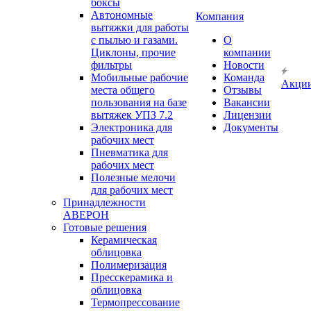
боксы
Автономные
Компания
вытяжки для работы
с пылью и газами.
О
Циклоны, прочие
компании
фильтры
Новости
Мобильные рабочие
Команда
Акци
места общего
Отзывы
пользования на базе
Вакансии
вытяжек УПЗ 7.2
Лицензии
Электроника для
Документы
рабочих мест
Пневматика для
рабочих мест
Полезные мелочи
для рабочих мест
Принадлежности
АВЕРОН
Готовые решения
Керамическая
облицовка
Полимеризация
Пресскерамика и
облицовка
Термопрессование