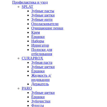
Профилактика и уход
SPLAT
Зубные пасты
Зубные щетки
Зубные нити
Ополаскиватели
Очищающие пенки
Крем
Ёршики
Наборы
Ирригатор
Полоски для
отбеливания
CURAPROX
Зубная паста
Зубные щетки
Ёршики
Жидкость д/
индикации
Держатель
PARO
Зубные щетки
Ёршики
Зубочистки
Флоссы