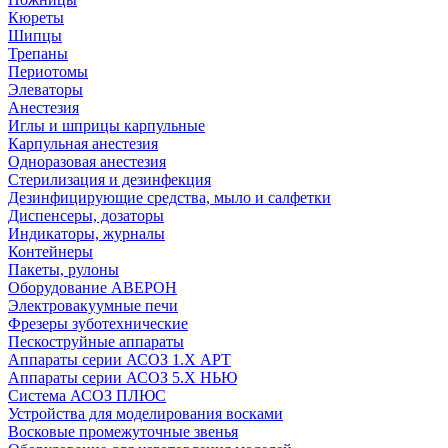
Кюреты
Шипцы
Трепаны
Периотомы
Элеваторы
Анестезия
Иглы и шприцы карпульные
Карпульная анестезия
Одноразовая анестезия
Стерилизация и дезинфекция
Дезинфицирующие средства, мыло и салфетки
Диспенсеры, дозаторы
Индикаторы, журналы
Контейнеры
Пакеты, рулоны
Оборудование АВЕРОН
Электровакуумные печи
Фрезеры зуботехнические
Пескоструйные аппараты
Аппараты серии АСОЗ 1.Х АРТ
Аппараты серии АСОЗ 5.Х НЬЮ
Система АСОЗ ПЛЮС
Устройства для моделирования восками
Восковые промежуточные звенья