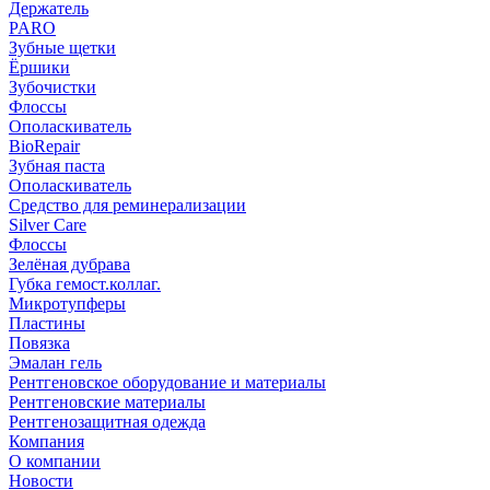
Держатель
PARO
Зубные щетки
Ёршики
Зубочистки
Флоссы
Ополаскиватель
BioRepair
Зубная паста
Ополаскиватель
Средство для реминерализации
Silver Care
Флоссы
Зелёная дубрава
Губка гемост.коллаг.
Микротупферы
Пластины
Повязка
Эмалан гель
Рентгеновское оборудование и материалы
Рентгеновские материалы
Рентгенозащитная одежда
Компания
О компании
Новости