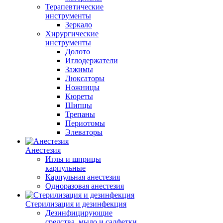
Терапевтические
инструменты
Зеркало
Хирургические
инструменты
Долото
Иглодержатели
Зажимы
Люксаторы
Ножницы
Кюреты
Шипцы
Трепаны
Периотомы
Элеваторы
Анестезия
Иглы и шприцы
карпульные
Карпульная анестезия
Одноразовая анестезия
Стерилизация и дезинфекция
Дезинфицирующие
средства, мыло и салфетки