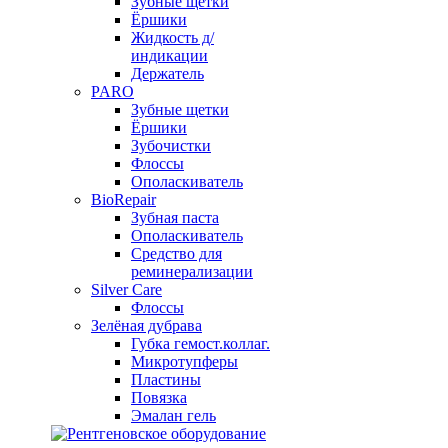
Зубные щетки
Ёршики
Жидкость д/
индикации
Держатель
PARO
Зубные щетки
Ёршики
Зубочистки
Флоссы
Ополаскиватель
BioRepair
Зубная паста
Ополаскиватель
Средство для
реминерализации
Silver Care
Флоссы
Зелёная дубрава
Губка гемост.коллаг.
Микротупферы
Пластины
Повязка
Эмалан гель