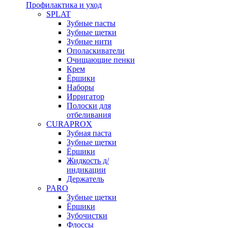
Профилактика и уход
SPLAT
Зубные пасты
Зубные щетки
Зубные нити
Ополаскиватели
Очищающие пенки
Крем
Ёршики
Наборы
Ирригатор
Полоски для
отбеливания
CURAPROX
Зубная паста
Зубные щетки
Ёршики
Жидкость д/
индикации
Держатель
PARO
Зубные щетки
Ёршики
Зубочистки
Флоссы