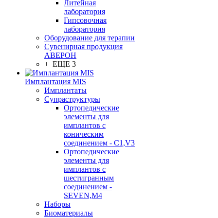
Литейная
лаборатория
Гипсовочная
лаборатория
Оборудование для терапии
Сувенирная продукция
АВЕРОН
+ ЕЩЕ 3
Имплантация MIS
Имплантаты
Супраструктуры
Ортопедические
элементы для
имплантов с
коническим
соединением - C1,V3
Ортопедические
элементы для
имплантов с
шестигранным
соединением -
SEVEN,M4
Наборы
Биоматериалы