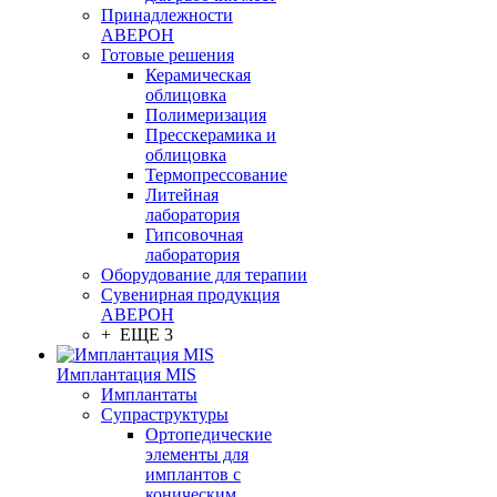
Принадлежности
АВЕРОН
Готовые решения
Керамическая
облицовка
Полимеризация
Пресскерамика и
облицовка
Термопрессование
Литейная
лаборатория
Гипсовочная
лаборатория
Оборудование для терапии
Сувенирная продукция
АВЕРОН
+ ЕЩЕ 3
Имплантация MIS
Имплантаты
Супраструктуры
Ортопедические
элементы для
имплантов с
коническим