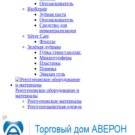
Ополаскиватель
BioRepair
Зубная паста
Ополаскиватель
Средство для
реминерализации
Silver Care
Флоссы
Зелёная дубрава
Губка гемост.коллаг.
Микротупферы
Пластины
Повязка
Эмалан гель
Рентгеновское оборудование и
материалы
Рентгеновские материалы
Рентгенозащитная одежда