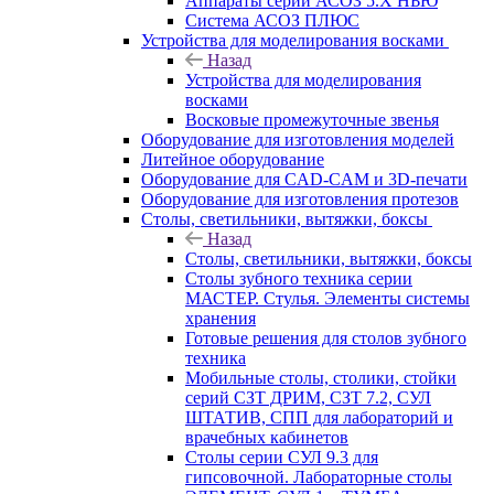
Аппараты серии АСОЗ 5.Х НЬЮ
Система АСОЗ ПЛЮС
Устройства для моделирования восками
Назад
Устройства для моделирования
восками
Восковые промежуточные звенья
Оборудование для изготовления моделей
Литейное оборудование
Оборудование для CAD-CAM и 3D-печати
Оборудование для изготовления протезов
Cтолы, светильники, вытяжки, боксы
Назад
Cтолы, светильники, вытяжки, боксы
Столы зубного техника серии
МАСТЕР. Стулья. Элементы системы
хранения
Готовые решения для столов зубного
техника
Мобильные столы, столики, стойки
серий СЗТ ДРИМ, СЗТ 7.2, СУЛ
ШТАТИВ, СПП для лабораторий и
врачебных кабинетов
Столы серии СУЛ 9.3 для
гипсовочной. Лабораторные столы