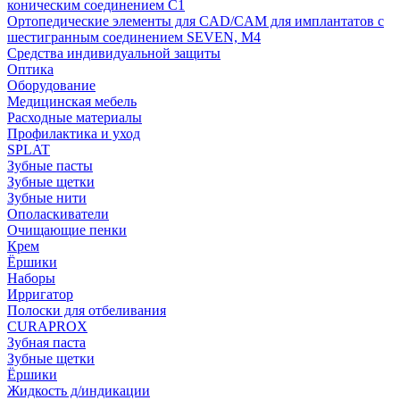
коническим соединением С1
Ортопедические элементы для CAD/CAM для имплантатов с
шестигранным соединением SEVEN, М4
Средства индивидуальной защиты
Оптика
Оборудование
Медицинская мебель
Расходные материалы
Профилактика и уход
SPLAT
Зубные пасты
Зубные щетки
Зубные нити
Ополаскиватели
Очищающие пенки
Крем
Ёршики
Наборы
Ирригатор
Полоски для отбеливания
CURAPROX
Зубная паста
Зубные щетки
Ёршики
Жидкость д/индикации