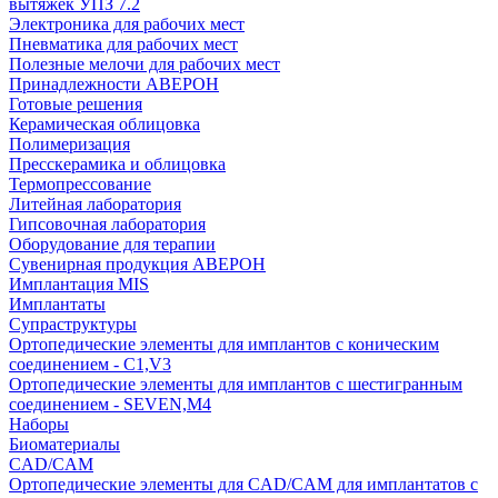
вытяжек УПЗ 7.2
Электроника для рабочих мест
Пневматика для рабочих мест
Полезные мелочи для рабочих мест
Принадлежности АВЕРОН
Готовые решения
Керамическая облицовка
Полимеризация
Пресскерамика и облицовка
Термопрессование
Литейная лаборатория
Гипсовочная лаборатория
Оборудование для терапии
Сувенирная продукция АВЕРОН
Имплантация MIS
Имплантаты
Супраструктуры
Ортопедические элементы для имплантов с коническим
соединением - C1,V3
Ортопедические элементы для имплантов с шестигранным
соединением - SEVEN,M4
Наборы
Биоматериалы
CAD/CAM
Ортопедические элементы для CAD/CAM для имплантатов с