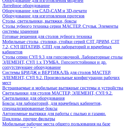
Оборудование для изготовления моделей
Литейное оборудование
Оборудование для CAD-CAM и 3D-печати
Оборудование для изготовления протезов
Cтолы, светильники, вытяжки, боксы
Столы зубного техника серии МАСТЕР. Стулья. Элементы
системы хранения
Готовые решения для столов зубного техника
Мобильные столы, столики, стойки серий СЗТ ДРИМ, СЗТ
7.2, СУЛ ШТАТИВ, СПП для лабораторий и врачебных
кабинетов
Столы серии СУЛ 9.3 для гипсовочной. Лабораторные столы
ЭЛЕМЕНТ, СУЛ 1.х ТУМБА. Гипсоотстойники и др.
сопутствующее оборудование
Системы БРИДЖ и ВЕРТИКАЛЬ для столов МАСТЕР,
ЭЛЕМЕНТ, СУЛ 9.2. Произвольные конфигурации рабочих
мест
Встраиваемые и мобильные вытяжные системы и устройства
Светильники для столов МАСТЕР, ЭЛЕМЕНТ, СУЛ 9.2.
Светильники для оборудования
Боксы для лабораторий, для врачебных кабинетов,
специализированные боксы
Автономные вытяжки для работы с пылью и газами.
Циклоны, прочие фильтры
Мобильные рабочие места общего пользования на базе