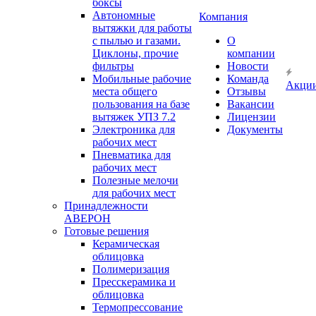
боксы
Автономные
Компания
вытяжки для работы
с пылью и газами.
О
Циклоны, прочие
компании
фильтры
Новости
Мобильные рабочие
Команда
Акци
места общего
Отзывы
пользования на базе
Вакансии
вытяжек УПЗ 7.2
Лицензии
Электроника для
Документы
рабочих мест
Пневматика для
рабочих мест
Полезные мелочи
для рабочих мест
Принадлежности
АВЕРОН
Готовые решения
Керамическая
облицовка
Полимеризация
Пресскерамика и
облицовка
Термопрессование