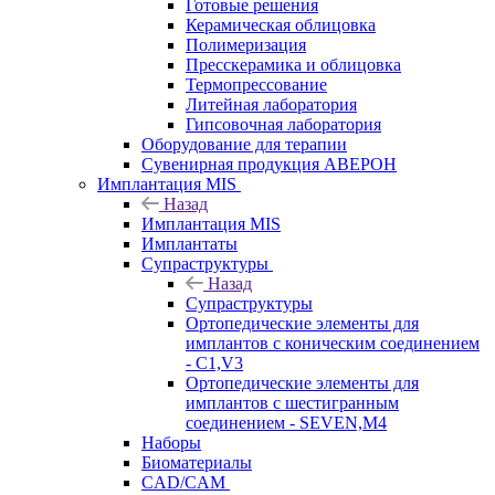
Готовые решения
Керамическая облицовка
Полимеризация
Пресскерамика и облицовка
Термопрессование
Литейная лаборатория
Гипсовочная лаборатория
Оборудование для терапии
Сувенирная продукция АВЕРОН
Имплантация MIS
Назад
Имплантация MIS
Имплантаты
Супраструктуры
Назад
Супраструктуры
Ортопедические элементы для
имплантов с коническим соединением
- C1,V3
Ортопедические элементы для
имплантов с шестигранным
соединением - SEVEN,M4
Наборы
Биоматериалы
CAD/CAM