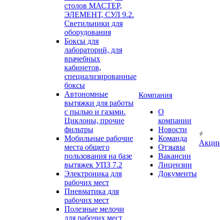
столов МАСТЕР,
ЭЛЕМЕНТ, СУЛ 9.2.
Светильники для
оборудования
Боксы для
лабораторий, для
врачебных
кабинетов,
специализированные
боксы
Автономные
Компания
вытяжки для работы
с пылью и газами.
О
Циклоны, прочие
компании
фильтры
Новости
Мобильные рабочие
Команда
Акци
места общего
Отзывы
пользования на базе
Вакансии
вытяжек УПЗ 7.2
Лицензии
Электроника для
Документы
рабочих мест
Пневматика для
рабочих мест
Полезные мелочи
для рабочих мест