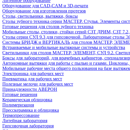
Литейное оборудование
Оборудование для CAD-CAM и 3D-печати
Оборудование для изготовления протезов
Cтолы, светильники, вытяжки, боксы
Столы зубного техника серии МАСТЕР. Стулья. Элементы сис
Готовые решения для столов зубного техника
Мобильные столы, столики, стойки серий СЗТ ДРИМ, СЗТ 7.2
Столы серии СУЛ 9.3 для гипсовочной. Лабораторные столы 
Системы БРИДЖ и ВЕРТИКАЛЬ для столов МАСТЕР, ЭЛЕМЕНТ,
Встраиваемые и мобильные вытяжные системы и устройства
Светильники для столов МАСТЕР, ЭЛЕМЕНТ, СУЛ 9.2. Светил
Боксы для лабораторий, для врачебных кабинетов, специализи
Автономные вытяжки для работы с пылью и газами. Циклоны,
Мобильные рабочие места общего пользования на базе вытяжек
Электроника для рабочих мест
Пневматика для рабочих мест
Полезные мелочи для рабочих мест
Принадлежности АВЕРОН
Готовые решения
Керамическая облицовка
Полимеризация
Пресскерамика и облицовка
Термопрессование
Литейная лаборатория
Гипсовочная лаборатория