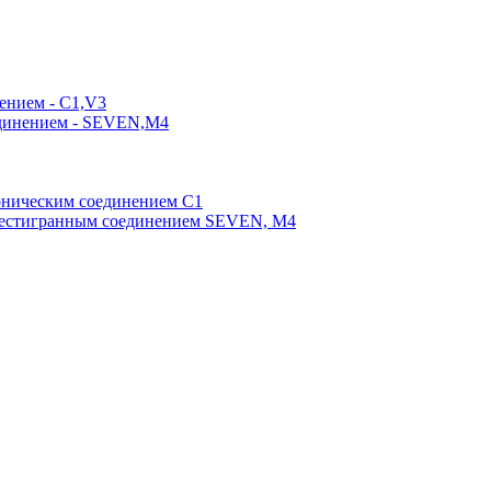
ением - C1,V3
единением - SEVEN,M4
оническим соединением С1
шестигранным соединением SEVEN, М4