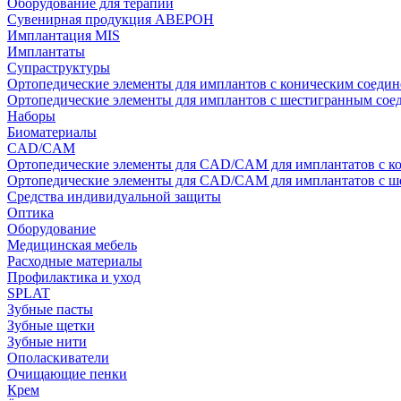
Оборудование для терапии
Сувенирная продукция АВЕРОН
Имплантация MIS
Имплантаты
Супраструктуры
Ортопедические элементы для имплантов с коническим соедин
Ортопедические элементы для имплантов с шестигранным со
Наборы
Биоматериалы
CAD/CAM
Ортопедические элементы для CAD/CAM для имплантатов с к
Ортопедические элементы для CAD/CAM для имплантатов с 
Средства индивидуальной защиты
Оптика
Оборудование
Медицинская мебель
Расходные материалы
Профилактика и уход
SPLAT
Зубные пасты
Зубные щетки
Зубные нити
Ополаскиватели
Очищающие пенки
Крем