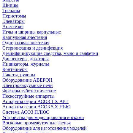
Шипцы
Трепаны
Периотомы
Элеваторы
Анестезия
Иглы и шприцы карпульные
Карпульная анестезия
Одноразовая анестезия
Стерилизация и дезинфекция
Дезинфицирующие средства, мыло и салфетки
Диспенсеры, дозаторы
Индикаторы, журналы
Контейнеры
Пакеты, рулоны
Оборудование АВЕРОН
Электровакуумные печи
Фрезеры зуботехнические
Пескоструйные аппараты
Аппараты серии АСОЗ 1.Х АРТ
Аппараты серии АСОЗ 5.Х НЬЮ
Система АСОЗ ПЛЮС
Устройства для моделирования восками
Восковые промежуточные звенья
Оборудование для изготовления моделей