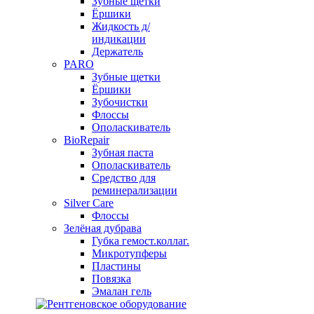
Зубные щетки
Ёршики
Жидкость д/
индикации
Держатель
PARO
Зубные щетки
Ёршики
Зубочистки
Флоссы
Ополаскиватель
BioRepair
Зубная паста
Ополаскиватель
Средство для
реминерализации
Silver Care
Флоссы
Зелёная дубрава
Губка гемост.коллаг.
Микротупферы
Пластины
Повязка
Эмалан гель