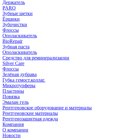
Держатель
PARO
Зубные щетки
Ёршики
Зубочистки
Флоссы
Ополаскиватель
BioRepair
Зубная паста
Ополаскиватель
Средство для реминерализации
Silver Care
Флоссы
Зелёная дубрава
Губка гемост.коллаг.
Микротупферы
Пластины
Повязка
Эмалан гель
Рентгеновское оборудование и материалы
Рентгеновские материалы
Рентгенозащитная одежда
Компания
О компании
Новости