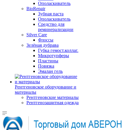
Ополаскиватель
BioRepair
Зубная паста
Ополаскиватель
Средство для
реминерализации
Silver Care
Флоссы
Зелёная дубрава
Губка гемост.коллаг.
Микротупферы
Пластины
Повязка
Эмалан гель
Рентгеновское оборудование и
материалы
Рентгеновские материалы
Рентгенозащитная одежда