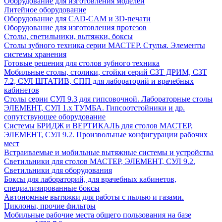
Оборудование для изготовления моделей
Литейное оборудование
Оборудование для CAD-CAM и 3D-печати
Оборудование для изготовления протезов
Cтолы, светильники, вытяжки, боксы
Столы зубного техника серии МАСТЕР. Стулья. Элементы
системы хранения
Готовые решения для столов зубного техника
Мобильные столы, столики, стойки серий СЗТ ДРИМ, СЗТ
7.2, СУЛ ШТАТИВ, СПП для лабораторий и врачебных
кабинетов
Столы серии СУЛ 9.3 для гипсовочной. Лабораторные столы
ЭЛЕМЕНТ, СУЛ 1.х ТУМБА. Гипсоотстойники и др.
сопутствующее оборудование
Системы БРИДЖ и ВЕРТИКАЛЬ для столов МАСТЕР,
ЭЛЕМЕНТ, СУЛ 9.2. Произвольные конфигурации рабочих
мест
Встраиваемые и мобильные вытяжные системы и устройства
Светильники для столов МАСТЕР, ЭЛЕМЕНТ, СУЛ 9.2.
Светильники для оборудования
Боксы для лабораторий, для врачебных кабинетов,
специализированные боксы
Автономные вытяжки для работы с пылью и газами.
Циклоны, прочие фильтры
Мобильные рабочие места общего пользования на базе