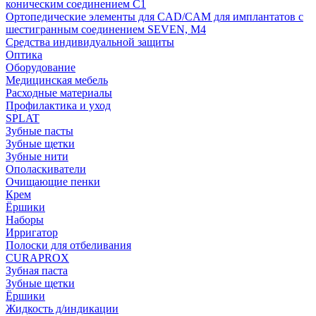
коническим соединением С1
Ортопедические элементы для CAD/CAM для имплантатов с
шестигранным соединением SEVEN, М4
Средства индивидуальной защиты
Оптика
Оборудование
Медицинская мебель
Расходные материалы
Профилактика и уход
SPLAT
Зубные пасты
Зубные щетки
Зубные нити
Ополаскиватели
Очищающие пенки
Крем
Ёршики
Наборы
Ирригатор
Полоски для отбеливания
CURAPROX
Зубная паста
Зубные щетки
Ёршики
Жидкость д/индикации