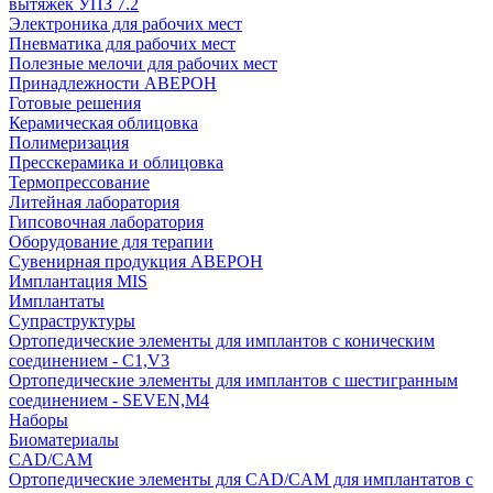
вытяжек УПЗ 7.2
Электроника для рабочих мест
Пневматика для рабочих мест
Полезные мелочи для рабочих мест
Принадлежности АВЕРОН
Готовые решения
Керамическая облицовка
Полимеризация
Пресскерамика и облицовка
Термопрессование
Литейная лаборатория
Гипсовочная лаборатория
Оборудование для терапии
Сувенирная продукция АВЕРОН
Имплантация MIS
Имплантаты
Супраструктуры
Ортопедические элементы для имплантов с коническим
соединением - C1,V3
Ортопедические элементы для имплантов с шестигранным
соединением - SEVEN,M4
Наборы
Биоматериалы
CAD/CAM
Ортопедические элементы для CAD/CAM для имплантатов с