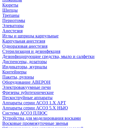
Кюреты
Шипцы
Трепаны
Периотомы
Элеваторы
Анестезия
Иглы и шприцы карпульные
Карпульная анестезия
Одноразовая анестезия
Стерилизация и дезинфекция
Дезинфицирующие средства, мыло и салфетки
Диспенсеры, дозаторы
Индикаторы, журналы
Контейнеры
Пакеты, рулоны
Оборудование АВЕРОН
Электровакуумные печи
Фрезеры зуботехнические
Пескоструйные аппараты
Аппараты серии АСОЗ 1.Х АРТ
Аппараты серии АСОЗ 5.Х НЬЮ
Система АСОЗ ПЛЮС
Устройства для моделирования восками
Восковые промежуточные звенья