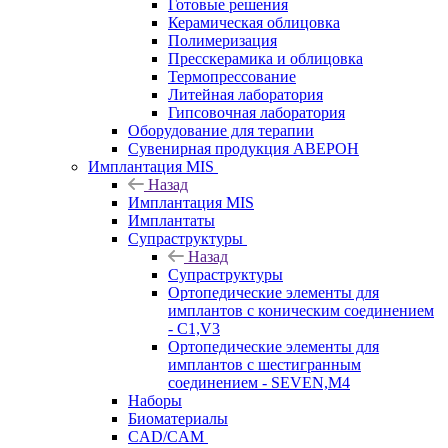
Готовые решения
Керамическая облицовка
Полимеризация
Пресскерамика и облицовка
Термопрессование
Литейная лаборатория
Гипсовочная лаборатория
Оборудование для терапии
Сувенирная продукция АВЕРОН
Имплантация MIS
Назад
Имплантация MIS
Имплантаты
Супраструктуры
Назад
Супраструктуры
Ортопедические элементы для
имплантов с коническим соединением
- C1,V3
Ортопедические элементы для
имплантов с шестигранным
соединением - SEVEN,M4
Наборы
Биоматериалы
CAD/CAM