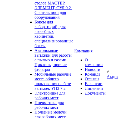
столов МАСТЕР,
ЭЛЕМЕНТ, СУЛ 9.2.
Светильники для
оборудования
Боксы для
лабораторий, для
врачебных
кабинетов,
специализированные
боксы
Автономные
Компания
вытяжки для работы
с пылью и газами.
О
Циклоны, прочие
компании
фильтры
Новости
Мобильные рабочие
Команда
Акци
места общего
Отзывы
пользования на базе
Вакансии
вытяжек УПЗ 7.2
Лицензии
Электроника для
Документы
рабочих мест
Пневматика для
рабочих мест
Полезные мелочи
для рабочих мест