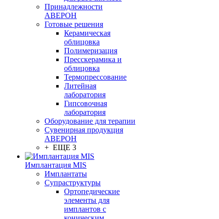
Принадлежности
АВЕРОН
Готовые решения
Керамическая
облицовка
Полимеризация
Пресскерамика и
облицовка
Термопрессование
Литейная
лаборатория
Гипсовочная
лаборатория
Оборудование для терапии
Сувенирная продукция
АВЕРОН
+ ЕЩЕ 3
Имплантация MIS
Имплантаты
Супраструктуры
Ортопедические
элементы для
имплантов с
коническим