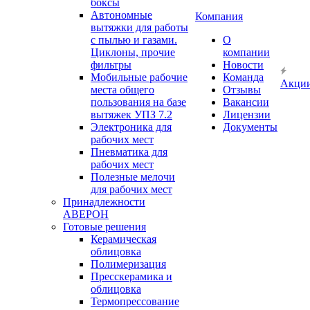
боксы
Автономные
Компания
вытяжки для работы
с пылью и газами.
О
Циклоны, прочие
компании
фильтры
Новости
Мобильные рабочие
Команда
Акци
места общего
Отзывы
пользования на базе
Вакансии
вытяжек УПЗ 7.2
Лицензии
Электроника для
Документы
рабочих мест
Пневматика для
рабочих мест
Полезные мелочи
для рабочих мест
Принадлежности
АВЕРОН
Готовые решения
Керамическая
облицовка
Полимеризация
Пресскерамика и
облицовка
Термопрессование