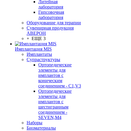
Литейная
лаборатория
Гипсовочная
лаборатория
Оборудование для терапии
Сувенирная продукция
АВЕРОН
+ ЕЩЕ 3
Имплантация MIS
Имплантаты
Супраструктуры
Ортопедические
элементы для
имплантов с
коническим
соединением - C1,V3
Ортопедические
элементы для
имплантов с
шестигранным
соединением -
SEVEN,M4
Наборы
Биоматериалы