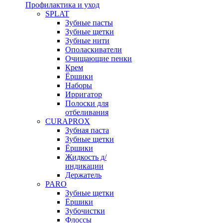
Профилактика и уход
SPLAT
Зубные пасты
Зубные щетки
Зубные нити
Ополаскиватели
Очищающие пенки
Крем
Ёршики
Наборы
Ирригатор
Полоски для
отбеливания
CURAPROX
Зубная паста
Зубные щетки
Ёршики
Жидкость д/
индикации
Держатель
PARO
Зубные щетки
Ёршики
Зубочистки
Флоссы