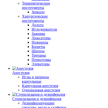
Терапевтические
инструменты
Зеркало
Хирургические
инструменты
Долото
Иглодержатели
Зажимы
Люксаторы
Ножницы
Кюреты
Шипцы
Трепаны
Периотомы
Элеваторы
Анестезия
Иглы и шприцы
карпульные
Карпульная анестезия
Одноразовая анестезия
Стерилизация и дезинфекция
Дезинфицирующие
средства, мыло и салфетки