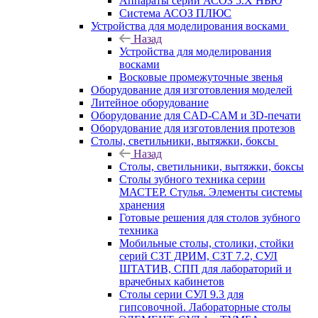
Аппараты серии АСОЗ 5.Х НЬЮ
Система АСОЗ ПЛЮС
Устройства для моделирования восками
Назад
Устройства для моделирования
восками
Восковые промежуточные звенья
Оборудование для изготовления моделей
Литейное оборудование
Оборудование для CAD-CAM и 3D-печати
Оборудование для изготовления протезов
Cтолы, светильники, вытяжки, боксы
Назад
Cтолы, светильники, вытяжки, боксы
Столы зубного техника серии
МАСТЕР. Стулья. Элементы системы
хранения
Готовые решения для столов зубного
техника
Мобильные столы, столики, стойки
серий СЗТ ДРИМ, СЗТ 7.2, СУЛ
ШТАТИВ, СПП для лабораторий и
врачебных кабинетов
Столы серии СУЛ 9.3 для
гипсовочной. Лабораторные столы