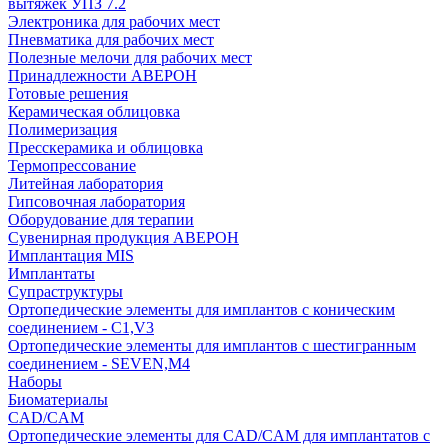
вытяжек УПЗ 7.2
Электроника для рабочих мест
Пневматика для рабочих мест
Полезные мелочи для рабочих мест
Принадлежности АВЕРОН
Готовые решения
Керамическая облицовка
Полимеризация
Пресскерамика и облицовка
Термопрессование
Литейная лаборатория
Гипсовочная лаборатория
Оборудование для терапии
Сувенирная продукция АВЕРОН
Имплантация MIS
Имплантаты
Супраструктуры
Ортопедические элементы для имплантов с коническим
соединением - C1,V3
Ортопедические элементы для имплантов с шестигранным
соединением - SEVEN,M4
Наборы
Биоматериалы
CAD/CAM
Ортопедические элементы для CAD/CAM для имплантатов с