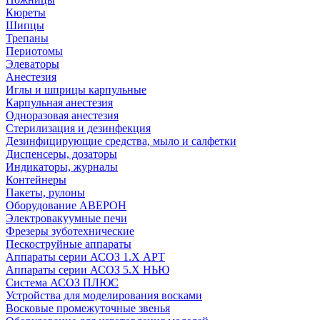
Кюреты
Шипцы
Трепаны
Периотомы
Элеваторы
Анестезия
Иглы и шприцы карпульные
Карпульная анестезия
Одноразовая анестезия
Стерилизация и дезинфекция
Дезинфицирующие средства, мыло и салфетки
Диспенсеры, дозаторы
Индикаторы, журналы
Контейнеры
Пакеты, рулоны
Оборудование АВЕРОН
Электровакуумные печи
Фрезеры зуботехнические
Пескоструйные аппараты
Аппараты серии АСОЗ 1.Х АРТ
Аппараты серии АСОЗ 5.Х НЬЮ
Система АСОЗ ПЛЮС
Устройства для моделирования восками
Восковые промежуточные звенья