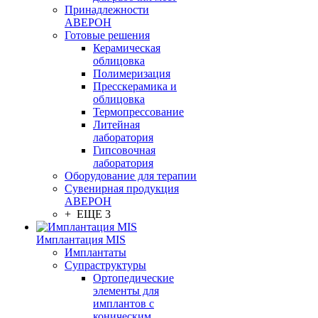
Принадлежности
АВЕРОН
Готовые решения
Керамическая
облицовка
Полимеризация
Пресскерамика и
облицовка
Термопрессование
Литейная
лаборатория
Гипсовочная
лаборатория
Оборудование для терапии
Сувенирная продукция
АВЕРОН
+ ЕЩЕ 3
Имплантация MIS
Имплантаты
Супраструктуры
Ортопедические
элементы для
имплантов с
коническим