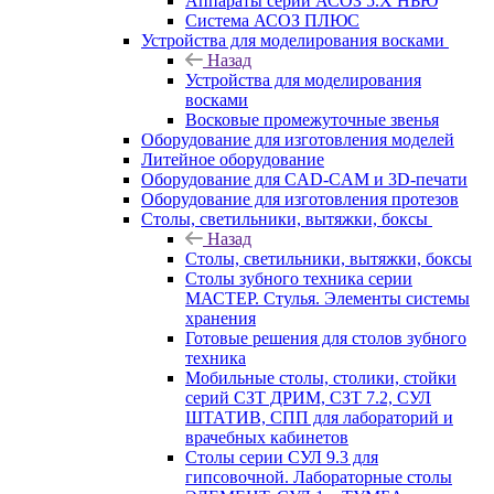
Аппараты серии АСОЗ 5.Х НЬЮ
Система АСОЗ ПЛЮС
Устройства для моделирования восками
Назад
Устройства для моделирования
восками
Восковые промежуточные звенья
Оборудование для изготовления моделей
Литейное оборудование
Оборудование для CAD-CAM и 3D-печати
Оборудование для изготовления протезов
Cтолы, светильники, вытяжки, боксы
Назад
Cтолы, светильники, вытяжки, боксы
Столы зубного техника серии
МАСТЕР. Стулья. Элементы системы
хранения
Готовые решения для столов зубного
техника
Мобильные столы, столики, стойки
серий СЗТ ДРИМ, СЗТ 7.2, СУЛ
ШТАТИВ, СПП для лабораторий и
врачебных кабинетов
Столы серии СУЛ 9.3 для
гипсовочной. Лабораторные столы