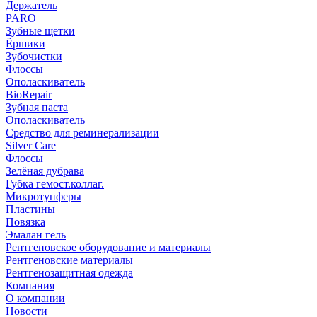
Держатель
PARO
Зубные щетки
Ёршики
Зубочистки
Флоссы
Ополаскиватель
BioRepair
Зубная паста
Ополаскиватель
Средство для реминерализации
Silver Care
Флоссы
Зелёная дубрава
Губка гемост.коллаг.
Микротупферы
Пластины
Повязка
Эмалан гель
Рентгеновское оборудование и материалы
Рентгеновские материалы
Рентгенозащитная одежда
Компания
О компании
Новости