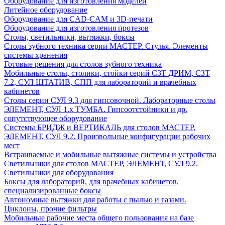
Оборудование для изготовления моделей
Литейное оборудование
Оборудование для CAD-CAM и 3D-печати
Оборудование для изготовления протезов
Cтолы, светильники, вытяжки, боксы
Столы зубного техника серии МАСТЕР. Стулья. Элементы
системы хранения
Готовые решения для столов зубного техника
Мобильные столы, столики, стойки серий СЗТ ДРИМ, СЗТ
7.2, СУЛ ШТАТИВ, СПП для лабораторий и врачебных
кабинетов
Столы серии СУЛ 9.3 для гипсовочной. Лабораторные столы
ЭЛЕМЕНТ, СУЛ 1.х ТУМБА. Гипсоотстойники и др.
сопутствующее оборудование
Системы БРИДЖ и ВЕРТИКАЛЬ для столов МАСТЕР,
ЭЛЕМЕНТ, СУЛ 9.2. Произвольные конфигурации рабочих
мест
Встраиваемые и мобильные вытяжные системы и устройства
Светильники для столов МАСТЕР, ЭЛЕМЕНТ, СУЛ 9.2.
Светильники для оборудования
Боксы для лабораторий, для врачебных кабинетов,
специализированные боксы
Автономные вытяжки для работы с пылью и газами.
Циклоны, прочие фильтры
Мобильные рабочие места общего пользования на базе