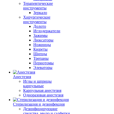
Терапевтические
инструменты
Зеркало
Хирургические
инструменты
Долото
Иглодержатели
Зажимы
Люксаторы
Ножницы
Кюреты
Шипцы
Трепаны
Периотомы
Элеваторы
Анестезия
Иглы и шприцы
карпульные
Карпульная анестезия
Одноразовая анестезия
Стерилизация и дезинфекция
Дезинфицирующие
средства, мыло и салфетки