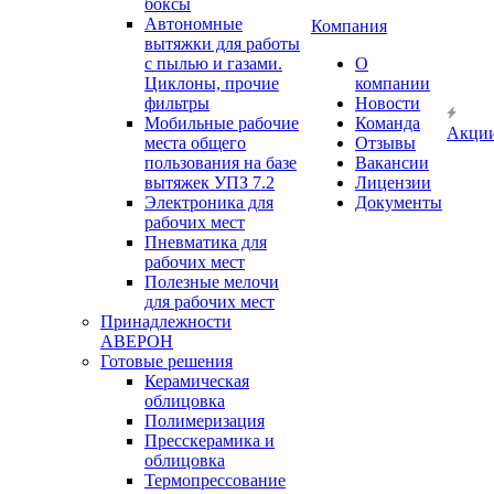
боксы
Автономные
Компания
вытяжки для работы
с пылью и газами.
О
Циклоны, прочие
компании
фильтры
Новости
Мобильные рабочие
Команда
Акци
места общего
Отзывы
пользования на базе
Вакансии
вытяжек УПЗ 7.2
Лицензии
Электроника для
Документы
рабочих мест
Пневматика для
рабочих мест
Полезные мелочи
для рабочих мест
Принадлежности
АВЕРОН
Готовые решения
Керамическая
облицовка
Полимеризация
Пресскерамика и
облицовка
Термопрессование