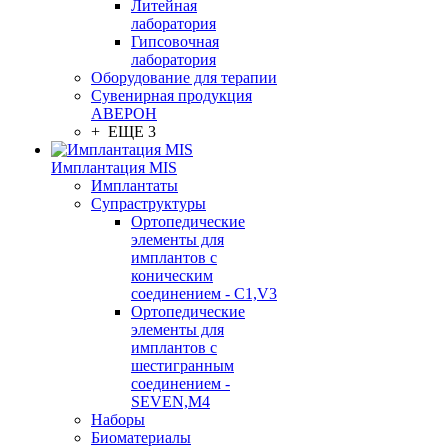
Литейная
лаборатория
Гипсовочная
лаборатория
Оборудование для терапии
Сувенирная продукция
АВЕРОН
+ ЕЩЕ 3
Имплантация MIS
Имплантаты
Супраструктуры
Ортопедические
элементы для
имплантов с
коническим
соединением - C1,V3
Ортопедические
элементы для
имплантов с
шестигранным
соединением -
SEVEN,M4
Наборы
Биоматериалы