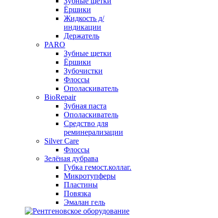
Зубные щетки
Ёршики
Жидкость д/
индикации
Держатель
PARO
Зубные щетки
Ёршики
Зубочистки
Флоссы
Ополаскиватель
BioRepair
Зубная паста
Ополаскиватель
Средство для
реминерализации
Silver Care
Флоссы
Зелёная дубрава
Губка гемост.коллаг.
Микротупферы
Пластины
Повязка
Эмалан гель