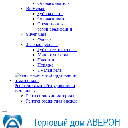
Ополаскиватель
BioRepair
Зубная паста
Ополаскиватель
Средство для
реминерализации
Silver Care
Флоссы
Зелёная дубрава
Губка гемост.коллаг.
Микротупферы
Пластины
Повязка
Эмалан гель
Рентгеновское оборудование и
материалы
Рентгеновские материалы
Рентгенозащитная одежда