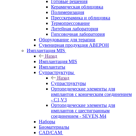
Готовые решения
Керамическая облицовка
Полимеризация
Пресскерамика и облицовка
Термопрессование
Литейная лаборатория
Гипсовочная лаборатория
Оборудование для терапии
Сувенирная продукция АВЕРОН
Имплантация MIS
Назад
Имплантация MIS
Имплантаты
Супраструктуры
Назад
Супраструктуры
Ортопедические элементы для
имплантов с коническим соединением
- C1,V3
Ортопедические элементы для
имплантов с шестигранным
соединением - SEVEN,M4
Наборы
Биоматериалы
CAD/CAM