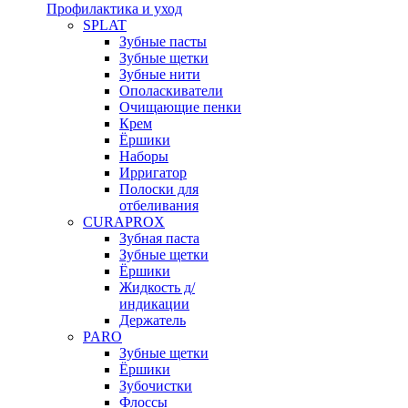
Профилактика и уход
SPLAT
Зубные пасты
Зубные щетки
Зубные нити
Ополаскиватели
Очищающие пенки
Крем
Ёршики
Наборы
Ирригатор
Полоски для
отбеливания
CURAPROX
Зубная паста
Зубные щетки
Ёршики
Жидкость д/
индикации
Держатель
PARO
Зубные щетки
Ёршики
Зубочистки
Флоссы