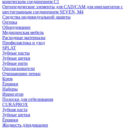
коническим соединением С1
Ортопедические элементы для CAD/CAM для имплантатов с
шестигранным соединением SEVEN, М4
Средства индивидуальной защиты
Оптика
Оборудование
Медицинская мебель
Расходные материалы
Профилактика и уход
SPLAT
Зубные пасты
Зубные щетки
Зубные нити
Ополаскиватели
Очищающие пенки
Крем
Ёршики
Наборы
Ирригатор
Полоски для отбеливания
CURAPROX
Зубная паста
Зубные щетки
Ёршики
Жидкость д/индикации