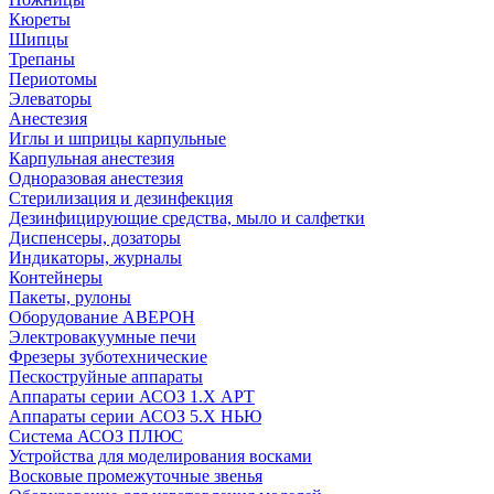
Кюреты
Шипцы
Трепаны
Периотомы
Элеваторы
Анестезия
Иглы и шприцы карпульные
Карпульная анестезия
Одноразовая анестезия
Стерилизация и дезинфекция
Дезинфицирующие средства, мыло и салфетки
Диспенсеры, дозаторы
Индикаторы, журналы
Контейнеры
Пакеты, рулоны
Оборудование АВЕРОН
Электровакуумные печи
Фрезеры зуботехнические
Пескоструйные аппараты
Аппараты серии АСОЗ 1.Х АРТ
Аппараты серии АСОЗ 5.Х НЬЮ
Система АСОЗ ПЛЮС
Устройства для моделирования восками
Восковые промежуточные звенья