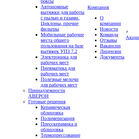
боксы
Автономные
Компания
вытяжки для работы
с пылью и газами.
О
Циклоны, прочие
компании
фильтры
Новости
Мобильные рабочие
Команда
Акци
места общего
Отзывы
пользования на базе
Вакансии
вытяжек УПЗ 7.2
Лицензии
Электроника для
Документы
рабочих мест
Пневматика для
рабочих мест
Полезные мелочи
для рабочих мест
Принадлежности
АВЕРОН
Готовые решения
Керамическая
облицовка
Полимеризация
Пресскерамика и
облицовка
Термопрессование