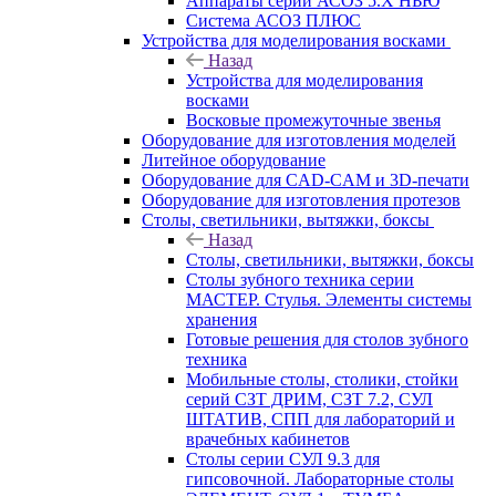
Аппараты серии АСОЗ 5.Х НЬЮ
Система АСОЗ ПЛЮС
Устройства для моделирования восками
Назад
Устройства для моделирования
восками
Восковые промежуточные звенья
Оборудование для изготовления моделей
Литейное оборудование
Оборудование для CAD-CAM и 3D-печати
Оборудование для изготовления протезов
Cтолы, светильники, вытяжки, боксы
Назад
Cтолы, светильники, вытяжки, боксы
Столы зубного техника серии
МАСТЕР. Стулья. Элементы системы
хранения
Готовые решения для столов зубного
техника
Мобильные столы, столики, стойки
серий СЗТ ДРИМ, СЗТ 7.2, СУЛ
ШТАТИВ, СПП для лабораторий и
врачебных кабинетов
Столы серии СУЛ 9.3 для
гипсовочной. Лабораторные столы