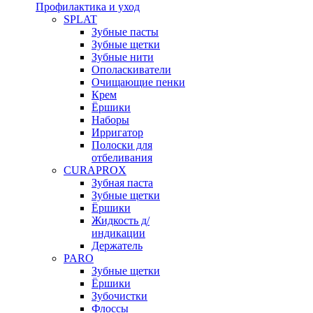
Профилактика и уход
SPLAT
Зубные пасты
Зубные щетки
Зубные нити
Ополаскиватели
Очищающие пенки
Крем
Ёршики
Наборы
Ирригатор
Полоски для
отбеливания
CURAPROX
Зубная паста
Зубные щетки
Ёршики
Жидкость д/
индикации
Держатель
PARO
Зубные щетки
Ёршики
Зубочистки
Флоссы