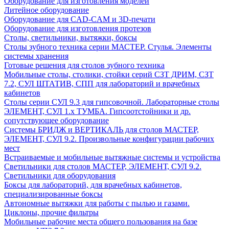
Оборудование для изготовления моделей
Литейное оборудование
Оборудование для CAD-CAM и 3D-печати
Оборудование для изготовления протезов
Cтолы, светильники, вытяжки, боксы
Столы зубного техника серии МАСТЕР. Стулья. Элементы
системы хранения
Готовые решения для столов зубного техника
Мобильные столы, столики, стойки серий СЗТ ДРИМ, СЗТ
7.2, СУЛ ШТАТИВ, СПП для лабораторий и врачебных
кабинетов
Столы серии СУЛ 9.3 для гипсовочной. Лабораторные столы
ЭЛЕМЕНТ, СУЛ 1.х ТУМБА. Гипсоотстойники и др.
сопутствующее оборудование
Системы БРИДЖ и ВЕРТИКАЛЬ для столов МАСТЕР,
ЭЛЕМЕНТ, СУЛ 9.2. Произвольные конфигурации рабочих
мест
Встраиваемые и мобильные вытяжные системы и устройства
Светильники для столов МАСТЕР, ЭЛЕМЕНТ, СУЛ 9.2.
Светильники для оборудования
Боксы для лабораторий, для врачебных кабинетов,
специализированные боксы
Автономные вытяжки для работы с пылью и газами.
Циклоны, прочие фильтры
Мобильные рабочие места общего пользования на базе