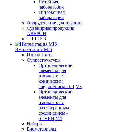
Литейная
лаборатория
Гипсовочная
лаборатория
Оборудование для терапии
Сувенирная продукция
АВЕРОН
+ ЕЩЕ 3
Имплантация MIS
Имплантаты
Супраструктуры
Ортопедические
элементы для
имплантов с
коническим
соединением - C1,V3
Ортопедические
элементы для
имплантов с
шестигранным
соединением -
SEVEN,M4
Наборы
Биоматериалы