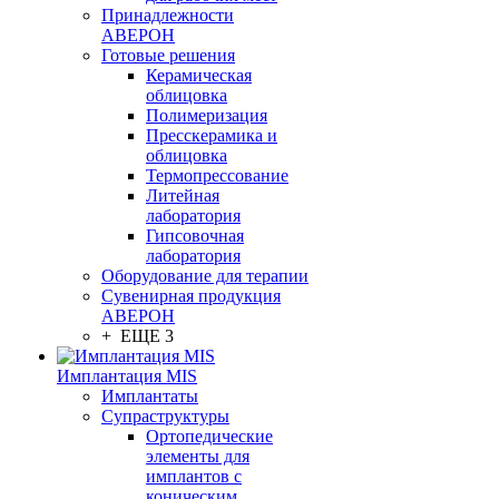
Принадлежности
АВЕРОН
Готовые решения
Керамическая
облицовка
Полимеризация
Пресскерамика и
облицовка
Термопрессование
Литейная
лаборатория
Гипсовочная
лаборатория
Оборудование для терапии
Сувенирная продукция
АВЕРОН
+ ЕЩЕ 3
Имплантация MIS
Имплантаты
Супраструктуры
Ортопедические
элементы для
имплантов с
коническим