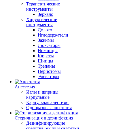
Терапевтические
инструменты
Зеркало
Хирургические
инструменты
Долото
Иглодержатели
Зажимы
Люксаторы
Ножницы
Кюреты
Шипцы
Трепаны
Периотомы
Элеваторы
Анестезия
Иглы и шприцы
карпульные
Карпульная анестезия
Одноразовая анестезия
Стерилизация и дезинфекция
Дезинфицирующие
средства, мыло и салфетки