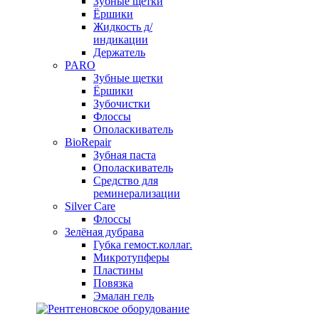
Зубные щетки
Ёршики
Жидкость д/
индикации
Держатель
PARO
Зубные щетки
Ёршики
Зубочистки
Флоссы
Ополаскиватель
BioRepair
Зубная паста
Ополаскиватель
Средство для
реминерализации
Silver Care
Флоссы
Зелёная дубрава
Губка гемост.коллаг.
Микротупферы
Пластины
Повязка
Эмалан гель