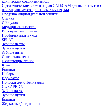
коническим соединением С1
Ортопедические элементы для CAD/CAM для имплантатов с
шестигранным соединением SEVEN, М4
Средства индивидуальной защиты
Оптика
Оборудование
Медицинская мебель
Расходные материалы
Профилактика и уход
SPLAT
Зубные пасты
Зубные щетки
Зубные нити
Ополаскиватели
Очищающие пенки
Крем
Ёршики
Наборы
Ирригатор
Полоски для отбеливания
CURAPROX
Зубная паста
Зубные щетки
Ёршики
Жидкость д/индикации