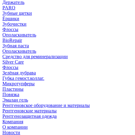
Держатель
PARO
Зубные щетки
Ёршики
Зубочистки
Флоссы
Ополаскиватель
BioRepair
Зубная паста
Ополаскиватель
Средство для реминерализации
Silver Care
Флоссы
Зелёная дубрава
Губка гемост.коллаг.
Микротупферы
Пластины
Повязка
Эмалан гель
Рентгеновское оборудование и материалы
Рентгеновские материалы
Рентгенозащитная одежда
Компания
О компании
Новости