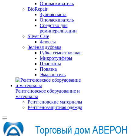
Ополаскиватель
BioRepair
Зубная паста
Ополаскиватель
Средство для
реминерализации
Silver Care
Флоссы
Зелёная дубрава
Губка гемост.коллаг.
Микротупферы
Пластины
Повязка
Эмалан гель
Рентгеновское оборудование и
материалы
Рентгеновские материалы
Рентгенозащитная одежда