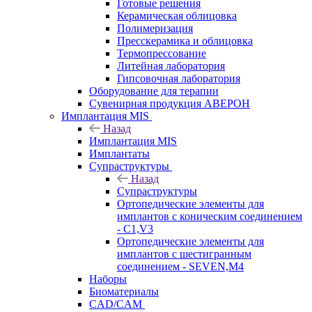
Готовые решения
Керамическая облицовка
Полимеризация
Пресскерамика и облицовка
Термопрессование
Литейная лаборатория
Гипсовочная лаборатория
Оборудование для терапии
Сувенирная продукция АВЕРОН
Имплантация MIS
Назад
Имплантация MIS
Имплантаты
Супраструктуры
Назад
Супраструктуры
Ортопедические элементы для
имплантов с коническим соединением
- C1,V3
Ортопедические элементы для
имплантов с шестигранным
соединением - SEVEN,M4
Наборы
Биоматериалы
CAD/CAM