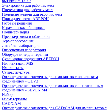
вытяжек УПЗ 7.2
Электроника для рабочих мест
Пневматика для рабочих мест
Полезные мелочи для рабочих мест
Принадлежности АВЕРОН
Готовые решения
Керамическая облицовка
Полимеризация
Пресскерамика и облицовка
Термопрессование
Литейная лаборатория
Гипсовочная лаборатория
Оборудование для терапии
Сувенирная продукция АВЕРОН
Имплантация MIS
Имплантаты
Супраструктуры
Ортопедические элементы для имплантов с коническим
соединением - C1,V3
Ортопедические элементы для имплантов с шестигранным
соединением - SEVEN,M4
Наборы
Биоматериалы
CAD/CAM
Ортопедические элементы для CAD/CAM для имплантатов с