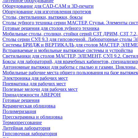
Литейное оборудование
Оборудование для CAD-CAM и 3D-печати
Оборудование для изготовления протезов
Cтолы, светильники, вытяжки, боксы
Столы зубного техника серии МАСТЕР. Стулья. Элементы сис
Готовые решения для столов зубного техника
Мобильные столы, столики, стойки серий СЗТ ДРИМ, СЗТ 7.2
Столы серии СУЛ 9.3 для гипсовочной. Лабораторные столы 
Системы БРИДЖ и ВЕРТИКАЛЬ для столов МАСТЕР, ЭЛЕМЕНТ,
Встраиваемые и мобильные вытяжные системы и устройства
Светильники для столов МАСТЕР, ЭЛЕМЕНТ, СУЛ 9.2. Светил
Боксы для лабораторий, для врачебных кабинетов, специализи
Автономные вытяжки для работы с пылью и газами. Циклоны,
Мобильные рабочие места общего пользования на базе вытяжек
Электроника для рабочих мест
Пневматика для рабочих мест
Полезные мелочи для рабочих мест
Принадлежности АВЕРОН
Готовые решения
Керамическая облицовка
Полимеризация
Пресскерамика и облицовка
Термопрессование
Литейная лаборатория
Гипсовочная лаборатория