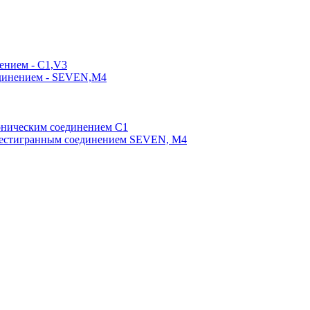
ением - C1,V3
единением - SEVEN,M4
оническим соединением С1
шестигранным соединением SEVEN, М4