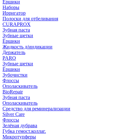
Ёршики
Наборы
Ирригатор
Полоски для отбеливания
CURAPROX
Зубная паста
Зубные щетки
Ёршики
Жидкость д/индикации
Держатель
PARO
Зубные щетки
Ёршики
Зубочистки
Флоссы
Ополаскиватель
BioRepair
Зубная паста
Ополаскиватель
Средство для реминерализации
Silver Care
Флоссы
Зелёная дубрава
Губка гемост.коллаг.
Микротупферы