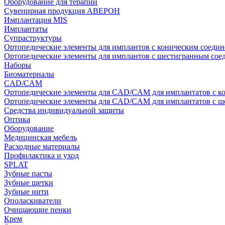
Оборудование для терапии
Сувенирная продукция АВЕРОН
Имплантация MIS
Имплантаты
Супраструктуры
Ортопедические элементы для имплантов с коническим соедин
Ортопедические элементы для имплантов с шестигранным со
Наборы
Биоматериалы
CAD/CAM
Ортопедические элементы для CAD/CAM для имплантатов с к
Ортопедические элементы для CAD/CAM для имплантатов с 
Средства индивидуальной защиты
Оптика
Оборудование
Медицинская мебель
Расходные материалы
Профилактика и уход
SPLAT
Зубные пасты
Зубные щетки
Зубные нити
Ополаскиватели
Очищающие пенки
Крем