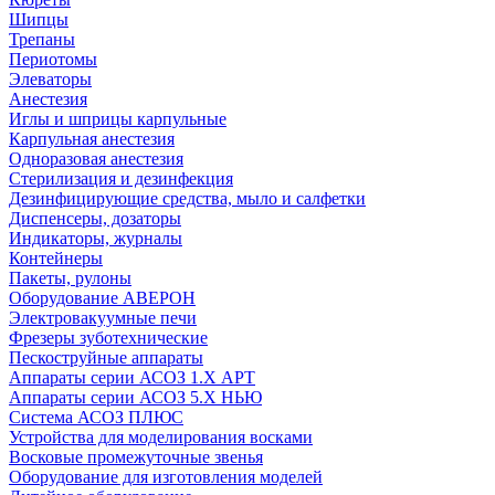
Шипцы
Трепаны
Периотомы
Элеваторы
Анестезия
Иглы и шприцы карпульные
Карпульная анестезия
Одноразовая анестезия
Стерилизация и дезинфекция
Дезинфицирующие средства, мыло и салфетки
Диспенсеры, дозаторы
Индикаторы, журналы
Контейнеры
Пакеты, рулоны
Оборудование АВЕРОН
Электровакуумные печи
Фрезеры зуботехнические
Пескоструйные аппараты
Аппараты серии АСОЗ 1.Х АРТ
Аппараты серии АСОЗ 5.Х НЬЮ
Система АСОЗ ПЛЮС
Устройства для моделирования восками
Восковые промежуточные звенья
Оборудование для изготовления моделей