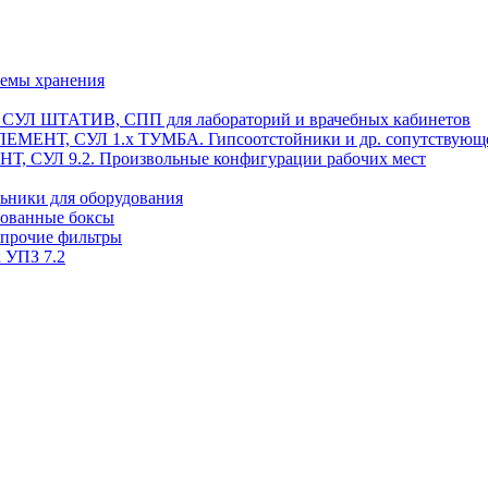
темы хранения
, СУЛ ШТАТИВ, СПП для лабораторий и врачебных кабинетов
ЭЛЕМЕНТ, СУЛ 1.х ТУМБА. Гипсоотстойники и др. сопутствующ
 СУЛ 9.2. Произвольные конфигурации рабочих мест
ьники для оборудования
рованные боксы
 прочие фильтры
 УПЗ 7.2