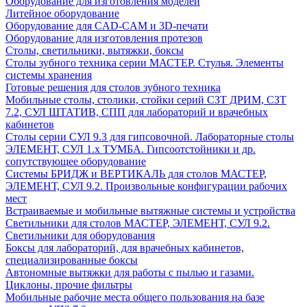
Оборудование для изготовления моделей
Литейное оборудование
Оборудование для CAD-CAM и 3D-печати
Оборудование для изготовления протезов
Cтолы, светильники, вытяжки, боксы
Столы зубного техника серии МАСТЕР. Стулья. Элементы
системы хранения
Готовые решения для столов зубного техника
Мобильные столы, столики, стойки серий СЗТ ДРИМ, СЗТ
7.2, СУЛ ШТАТИВ, СПП для лабораторий и врачебных
кабинетов
Столы серии СУЛ 9.3 для гипсовочной. Лабораторные столы
ЭЛЕМЕНТ, СУЛ 1.х ТУМБА. Гипсоотстойники и др.
сопутствующее оборудование
Системы БРИДЖ и ВЕРТИКАЛЬ для столов МАСТЕР,
ЭЛЕМЕНТ, СУЛ 9.2. Произвольные конфигурации рабочих
мест
Встраиваемые и мобильные вытяжные системы и устройства
Светильники для столов МАСТЕР, ЭЛЕМЕНТ, СУЛ 9.2.
Светильники для оборудования
Боксы для лабораторий, для врачебных кабинетов,
специализированные боксы
Автономные вытяжки для работы с пылью и газами.
Циклоны, прочие фильтры
Мобильные рабочие места общего пользования на базе