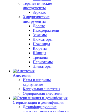
Терапевтические
инструменты
Зеркало
Хирургические
инструменты
Долото
Иглодержатели
Зажимы
Люксаторы
Ножницы
Кюреты
Шипцы
Трепаны
Периотомы
Элеваторы
Анестезия
Иглы и шприцы
карпульные
Карпульная анестезия
Одноразовая анестезия
Стерилизация и дезинфекция
Дезинфицирующие
средства, мыло и салфетки