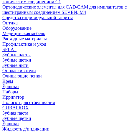
коническим соединением С1
Ортопедические элементы для CAD/CAM для имплантатов с
шестигранным соединением SEVEN, М4
Средства индивидуальной защиты
Оптика
Оборудование
Медицинская мебель
Расходные материалы
Профилактика и уход
SPLAT
Зубные пасты
Зубные щетки
Зубные нити
Ополаскиватели
Очищающие пенки
Крем
Ёршики
Наборы
Ирригатор
Полоски для отбеливания
CURAPROX
Зубная паста
Зубные щетки
Ёршики
Жидкость д/индикации