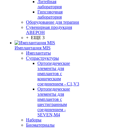
Литейная
лаборатория
Гипсовочная
лаборатория
Оборудование для терапии
Сувенирная продукция
АВЕРОН
+ ЕЩЕ 3
Имплантация MIS
Имплантаты
Супраструктуры
Ортопедические
элементы для
имплантов с
коническим
соединением - C1,V3
Ортопедические
элементы для
имплантов с
шестигранным
соединением -
SEVEN,M4
Наборы
Биоматериалы