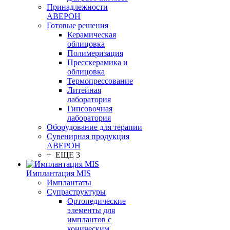
Принадлежности
АВЕРОН
Готовые решения
Керамическая
облицовка
Полимеризация
Пресскерамика и
облицовка
Термопрессование
Литейная
лаборатория
Гипсовочная
лаборатория
Оборудование для терапии
Сувенирная продукция
АВЕРОН
+ ЕЩЕ 3
Имплантация MIS
Имплантаты
Супраструктуры
Ортопедические
элементы для
имплантов с
коническим