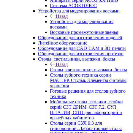
Аппараты серии АСОЗ 5.Х НЬЮ
Система АСОЗ ПЛЮС
Устройства для моделирования восками
Назад
Устройства для моделирования
восками
Восковые промежуточные звенья
Оборудование для изготовления моделей
Литейное оборудование
Оборудование для CAD-CAM и 3D-печати
Оборудование для изготовления протезов
Cтолы, светильники, вытяжки, боксы
Назад
Cтолы, светильники, вытяжки, боксы
Столы зубного техника серии
МАСТЕР. Стулья. Элементы системы
хранения
Готовые решения для столов зубного
техника
Мобильные столы, столики, стойки
серий СЗТ ДРИМ, СЗТ 7.2, СУЛ
ШТАТИВ, СПП для лабораторий и
врачебных кабинетов
Столы серии СУЛ 9.3 для
гипсовочной. Лабораторные столы