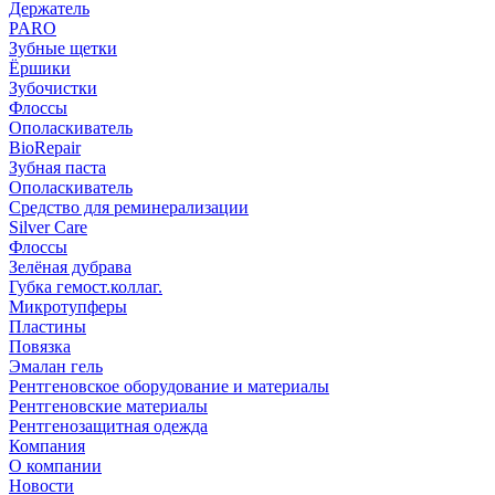
Держатель
PARO
Зубные щетки
Ёршики
Зубочистки
Флоссы
Ополаскиватель
BioRepair
Зубная паста
Ополаскиватель
Средство для реминерализации
Silver Care
Флоссы
Зелёная дубрава
Губка гемост.коллаг.
Микротупферы
Пластины
Повязка
Эмалан гель
Рентгеновское оборудование и материалы
Рентгеновские материалы
Рентгенозащитная одежда
Компания
О компании
Новости