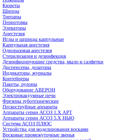
Кюреты
Шипцы
Трепаны
Периотомы
Элеваторы
Анестезия
Иглы и шприцы карпульные
Карпульная анестезия
Одноразовая анестезия
Стерилизация и дезинфекция
Дезинфицирующие средства, мыло и салфетки
Диспенсеры, дозаторы
Индикаторы, журналы
Контейнеры
Пакеты, рулоны
Оборудование АВЕРОН
Электровакуумные печи
Фрезеры зуботехнические
Пескоструйные аппараты
Аппараты серии АСОЗ 1.Х АРТ
Аппараты серии АСОЗ 5.Х НЬЮ
Система АСОЗ ПЛЮС
Устройства для моделирования восками
Восковые промежуточные звенья