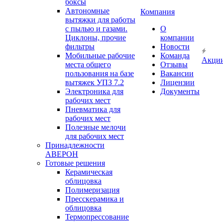
боксы
Автономные
Компания
вытяжки для работы
с пылью и газами.
О
Циклоны, прочие
компании
фильтры
Новости
Мобильные рабочие
Команда
Акци
места общего
Отзывы
пользования на базе
Вакансии
вытяжек УПЗ 7.2
Лицензии
Электроника для
Документы
рабочих мест
Пневматика для
рабочих мест
Полезные мелочи
для рабочих мест
Принадлежности
АВЕРОН
Готовые решения
Керамическая
облицовка
Полимеризация
Пресскерамика и
облицовка
Термопрессование