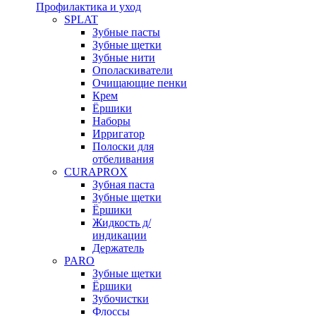
Профилактика и уход
SPLAT
Зубные пасты
Зубные щетки
Зубные нити
Ополаскиватели
Очищающие пенки
Крем
Ёршики
Наборы
Ирригатор
Полоски для
отбеливания
CURAPROX
Зубная паста
Зубные щетки
Ёршики
Жидкость д/
индикации
Держатель
PARO
Зубные щетки
Ёршики
Зубочистки
Флоссы