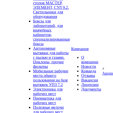
столов МАСТЕР,
ЭЛЕМЕНТ, СУЛ 9.2.
Светильники для
оборудования
Боксы для
лабораторий, для
врачебных
кабинетов,
специализированные
боксы
Автономные
Компания
вытяжки для работы
с пылью и газами.
О
Циклоны, прочие
компании
фильтры
Новости
Мобильные рабочие
Команда
Акци
места общего
Отзывы
пользования на базе
Вакансии
вытяжек УПЗ 7.2
Лицензии
Электроника для
Документы
рабочих мест
Пневматика для
рабочих мест
Полезные мелочи
для рабочих мест