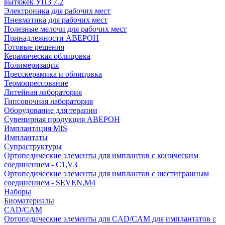
вытяжек УПЗ 7.2
Электроника для рабочих мест
Пневматика для рабочих мест
Полезные мелочи для рабочих мест
Принадлежности АВЕРОН
Готовые решения
Керамическая облицовка
Полимеризация
Пресскерамика и облицовка
Термопрессование
Литейная лаборатория
Гипсовочная лаборатория
Оборудование для терапии
Сувенирная продукция АВЕРОН
Имплантация MIS
Имплантаты
Супраструктуры
Ортопедические элементы для имплантов с коническим
соединением - C1,V3
Ортопедические элементы для имплантов с шестигранным
соединением - SEVEN,M4
Наборы
Биоматериалы
CAD/CAM
Ортопедические элементы для CAD/CAM для имплантатов с