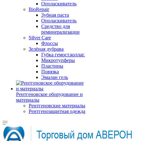
Ополаскиватель
BioRepair
Зубная паста
Ополаскиватель
Средство для
реминерализации
Silver Care
Флоссы
Зелёная дубрава
Губка гемост.коллаг.
Микротупферы
Пластины
Повязка
Эмалан гель
Рентгеновское оборудование и
материалы
Рентгеновские материалы
Рентгенозащитная одежда