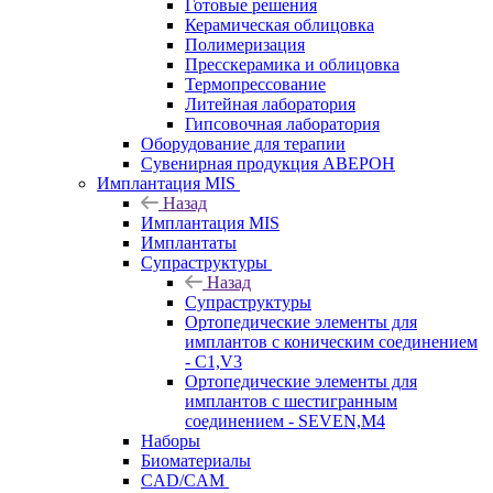
Готовые решения
Керамическая облицовка
Полимеризация
Пресскерамика и облицовка
Термопрессование
Литейная лаборатория
Гипсовочная лаборатория
Оборудование для терапии
Сувенирная продукция АВЕРОН
Имплантация MIS
Назад
Имплантация MIS
Имплантаты
Супраструктуры
Назад
Супраструктуры
Ортопедические элементы для
имплантов с коническим соединением
- C1,V3
Ортопедические элементы для
имплантов с шестигранным
соединением - SEVEN,M4
Наборы
Биоматериалы
CAD/CAM