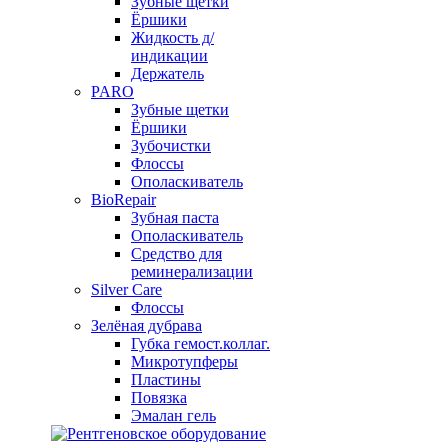
Зубные щетки
Ёршики
Жидкость д/
индикации
Держатель
PARO
Зубные щетки
Ёршики
Зубочистки
Флоссы
Ополаскиватель
BioRepair
Зубная паста
Ополаскиватель
Средство для
реминерализации
Silver Care
Флоссы
Зелёная дубрава
Губка гемост.коллаг.
Микротупферы
Пластины
Повязка
Эмалан гель