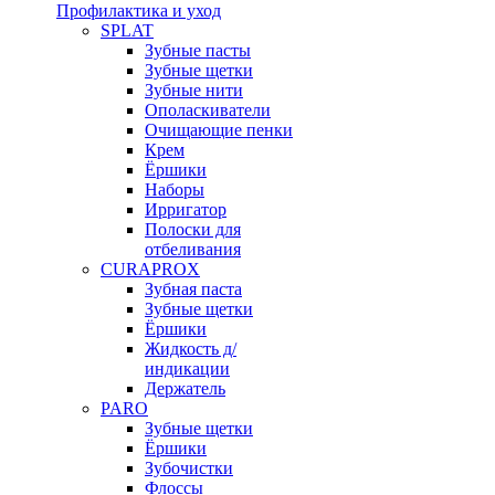
Профилактика и уход
SPLAT
Зубные пасты
Зубные щетки
Зубные нити
Ополаскиватели
Очищающие пенки
Крем
Ёршики
Наборы
Ирригатор
Полоски для
отбеливания
CURAPROX
Зубная паста
Зубные щетки
Ёршики
Жидкость д/
индикации
Держатель
PARO
Зубные щетки
Ёршики
Зубочистки
Флоссы