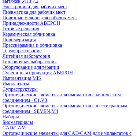
вытяжек УПЗ 7.2
Электроника для рабочих мест
Пневматика для рабочих мест
Полезные мелочи для рабочих мест
Принадлежности АВЕРОН
Готовые решения
Керамическая облицовка
Полимеризация
Пресскерамика и облицовка
Термопрессование
Литейная лаборатория
Гипсовочная лаборатория
Оборудование для терапии
Сувенирная продукция АВЕРОН
Имплантация MIS
Имплантаты
Супраструктуры
Ортопедические элементы для имплантов с коническим
соединением - C1,V3
Ортопедические элементы для имплантов с шестигранным
соединением - SEVEN,M4
Наборы
Биоматериалы
CAD/CAM
Ортопедические элементы для CAD/CAM для имплантатов с