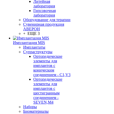
Литейная
лаборатория
Гипсовочная
лаборатория
Оборудование для терапии
Сувенирная продукция
АВЕРОН
+ ЕЩЕ 3
Имплантация MIS
Имплантаты
Супраструктуры
Ортопедические
элементы для
имплантов с
коническим
соединением - C1,V3
Ортопедические
элементы для
имплантов с
шестигранным
соединением -
SEVEN,M4
Наборы
Биоматериалы