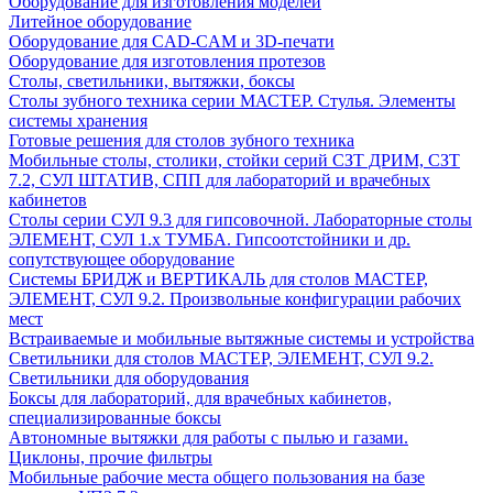
Оборудование для изготовления моделей
Литейное оборудование
Оборудование для CAD-CAM и 3D-печати
Оборудование для изготовления протезов
Cтолы, светильники, вытяжки, боксы
Столы зубного техника серии МАСТЕР. Стулья. Элементы
системы хранения
Готовые решения для столов зубного техника
Мобильные столы, столики, стойки серий СЗТ ДРИМ, СЗТ
7.2, СУЛ ШТАТИВ, СПП для лабораторий и врачебных
кабинетов
Столы серии СУЛ 9.3 для гипсовочной. Лабораторные столы
ЭЛЕМЕНТ, СУЛ 1.х ТУМБА. Гипсоотстойники и др.
сопутствующее оборудование
Системы БРИДЖ и ВЕРТИКАЛЬ для столов МАСТЕР,
ЭЛЕМЕНТ, СУЛ 9.2. Произвольные конфигурации рабочих
мест
Встраиваемые и мобильные вытяжные системы и устройства
Светильники для столов МАСТЕР, ЭЛЕМЕНТ, СУЛ 9.2.
Светильники для оборудования
Боксы для лабораторий, для врачебных кабинетов,
специализированные боксы
Автономные вытяжки для работы с пылью и газами.
Циклоны, прочие фильтры
Мобильные рабочие места общего пользования на базе