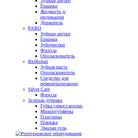
Зубные щетки
Ёршики
Жидкость д/
индикации
Держатель
PARO
Зубные щетки
Ёршики
Зубочистки
Флоссы
Ополаскиватель
BioRepair
Зубная паста
Ополаскиватель
Средство для
реминерализации
Silver Care
Флоссы
Зелёная дубрава
Губка гемост.коллаг.
Микротупферы
Пластины
Повязка
Эмалан гель