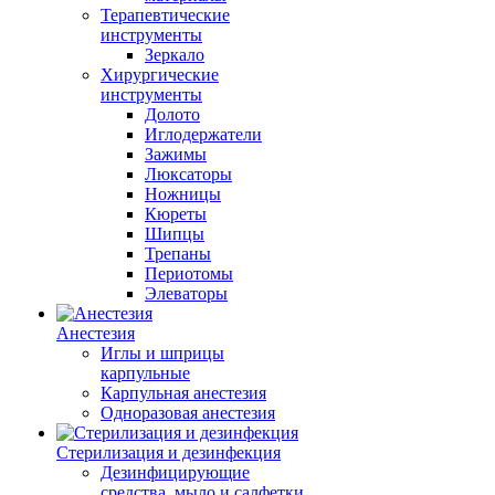
Терапевтические
инструменты
Зеркало
Хирургические
инструменты
Долото
Иглодержатели
Зажимы
Люксаторы
Ножницы
Кюреты
Шипцы
Трепаны
Периотомы
Элеваторы
Анестезия
Иглы и шприцы
карпульные
Карпульная анестезия
Одноразовая анестезия
Стерилизация и дезинфекция
Дезинфицирующие
средства, мыло и салфетки