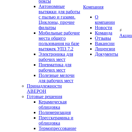
боксы
Автономные
Компания
вытяжки для работы
с пылью и газами.
О
Циклоны, прочие
компании
фильтры
Новости
Мобильные рабочие
Команда
Акци
места общего
Отзывы
пользования на базе
Вакансии
вытяжек УПЗ 7.2
Лицензии
Электроника для
Документы
рабочих мест
Пневматика для
рабочих мест
Полезные мелочи
для рабочих мест
Принадлежности
АВЕРОН
Готовые решения
Керамическая
облицовка
Полимеризация
Пресскерамика и
облицовка
Термопрессование