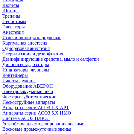
Кюреты
Шипцы
Трепаны
Периотомы
Элеваторы
Анестезия
Иглы и шприцы карпульные
Карпульная анестезия
Одноразовая анестезия
Стерилизация и дезинфекция
Дезинфицирующие средства, мыло и салфетки
Диспенсеры, дозаторы
Индикаторы, журналы
Контейнеры
Пакеты, рулоны
Оборудование АВЕРОН
Электровакуумные печи
Фрезеры зуботехнические
Пескоструйные аппараты
Аппараты серии АСОЗ 1.Х АРТ
Аппараты серии АСОЗ 5.Х НЬЮ
Система АСОЗ ПЛЮС
Устройства для моделирования восками
Восковые промежуточные звенья