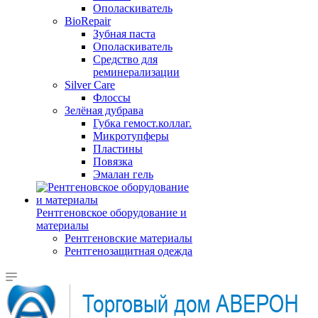
Ополаскиватель
BioRepair
Зубная паста
Ополаскиватель
Средство для
реминерализации
Silver Care
Флоссы
Зелёная дубрава
Губка гемост.коллаг.
Микротупферы
Пластины
Повязка
Эмалан гель
Рентгеновское оборудование и
материалы
Рентгеновские материалы
Рентгенозащитная одежда