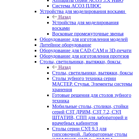
Аппараты серии АСОЗ 5.Х НЬЮ
Система АСОЗ ПЛЮС
Устройства для моделирования восками
Назад
Устройства для моделирования
восками
Восковые промежуточные звенья
Оборудование для изготовления моделей
Литейное оборудование
Оборудование для CAD-CAM и 3D-печати
Оборудование для изготовления протезов
Cтолы, светильники, вытяжки, боксы
Назад
Cтолы, светильники, вытяжки, боксы
Столы зубного техника серии
МАСТЕР. Стулья. Элементы системы
хранения
Готовые решения для столов зубного
техника
Мобильные столы, столики, стойки
серий СЗТ ДРИМ, СЗТ 7.2, СУЛ
ШТАТИВ, СПП для лабораторий и
врачебных кабинетов
Столы серии СУЛ 9.3 для
гипсовочной. Лабораторные столы