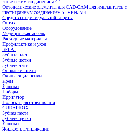
коническим соединением С1
Ортопедические элементы для CAD/CAM для имплантатов с
шестигранным соединением SEVEN, М4
Средства индивидуальной защиты
Оптика
Оборудование
Медицинская мебель
Расходные материалы
Профилактика и уход
SPLAT
Зубные пасты
Зубные щетки
Зубные нити
Ополаскиватели
Очищающие пенки
Крем
Ёршики
Наборы
Ирригатор
Полоски для отбеливания
CURAPROX
Зубная паста
Зубные щетки
Ёршики
Жидкость д/индикации