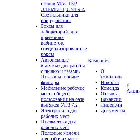
столов МАСТЕР,
ЭЛЕМЕНТ, СУЛ 9.2.
Светильники для
оборудования
Боксы для
лабораторий, для
врачебных
кабинетов,
специализированные
боксы
Автономные
Компания
вытяжки для работы
с пылью и газами.
О
Циклоны, прочие
компании
фильтры
Новости
Мобильные рабочие
Команда
Акци
места общего
Отзывы
пользования на базе
Вакансии
вытяжек УПЗ 7.2
Лицензии
Электроника для
Документы
рабочих мест
Пневматика для
рабочих мест
Полезные мелочи
для рабочих мест