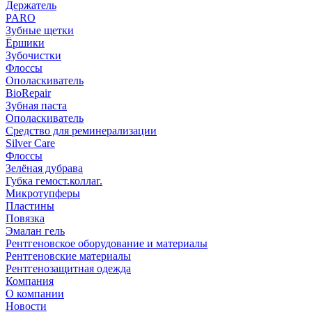
Держатель
PARO
Зубные щетки
Ёршики
Зубочистки
Флоссы
Ополаскиватель
BioRepair
Зубная паста
Ополаскиватель
Средство для реминерализации
Silver Care
Флоссы
Зелёная дубрава
Губка гемост.коллаг.
Микротупферы
Пластины
Повязка
Эмалан гель
Рентгеновское оборудование и материалы
Рентгеновские материалы
Рентгенозащитная одежда
Компания
О компании
Новости