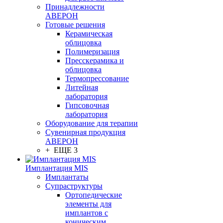
Принадлежности
АВЕРОН
Готовые решения
Керамическая
облицовка
Полимеризация
Пресскерамика и
облицовка
Термопрессование
Литейная
лаборатория
Гипсовочная
лаборатория
Оборудование для терапии
Сувенирная продукция
АВЕРОН
+ ЕЩЕ 3
Имплантация MIS
Имплантаты
Супраструктуры
Ортопедические
элементы для
имплантов с
коническим