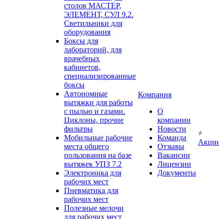
столов МАСТЕР,
ЭЛЕМЕНТ, СУЛ 9.2.
Светильники для
оборудования
Боксы для
лабораторий, для
врачебных
кабинетов,
специализированные
боксы
Автономные
Компания
вытяжки для работы
с пылью и газами.
О
Циклоны, прочие
компании
фильтры
Новости
Мобильные рабочие
Команда
Акци
места общего
Отзывы
пользования на базе
Вакансии
вытяжек УПЗ 7.2
Лицензии
Электроника для
Документы
рабочих мест
Пневматика для
рабочих мест
Полезные мелочи
для рабочих мест