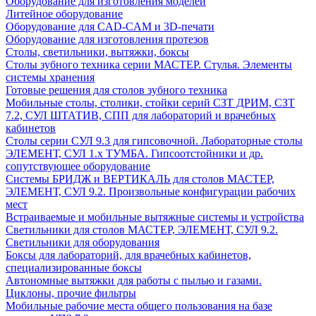
Оборудование для изготовления моделей
Литейное оборудование
Оборудование для CAD-CAM и 3D-печати
Оборудование для изготовления протезов
Cтолы, светильники, вытяжки, боксы
Столы зубного техника серии МАСТЕР. Стулья. Элементы
системы хранения
Готовые решения для столов зубного техника
Мобильные столы, столики, стойки серий СЗТ ДРИМ, СЗТ
7.2, СУЛ ШТАТИВ, СПП для лабораторий и врачебных
кабинетов
Столы серии СУЛ 9.3 для гипсовочной. Лабораторные столы
ЭЛЕМЕНТ, СУЛ 1.х ТУМБА. Гипсоотстойники и др.
сопутствующее оборудование
Системы БРИДЖ и ВЕРТИКАЛЬ для столов МАСТЕР,
ЭЛЕМЕНТ, СУЛ 9.2. Произвольные конфигурации рабочих
мест
Встраиваемые и мобильные вытяжные системы и устройства
Светильники для столов МАСТЕР, ЭЛЕМЕНТ, СУЛ 9.2.
Светильники для оборудования
Боксы для лабораторий, для врачебных кабинетов,
специализированные боксы
Автономные вытяжки для работы с пылью и газами.
Циклоны, прочие фильтры
Мобильные рабочие места общего пользования на базе