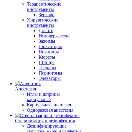
Терапевтические
инструменты
Зеркало
Хирургические
инструменты
Долото
Иглодержатели
Зажимы
Люксаторы
Ножницы
Кюреты
Шипцы
Трепаны
Периотомы
Элеваторы
Анестезия
Иглы и шприцы
карпульные
Карпульная анестезия
Одноразовая анестезия
Стерилизация и дезинфекция
Дезинфицирующие
средства, мыло и салфетки