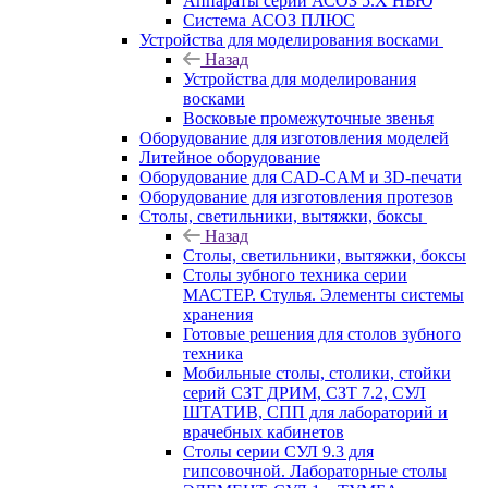
Аппараты серии АСОЗ 5.Х НЬЮ
Система АСОЗ ПЛЮС
Устройства для моделирования восками
Назад
Устройства для моделирования
восками
Восковые промежуточные звенья
Оборудование для изготовления моделей
Литейное оборудование
Оборудование для CAD-CAM и 3D-печати
Оборудование для изготовления протезов
Cтолы, светильники, вытяжки, боксы
Назад
Cтолы, светильники, вытяжки, боксы
Столы зубного техника серии
МАСТЕР. Стулья. Элементы системы
хранения
Готовые решения для столов зубного
техника
Мобильные столы, столики, стойки
серий СЗТ ДРИМ, СЗТ 7.2, СУЛ
ШТАТИВ, СПП для лабораторий и
врачебных кабинетов
Столы серии СУЛ 9.3 для
гипсовочной. Лабораторные столы