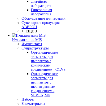
Литейная
лаборатория
Гипсовочная
лаборатория
Оборудование для терапии
Сувенирная продукция
АВЕРОН
+ ЕЩЕ 3
Имплантация MIS
Имплантаты
Супраструктуры
Ортопедические
элементы для
имплантов с
коническим
соединением - C1,V3
Ортопедические
элементы для
имплантов с
шестигранным
соединением -
SEVEN,M4
Наборы
Биоматериалы