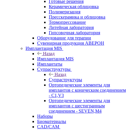
Готовые решения
Керамическая облицовка
Полимеризация
Пресскерамика и облицовка
Термопрессование
Литейная лаборатория
Гипсовочная лаборатория
Оборудование для терапии
Сувенирная продукция АВЕРОН
Имплантация MIS
Назад
Имплантация MIS
Имплантаты
Супраструктуры
Назад
Супраструктуры
Ортопедические элементы для
имплантов с коническим соединением
- C1,V3
Ортопедические элементы для
имплантов с шестигранным
соединением - SEVEN,M4
Наборы
Биоматериалы
CAD/CAM