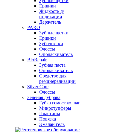
Зубные щетки
Ёршики
Жидкость д/
индикации
Держатель
PARO
Зубные щетки
Ёршики
Зубочистки
Флоссы
Ополаскиватель
BioRepair
Зубная паста
Ополаскиватель
Средство для
реминерализации
Silver Care
Флоссы
Зелёная дубрава
Губка гемост.коллаг.
Микротупферы
Пластины
Повязка
Эмалан гель