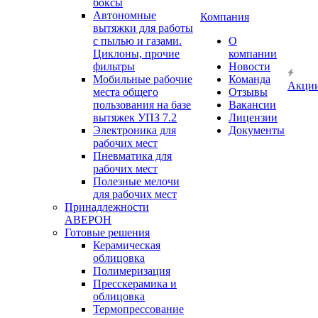
боксы
Автономные
Компания
вытяжки для работы
с пылью и газами.
О
Циклоны, прочие
компании
фильтры
Новости
Мобильные рабочие
Команда
Акци
места общего
Отзывы
пользования на базе
Вакансии
вытяжек УПЗ 7.2
Лицензии
Электроника для
Документы
рабочих мест
Пневматика для
рабочих мест
Полезные мелочи
для рабочих мест
Принадлежности
АВЕРОН
Готовые решения
Керамическая
облицовка
Полимеризация
Пресскерамика и
облицовка
Термопрессование