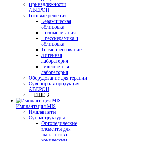
Принадлежности
АВЕРОН
Готовые решения
Керамическая
облицовка
Полимеризация
Пресскерамика и
облицовка
Термопрессование
Литейная
лаборатория
Гипсовочная
лаборатория
Оборудование для терапии
Сувенирная продукция
АВЕРОН
+ ЕЩЕ 3
Имплантация MIS
Имплантаты
Супраструктуры
Ортопедические
элементы для
имплантов с
коническим