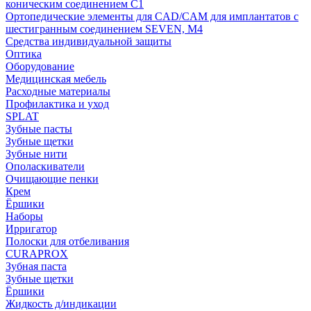
коническим соединением С1
Ортопедические элементы для CAD/CAM для имплантатов с
шестигранным соединением SEVEN, М4
Средства индивидуальной защиты
Оптика
Оборудование
Медицинская мебель
Расходные материалы
Профилактика и уход
SPLAT
Зубные пасты
Зубные щетки
Зубные нити
Ополаскиватели
Очищающие пенки
Крем
Ёршики
Наборы
Ирригатор
Полоски для отбеливания
CURAPROX
Зубная паста
Зубные щетки
Ёршики
Жидкость д/индикации