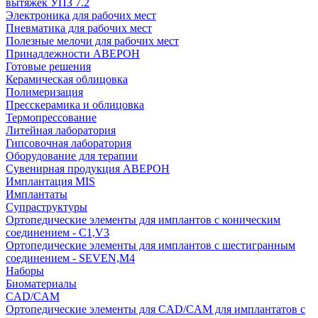
вытяжек УПЗ 7.2
Электроника для рабочих мест
Пневматика для рабочих мест
Полезные мелочи для рабочих мест
Принадлежности АВЕРОН
Готовые решения
Керамическая облицовка
Полимеризация
Пресскерамика и облицовка
Термопрессование
Литейная лаборатория
Гипсовочная лаборатория
Оборудование для терапии
Сувенирная продукция АВЕРОН
Имплантация MIS
Имплантаты
Супраструктуры
Ортопедические элементы для имплантов с коническим
соединением - C1,V3
Ортопедические элементы для имплантов с шестигранным
соединением - SEVEN,M4
Наборы
Биоматериалы
CAD/CAM
Ортопедические элементы для CAD/CAM для имплантатов с