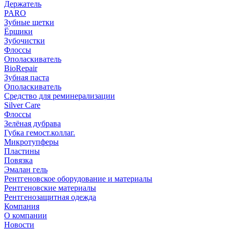
Держатель
PARO
Зубные щетки
Ёршики
Зубочистки
Флоссы
Ополаскиватель
BioRepair
Зубная паста
Ополаскиватель
Средство для реминерализации
Silver Care
Флоссы
Зелёная дубрава
Губка гемост.коллаг.
Микротупферы
Пластины
Повязка
Эмалан гель
Рентгеновское оборудование и материалы
Рентгеновские материалы
Рентгенозащитная одежда
Компания
О компании
Новости