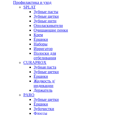
Профилактика и уход
SPLAT
Зубные пасты
Зубные щетки
Зубные нити
Ополаскиватели
Очищающие пенки
Крем
Ёршики
Наборы
Ирригатор
Полоски для
отбеливания
CURAPROX
Зубная паста
Зубные щетки
Ёршики
Жидкость д/
индикации
Держатель
PARO
Зубные щетки
Ёршики
Зубочистки
Флоссы