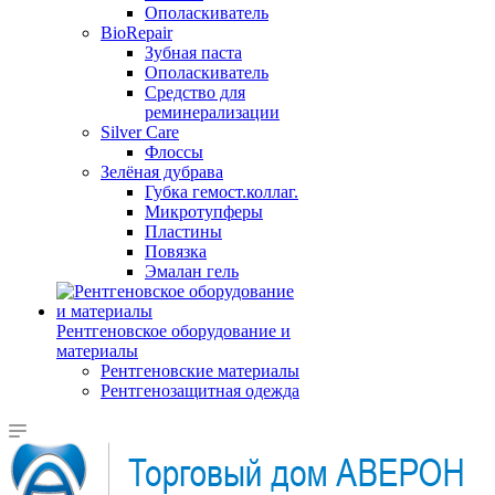
Ополаскиватель
BioRepair
Зубная паста
Ополаскиватель
Средство для
реминерализации
Silver Care
Флоссы
Зелёная дубрава
Губка гемост.коллаг.
Микротупферы
Пластины
Повязка
Эмалан гель
Рентгеновское оборудование и
материалы
Рентгеновские материалы
Рентгенозащитная одежда