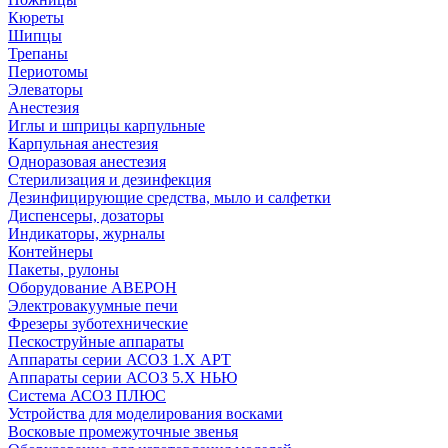
Кюреты
Шипцы
Трепаны
Периотомы
Элеваторы
Анестезия
Иглы и шприцы карпульные
Карпульная анестезия
Одноразовая анестезия
Стерилизация и дезинфекция
Дезинфицирующие средства, мыло и салфетки
Диспенсеры, дозаторы
Индикаторы, журналы
Контейнеры
Пакеты, рулоны
Оборудование АВЕРОН
Электровакуумные печи
Фрезеры зуботехнические
Пескоструйные аппараты
Аппараты серии АСОЗ 1.Х АРТ
Аппараты серии АСОЗ 5.Х НЬЮ
Система АСОЗ ПЛЮС
Устройства для моделирования восками
Восковые промежуточные звенья