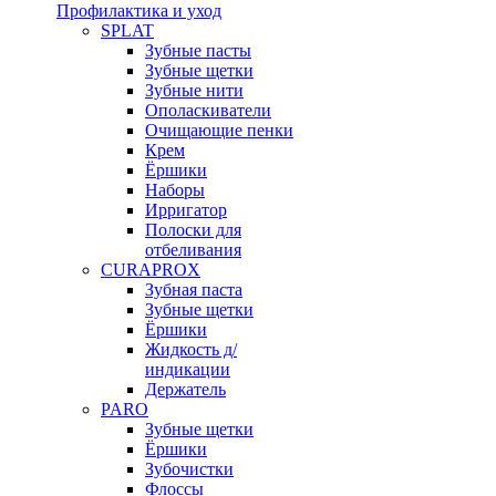
Профилактика и уход
SPLAT
Зубные пасты
Зубные щетки
Зубные нити
Ополаскиватели
Очищающие пенки
Крем
Ёршики
Наборы
Ирригатор
Полоски для
отбеливания
CURAPROX
Зубная паста
Зубные щетки
Ёршики
Жидкость д/
индикации
Держатель
PARO
Зубные щетки
Ёршики
Зубочистки
Флоссы