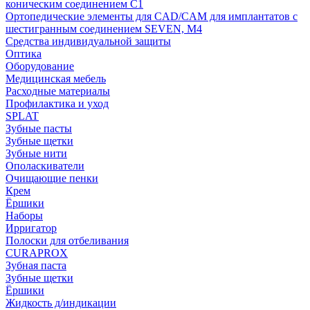
коническим соединением С1
Ортопедические элементы для CAD/CAM для имплантатов с
шестигранным соединением SEVEN, М4
Средства индивидуальной защиты
Оптика
Оборудование
Медицинская мебель
Расходные материалы
Профилактика и уход
SPLAT
Зубные пасты
Зубные щетки
Зубные нити
Ополаскиватели
Очищающие пенки
Крем
Ёршики
Наборы
Ирригатор
Полоски для отбеливания
CURAPROX
Зубная паста
Зубные щетки
Ёршики
Жидкость д/индикации