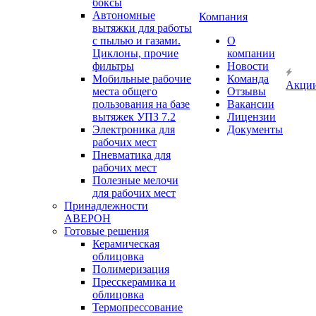
боксы
Автономные
Компания
вытяжки для работы
с пылью и газами.
О
Циклоны, прочие
компании
фильтры
Новости
Мобильные рабочие
Команда
Акци
места общего
Отзывы
пользования на базе
Вакансии
вытяжек УПЗ 7.2
Лицензии
Электроника для
Документы
рабочих мест
Пневматика для
рабочих мест
Полезные мелочи
для рабочих мест
Принадлежности
АВЕРОН
Готовые решения
Керамическая
облицовка
Полимеризация
Пресскерамика и
облицовка
Термопрессование