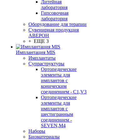
Литейная
лаборатория
Гипсовочная
лаборатория
Оборудование для терапии
Сувенирная продукция
АВЕРОН
+ ЕЩЕ 3
Имплантация MIS
Имплантаты
Супраструктуры
Ортопедические
элементы для
имплантов с
коническим
соединением - C1,V3
Ортопедические
элементы для
имплантов с
шестигранным
соединением -
SEVEN,M4
Наборы
Биоматериалы