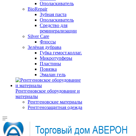
Ополаскиватель
BioRepair
Зубная паста
Ополаскиватель
Средство для
реминерализации
Silver Care
Флоссы
Зелёная дубрава
Губка гемост.коллаг.
Микротупферы
Пластины
Повязка
Эмалан гель
Рентгеновское оборудование и
материалы
Рентгеновские материалы
Рентгенозащитная одежда