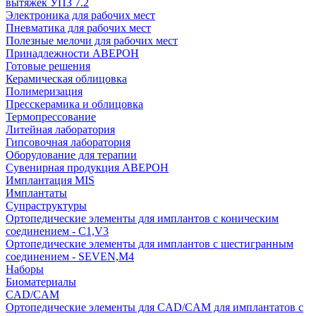
вытяжек УПЗ 7.2
Электроника для рабочих мест
Пневматика для рабочих мест
Полезные мелочи для рабочих мест
Принадлежности АВЕРОН
Готовые решения
Керамическая облицовка
Полимеризация
Пресскерамика и облицовка
Термопрессование
Литейная лаборатория
Гипсовочная лаборатория
Оборудование для терапии
Сувенирная продукция АВЕРОН
Имплантация MIS
Имплантаты
Супраструктуры
Ортопедические элементы для имплантов с коническим
соединением - C1,V3
Ортопедические элементы для имплантов с шестигранным
соединением - SEVEN,M4
Наборы
Биоматериалы
CAD/CAM
Ортопедические элементы для CAD/CAM для имплантатов с