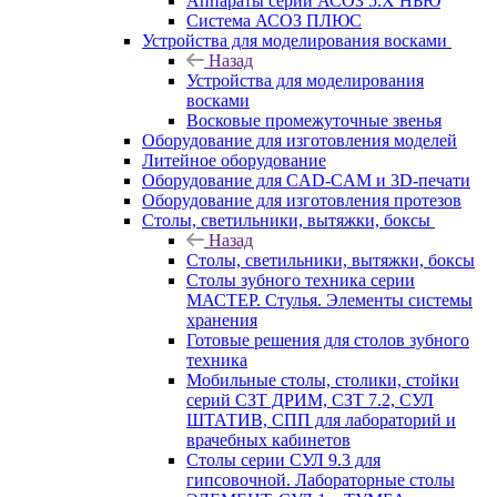
Аппараты серии АСОЗ 5.Х НЬЮ
Система АСОЗ ПЛЮС
Устройства для моделирования восками
Назад
Устройства для моделирования
восками
Восковые промежуточные звенья
Оборудование для изготовления моделей
Литейное оборудование
Оборудование для CAD-CAM и 3D-печати
Оборудование для изготовления протезов
Cтолы, светильники, вытяжки, боксы
Назад
Cтолы, светильники, вытяжки, боксы
Столы зубного техника серии
МАСТЕР. Стулья. Элементы системы
хранения
Готовые решения для столов зубного
техника
Мобильные столы, столики, стойки
серий СЗТ ДРИМ, СЗТ 7.2, СУЛ
ШТАТИВ, СПП для лабораторий и
врачебных кабинетов
Столы серии СУЛ 9.3 для
гипсовочной. Лабораторные столы