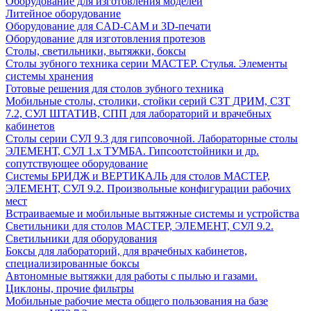
Оборудование для изготовления моделей
Литейное оборудование
Оборудование для CAD-CAM и 3D-печати
Оборудование для изготовления протезов
Cтолы, светильники, вытяжки, боксы
Столы зубного техника серии МАСТЕР. Стулья. Элементы
системы хранения
Готовые решения для столов зубного техника
Мобильные столы, столики, стойки серий СЗТ ДРИМ, СЗТ
7.2, СУЛ ШТАТИВ, СПП для лабораторий и врачебных
кабинетов
Столы серии СУЛ 9.3 для гипсовочной. Лабораторные столы
ЭЛЕМЕНТ, СУЛ 1.х ТУМБА. Гипсоотстойники и др.
сопутствующее оборудование
Системы БРИДЖ и ВЕРТИКАЛЬ для столов МАСТЕР,
ЭЛЕМЕНТ, СУЛ 9.2. Произвольные конфигурации рабочих
мест
Встраиваемые и мобильные вытяжные системы и устройства
Светильники для столов МАСТЕР, ЭЛЕМЕНТ, СУЛ 9.2.
Светильники для оборудования
Боксы для лабораторий, для врачебных кабинетов,
специализированные боксы
Автономные вытяжки для работы с пылью и газами.
Циклоны, прочие фильтры
Мобильные рабочие места общего пользования на базе