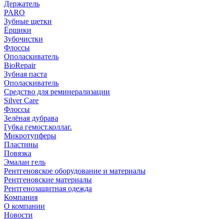
Держатель
PARO
Зубные щетки
Ёршики
Зубочистки
Флоссы
Ополаскиватель
BioRepair
Зубная паста
Ополаскиватель
Средство для реминерализации
Silver Care
Флоссы
Зелёная дубрава
Губка гемост.коллаг.
Микротупферы
Пластины
Повязка
Эмалан гель
Рентгеновское оборудование и материалы
Рентгеновские материалы
Рентгенозащитная одежда
Компания
О компании
Новости