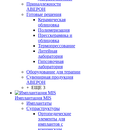
Принадлежности
АВЕРОН
Готовые решения
Керамическая
облицовка
Полимеризация
Пресскерамика и
облицовка
Термопрессование
Литейная
лаборатория
Гипсовочная
лаборатория
Оборудование для терапии
Сувенирная продукция
АВЕРОН
+ ЕЩЕ 3
Имплантация MIS
Имплантаты
Супраструктуры
Ортопедические
элементы для
имплантов с
коническим