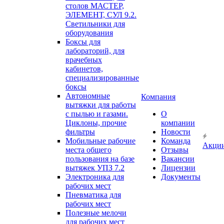
столов МАСТЕР,
ЭЛЕМЕНТ, СУЛ 9.2.
Светильники для
оборудования
Боксы для
лабораторий, для
врачебных
кабинетов,
специализированные
боксы
Автономные
Компания
вытяжки для работы
с пылью и газами.
О
Циклоны, прочие
компании
фильтры
Новости
Мобильные рабочие
Команда
Акци
места общего
Отзывы
пользования на базе
Вакансии
вытяжек УПЗ 7.2
Лицензии
Электроника для
Документы
рабочих мест
Пневматика для
рабочих мест
Полезные мелочи
для рабочих мест