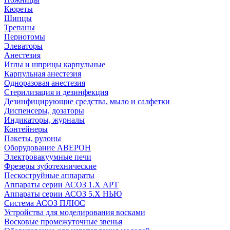
Кюреты
Шипцы
Трепаны
Периотомы
Элеваторы
Анестезия
Иглы и шприцы карпульные
Карпульная анестезия
Одноразовая анестезия
Стерилизация и дезинфекция
Дезинфицирующие средства, мыло и салфетки
Диспенсеры, дозаторы
Индикаторы, журналы
Контейнеры
Пакеты, рулоны
Оборудование АВЕРОН
Электровакуумные печи
Фрезеры зуботехнические
Пескоструйные аппараты
Аппараты серии АСОЗ 1.Х АРТ
Аппараты серии АСОЗ 5.Х НЬЮ
Система АСОЗ ПЛЮС
Устройства для моделирования восками
Восковые промежуточные звенья