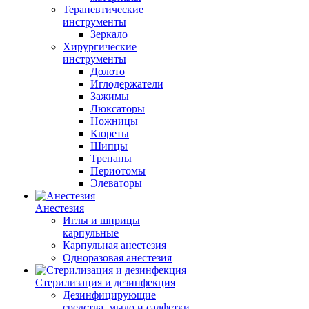
Терапевтические
инструменты
Зеркало
Хирургические
инструменты
Долото
Иглодержатели
Зажимы
Люксаторы
Ножницы
Кюреты
Шипцы
Трепаны
Периотомы
Элеваторы
Анестезия
Иглы и шприцы
карпульные
Карпульная анестезия
Одноразовая анестезия
Стерилизация и дезинфекция
Дезинфицирующие
средства, мыло и салфетки