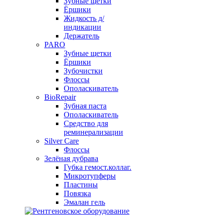
Зубные щетки
Ёршики
Жидкость д/
индикации
Держатель
PARO
Зубные щетки
Ёршики
Зубочистки
Флоссы
Ополаскиватель
BioRepair
Зубная паста
Ополаскиватель
Средство для
реминерализации
Silver Care
Флоссы
Зелёная дубрава
Губка гемост.коллаг.
Микротупферы
Пластины
Повязка
Эмалан гель