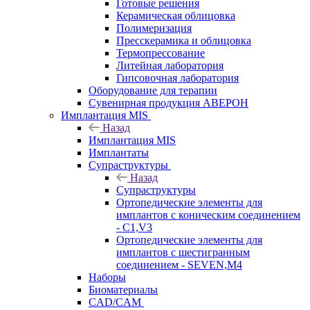
Готовые решения
Керамическая облицовка
Полимеризация
Пресскерамика и облицовка
Термопрессование
Литейная лаборатория
Гипсовочная лаборатория
Оборудование для терапии
Сувенирная продукция АВЕРОН
Имплантация MIS
Назад
Имплантация MIS
Имплантаты
Супраструктуры
Назад
Супраструктуры
Ортопедические элементы для
имплантов с коническим соединением
- C1,V3
Ортопедические элементы для
имплантов с шестигранным
соединением - SEVEN,M4
Наборы
Биоматериалы
CAD/CAM