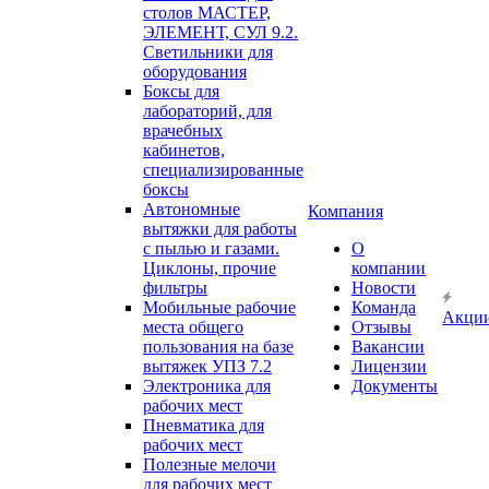
столов МАСТЕР,
ЭЛЕМЕНТ, СУЛ 9.2.
Светильники для
оборудования
Боксы для
лабораторий, для
врачебных
кабинетов,
специализированные
боксы
Автономные
Компания
вытяжки для работы
с пылью и газами.
О
Циклоны, прочие
компании
фильтры
Новости
Мобильные рабочие
Команда
Акци
места общего
Отзывы
пользования на базе
Вакансии
вытяжек УПЗ 7.2
Лицензии
Электроника для
Документы
рабочих мест
Пневматика для
рабочих мест
Полезные мелочи
для рабочих мест