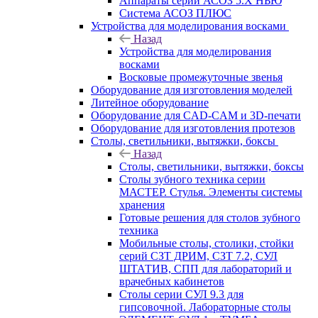
Аппараты серии АСОЗ 5.Х НЬЮ
Система АСОЗ ПЛЮС
Устройства для моделирования восками
Назад
Устройства для моделирования
восками
Восковые промежуточные звенья
Оборудование для изготовления моделей
Литейное оборудование
Оборудование для CAD-CAM и 3D-печати
Оборудование для изготовления протезов
Cтолы, светильники, вытяжки, боксы
Назад
Cтолы, светильники, вытяжки, боксы
Столы зубного техника серии
МАСТЕР. Стулья. Элементы системы
хранения
Готовые решения для столов зубного
техника
Мобильные столы, столики, стойки
серий СЗТ ДРИМ, СЗТ 7.2, СУЛ
ШТАТИВ, СПП для лабораторий и
врачебных кабинетов
Столы серии СУЛ 9.3 для
гипсовочной. Лабораторные столы