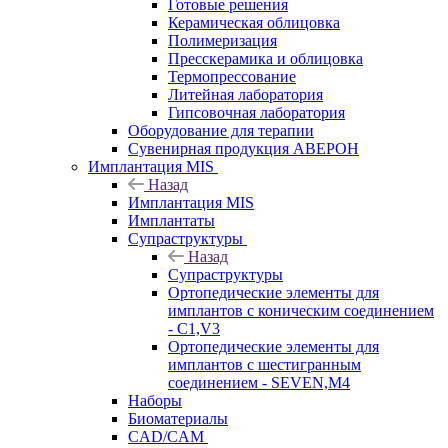
Готовые решения
Керамическая облицовка
Полимеризация
Пресскерамика и облицовка
Термопрессование
Литейная лаборатория
Гипсовочная лаборатория
Оборудование для терапии
Сувенирная продукция АВЕРОН
Имплантация MIS
Назад
Имплантация MIS
Имплантаты
Супраструктуры
Назад
Супраструктуры
Ортопедические элементы для
имплантов с коническим соединением
- C1,V3
Ортопедические элементы для
имплантов с шестигранным
соединением - SEVEN,M4
Наборы
Биоматериалы
CAD/CAM