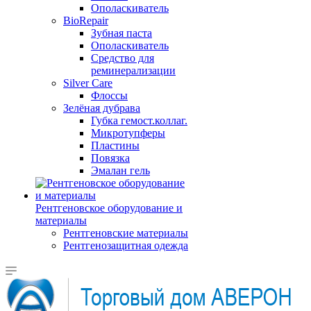
Ополаскиватель
BioRepair
Зубная паста
Ополаскиватель
Средство для
реминерализации
Silver Care
Флоссы
Зелёная дубрава
Губка гемост.коллаг.
Микротупферы
Пластины
Повязка
Эмалан гель
Рентгеновское оборудование и
материалы
Рентгеновские материалы
Рентгенозащитная одежда