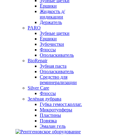
Зубные щетки
Ёршики
Жидкость д/
индикации
Держатель
PARO
Зубные щетки
Ёршики
Зубочистки
Флоссы
Ополаскиватель
BioRepair
Зубная паста
Ополаскиватель
Средство для
реминерализации
Silver Care
Флоссы
Зелёная дубрава
Губка гемост.коллаг.
Микротупферы
Пластины
Повязка
Эмалан гель