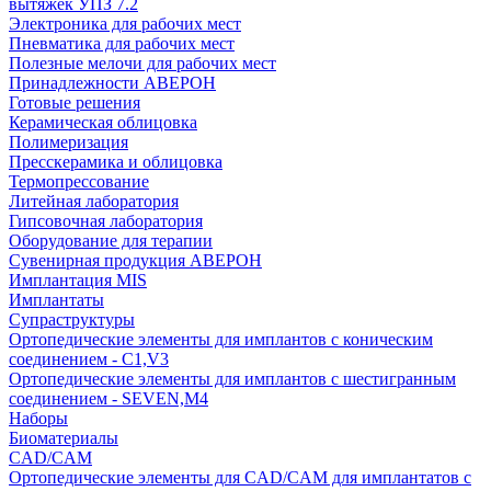
вытяжек УПЗ 7.2
Электроника для рабочих мест
Пневматика для рабочих мест
Полезные мелочи для рабочих мест
Принадлежности АВЕРОН
Готовые решения
Керамическая облицовка
Полимеризация
Пресскерамика и облицовка
Термопрессование
Литейная лаборатория
Гипсовочная лаборатория
Оборудование для терапии
Сувенирная продукция АВЕРОН
Имплантация MIS
Имплантаты
Супраструктуры
Ортопедические элементы для имплантов с коническим
соединением - C1,V3
Ортопедические элементы для имплантов с шестигранным
соединением - SEVEN,M4
Наборы
Биоматериалы
CAD/CAM
Ортопедические элементы для CAD/CAM для имплантатов с