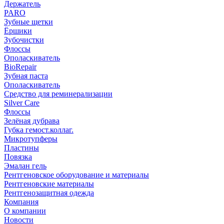
Держатель
PARO
Зубные щетки
Ёршики
Зубочистки
Флоссы
Ополаскиватель
BioRepair
Зубная паста
Ополаскиватель
Средство для реминерализации
Silver Care
Флоссы
Зелёная дубрава
Губка гемост.коллаг.
Микротупферы
Пластины
Повязка
Эмалан гель
Рентгеновское оборудование и материалы
Рентгеновские материалы
Рентгенозащитная одежда
Компания
О компании
Новости