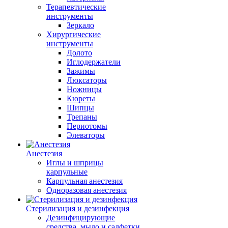
Терапевтические
инструменты
Зеркало
Хирургические
инструменты
Долото
Иглодержатели
Зажимы
Люксаторы
Ножницы
Кюреты
Шипцы
Трепаны
Периотомы
Элеваторы
Анестезия
Иглы и шприцы
карпульные
Карпульная анестезия
Одноразовая анестезия
Стерилизация и дезинфекция
Дезинфицирующие
средства, мыло и салфетки