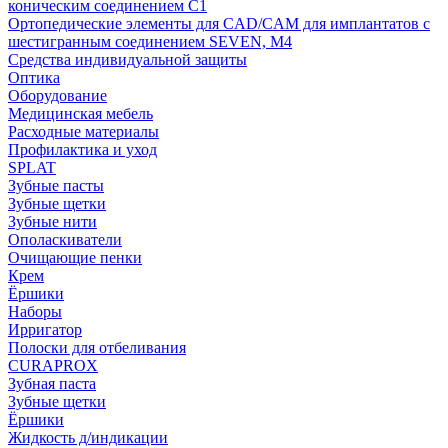
коническим соединением С1
Ортопедические элементы для CAD/CAM для имплантатов с
шестигранным соединением SEVEN, М4
Средства индивидуальной защиты
Оптика
Оборудование
Медицинская мебель
Расходные материалы
Профилактика и уход
SPLAT
Зубные пасты
Зубные щетки
Зубные нити
Ополаскиватели
Очищающие пенки
Крем
Ёршики
Наборы
Ирригатор
Полоски для отбеливания
CURAPROX
Зубная паста
Зубные щетки
Ёршики
Жидкость д/индикации