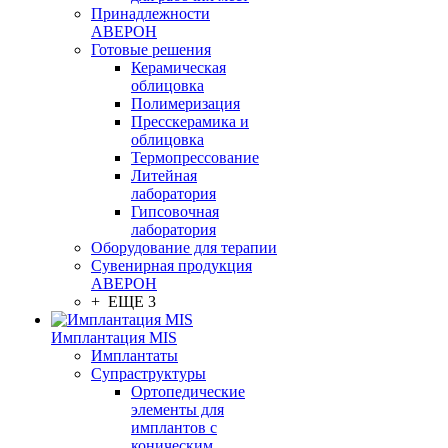
Принадлежности
АВЕРОН
Готовые решения
Керамическая
облицовка
Полимеризация
Пресскерамика и
облицовка
Термопрессование
Литейная
лаборатория
Гипсовочная
лаборатория
Оборудование для терапии
Сувенирная продукция
АВЕРОН
+ ЕЩЕ 3
Имплантация MIS
Имплантаты
Супраструктуры
Ортопедические
элементы для
имплантов с
коническим