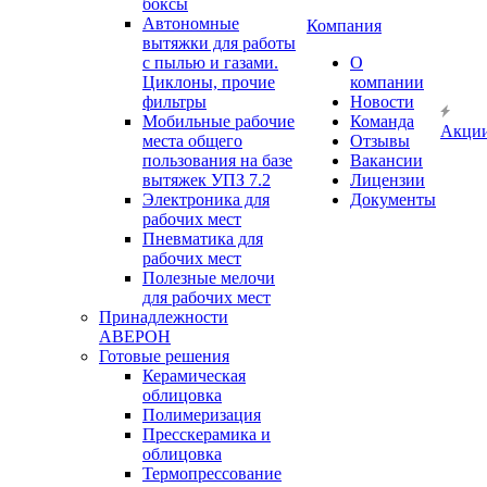
боксы
Автономные
Компания
вытяжки для работы
с пылью и газами.
О
Циклоны, прочие
компании
фильтры
Новости
Мобильные рабочие
Команда
Акци
места общего
Отзывы
пользования на базе
Вакансии
вытяжек УПЗ 7.2
Лицензии
Электроника для
Документы
рабочих мест
Пневматика для
рабочих мест
Полезные мелочи
для рабочих мест
Принадлежности
АВЕРОН
Готовые решения
Керамическая
облицовка
Полимеризация
Пресскерамика и
облицовка
Термопрессование