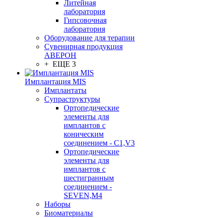
Литейная
лаборатория
Гипсовочная
лаборатория
Оборудование для терапии
Сувенирная продукция
АВЕРОН
+ ЕЩЕ 3
Имплантация MIS
Имплантаты
Супраструктуры
Ортопедические
элементы для
имплантов с
коническим
соединением - C1,V3
Ортопедические
элементы для
имплантов с
шестигранным
соединением -
SEVEN,M4
Наборы
Биоматериалы