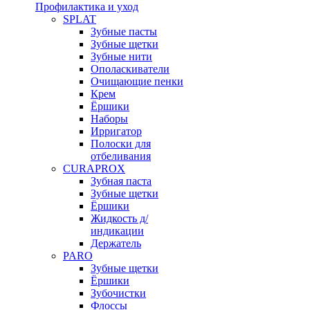
Профилактика и уход
SPLAT
Зубные пасты
Зубные щетки
Зубные нити
Ополаскиватели
Очищающие пенки
Крем
Ёршики
Наборы
Ирригатор
Полоски для
отбеливания
CURAPROX
Зубная паста
Зубные щетки
Ёршики
Жидкость д/
индикации
Держатель
PARO
Зубные щетки
Ёршики
Зубочистки
Флоссы