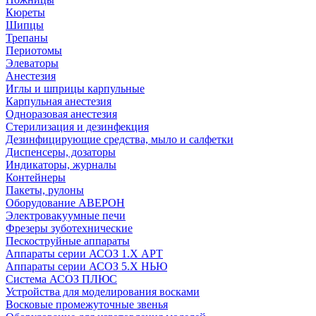
Кюреты
Шипцы
Трепаны
Периотомы
Элеваторы
Анестезия
Иглы и шприцы карпульные
Карпульная анестезия
Одноразовая анестезия
Стерилизация и дезинфекция
Дезинфицирующие средства, мыло и салфетки
Диспенсеры, дозаторы
Индикаторы, журналы
Контейнеры
Пакеты, рулоны
Оборудование АВЕРОН
Электровакуумные печи
Фрезеры зуботехнические
Пескоструйные аппараты
Аппараты серии АСОЗ 1.Х АРТ
Аппараты серии АСОЗ 5.Х НЬЮ
Система АСОЗ ПЛЮС
Устройства для моделирования восками
Восковые промежуточные звенья