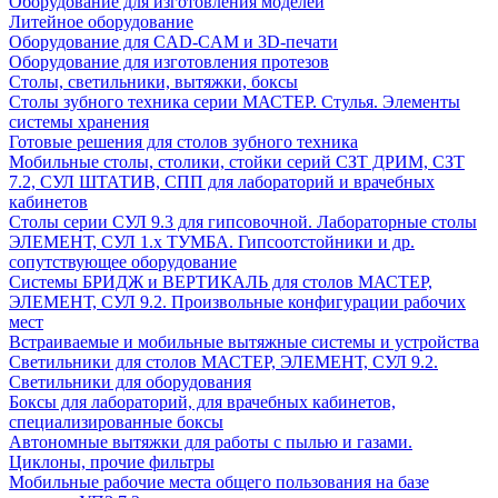
Оборудование для изготовления моделей
Литейное оборудование
Оборудование для CAD-CAM и 3D-печати
Оборудование для изготовления протезов
Cтолы, светильники, вытяжки, боксы
Столы зубного техника серии МАСТЕР. Стулья. Элементы
системы хранения
Готовые решения для столов зубного техника
Мобильные столы, столики, стойки серий СЗТ ДРИМ, СЗТ
7.2, СУЛ ШТАТИВ, СПП для лабораторий и врачебных
кабинетов
Столы серии СУЛ 9.3 для гипсовочной. Лабораторные столы
ЭЛЕМЕНТ, СУЛ 1.х ТУМБА. Гипсоотстойники и др.
сопутствующее оборудование
Системы БРИДЖ и ВЕРТИКАЛЬ для столов МАСТЕР,
ЭЛЕМЕНТ, СУЛ 9.2. Произвольные конфигурации рабочих
мест
Встраиваемые и мобильные вытяжные системы и устройства
Светильники для столов МАСТЕР, ЭЛЕМЕНТ, СУЛ 9.2.
Светильники для оборудования
Боксы для лабораторий, для врачебных кабинетов,
специализированные боксы
Автономные вытяжки для работы с пылью и газами.
Циклоны, прочие фильтры
Мобильные рабочие места общего пользования на базе