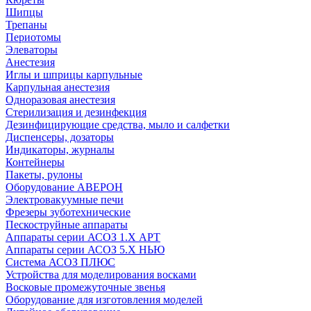
Шипцы
Трепаны
Периотомы
Элеваторы
Анестезия
Иглы и шприцы карпульные
Карпульная анестезия
Одноразовая анестезия
Стерилизация и дезинфекция
Дезинфицирующие средства, мыло и салфетки
Диспенсеры, дозаторы
Индикаторы, журналы
Контейнеры
Пакеты, рулоны
Оборудование АВЕРОН
Электровакуумные печи
Фрезеры зуботехнические
Пескоструйные аппараты
Аппараты серии АСОЗ 1.Х АРТ
Аппараты серии АСОЗ 5.Х НЬЮ
Система АСОЗ ПЛЮС
Устройства для моделирования восками
Восковые промежуточные звенья
Оборудование для изготовления моделей