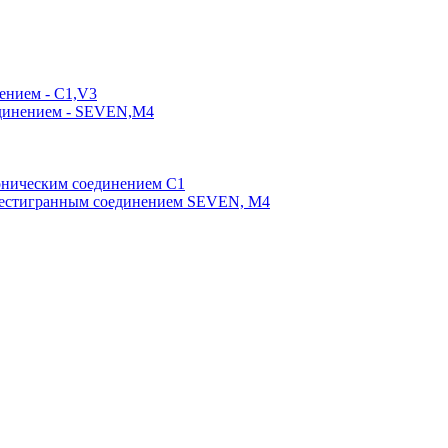
ением - C1,V3
единением - SEVEN,M4
оническим соединением С1
шестигранным соединением SEVEN, М4