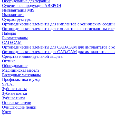
Оборудование для терапии
Сувенирная продукция АВЕРОН
Имплантация MIS
Имплантаты
Супраструктуры
Ортопедические элементы для имплантов с коническим соедин
Ортопедические элементы для имплантов с шестигранным со
Наборы
Биоматериалы
CAD/CAM
Ортопедические элементы для CAD/CAM для имплантатов с к
Ортопедические элементы для CAD/CAM для имплантатов с 
Средства индивидуальной защиты
Оптика
Оборудование
Медицинская мебель
Расходные материалы
Профилактика и уход
SPLAT
Зубные пасты
Зубные щетки
Зубные нити
Ополаскиватели
Очищающие пенки
Крем