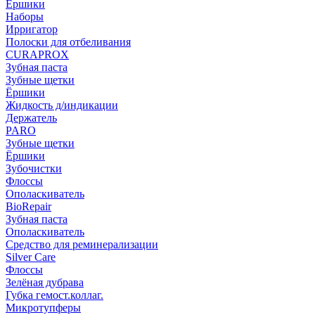
Ёршики
Наборы
Ирригатор
Полоски для отбеливания
CURAPROX
Зубная паста
Зубные щетки
Ёршики
Жидкость д/индикации
Держатель
PARO
Зубные щетки
Ёршики
Зубочистки
Флоссы
Ополаскиватель
BioRepair
Зубная паста
Ополаскиватель
Средство для реминерализации
Silver Care
Флоссы
Зелёная дубрава
Губка гемост.коллаг.
Микротупферы