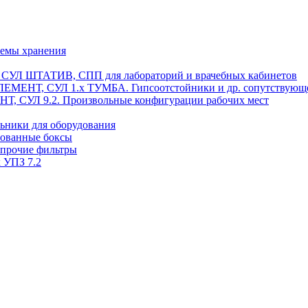
темы хранения
, СУЛ ШТАТИВ, СПП для лабораторий и врачебных кабинетов
ЭЛЕМЕНТ, СУЛ 1.х ТУМБА. Гипсоотстойники и др. сопутствующ
 СУЛ 9.2. Произвольные конфигурации рабочих мест
ьники для оборудования
рованные боксы
 прочие фильтры
 УПЗ 7.2