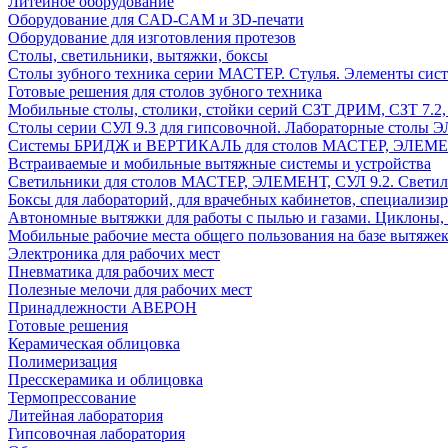
Литейное оборудование
Оборудование для CAD-CAM и 3D-печати
Оборудование для изготовления протезов
Cтолы, светильники, вытяжки, боксы
Столы зубного техника серии МАСТЕР. Стулья. Элементы сис
Готовые решения для столов зубного техника
Мобильные столы, столики, стойки серий СЗТ ДРИМ, СЗТ 7.2
Столы серии СУЛ 9.3 для гипсовочной. Лабораторные столы 
Системы БРИДЖ и ВЕРТИКАЛЬ для столов МАСТЕР, ЭЛЕМЕНТ,
Встраиваемые и мобильные вытяжные системы и устройства
Светильники для столов МАСТЕР, ЭЛЕМЕНТ, СУЛ 9.2. Светил
Боксы для лабораторий, для врачебных кабинетов, специализи
Автономные вытяжки для работы с пылью и газами. Циклоны,
Мобильные рабочие места общего пользования на базе вытяжек
Электроника для рабочих мест
Пневматика для рабочих мест
Полезные мелочи для рабочих мест
Принадлежности АВЕРОН
Готовые решения
Керамическая облицовка
Полимеризация
Пресскерамика и облицовка
Термопрессование
Литейная лаборатория
Гипсовочная лаборатория