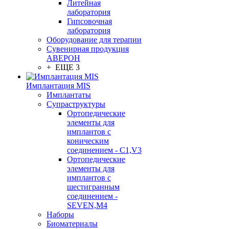
Литейная
лаборатория
Гипсовочная
лаборатория
Оборудование для терапии
Сувенирная продукция
АВЕРОН
+ ЕЩЕ 3
Имплантация MIS
Имплантаты
Супраструктуры
Ортопедические
элементы для
имплантов с
коническим
соединением - C1,V3
Ортопедические
элементы для
имплантов с
шестигранным
соединением -
SEVEN,M4
Наборы
Биоматериалы