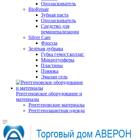
Ополаскиватель
BioRepair
Зубная паста
Ополаскиватель
Средство для
реминерализации
Silver Care
Флоссы
Зелёная дубрава
Губка гемост.коллаг.
Микротупферы
Пластины
Повязка
Эмалан гель
Рентгеновское оборудование и
материалы
Рентгеновские материалы
Рентгенозащитная одежда