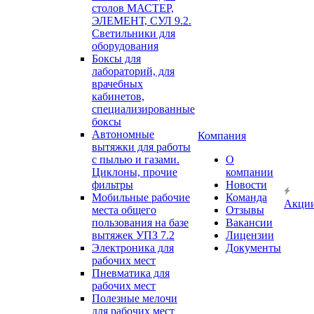
столов МАСТЕР,
ЭЛЕМЕНТ, СУЛ 9.2.
Светильники для
оборудования
Боксы для
лабораторий, для
врачебных
кабинетов,
специализированные
боксы
Автономные
Компания
вытяжки для работы
с пылью и газами.
О
Циклоны, прочие
компании
фильтры
Новости
Мобильные рабочие
Команда
Акци
места общего
Отзывы
пользования на базе
Вакансии
вытяжек УПЗ 7.2
Лицензии
Электроника для
Документы
рабочих мест
Пневматика для
рабочих мест
Полезные мелочи
для рабочих мест