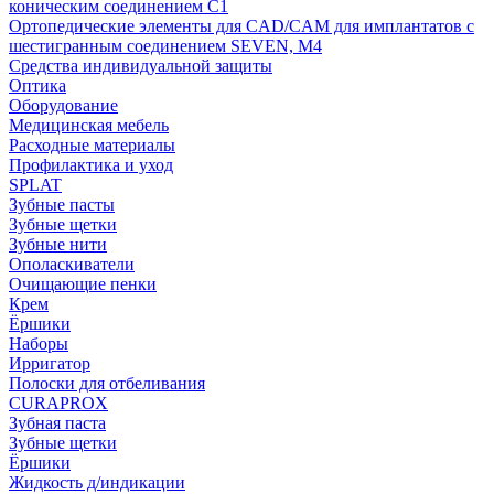
коническим соединением С1
Ортопедические элементы для CAD/CAM для имплантатов с
шестигранным соединением SEVEN, М4
Средства индивидуальной защиты
Оптика
Оборудование
Медицинская мебель
Расходные материалы
Профилактика и уход
SPLAT
Зубные пасты
Зубные щетки
Зубные нити
Ополаскиватели
Очищающие пенки
Крем
Ёршики
Наборы
Ирригатор
Полоски для отбеливания
CURAPROX
Зубная паста
Зубные щетки
Ёршики
Жидкость д/индикации