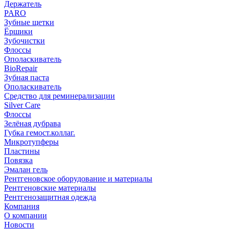
Держатель
PARO
Зубные щетки
Ёршики
Зубочистки
Флоссы
Ополаскиватель
BioRepair
Зубная паста
Ополаскиватель
Средство для реминерализации
Silver Care
Флоссы
Зелёная дубрава
Губка гемост.коллаг.
Микротупферы
Пластины
Повязка
Эмалан гель
Рентгеновское оборудование и материалы
Рентгеновские материалы
Рентгенозащитная одежда
Компания
О компании
Новости