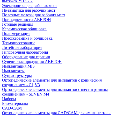
вытяжек УПЗ 7.2
Электроника для рабочих мест
Пневматика для рабочих мест
Полезные мелочи для рабочих мест
Принадлежности АВЕРОН
Готовые решения
Керамическая облицовка
Полимеризация
Пресскерамика и облицовка
Термопрессование
Литейная лаборатория
Гипсовочная лаборатория
Оборудование для терапии
Сувенирная продукция АВЕРОН
Имплантация MIS
Имплантаты
Супраструктуры
Ортопедические элементы для имплантов с коническим
соединением - C1,V3
Ортопедические элементы для имплантов с шестигранным
соединением - SEVEN,M4
Наборы
Биоматериалы
CAD/CAM
Ортопедические элементы для CAD/CAM для имплантатов с