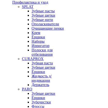
Профилактика и уход
SPLAT
Зубные пасты
Зубные щетки
Зубные нити
Ополаскиватели
Очищающие пенки
Крем
Ёршики
Наборы
Ирригатор
Полоски для
отбеливания
CURAPROX
Зубная паста
Зубные щетки
Ёршики
Жидкость д/
индикации
Держатель
PARO
Зубные щетки
Ёршики
Зубочистки
Флоссы