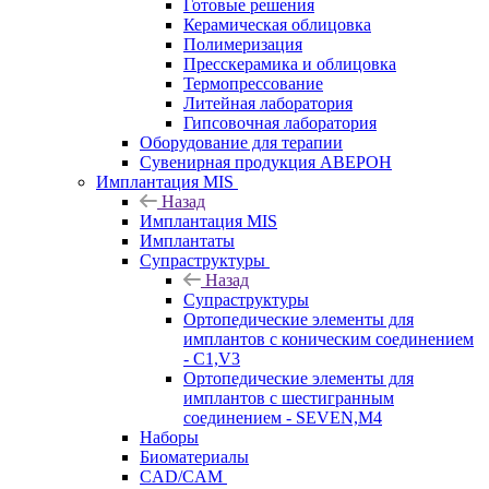
Готовые решения
Керамическая облицовка
Полимеризация
Пресскерамика и облицовка
Термопрессование
Литейная лаборатория
Гипсовочная лаборатория
Оборудование для терапии
Сувенирная продукция АВЕРОН
Имплантация MIS
Назад
Имплантация MIS
Имплантаты
Супраструктуры
Назад
Супраструктуры
Ортопедические элементы для
имплантов с коническим соединением
- C1,V3
Ортопедические элементы для
имплантов с шестигранным
соединением - SEVEN,M4
Наборы
Биоматериалы
CAD/CAM