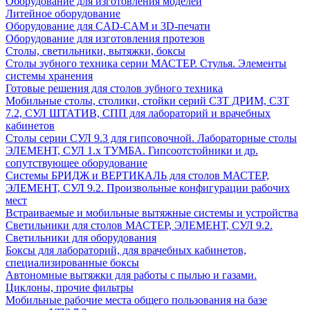
Оборудование для изготовления моделей
Литейное оборудование
Оборудование для CAD-CAM и 3D-печати
Оборудование для изготовления протезов
Cтолы, светильники, вытяжки, боксы
Столы зубного техника серии МАСТЕР. Стулья. Элементы
системы хранения
Готовые решения для столов зубного техника
Мобильные столы, столики, стойки серий СЗТ ДРИМ, СЗТ
7.2, СУЛ ШТАТИВ, СПП для лабораторий и врачебных
кабинетов
Столы серии СУЛ 9.3 для гипсовочной. Лабораторные столы
ЭЛЕМЕНТ, СУЛ 1.х ТУМБА. Гипсоотстойники и др.
сопутствующее оборудование
Системы БРИДЖ и ВЕРТИКАЛЬ для столов МАСТЕР,
ЭЛЕМЕНТ, СУЛ 9.2. Произвольные конфигурации рабочих
мест
Встраиваемые и мобильные вытяжные системы и устройства
Светильники для столов МАСТЕР, ЭЛЕМЕНТ, СУЛ 9.2.
Светильники для оборудования
Боксы для лабораторий, для врачебных кабинетов,
специализированные боксы
Автономные вытяжки для работы с пылью и газами.
Циклоны, прочие фильтры
Мобильные рабочие места общего пользования на базе