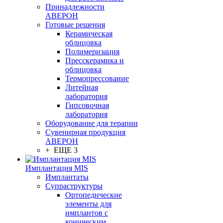
Принадлежности
АВЕРОН
Готовые решения
Керамическая
облицовка
Полимеризация
Пресскерамика и
облицовка
Термопрессование
Литейная
лаборатория
Гипсовочная
лаборатория
Оборудование для терапии
Сувенирная продукция
АВЕРОН
+ ЕЩЕ 3
Имплантация MIS
Имплантаты
Супраструктуры
Ортопедические
элементы для
имплантов с
коническим