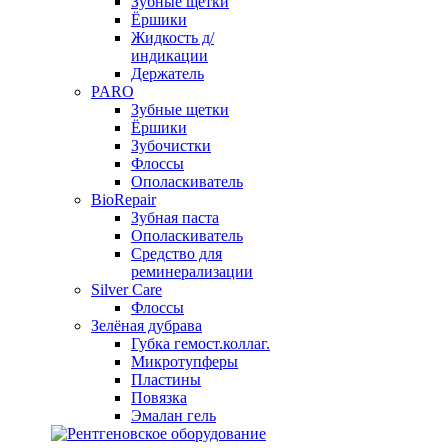
Зубные щетки
Ёршики
Жидкость д/
индикации
Держатель
PARO
Зубные щетки
Ёршики
Зубочистки
Флоссы
Ополаскиватель
BioRepair
Зубная паста
Ополаскиватель
Средство для
реминерализации
Silver Care
Флоссы
Зелёная дубрава
Губка гемост.коллаг.
Микротупферы
Пластины
Повязка
Эмалан гель