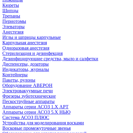
Кюреты
Шипцы
Трепаны
Периотомы
Элеваторы
Анестезия
Иглы и шприцы карпульные
Карпульная анестезия
Одноразовая анестезия
Стерилизация и дезинфекция
Дезинфицирующие средства, мыло и салфетки
Диспенсеры, дозаторы
Индикаторы, журналы
Контейнеры
Пакеты, рулоны
Оборудование АВЕРОН
Электровакуумные печи
Фрезеры зуботехнические
Пескоструйные аппараты
Аппараты серии АСОЗ 1.Х АРТ
Аппараты серии АСОЗ 5.Х НЬЮ
Система АСОЗ ПЛЮС
Устройства для моделирования восками
Восковые промежуточные звенья