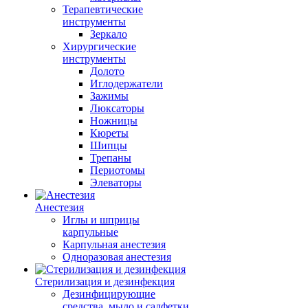
Терапевтические
инструменты
Зеркало
Хирургические
инструменты
Долото
Иглодержатели
Зажимы
Люксаторы
Ножницы
Кюреты
Шипцы
Трепаны
Периотомы
Элеваторы
Анестезия
Иглы и шприцы
карпульные
Карпульная анестезия
Одноразовая анестезия
Стерилизация и дезинфекция
Дезинфицирующие
средства, мыло и салфетки