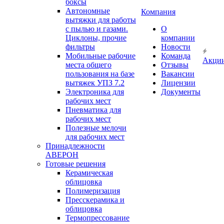
боксы
Автономные
Компания
вытяжки для работы
с пылью и газами.
О
Циклоны, прочие
компании
фильтры
Новости
Мобильные рабочие
Команда
Акци
места общего
Отзывы
пользования на базе
Вакансии
вытяжек УПЗ 7.2
Лицензии
Электроника для
Документы
рабочих мест
Пневматика для
рабочих мест
Полезные мелочи
для рабочих мест
Принадлежности
АВЕРОН
Готовые решения
Керамическая
облицовка
Полимеризация
Пресскерамика и
облицовка
Термопрессование