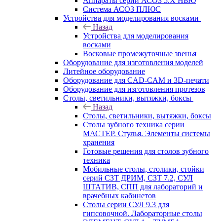
Аппараты серии АСОЗ 5.Х НЬЮ
Система АСОЗ ПЛЮС
Устройства для моделирования восками
Назад
Устройства для моделирования
восками
Восковые промежуточные звенья
Оборудование для изготовления моделей
Литейное оборудование
Оборудование для CAD-CAM и 3D-печати
Оборудование для изготовления протезов
Cтолы, светильники, вытяжки, боксы
Назад
Cтолы, светильники, вытяжки, боксы
Столы зубного техника серии
МАСТЕР. Стулья. Элементы системы
хранения
Готовые решения для столов зубного
техника
Мобильные столы, столики, стойки
серий СЗТ ДРИМ, СЗТ 7.2, СУЛ
ШТАТИВ, СПП для лабораторий и
врачебных кабинетов
Столы серии СУЛ 9.3 для
гипсовочной. Лабораторные столы