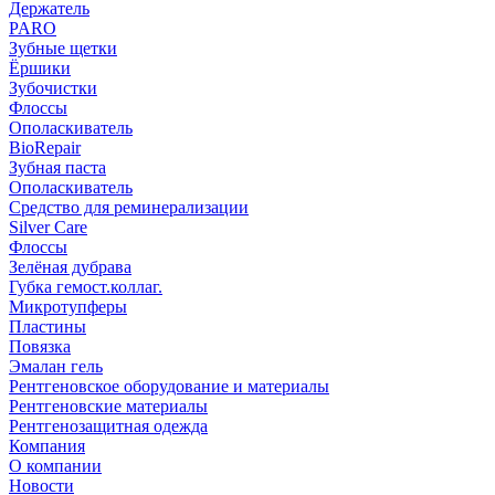
Держатель
PARO
Зубные щетки
Ёршики
Зубочистки
Флоссы
Ополаскиватель
BioRepair
Зубная паста
Ополаскиватель
Средство для реминерализации
Silver Care
Флоссы
Зелёная дубрава
Губка гемост.коллаг.
Микротупферы
Пластины
Повязка
Эмалан гель
Рентгеновское оборудование и материалы
Рентгеновские материалы
Рентгенозащитная одежда
Компания
О компании
Новости