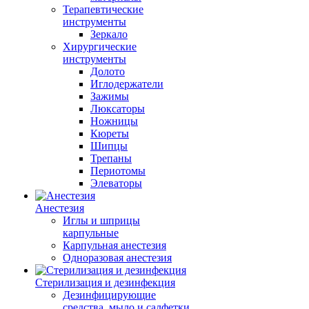
Терапевтические
инструменты
Зеркало
Хирургические
инструменты
Долото
Иглодержатели
Зажимы
Люксаторы
Ножницы
Кюреты
Шипцы
Трепаны
Периотомы
Элеваторы
Анестезия
Иглы и шприцы
карпульные
Карпульная анестезия
Одноразовая анестезия
Стерилизация и дезинфекция
Дезинфицирующие
средства, мыло и салфетки