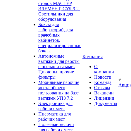
столов МАСТЕР,
ЭЛЕМЕНТ, СУЛ 9.2.
Светильники для
оборудования
Боксы для
лабораторий, для
врачебных
кабинетов,
специализированные
боксы
Автономные
Компания
вытяжки для работы
с пылью и газами.
О
Циклоны, прочие
компании
фильтры
Новости
Мобильные рабочие
Команда
Акци
места общего
Отзывы
пользования на базе
Вакансии
вытяжек УПЗ 7.2
Лицензии
Электроника для
Документы
рабочих мест
Пневматика для
рабочих мест
Полезные мелочи
для рабочих мест