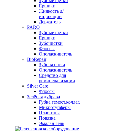
Зубные щетки
Ёршики
Жидкость д/
индикации
Держатель
PARO
Зубные щетки
Ёршики
Зубочистки
Флоссы
Ополаскиватель
BioRepair
Зубная паста
Ополаскиватель
Средство для
реминерализации
Silver Care
Флоссы
Зелёная дубрава
Губка гемост.коллаг.
Микротупферы
Пластины
Повязка
Эмалан гель