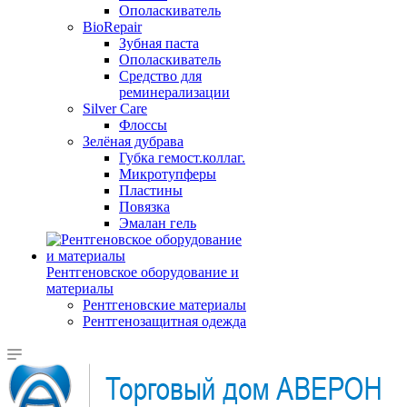
Ополаскиватель
BioRepair
Зубная паста
Ополаскиватель
Средство для
реминерализации
Silver Care
Флоссы
Зелёная дубрава
Губка гемост.коллаг.
Микротупферы
Пластины
Повязка
Эмалан гель
Рентгеновское оборудование и
материалы
Рентгеновские материалы
Рентгенозащитная одежда