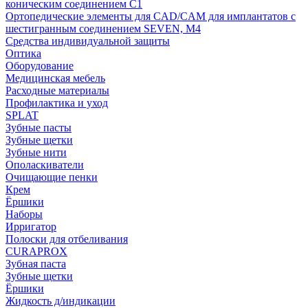
коническим соединением С1
Ортопедические элементы для CAD/CAM для имплантатов с
шестигранным соединением SEVEN, М4
Средства индивидуальной защиты
Оптика
Оборудование
Медицинская мебель
Расходные материалы
Профилактика и уход
SPLAT
Зубные пасты
Зубные щетки
Зубные нити
Ополаскиватели
Очищающие пенки
Крем
Ёршики
Наборы
Ирригатор
Полоски для отбеливания
CURAPROX
Зубная паста
Зубные щетки
Ёршики
Жидкость д/индикации