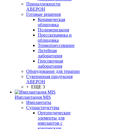
Принадлежности
АВЕРОН
Готовые решения
Керамическая
облицовка
Полимеризация
Пресскерамика и
облицовка
Термопрессование
Литейная
лаборатория
Гипсовочная
лаборатория
Оборудование для терапии
Сувенирная продукция
АВЕРОН
+ ЕЩЕ 3
Имплантация MIS
Имплантаты
Супраструктуры
Ортопедические
элементы для
имплантов с
коническим