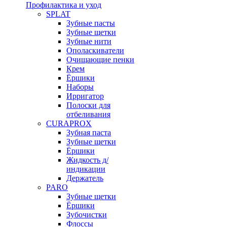
Профилактика и уход
SPLAT
Зубные пасты
Зубные щетки
Зубные нити
Ополаскиватели
Очищающие пенки
Крем
Ёршики
Наборы
Ирригатор
Полоски для
отбеливания
CURAPROX
Зубная паста
Зубные щетки
Ёршики
Жидкость д/
индикации
Держатель
PARO
Зубные щетки
Ёршики
Зубочистки
Флоссы