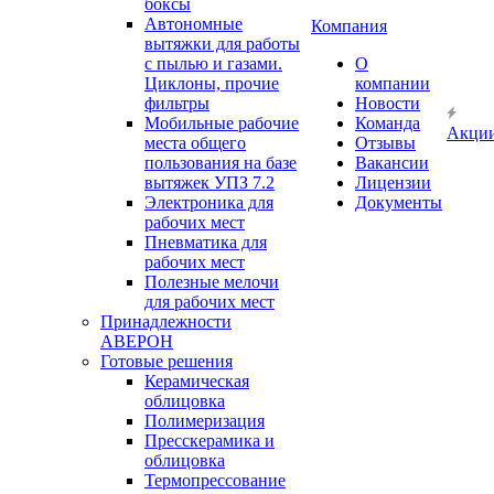
боксы
Автономные
Компания
вытяжки для работы
с пылью и газами.
О
Циклоны, прочие
компании
фильтры
Новости
Мобильные рабочие
Команда
Акци
места общего
Отзывы
пользования на базе
Вакансии
вытяжек УПЗ 7.2
Лицензии
Электроника для
Документы
рабочих мест
Пневматика для
рабочих мест
Полезные мелочи
для рабочих мест
Принадлежности
АВЕРОН
Готовые решения
Керамическая
облицовка
Полимеризация
Пресскерамика и
облицовка
Термопрессование