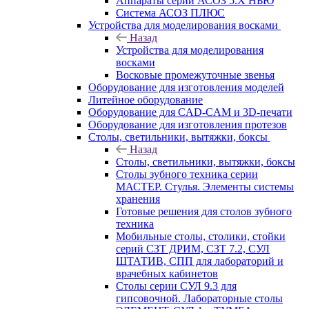
Аппараты серии АСОЗ 5.Х НЬЮ
Система АСОЗ ПЛЮС
Устройства для моделирования восками
Назад
Устройства для моделирования
восками
Восковые промежуточные звенья
Оборудование для изготовления моделей
Литейное оборудование
Оборудование для CAD-CAM и 3D-печати
Оборудование для изготовления протезов
Cтолы, светильники, вытяжки, боксы
Назад
Cтолы, светильники, вытяжки, боксы
Столы зубного техника серии
МАСТЕР. Стулья. Элементы системы
хранения
Готовые решения для столов зубного
техника
Мобильные столы, столики, стойки
серий СЗТ ДРИМ, СЗТ 7.2, СУЛ
ШТАТИВ, СПП для лабораторий и
врачебных кабинетов
Столы серии СУЛ 9.3 для
гипсовочной. Лабораторные столы