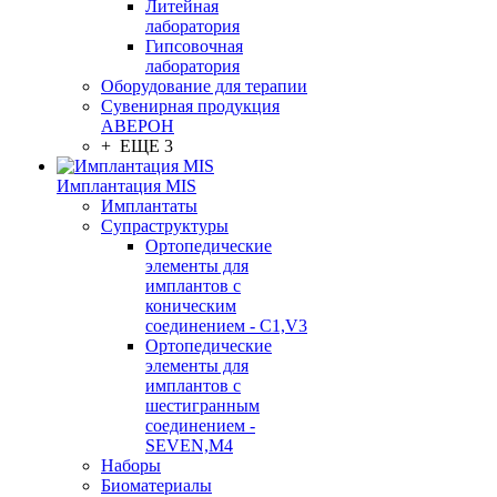
Литейная
лаборатория
Гипсовочная
лаборатория
Оборудование для терапии
Сувенирная продукция
АВЕРОН
+ ЕЩЕ 3
Имплантация MIS
Имплантаты
Супраструктуры
Ортопедические
элементы для
имплантов с
коническим
соединением - C1,V3
Ортопедические
элементы для
имплантов с
шестигранным
соединением -
SEVEN,M4
Наборы
Биоматериалы