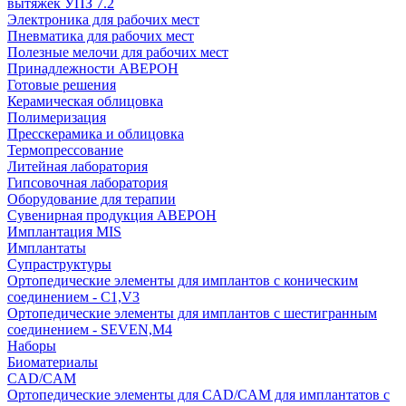
вытяжек УПЗ 7.2
Электроника для рабочих мест
Пневматика для рабочих мест
Полезные мелочи для рабочих мест
Принадлежности АВЕРОН
Готовые решения
Керамическая облицовка
Полимеризация
Пресскерамика и облицовка
Термопрессование
Литейная лаборатория
Гипсовочная лаборатория
Оборудование для терапии
Сувенирная продукция АВЕРОН
Имплантация MIS
Имплантаты
Супраструктуры
Ортопедические элементы для имплантов с коническим
соединением - C1,V3
Ортопедические элементы для имплантов с шестигранным
соединением - SEVEN,M4
Наборы
Биоматериалы
CAD/CAM
Ортопедические элементы для CAD/CAM для имплантатов с