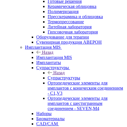
Готовые решения
Керамическая облицовка
Полимеризация
Пресскерамика и облицовка
Термопрессование
Литейная лаборатория
Гипсовочная лаборатория
Оборудование для терапии
Сувенирная продукция АВЕРОН
Имплантация MIS
Назад
Имплантация MIS
Имплантаты
Супраструктуры
Назад
Супраструктуры
Ортопедические элементы для
имплантов с коническим соединением
- C1,V3
Ортопедические элементы для
имплантов с шестигранным
соединением - SEVEN,M4
Наборы
Биоматериалы
CAD/CAM