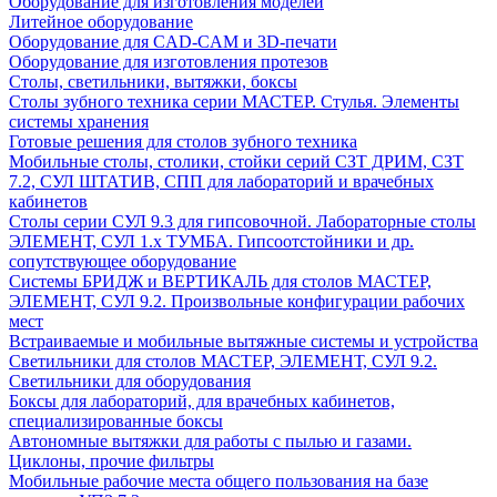
Оборудование для изготовления моделей
Литейное оборудование
Оборудование для CAD-CAM и 3D-печати
Оборудование для изготовления протезов
Cтолы, светильники, вытяжки, боксы
Столы зубного техника серии МАСТЕР. Стулья. Элементы
системы хранения
Готовые решения для столов зубного техника
Мобильные столы, столики, стойки серий СЗТ ДРИМ, СЗТ
7.2, СУЛ ШТАТИВ, СПП для лабораторий и врачебных
кабинетов
Столы серии СУЛ 9.3 для гипсовочной. Лабораторные столы
ЭЛЕМЕНТ, СУЛ 1.х ТУМБА. Гипсоотстойники и др.
сопутствующее оборудование
Системы БРИДЖ и ВЕРТИКАЛЬ для столов МАСТЕР,
ЭЛЕМЕНТ, СУЛ 9.2. Произвольные конфигурации рабочих
мест
Встраиваемые и мобильные вытяжные системы и устройства
Светильники для столов МАСТЕР, ЭЛЕМЕНТ, СУЛ 9.2.
Светильники для оборудования
Боксы для лабораторий, для врачебных кабинетов,
специализированные боксы
Автономные вытяжки для работы с пылью и газами.
Циклоны, прочие фильтры
Мобильные рабочие места общего пользования на базе