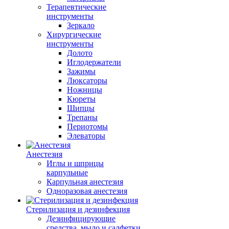
Терапевтические
инструменты
Зеркало
Хирургические
инструменты
Долото
Иглодержатели
Зажимы
Люксаторы
Ножницы
Кюреты
Шипцы
Трепаны
Периотомы
Элеваторы
Анестезия
Иглы и шприцы
карпульные
Карпульная анестезия
Одноразовая анестезия
Стерилизация и дезинфекция
Дезинфицирующие
средства, мыло и салфетки