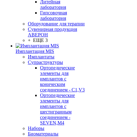
Литейная
лаборатория
Гипсовочная
лаборатория
Оборудование для терапии
Сувенирная продукция
АВЕРОН
+ ЕЩЕ 3
Имплантация MIS
Имплантаты
Супраструктуры
Ортопедические
элементы для
имплантов с
коническим
соединением - C1,V3
Ортопедические
элементы для
имплантов с
шестигранным
соединением -
SEVEN,M4
Наборы
Биоматериалы