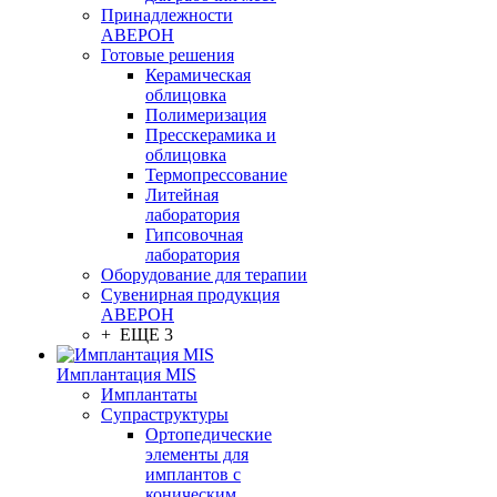
Принадлежности
АВЕРОН
Готовые решения
Керамическая
облицовка
Полимеризация
Пресскерамика и
облицовка
Термопрессование
Литейная
лаборатория
Гипсовочная
лаборатория
Оборудование для терапии
Сувенирная продукция
АВЕРОН
+ ЕЩЕ 3
Имплантация MIS
Имплантаты
Супраструктуры
Ортопедические
элементы для
имплантов с
коническим