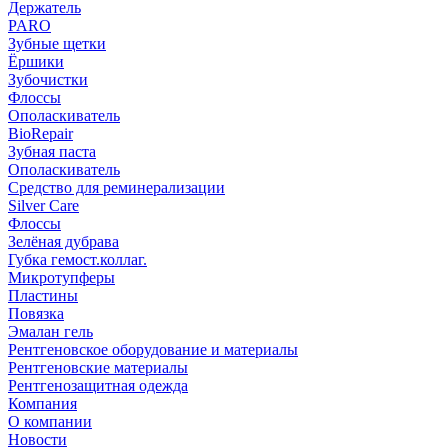
Держатель
PARO
Зубные щетки
Ёршики
Зубочистки
Флоссы
Ополаскиватель
BioRepair
Зубная паста
Ополаскиватель
Средство для реминерализации
Silver Care
Флоссы
Зелёная дубрава
Губка гемост.коллаг.
Микротупферы
Пластины
Повязка
Эмалан гель
Рентгеновское оборудование и материалы
Рентгеновские материалы
Рентгенозащитная одежда
Компания
О компании
Новости