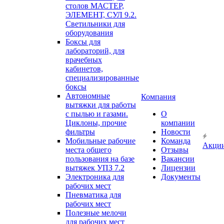
столов МАСТЕР,
ЭЛЕМЕНТ, СУЛ 9.2.
Светильники для
оборудования
Боксы для
лабораторий, для
врачебных
кабинетов,
специализированные
боксы
Автономные
Компания
вытяжки для работы
с пылью и газами.
О
Циклоны, прочие
компании
фильтры
Новости
Мобильные рабочие
Команда
Акци
места общего
Отзывы
пользования на базе
Вакансии
вытяжек УПЗ 7.2
Лицензии
Электроника для
Документы
рабочих мест
Пневматика для
рабочих мест
Полезные мелочи
для рабочих мест