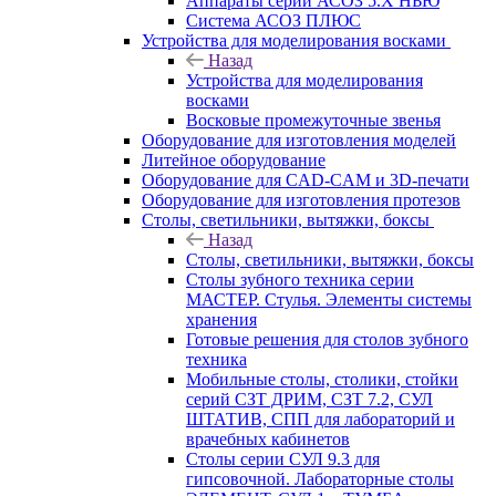
Аппараты серии АСОЗ 5.Х НЬЮ
Система АСОЗ ПЛЮС
Устройства для моделирования восками
Назад
Устройства для моделирования
восками
Восковые промежуточные звенья
Оборудование для изготовления моделей
Литейное оборудование
Оборудование для CAD-CAM и 3D-печати
Оборудование для изготовления протезов
Cтолы, светильники, вытяжки, боксы
Назад
Cтолы, светильники, вытяжки, боксы
Столы зубного техника серии
МАСТЕР. Стулья. Элементы системы
хранения
Готовые решения для столов зубного
техника
Мобильные столы, столики, стойки
серий СЗТ ДРИМ, СЗТ 7.2, СУЛ
ШТАТИВ, СПП для лабораторий и
врачебных кабинетов
Столы серии СУЛ 9.3 для
гипсовочной. Лабораторные столы