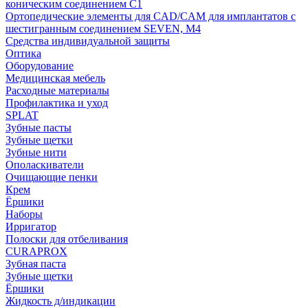
коническим соединением С1
Ортопедические элементы для CAD/CAM для имплантатов с
шестигранным соединением SEVEN, М4
Средства индивидуальной защиты
Оптика
Оборудование
Медицинская мебель
Расходные материалы
Профилактика и уход
SPLAT
Зубные пасты
Зубные щетки
Зубные нити
Ополаскиватели
Очищающие пенки
Крем
Ёршики
Наборы
Ирригатор
Полоски для отбеливания
CURAPROX
Зубная паста
Зубные щетки
Ёршики
Жидкость д/индикации