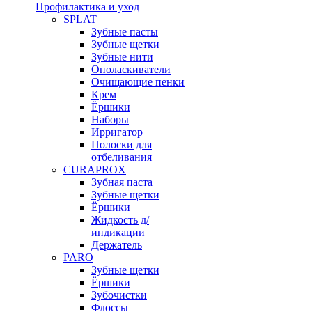
Профилактика и уход
SPLAT
Зубные пасты
Зубные щетки
Зубные нити
Ополаскиватели
Очищающие пенки
Крем
Ёршики
Наборы
Ирригатор
Полоски для
отбеливания
CURAPROX
Зубная паста
Зубные щетки
Ёршики
Жидкость д/
индикации
Держатель
PARO
Зубные щетки
Ёршики
Зубочистки
Флоссы