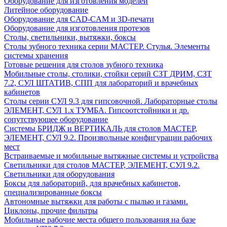
Оборудование для изготовления моделей
Литейное оборудование
Оборудование для CAD-CAM и 3D-печати
Оборудование для изготовления протезов
Cтолы, светильники, вытяжки, боксы
Столы зубного техника серии МАСТЕР. Стулья. Элементы
системы хранения
Готовые решения для столов зубного техника
Мобильные столы, столики, стойки серий СЗТ ДРИМ, СЗТ
7.2, СУЛ ШТАТИВ, СПП для лабораторий и врачебных
кабинетов
Столы серии СУЛ 9.3 для гипсовочной. Лабораторные столы
ЭЛЕМЕНТ, СУЛ 1.х ТУМБА. Гипсоотстойники и др.
сопутствующее оборудование
Системы БРИДЖ и ВЕРТИКАЛЬ для столов МАСТЕР,
ЭЛЕМЕНТ, СУЛ 9.2. Произвольные конфигурации рабочих
мест
Встраиваемые и мобильные вытяжные системы и устройства
Светильники для столов МАСТЕР, ЭЛЕМЕНТ, СУЛ 9.2.
Светильники для оборудования
Боксы для лабораторий, для врачебных кабинетов,
специализированные боксы
Автономные вытяжки для работы с пылью и газами.
Циклоны, прочие фильтры
Мобильные рабочие места общего пользования на базе