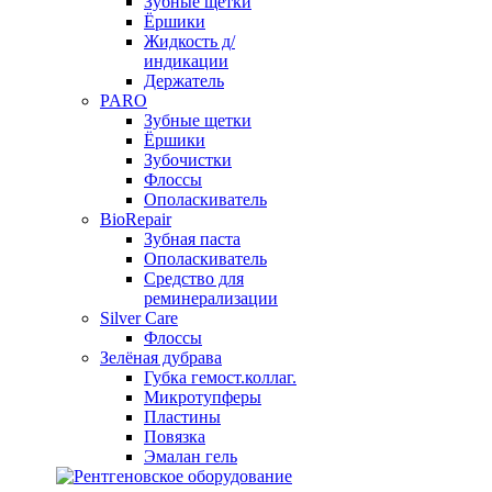
Зубные щетки
Ёршики
Жидкость д/
индикации
Держатель
PARO
Зубные щетки
Ёршики
Зубочистки
Флоссы
Ополаскиватель
BioRepair
Зубная паста
Ополаскиватель
Средство для
реминерализации
Silver Care
Флоссы
Зелёная дубрава
Губка гемост.коллаг.
Микротупферы
Пластины
Повязка
Эмалан гель