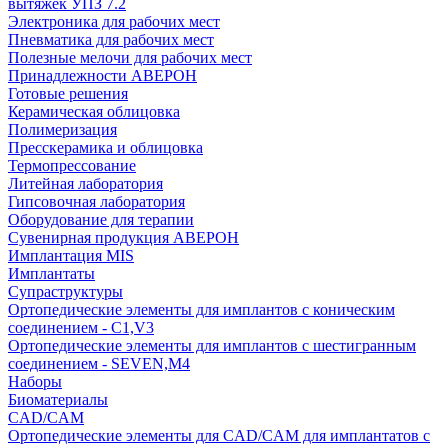
вытяжек УПЗ 7.2
Электроника для рабочих мест
Пневматика для рабочих мест
Полезные мелочи для рабочих мест
Принадлежности АВЕРОН
Готовые решения
Керамическая облицовка
Полимеризация
Пресскерамика и облицовка
Термопрессование
Литейная лаборатория
Гипсовочная лаборатория
Оборудование для терапии
Сувенирная продукция АВЕРОН
Имплантация MIS
Имплантаты
Супраструктуры
Ортопедические элементы для имплантов с коническим
соединением - C1,V3
Ортопедические элементы для имплантов с шестигранным
соединением - SEVEN,M4
Наборы
Биоматериалы
CAD/CAM
Ортопедические элементы для CAD/CAM для имплантатов с