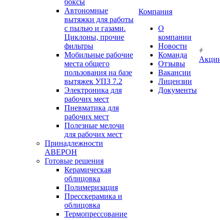
боксы
Автономные
Компания
вытяжки для работы
с пылью и газами.
О
Циклоны, прочие
компании
фильтры
Новости
Мобильные рабочие
Команда
Акци
места общего
Отзывы
пользования на базе
Вакансии
вытяжек УПЗ 7.2
Лицензии
Электроника для
Документы
рабочих мест
Пневматика для
рабочих мест
Полезные мелочи
для рабочих мест
Принадлежности
АВЕРОН
Готовые решения
Керамическая
облицовка
Полимеризация
Пресскерамика и
облицовка
Термопрессование