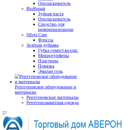
Ополаскиватель
BioRepair
Зубная паста
Ополаскиватель
Средство для
реминерализации
Silver Care
Флоссы
Зелёная дубрава
Губка гемост.коллаг.
Микротупферы
Пластины
Повязка
Эмалан гель
Рентгеновское оборудование и
материалы
Рентгеновские материалы
Рентгенозащитная одежда