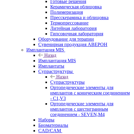
Готовые решения
Керамическая облицовка
Полимеризация
Пресскерамика и облицовка
Термопрессование
Литейная лаборатория
Гипсовочная лаборатория
Оборудование для терапии
Сувенирная продукция АВЕРОН
Имплантация MIS
Назад
Имплантация MIS
Имплантаты
Супраструктуры
Назад
Супраструктуры
Ортопедические элементы для
имплантов с коническим соединением
- C1,V3
Ортопедические элементы для
имплантов с шестигранным
соединением - SEVEN,M4
Наборы
Биоматериалы
CAD/CAM