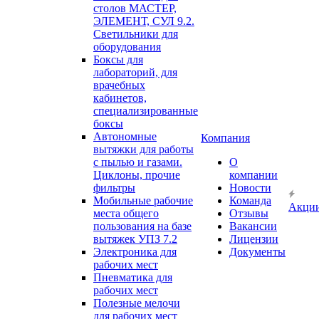
столов МАСТЕР,
ЭЛЕМЕНТ, СУЛ 9.2.
Светильники для
оборудования
Боксы для
лабораторий, для
врачебных
кабинетов,
специализированные
боксы
Автономные
Компания
вытяжки для работы
с пылью и газами.
О
Циклоны, прочие
компании
фильтры
Новости
Мобильные рабочие
Команда
Акци
места общего
Отзывы
пользования на базе
Вакансии
вытяжек УПЗ 7.2
Лицензии
Электроника для
Документы
рабочих мест
Пневматика для
рабочих мест
Полезные мелочи
для рабочих мест