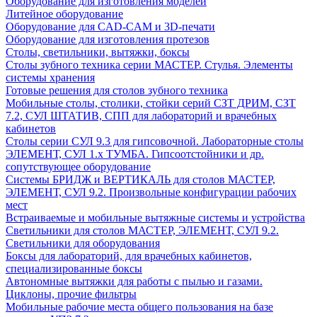
Оборудование для изготовления моделей
Литейное оборудование
Оборудование для CAD-CAM и 3D-печати
Оборудование для изготовления протезов
Cтолы, светильники, вытяжки, боксы
Столы зубного техника серии МАСТЕР. Стулья. Элементы
системы хранения
Готовые решения для столов зубного техника
Мобильные столы, столики, стойки серий СЗТ ДРИМ, СЗТ
7.2, СУЛ ШТАТИВ, СПП для лабораторий и врачебных
кабинетов
Столы серии СУЛ 9.3 для гипсовочной. Лабораторные столы
ЭЛЕМЕНТ, СУЛ 1.х ТУМБА. Гипсоотстойники и др.
сопутствующее оборудование
Системы БРИДЖ и ВЕРТИКАЛЬ для столов МАСТЕР,
ЭЛЕМЕНТ, СУЛ 9.2. Произвольные конфигурации рабочих
мест
Встраиваемые и мобильные вытяжные системы и устройства
Светильники для столов МАСТЕР, ЭЛЕМЕНТ, СУЛ 9.2.
Светильники для оборудования
Боксы для лабораторий, для врачебных кабинетов,
специализированные боксы
Автономные вытяжки для работы с пылью и газами.
Циклоны, прочие фильтры
Мобильные рабочие места общего пользования на базе