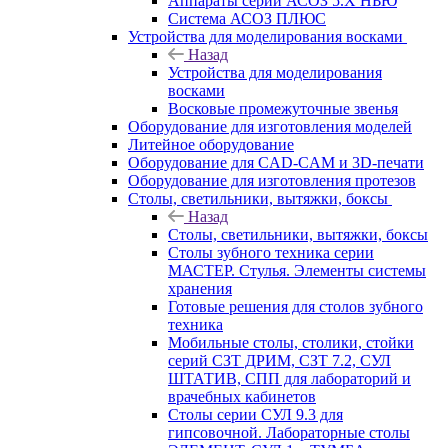
Аппараты серии АСОЗ 5.Х НЬЮ
Система АСОЗ ПЛЮС
Устройства для моделирования восками
Назад
Устройства для моделирования
восками
Восковые промежуточные звенья
Оборудование для изготовления моделей
Литейное оборудование
Оборудование для CAD-CAM и 3D-печати
Оборудование для изготовления протезов
Cтолы, светильники, вытяжки, боксы
Назад
Cтолы, светильники, вытяжки, боксы
Столы зубного техника серии
МАСТЕР. Стулья. Элементы системы
хранения
Готовые решения для столов зубного
техника
Мобильные столы, столики, стойки
серий СЗТ ДРИМ, СЗТ 7.2, СУЛ
ШТАТИВ, СПП для лабораторий и
врачебных кабинетов
Столы серии СУЛ 9.3 для
гипсовочной. Лабораторные столы