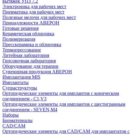
вытяжек УПЗ 7.2
Электроника для рабочих мест
Пневматика для рабочих мест
Полезные мелочи для рабочих мест
Принадлежности АВЕРОН
Готовые решения
Керамическая облицовка
Полимеризация
Пресскерамика и облицовка
Термопрессование
Литейная лаборатория
Гипсовочная лаборатория
Оборудование для терапии
Сувенирная продукция АВЕРОН
Имплантация MIS
Имплантаты
Супраструктуры
Ортопедические элементы для имплантов с коническим
соединением - C1,V3
Ортопедические элементы для имплантов с шестигранным
соединением - SEVEN,M4
Наборы
Биоматериалы
CAD/CAM
Ортопедические элементы для CAD/CAM для имплантатов с