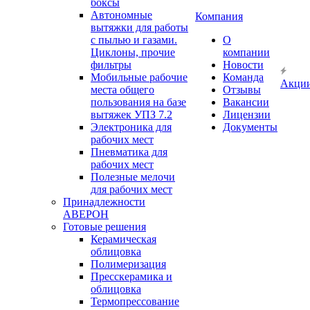
боксы
Автономные
Компания
вытяжки для работы
с пылью и газами.
О
Циклоны, прочие
компании
фильтры
Новости
Мобильные рабочие
Команда
Акци
места общего
Отзывы
пользования на базе
Вакансии
вытяжек УПЗ 7.2
Лицензии
Электроника для
Документы
рабочих мест
Пневматика для
рабочих мест
Полезные мелочи
для рабочих мест
Принадлежности
АВЕРОН
Готовые решения
Керамическая
облицовка
Полимеризация
Пресскерамика и
облицовка
Термопрессование