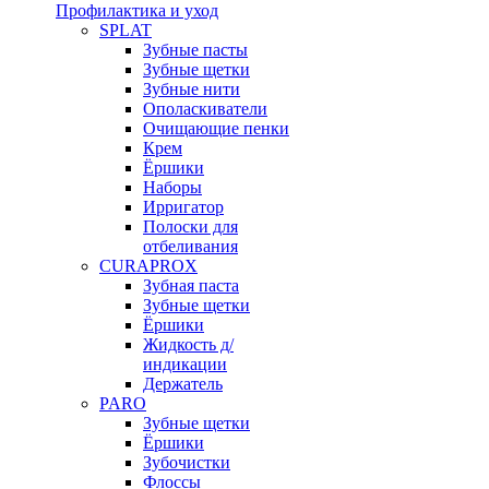
Профилактика и уход
SPLAT
Зубные пасты
Зубные щетки
Зубные нити
Ополаскиватели
Очищающие пенки
Крем
Ёршики
Наборы
Ирригатор
Полоски для
отбеливания
CURAPROX
Зубная паста
Зубные щетки
Ёршики
Жидкость д/
индикации
Держатель
PARO
Зубные щетки
Ёршики
Зубочистки
Флоссы