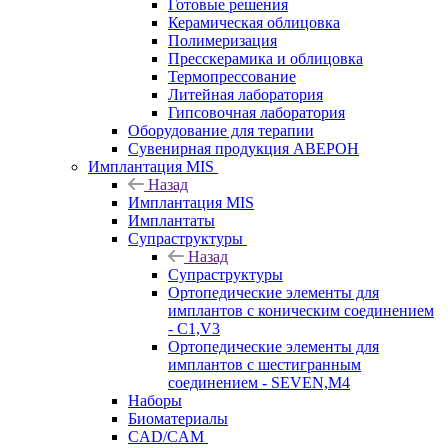
Готовые решения
Керамическая облицовка
Полимеризация
Пресскерамика и облицовка
Термопрессование
Литейная лаборатория
Гипсовочная лаборатория
Оборудование для терапии
Сувенирная продукция АВЕРОН
Имплантация MIS
Назад
Имплантация MIS
Имплантаты
Супраструктуры
Назад
Супраструктуры
Ортопедические элементы для
имплантов с коническим соединением
- C1,V3
Ортопедические элементы для
имплантов с шестигранным
соединением - SEVEN,M4
Наборы
Биоматериалы
CAD/CAM