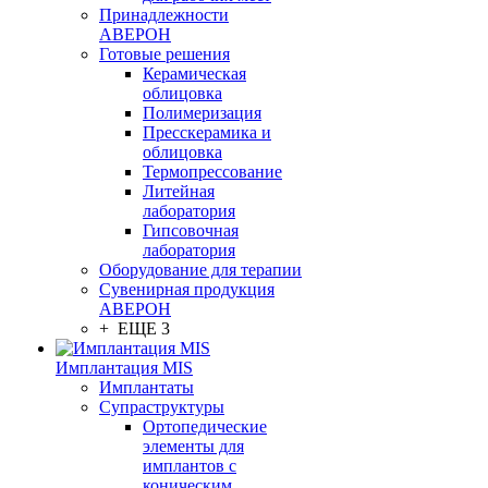
Принадлежности
АВЕРОН
Готовые решения
Керамическая
облицовка
Полимеризация
Пресскерамика и
облицовка
Термопрессование
Литейная
лаборатория
Гипсовочная
лаборатория
Оборудование для терапии
Сувенирная продукция
АВЕРОН
+ ЕЩЕ 3
Имплантация MIS
Имплантаты
Супраструктуры
Ортопедические
элементы для
имплантов с
коническим