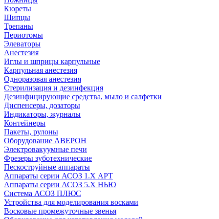
Кюреты
Шипцы
Трепаны
Периотомы
Элеваторы
Анестезия
Иглы и шприцы карпульные
Карпульная анестезия
Одноразовая анестезия
Стерилизация и дезинфекция
Дезинфицирующие средства, мыло и салфетки
Диспенсеры, дозаторы
Индикаторы, журналы
Контейнеры
Пакеты, рулоны
Оборудование АВЕРОН
Электровакуумные печи
Фрезеры зуботехнические
Пескоструйные аппараты
Аппараты серии АСОЗ 1.Х АРТ
Аппараты серии АСОЗ 5.Х НЬЮ
Система АСОЗ ПЛЮС
Устройства для моделирования восками
Восковые промежуточные звенья