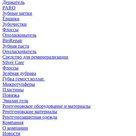
Держатель
PARO
Зубные щетки
Ёршики
Зубочистки
Флоссы
Ополаскиватель
BioRepair
Зубная паста
Ополаскиватель
Средство для реминерализации
Silver Care
Флоссы
Зелёная дубрава
Губка гемост.коллаг.
Микротупферы
Пластины
Повязка
Эмалан гель
Рентгеновское оборудование и материалы
Рентгеновские материалы
Рентгенозащитная одежда
Компания
О компании
Новости