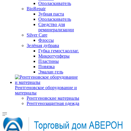
Ополаскиватель
BioRepair
Зубная паста
Ополаскиватель
Средство для
реминерализации
Silver Care
Флоссы
Зелёная дубрава
Губка гемост.коллаг.
Микротупферы
Пластины
Повязка
Эмалан гель
Рентгеновское оборудование и
материалы
Рентгеновские материалы
Рентгенозащитная одежда