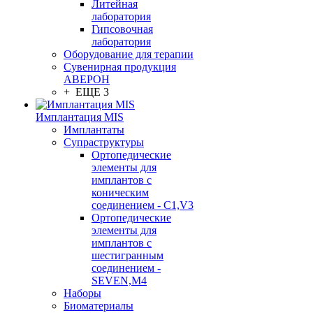
Литейная
лаборатория
Гипсовочная
лаборатория
Оборудование для терапии
Сувенирная продукция
АВЕРОН
+ ЕЩЕ 3
Имплантация MIS
Имплантаты
Супраструктуры
Ортопедические
элементы для
имплантов с
коническим
соединением - C1,V3
Ортопедические
элементы для
имплантов с
шестигранным
соединением -
SEVEN,M4
Наборы
Биоматериалы