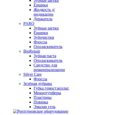
Зубные щетки
Ёршики
Жидкость д/
индикации
Держатель
PARO
Зубные щетки
Ёршики
Зубочистки
Флоссы
Ополаскиватель
BioRepair
Зубная паста
Ополаскиватель
Средство для
реминерализации
Silver Care
Флоссы
Зелёная дубрава
Губка гемост.коллаг.
Микротупферы
Пластины
Повязка
Эмалан гель