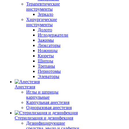
Терапевтические
инструменты
Зеркало
Хирургические
инструменты
Долото
Иглодержатели
Зажимы
Люксаторы
Ножницы
Кюреты
Шипцы
Трепаны
Периотомы
Элеваторы
Анестезия
Иглы и шприцы
карпульные
Карпульная анестезия
Одноразовая анестезия
Стерилизация и дезинфекция
Дезинфицирующие
средства, мыло и салфетки