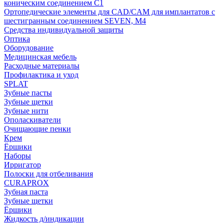
коническим соединением С1
Ортопедические элементы для CAD/CAM для имплантатов с
шестигранным соединением SEVEN, М4
Средства индивидуальной защиты
Оптика
Оборудование
Медицинская мебель
Расходные материалы
Профилактика и уход
SPLAT
Зубные пасты
Зубные щетки
Зубные нити
Ополаскиватели
Очищающие пенки
Крем
Ёршики
Наборы
Ирригатор
Полоски для отбеливания
CURAPROX
Зубная паста
Зубные щетки
Ёршики
Жидкость д/индикации