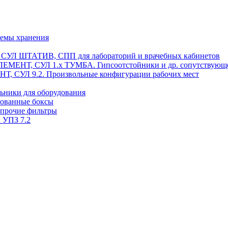
темы хранения
, СУЛ ШТАТИВ, СПП для лабораторий и врачебных кабинетов
ЭЛЕМЕНТ, СУЛ 1.х ТУМБА. Гипсоотстойники и др. сопутствующ
 СУЛ 9.2. Произвольные конфигурации рабочих мест
ьники для оборудования
рованные боксы
 прочие фильтры
 УПЗ 7.2