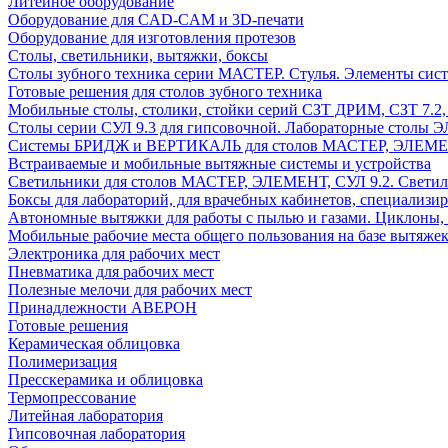
Литейное оборудование
Оборудование для CAD-CAM и 3D-печати
Оборудование для изготовления протезов
Cтолы, светильники, вытяжки, боксы
Столы зубного техника серии МАСТЕР. Стулья. Элементы сис
Готовые решения для столов зубного техника
Мобильные столы, столики, стойки серий СЗТ ДРИМ, СЗТ 7.2
Столы серии СУЛ 9.3 для гипсовочной. Лабораторные столы 
Системы БРИДЖ и ВЕРТИКАЛЬ для столов МАСТЕР, ЭЛЕМЕНТ,
Встраиваемые и мобильные вытяжные системы и устройства
Светильники для столов МАСТЕР, ЭЛЕМЕНТ, СУЛ 9.2. Светил
Боксы для лабораторий, для врачебных кабинетов, специализи
Автономные вытяжки для работы с пылью и газами. Циклоны,
Мобильные рабочие места общего пользования на базе вытяжек
Электроника для рабочих мест
Пневматика для рабочих мест
Полезные мелочи для рабочих мест
Принадлежности АВЕРОН
Готовые решения
Керамическая облицовка
Полимеризация
Пресскерамика и облицовка
Термопрессование
Литейная лаборатория
Гипсовочная лаборатория