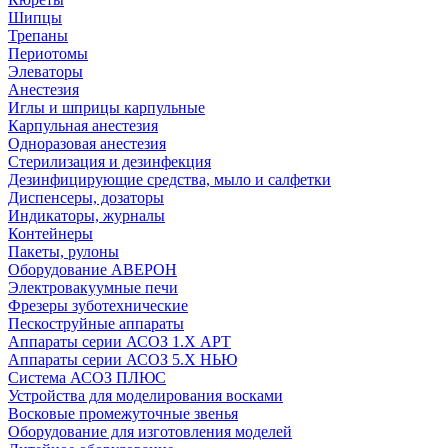
Шипцы
Трепаны
Периотомы
Элеваторы
Анестезия
Иглы и шприцы карпульные
Карпульная анестезия
Одноразовая анестезия
Стерилизация и дезинфекция
Дезинфицирующие средства, мыло и салфетки
Диспенсеры, дозаторы
Индикаторы, журналы
Контейнеры
Пакеты, рулоны
Оборудование АВЕРОН
Электровакуумные печи
Фрезеры зуботехнические
Пескоструйные аппараты
Аппараты серии АСОЗ 1.Х АРТ
Аппараты серии АСОЗ 5.Х НЬЮ
Система АСОЗ ПЛЮС
Устройства для моделирования восками
Восковые промежуточные звенья
Оборудование для изготовления моделей