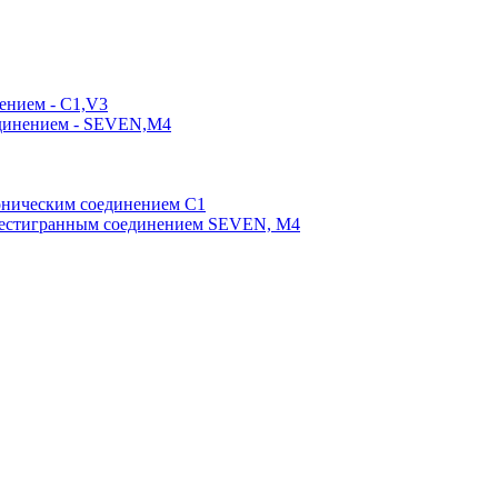
ением - C1,V3
единением - SEVEN,M4
оническим соединением С1
шестигранным соединением SEVEN, М4