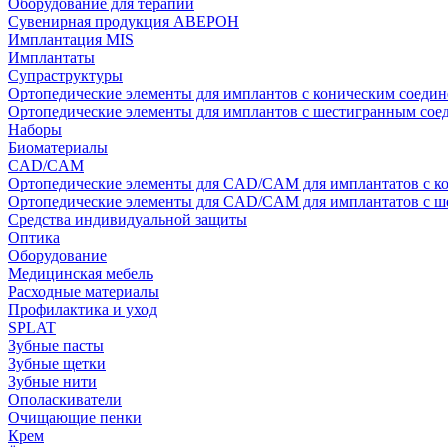
Оборудование для терапии
Сувенирная продукция АВЕРОН
Имплантация MIS
Имплантаты
Супраструктуры
Ортопедические элементы для имплантов с коническим соедин
Ортопедические элементы для имплантов с шестигранным со
Наборы
Биоматериалы
CAD/CAM
Ортопедические элементы для CAD/CAM для имплантатов с к
Ортопедические элементы для CAD/CAM для имплантатов с 
Средства индивидуальной защиты
Оптика
Оборудование
Медицинская мебель
Расходные материалы
Профилактика и уход
SPLAT
Зубные пасты
Зубные щетки
Зубные нити
Ополаскиватели
Очищающие пенки
Крем