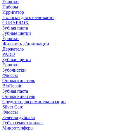
Ёршики
Наборы
Ирригатор
Полоски для отбеливания
CURAPROX
Зубная паста
Зубные щетки
Ёршики
Жидкость д/индикации
Держатель
PARO
Зубные щетки
Ёршики
Зубочистки
Флоссы
Ополаскиватель
BioRepair
Зубная паста
Ополаскиватель
Средство для реминерализации
Silver Care
Флоссы
Зелёная дубрава
Губка гемост.коллаг.
Микротупферы