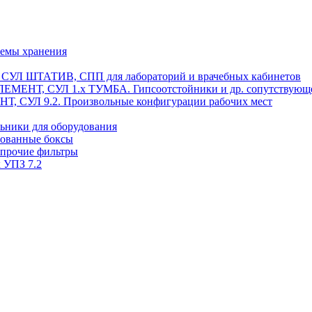
темы хранения
, СУЛ ШТАТИВ, СПП для лабораторий и врачебных кабинетов
ЭЛЕМЕНТ, СУЛ 1.х ТУМБА. Гипсоотстойники и др. сопутствующ
 СУЛ 9.2. Произвольные конфигурации рабочих мест
ьники для оборудования
рованные боксы
 прочие фильтры
 УПЗ 7.2