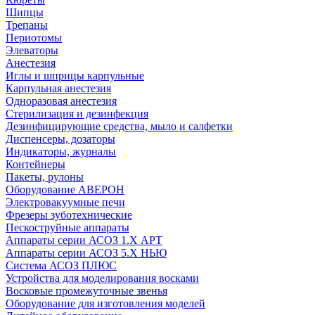
Шипцы
Трепаны
Периотомы
Элеваторы
Анестезия
Иглы и шприцы карпульные
Карпульная анестезия
Одноразовая анестезия
Стерилизация и дезинфекция
Дезинфицирующие средства, мыло и салфетки
Диспенсеры, дозаторы
Индикаторы, журналы
Контейнеры
Пакеты, рулоны
Оборудование АВЕРОН
Электровакуумные печи
Фрезеры зуботехнические
Пескоструйные аппараты
Аппараты серии АСОЗ 1.Х АРТ
Аппараты серии АСОЗ 5.Х НЬЮ
Система АСОЗ ПЛЮС
Устройства для моделирования восками
Восковые промежуточные звенья
Оборудование для изготовления моделей