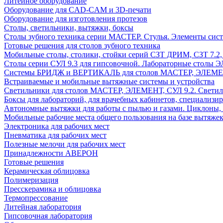
Литейное оборудование
Оборудование для CAD-CAM и 3D-печати
Оборудование для изготовления протезов
Cтолы, светильники, вытяжки, боксы
Столы зубного техника серии МАСТЕР. Стулья. Элементы сис
Готовые решения для столов зубного техника
Мобильные столы, столики, стойки серий СЗТ ДРИМ, СЗТ 7.2
Столы серии СУЛ 9.3 для гипсовочной. Лабораторные столы 
Системы БРИДЖ и ВЕРТИКАЛЬ для столов МАСТЕР, ЭЛЕМЕНТ,
Встраиваемые и мобильные вытяжные системы и устройства
Светильники для столов МАСТЕР, ЭЛЕМЕНТ, СУЛ 9.2. Светил
Боксы для лабораторий, для врачебных кабинетов, специализи
Автономные вытяжки для работы с пылью и газами. Циклоны,
Мобильные рабочие места общего пользования на базе вытяжек
Электроника для рабочих мест
Пневматика для рабочих мест
Полезные мелочи для рабочих мест
Принадлежности АВЕРОН
Готовые решения
Керамическая облицовка
Полимеризация
Пресскерамика и облицовка
Термопрессование
Литейная лаборатория
Гипсовочная лаборатория