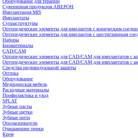
Оборудование для терапии
Сувенирная продукция АВЕРОН
Имплантация MIS
Имплантаты
Супраструктуры
Ортопедические элементы для имплантов с коническим соедин
Ортопедические элементы для имплантов с шестигранным со
Наборы
Биоматериалы
CAD/CAM
Ортопедические элементы для CAD/CAM для имплантатов с к
Ортопедические элементы для CAD/CAM для имплантатов с 
Средства индивидуальной защиты
Оптика
Оборудование
Медицинская мебель
Расходные материалы
Профилактика и уход
SPLAT
Зубные пасты
Зубные щетки
Зубные нити
Ополаскиватели
Очищающие пенки
Крем