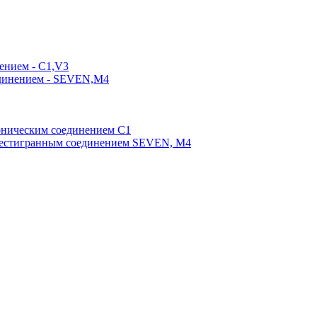
ением - C1,V3
единением - SEVEN,M4
оническим соединением С1
шестигранным соединением SEVEN, М4