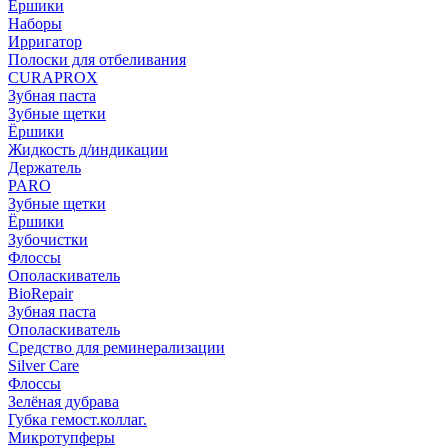
Ёршики
Наборы
Ирригатор
Полоски для отбеливания
CURAPROX
Зубная паста
Зубные щетки
Ёршики
Жидкость д/индикации
Держатель
PARO
Зубные щетки
Ёршики
Зубочистки
Флоссы
Ополаскиватель
BioRepair
Зубная паста
Ополаскиватель
Средство для реминерализации
Silver Care
Флоссы
Зелёная дубрава
Губка гемост.коллаг.
Микротупферы