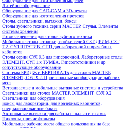
Оборудование для изготовления моделей
Литейное оборудование
Оборудование для CAD-CAM и 3D-печати
Оборудование для изготовления протезов
Cтолы, светильники, вытяжки, боксы
Столы зубного техника серии МАСТЕР. Стулья. Элементы
системы хранения
Готовые решения для столов зубного техника
Мобильные столы, столики, стойки серий СЗТ ДРИМ, СЗТ
7.2, СУЛ ШТАТИВ, СПП для лабораторий и врачебных
кабинетов
Столы серии СУЛ 9.3 для гипсовочной. Лабораторные столы
ЭЛЕМЕНТ, СУЛ 1.х ТУМБА. Гипсоотстойники и др.
сопутствующее оборудование
Системы БРИДЖ и ВЕРТИКАЛЬ для столов МАСТЕР,
ЭЛЕМЕНТ, СУЛ 9.2. Произвольные конфигурации рабочих
мест
Встраиваемые и мобильные вытяжные системы и устройства
Светильники для столов МАСТЕР, ЭЛЕМЕНТ, СУЛ 9.2.
Светильники для оборудования
Боксы для лабораторий, для врачебных кабинетов,
специализированные боксы
Автономные вытяжки для работы с пылью и газами.
Циклоны, прочие фильтры
Мобильные рабочие места общего пользования на базе