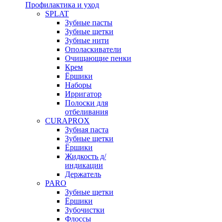
Профилактика и уход
SPLAT
Зубные пасты
Зубные щетки
Зубные нити
Ополаскиватели
Очищающие пенки
Крем
Ёршики
Наборы
Ирригатор
Полоски для
отбеливания
CURAPROX
Зубная паста
Зубные щетки
Ёршики
Жидкость д/
индикации
Держатель
PARO
Зубные щетки
Ёршики
Зубочистки
Флоссы