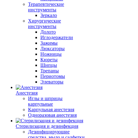
Терапевтические
инструменты
Зеркало
Хирургические
инструменты
Долото
Иглодержатели
Зажимы
Люксаторы
Ножницы
Кюреты
Шипцы
Трепаны
Периотомы
Элеваторы
Анестезия
Иглы и шприцы
карпульные
Карпульная анестезия
Одноразовая анестезия
Стерилизация и дезинфекция
Дезинфицирующие
средства, мыло и салфетки