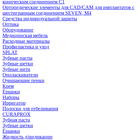
коническим соединением С1
Ортопедические элементы для CAD/CAM для имплантатов с
шестигранным соединением SEVEN, М4
Средства индивидуальной защиты
Оптика
Оборудование
Медицинская мебель
Расходные материалы
Профилактика и уход
SPLAT
Зубные пасты
Зубные щетки
Зубные нити
Ополаскиватели
Очищающие пенки
Крем
Ёршики
Наборы
Ирригатор
Полоски для отбеливания
CURAPROX
Зубная паста
Зубные щетки
Ёршики
Жидкость д/индикации