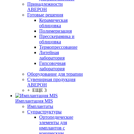
Принадлежности
АВЕРОН
Готовые решения
Керамическая
облицовка
Полимеризация
Пресскерамика и
облицовка
Термопрессование
Литейная
лаборатория
Гипсовочная
лаборатория
Оборудование для терапии
Сувенирная продукция
АВЕРОН
+ ЕЩЕ 3
Имплантация MIS
Имплантаты
Супраструктуры
Ортопедические
элементы для
имплантов с
коническим