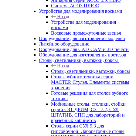
Аппараты серии АСОЗ 5.Х НЬЮ
Система АСОЗ ПЛЮС
Устройства для моделирования восками
Назад
Устройства для моделирования
восками
Восковые промежуточные звенья
Оборудование для изготовления моделей
Литейное оборудование
Оборудование для CAD-CAM и 3D-печати
Оборудование для изготовления протезов
Cтолы, светильники, вытяжки, боксы
Назад
Cтолы, светильники, вытяжки, боксы
Столы зубного техника серии
МАСТЕР. Стулья. Элементы системы
хранения
Готовые решения для столов зубного
техника
Мобильные столы, столики, стойки
серий СЗТ ДРИМ, СЗТ 7.2, СУЛ
ШТАТИВ, СПП для лабораторий и
врачебных кабинетов
Столы серии СУЛ 9.3 для
гипсовочной. Лабораторные столы