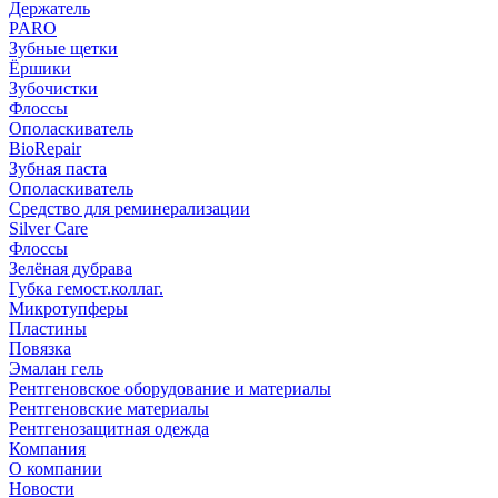
Держатель
PARO
Зубные щетки
Ёршики
Зубочистки
Флоссы
Ополаскиватель
BioRepair
Зубная паста
Ополаскиватель
Средство для реминерализации
Silver Care
Флоссы
Зелёная дубрава
Губка гемост.коллаг.
Микротупферы
Пластины
Повязка
Эмалан гель
Рентгеновское оборудование и материалы
Рентгеновские материалы
Рентгенозащитная одежда
Компания
О компании
Новости