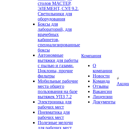
столов МАСТЕР,
ЭЛЕМЕНТ, СУЛ 9.2.
Светильники для
оборудования
Боксы для
лабораторий, для
врачебных
кабинетов,
специализированные
боксы
Автономные
Компания
вытяжки для работы
с пылью и газами.
О
Циклоны, прочие
компании
фильтры
Новости
Мобильные рабочие
Команда
Акци
места общего
Отзывы
пользования на базе
Вакансии
вытяжек УПЗ 7.2
Лицензии
Электроника для
Документы
рабочих мест
Пневматика для
рабочих мест
Полезные мелочи
для рабочих мест