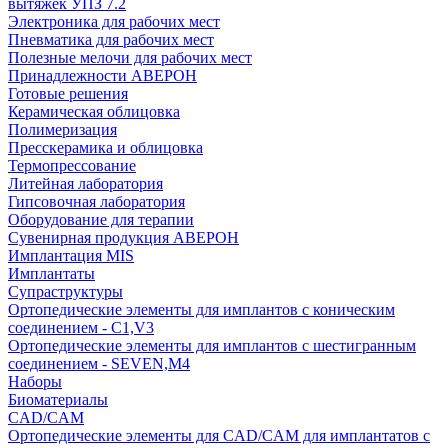
вытяжек УПЗ 7.2
Электроника для рабочих мест
Пневматика для рабочих мест
Полезные мелочи для рабочих мест
Принадлежности АВЕРОН
Готовые решения
Керамическая облицовка
Полимеризация
Пресскерамика и облицовка
Термопрессование
Литейная лаборатория
Гипсовочная лаборатория
Оборудование для терапии
Сувенирная продукция АВЕРОН
Имплантация MIS
Имплантаты
Супраструктуры
Ортопедические элементы для имплантов с коническим
соединением - C1,V3
Ортопедические элементы для имплантов с шестигранным
соединением - SEVEN,M4
Наборы
Биоматериалы
CAD/CAM
Ортопедические элементы для CAD/CAM для имплантатов с