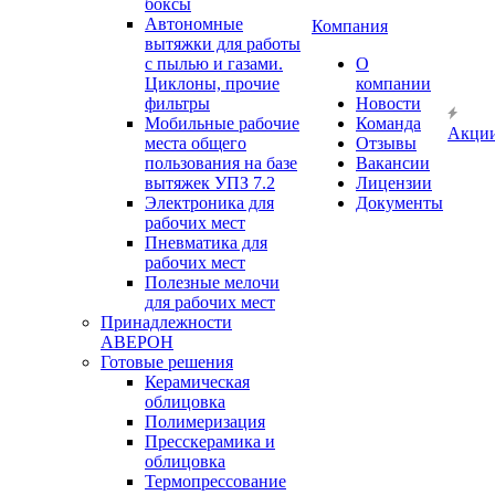
боксы
Автономные
Компания
вытяжки для работы
с пылью и газами.
О
Циклоны, прочие
компании
фильтры
Новости
Мобильные рабочие
Команда
Акци
места общего
Отзывы
пользования на базе
Вакансии
вытяжек УПЗ 7.2
Лицензии
Электроника для
Документы
рабочих мест
Пневматика для
рабочих мест
Полезные мелочи
для рабочих мест
Принадлежности
АВЕРОН
Готовые решения
Керамическая
облицовка
Полимеризация
Пресскерамика и
облицовка
Термопрессование