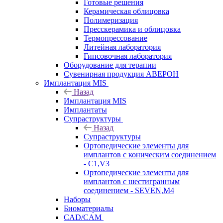
Готовые решения
Керамическая облицовка
Полимеризация
Пресскерамика и облицовка
Термопрессование
Литейная лаборатория
Гипсовочная лаборатория
Оборудование для терапии
Сувенирная продукция АВЕРОН
Имплантация MIS
Назад
Имплантация MIS
Имплантаты
Супраструктуры
Назад
Супраструктуры
Ортопедические элементы для
имплантов с коническим соединением
- C1,V3
Ортопедические элементы для
имплантов с шестигранным
соединением - SEVEN,M4
Наборы
Биоматериалы
CAD/CAM