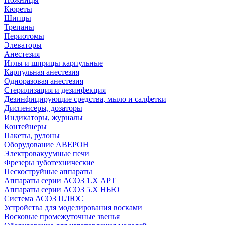
Кюреты
Шипцы
Трепаны
Периотомы
Элеваторы
Анестезия
Иглы и шприцы карпульные
Карпульная анестезия
Одноразовая анестезия
Стерилизация и дезинфекция
Дезинфицирующие средства, мыло и салфетки
Диспенсеры, дозаторы
Индикаторы, журналы
Контейнеры
Пакеты, рулоны
Оборудование АВЕРОН
Электровакуумные печи
Фрезеры зуботехнические
Пескоструйные аппараты
Аппараты серии АСОЗ 1.Х АРТ
Аппараты серии АСОЗ 5.Х НЬЮ
Система АСОЗ ПЛЮС
Устройства для моделирования восками
Восковые промежуточные звенья