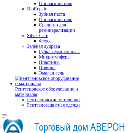
Ополаскиватель
BioRepair
Зубная паста
Ополаскиватель
Средство для
реминерализации
Silver Care
Флоссы
Зелёная дубрава
Губка гемост.коллаг.
Микротупферы
Пластины
Повязка
Эмалан гель
Рентгеновское оборудование и
материалы
Рентгеновские материалы
Рентгенозащитная одежда