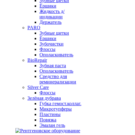
Зубные щетки
Ёршики
Жидкость д/
индикации
Держатель
PARO
Зубные щетки
Ёршики
Зубочистки
Флоссы
Ополаскиватель
BioRepair
Зубная паста
Ополаскиватель
Средство для
реминерализации
Silver Care
Флоссы
Зелёная дубрава
Губка гемост.коллаг.
Микротупферы
Пластины
Повязка
Эмалан гель