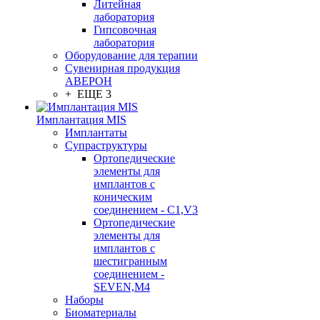
Литейная
лаборатория
Гипсовочная
лаборатория
Оборудование для терапии
Сувенирная продукция
АВЕРОН
+ ЕЩЕ 3
Имплантация MIS
Имплантаты
Супраструктуры
Ортопедические
элементы для
имплантов с
коническим
соединением - C1,V3
Ортопедические
элементы для
имплантов с
шестигранным
соединением -
SEVEN,M4
Наборы
Биоматериалы