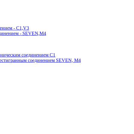
ением - C1,V3
единением - SEVEN,M4
оническим соединением С1
шестигранным соединением SEVEN, М4