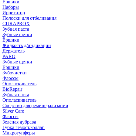
Ёршики
Наборы
Ирригатор
Полоски для отбеливания
CURAPROX
Зубная паста
Зубные щетки
Ёршики
Жидкость д/индикации
Держатель
PARO
Зубные щетки
Ёршики
Зубочистки
Флоссы
Ополаскиватель
BioRepair
Зубная паста
Ополаскиватель
Средство для реминерализации
Silver Care
Флоссы
Зелёная дубрава
Губка гемост.коллаг.
Микротупферы