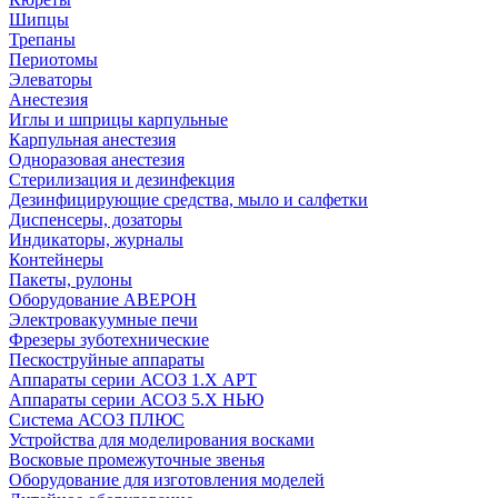
Шипцы
Трепаны
Периотомы
Элеваторы
Анестезия
Иглы и шприцы карпульные
Карпульная анестезия
Одноразовая анестезия
Стерилизация и дезинфекция
Дезинфицирующие средства, мыло и салфетки
Диспенсеры, дозаторы
Индикаторы, журналы
Контейнеры
Пакеты, рулоны
Оборудование АВЕРОН
Электровакуумные печи
Фрезеры зуботехнические
Пескоструйные аппараты
Аппараты серии АСОЗ 1.Х АРТ
Аппараты серии АСОЗ 5.Х НЬЮ
Система АСОЗ ПЛЮС
Устройства для моделирования восками
Восковые промежуточные звенья
Оборудование для изготовления моделей