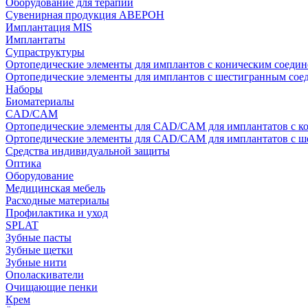
Оборудование для терапии
Сувенирная продукция АВЕРОН
Имплантация MIS
Имплантаты
Супраструктуры
Ортопедические элементы для имплантов с коническим соедин
Ортопедические элементы для имплантов с шестигранным со
Наборы
Биоматериалы
CAD/CAM
Ортопедические элементы для CAD/CAM для имплантатов с к
Ортопедические элементы для CAD/CAM для имплантатов с 
Средства индивидуальной защиты
Оптика
Оборудование
Медицинская мебель
Расходные материалы
Профилактика и уход
SPLAT
Зубные пасты
Зубные щетки
Зубные нити
Ополаскиватели
Очищающие пенки
Крем