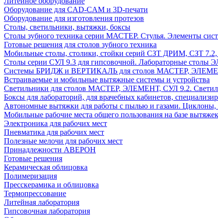
Литейное оборудование
Оборудование для CAD-CAM и 3D-печати
Оборудование для изготовления протезов
Cтолы, светильники, вытяжки, боксы
Столы зубного техника серии МАСТЕР. Стулья. Элементы сис
Готовые решения для столов зубного техника
Мобильные столы, столики, стойки серий СЗТ ДРИМ, СЗТ 7.2
Столы серии СУЛ 9.3 для гипсовочной. Лабораторные столы 
Системы БРИДЖ и ВЕРТИКАЛЬ для столов МАСТЕР, ЭЛЕМЕНТ,
Встраиваемые и мобильные вытяжные системы и устройства
Светильники для столов МАСТЕР, ЭЛЕМЕНТ, СУЛ 9.2. Светил
Боксы для лабораторий, для врачебных кабинетов, специализи
Автономные вытяжки для работы с пылью и газами. Циклоны,
Мобильные рабочие места общего пользования на базе вытяжек
Электроника для рабочих мест
Пневматика для рабочих мест
Полезные мелочи для рабочих мест
Принадлежности АВЕРОН
Готовые решения
Керамическая облицовка
Полимеризация
Пресскерамика и облицовка
Термопрессование
Литейная лаборатория
Гипсовочная лаборатория