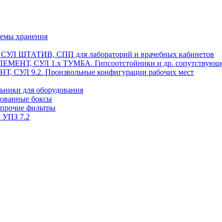
темы хранения
, СУЛ ШТАТИВ, СПП для лабораторий и врачебных кабинетов
ЭЛЕМЕНТ, СУЛ 1.х ТУМБА. Гипсоотстойники и др. сопутствующ
 СУЛ 9.2. Произвольные конфигурации рабочих мест
ьники для оборудования
рованные боксы
 прочие фильтры
 УПЗ 7.2