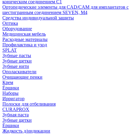
коническим соединением С1
Ортопедические элементы для CAD/CAM для имплантатов с
шестигранным соединением SEVEN, М4
Средства индивидуальной защиты
Оптика
Оборудование
Медицинская мебель
Расходные материалы
Профилактика и уход
SPLAT
Зубные пасты
Зубные щетки
Зубные нити
Ополаскиватели
Очищающие пенки
Крем
Ёршики
Наборы
Ирригатор
Полоски для отбеливания
CURAPROX
Зубная паста
Зубные щетки
Ёршики
Жидкость д/индикации