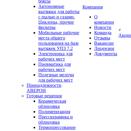
боксы
Автономные
Компания
вытяжки для работы
с пылью и газами.
О
Циклоны, прочие
компании
фильтры
Новости
Мобильные рабочие
Команда
Акци
места общего
Отзывы
пользования на базе
Вакансии
вытяжек УПЗ 7.2
Лицензии
Электроника для
Документы
рабочих мест
Пневматика для
рабочих мест
Полезные мелочи
для рабочих мест
Принадлежности
АВЕРОН
Готовые решения
Керамическая
облицовка
Полимеризация
Пресскерамика и
облицовка
Термопрессование