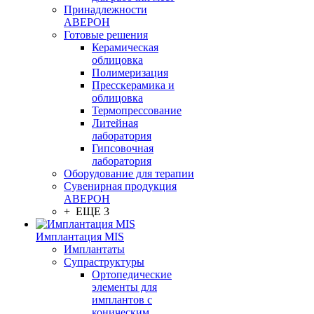
Принадлежности
АВЕРОН
Готовые решения
Керамическая
облицовка
Полимеризация
Пресскерамика и
облицовка
Термопрессование
Литейная
лаборатория
Гипсовочная
лаборатория
Оборудование для терапии
Сувенирная продукция
АВЕРОН
+ ЕЩЕ 3
Имплантация MIS
Имплантаты
Супраструктуры
Ортопедические
элементы для
имплантов с
коническим