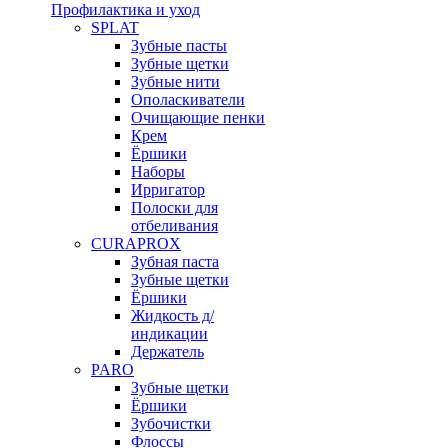
Профилактика и уход
SPLAT
Зубные пасты
Зубные щетки
Зубные нити
Ополаскиватели
Очищающие пенки
Крем
Ёршики
Наборы
Ирригатор
Полоски для
отбеливания
CURAPROX
Зубная паста
Зубные щетки
Ёршики
Жидкость д/
индикации
Держатель
PARO
Зубные щетки
Ёршики
Зубочистки
Флоссы