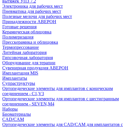
вытяжек УПЗ 7.2
Электроника для рабочих мест
Пневматика для рабочих мест
Полезные мелочи для рабочих мест
Принадлежности АВЕРОН
Готовые решения
Керамическая облицовка
Полимеризация
Пресскерамика и облицовка
Термопрессование
Литейная лаборатория
Гипсовочная лаборатория
Оборудование для терапии
Сувенирная продукция АВЕРОН
Имплантация MIS
Имплантаты
Супраструктуры
Ортопедические элементы для имплантов с коническим
соединением - C1,V3
Ортопедические элементы для имплантов с шестигранным
соединением - SEVEN,M4
Наборы
Биоматериалы
CAD/CAM
Ортопедические элементы для CAD/CAM для имплантатов с