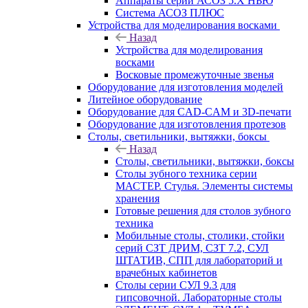
Аппараты серии АСОЗ 5.Х НЬЮ
Система АСОЗ ПЛЮС
Устройства для моделирования восками
Назад
Устройства для моделирования
восками
Восковые промежуточные звенья
Оборудование для изготовления моделей
Литейное оборудование
Оборудование для CAD-CAM и 3D-печати
Оборудование для изготовления протезов
Cтолы, светильники, вытяжки, боксы
Назад
Cтолы, светильники, вытяжки, боксы
Столы зубного техника серии
МАСТЕР. Стулья. Элементы системы
хранения
Готовые решения для столов зубного
техника
Мобильные столы, столики, стойки
серий СЗТ ДРИМ, СЗТ 7.2, СУЛ
ШТАТИВ, СПП для лабораторий и
врачебных кабинетов
Столы серии СУЛ 9.3 для
гипсовочной. Лабораторные столы