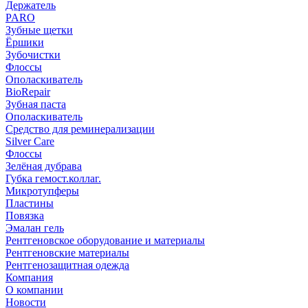
Держатель
PARO
Зубные щетки
Ёршики
Зубочистки
Флоссы
Ополаскиватель
BioRepair
Зубная паста
Ополаскиватель
Средство для реминерализации
Silver Care
Флоссы
Зелёная дубрава
Губка гемост.коллаг.
Микротупферы
Пластины
Повязка
Эмалан гель
Рентгеновское оборудование и материалы
Рентгеновские материалы
Рентгенозащитная одежда
Компания
О компании
Новости