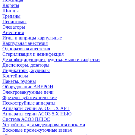
Кюреты
Шипцы
Трепаны
Периотомы
Элеваторы
Анестезия
Иглы и шприцы карпульные
Карпульная анестезия
Одноразовая анестезия
Стерилизация и дезинфекция
Дезинфицирующие средства, мыло и салфетки
Диспенсеры, дозаторы
Индикаторы, журналы
Контейнеры
Пакеты, рулоны
Оборудование АВЕРОН
Электровакуумные печи
Фрезеры зуботехнические
Пескоструйные аппараты
Аппараты серии АСОЗ 1.Х АРТ
Аппараты серии АСОЗ 5.Х НЬЮ
Система АСОЗ ПЛЮС
Устройства для моделирования восками
Восковые промежуточные звенья