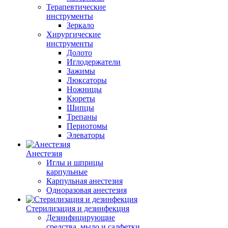
Терапевтические
инструменты
Зеркало
Хирургические
инструменты
Долото
Иглодержатели
Зажимы
Люксаторы
Ножницы
Кюреты
Шипцы
Трепаны
Периотомы
Элеваторы
Анестезия
Иглы и шприцы
карпульные
Карпульная анестезия
Одноразовая анестезия
Стерилизация и дезинфекция
Дезинфицирующие
средства, мыло и салфетки