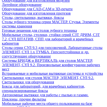
Оборудование для изготовления моделей
Литейное оборудование
Оборудование для CAD-CAM и 3D-печати
Оборудование для изготовления протезов
Cтолы, светильники, вытяжки, боксы
Столы зубного техника серии МАСТЕР. Стулья. Элементы
системы хранения
Готовые решения для столов зубного техника
Мобильные столы, столики, стойки серий СЗТ ДРИМ, СЗТ
7.2, СУЛ ШТАТИВ, СПП для лабораторий и врачебных
кабинетов
Столы серии СУЛ 9.3 для гипсовочной. Лабораторные столы
ЭЛЕМЕНТ, СУЛ 1.х ТУМБА. Гипсоотстойники и др.
сопутствующее оборудование
Системы БРИДЖ и ВЕРТИКАЛЬ для столов МАСТЕР,
ЭЛЕМЕНТ, СУЛ 9.2. Произвольные конфигурации рабочих
мест
Встраиваемые и мобильные вытяжные системы и устройства
Светильники для столов МАСТЕР, ЭЛЕМЕНТ, СУЛ 9.2.
Светильники для оборудования
Боксы для лабораторий, для врачебных кабинетов,
специализированные боксы
Автономные вытяжки для работы с пылью и газами.
Циклоны, прочие фильтры
Мобильные рабочие места общего пользования на базе