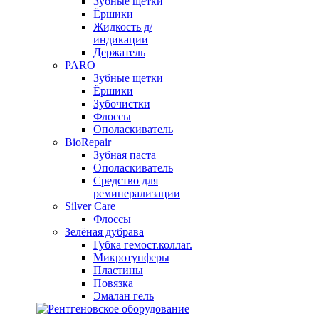
Зубные щетки
Ёршики
Жидкость д/
индикации
Держатель
PARO
Зубные щетки
Ёршики
Зубочистки
Флоссы
Ополаскиватель
BioRepair
Зубная паста
Ополаскиватель
Средство для
реминерализации
Silver Care
Флоссы
Зелёная дубрава
Губка гемост.коллаг.
Микротупферы
Пластины
Повязка
Эмалан гель