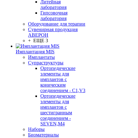
Литейная
лаборатория
Гипсовочная
лаборатория
Оборудование для терапии
Сувенирная продукция
АВЕРОН
+ ЕЩЕ 3
Имплантация MIS
Имплантаты
Супраструктуры
Ортопедические
элементы для
имплантов с
коническим
соединением - C1,V3
Ортопедические
элементы для
имплантов с
шестигранным
соединением -
SEVEN,M4
Наборы
Биоматериалы