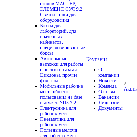
столов МАСТЕР,
ЭЛЕМЕНТ, СУЛ 9.2.
Светильники для
оборудования
Боксы для
лабораторий, для
врачебных
кабинетов,
специализированные
боксы
Автономные
Компания
вытяжки для работы
с пылью и газами.
О
Циклоны, прочие
компании
фильтры
Новости
Мобильные рабочие
Команда
Акци
места общего
Отзывы
пользования на базе
Вакансии
вытяжек УПЗ 7.2
Лицензии
Электроника для
Документы
рабочих мест
Пневматика для
рабочих мест
Полезные мелочи
для рабочих мест