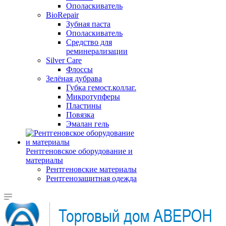
Ополаскиватель
BioRepair
Зубная паста
Ополаскиватель
Средство для
реминерализации
Silver Care
Флоссы
Зелёная дубрава
Губка гемост.коллаг.
Микротупферы
Пластины
Повязка
Эмалан гель
Рентгеновское оборудование и
материалы
Рентгеновские материалы
Рентгенозащитная одежда