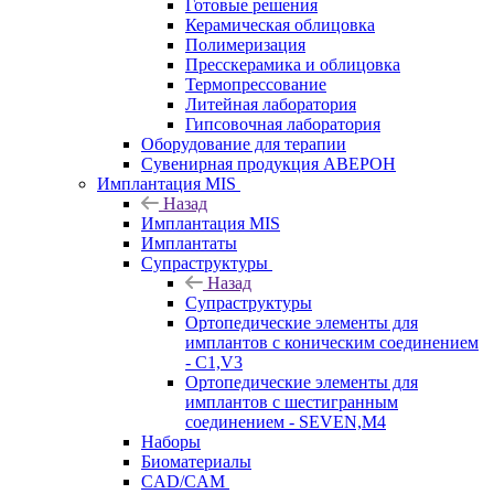
Готовые решения
Керамическая облицовка
Полимеризация
Пресскерамика и облицовка
Термопрессование
Литейная лаборатория
Гипсовочная лаборатория
Оборудование для терапии
Сувенирная продукция АВЕРОН
Имплантация MIS
Назад
Имплантация MIS
Имплантаты
Супраструктуры
Назад
Супраструктуры
Ортопедические элементы для
имплантов с коническим соединением
- C1,V3
Ортопедические элементы для
имплантов с шестигранным
соединением - SEVEN,M4
Наборы
Биоматериалы
CAD/CAM