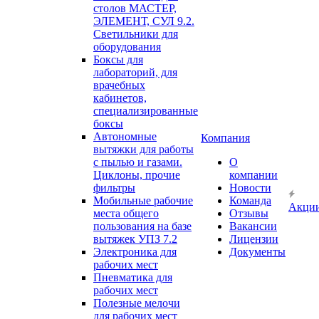
столов МАСТЕР,
ЭЛЕМЕНТ, СУЛ 9.2.
Светильники для
оборудования
Боксы для
лабораторий, для
врачебных
кабинетов,
специализированные
боксы
Автономные
Компания
вытяжки для работы
с пылью и газами.
О
Циклоны, прочие
компании
фильтры
Новости
Мобильные рабочие
Команда
Акци
места общего
Отзывы
пользования на базе
Вакансии
вытяжек УПЗ 7.2
Лицензии
Электроника для
Документы
рабочих мест
Пневматика для
рабочих мест
Полезные мелочи
для рабочих мест