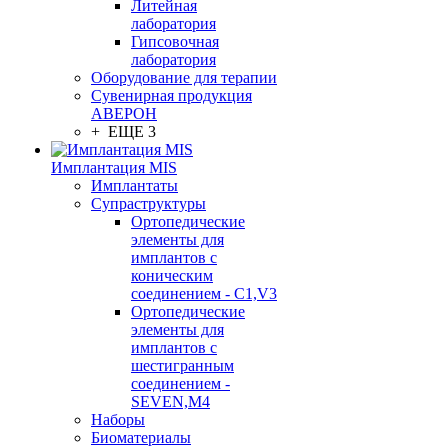
Литейная
лаборатория
Гипсовочная
лаборатория
Оборудование для терапии
Сувенирная продукция
АВЕРОН
+ ЕЩЕ 3
Имплантация MIS
Имплантаты
Супраструктуры
Ортопедические
элементы для
имплантов с
коническим
соединением - C1,V3
Ортопедические
элементы для
имплантов с
шестигранным
соединением -
SEVEN,M4
Наборы
Биоматериалы