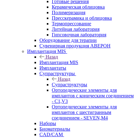
Готовые решения
Керамическая облицовка
Полимеризация
Пресскерамика и облицовка
Термопрессование
Литейная лаборатория
Гипсовочная лаборатория
Оборудование для терапии
Сувенирная продукция АВЕРОН
Имплантация MIS
Назад
Имплантация MIS
Имплантаты
Супраструктуры
Назад
Супраструктуры
Ортопедические элементы для
имплантов с коническим соединением
- C1,V3
Ортопедические элементы для
имплантов с шестигранным
соединением - SEVEN,M4
Наборы
Биоматериалы
CAD/CAM