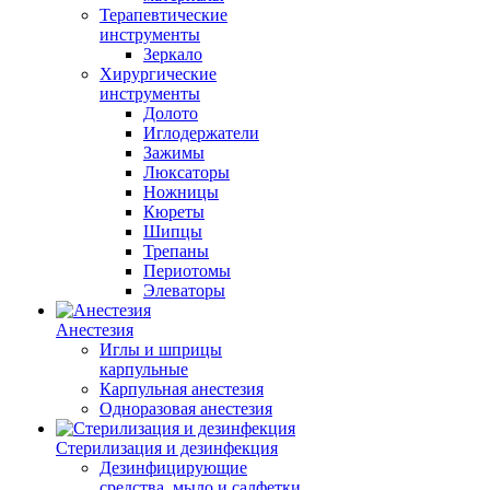
Терапевтические
инструменты
Зеркало
Хирургические
инструменты
Долото
Иглодержатели
Зажимы
Люксаторы
Ножницы
Кюреты
Шипцы
Трепаны
Периотомы
Элеваторы
Анестезия
Иглы и шприцы
карпульные
Карпульная анестезия
Одноразовая анестезия
Стерилизация и дезинфекция
Дезинфицирующие
средства, мыло и салфетки