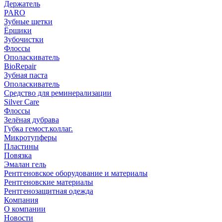
Держатель
PARO
Зубные щетки
Ёршики
Зубочистки
Флоссы
Ополаскиватель
BioRepair
Зубная паста
Ополаскиватель
Средство для реминерализации
Silver Care
Флоссы
Зелёная дубрава
Губка гемост.коллаг.
Микротупферы
Пластины
Повязка
Эмалан гель
Рентгеновское оборудование и материалы
Рентгеновские материалы
Рентгенозащитная одежда
Компания
О компании
Новости