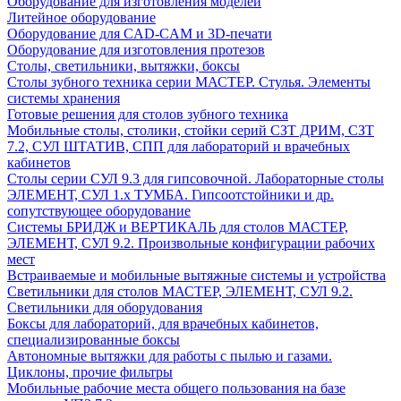
Оборудование для изготовления моделей
Литейное оборудование
Оборудование для CAD-CAM и 3D-печати
Оборудование для изготовления протезов
Cтолы, светильники, вытяжки, боксы
Столы зубного техника серии МАСТЕР. Стулья. Элементы
системы хранения
Готовые решения для столов зубного техника
Мобильные столы, столики, стойки серий СЗТ ДРИМ, СЗТ
7.2, СУЛ ШТАТИВ, СПП для лабораторий и врачебных
кабинетов
Столы серии СУЛ 9.3 для гипсовочной. Лабораторные столы
ЭЛЕМЕНТ, СУЛ 1.х ТУМБА. Гипсоотстойники и др.
сопутствующее оборудование
Системы БРИДЖ и ВЕРТИКАЛЬ для столов МАСТЕР,
ЭЛЕМЕНТ, СУЛ 9.2. Произвольные конфигурации рабочих
мест
Встраиваемые и мобильные вытяжные системы и устройства
Светильники для столов МАСТЕР, ЭЛЕМЕНТ, СУЛ 9.2.
Светильники для оборудования
Боксы для лабораторий, для врачебных кабинетов,
специализированные боксы
Автономные вытяжки для работы с пылью и газами.
Циклоны, прочие фильтры
Мобильные рабочие места общего пользования на базе