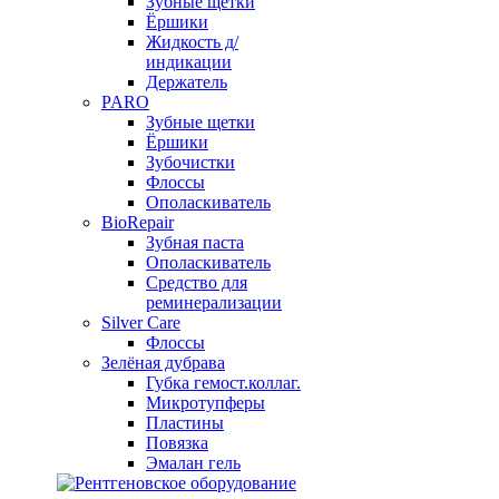
Зубные щетки
Ёршики
Жидкость д/
индикации
Держатель
PARO
Зубные щетки
Ёршики
Зубочистки
Флоссы
Ополаскиватель
BioRepair
Зубная паста
Ополаскиватель
Средство для
реминерализации
Silver Care
Флоссы
Зелёная дубрава
Губка гемост.коллаг.
Микротупферы
Пластины
Повязка
Эмалан гель