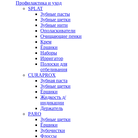
Профилактика и уход
SPLAT
Зубные пасты
Зубные щетки
Зубные нити
Ополаскиватели
Очищающие пенки
Крем
Ёршики
Наборы
Ирригатор
Полоски для
отбеливания
CURAPROX
Зубная паста
Зубные щетки
Ёршики
Жидкость д/
индикации
Держатель
PARO
Зубные щетки
Ёршики
Зубочистки
Флоссы