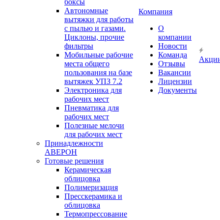
боксы
Автономные
Компания
вытяжки для работы
с пылью и газами.
О
Циклоны, прочие
компании
фильтры
Новости
Мобильные рабочие
Команда
Акци
места общего
Отзывы
пользования на базе
Вакансии
вытяжек УПЗ 7.2
Лицензии
Электроника для
Документы
рабочих мест
Пневматика для
рабочих мест
Полезные мелочи
для рабочих мест
Принадлежности
АВЕРОН
Готовые решения
Керамическая
облицовка
Полимеризация
Пресскерамика и
облицовка
Термопрессование