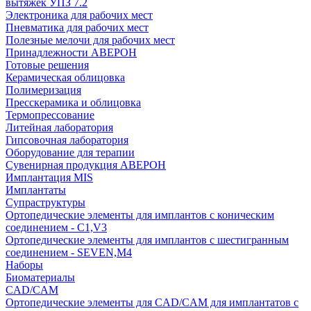
вытяжек УПЗ 7.2
Электроника для рабочих мест
Пневматика для рабочих мест
Полезные мелочи для рабочих мест
Принадлежности АВЕРОН
Готовые решения
Керамическая облицовка
Полимеризация
Пресскерамика и облицовка
Термопрессование
Литейная лаборатория
Гипсовочная лаборатория
Оборудование для терапии
Сувенирная продукция АВЕРОН
Имплантация MIS
Имплантаты
Супраструктуры
Ортопедические элементы для имплантов с коническим
соединением - C1,V3
Ортопедические элементы для имплантов с шестигранным
соединением - SEVEN,M4
Наборы
Биоматериалы
CAD/CAM
Ортопедические элементы для CAD/CAM для имплантатов с