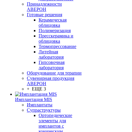
Принадлежности
АВЕРОН
Готовые решения
Керамическая
облицовка
Полимеризация
Пресскерамика и
облицовка
Термопрессование
Литейная
лаборатория
Гипсовочная
лаборатория
Оборудование для терапии
Сувенирная продукция
АВЕРОН
+ ЕЩЕ 3
Имплантация MIS
Имплантаты
Супраструктуры
Ортопедические
элементы для
имплантов с
коническим