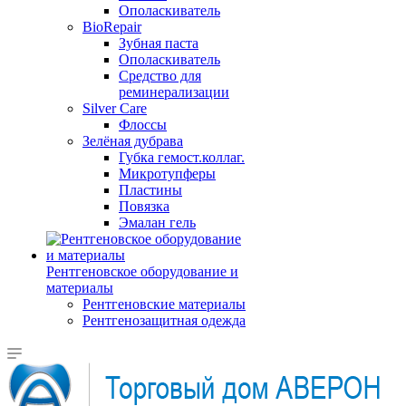
Ополаскиватель
BioRepair
Зубная паста
Ополаскиватель
Средство для
реминерализации
Silver Care
Флоссы
Зелёная дубрава
Губка гемост.коллаг.
Микротупферы
Пластины
Повязка
Эмалан гель
Рентгеновское оборудование и
материалы
Рентгеновские материалы
Рентгенозащитная одежда