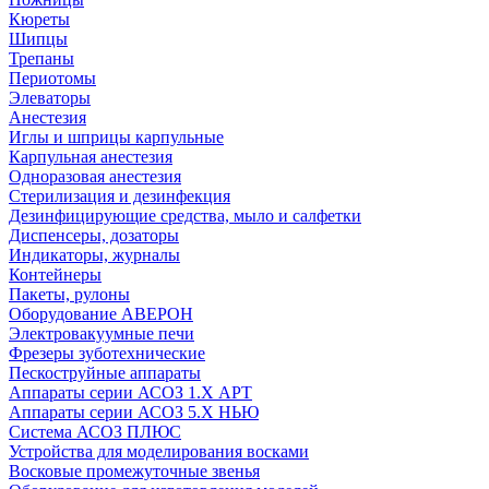
Кюреты
Шипцы
Трепаны
Периотомы
Элеваторы
Анестезия
Иглы и шприцы карпульные
Карпульная анестезия
Одноразовая анестезия
Стерилизация и дезинфекция
Дезинфицирующие средства, мыло и салфетки
Диспенсеры, дозаторы
Индикаторы, журналы
Контейнеры
Пакеты, рулоны
Оборудование АВЕРОН
Электровакуумные печи
Фрезеры зуботехнические
Пескоструйные аппараты
Аппараты серии АСОЗ 1.Х АРТ
Аппараты серии АСОЗ 5.Х НЬЮ
Система АСОЗ ПЛЮС
Устройства для моделирования восками
Восковые промежуточные звенья