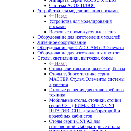
Аппараты серии АСОЗ 5.Х НЬЮ
Система АСОЗ ПЛЮС
Устройства для моделирования восками
Назад
Устройства для моделирования
восками
Восковые промежуточные звенья
Оборудование для изготовления моделей
Литейное оборудование
Оборудование для CAD-CAM и 3D-печати
Оборудование для изготовления протезов
Cтолы, светильники, вытяжки, боксы
Назад
Cтолы, светильники, вытяжки, боксы
Столы зубного техника серии
МАСТЕР. Стулья. Элементы системы
хранения
Готовые решения для столов зубного
техника
Мобильные столы, столики, стойки
серий СЗТ ДРИМ, СЗТ 7.2, СУЛ
ШТАТИВ, СПП для лабораторий и
врачебных кабинетов
Столы серии СУЛ 9.3 для
гипсовочной. Лабораторные столы