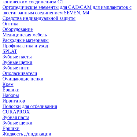
коническим соединением С1
Ортопедические элементы для CAD/CAM для имплантатов с
шестигранным соединением SEVEN, М4
Средства индивидуальной защиты
Оптика
Оборудование
Медицинская мебель
Расходные материалы
Профилактика и уход
SPLAT
Зубные пасты
Зубные щетки
Зубные нити
Ополаскиватели
Очищающие пенки
Крем
Ёршики
Наборы
Ирригатор
Полоски для отбеливания
CURAPROX
Зубная паста
Зубные щетки
Ёршики
Жидкость д/индикации