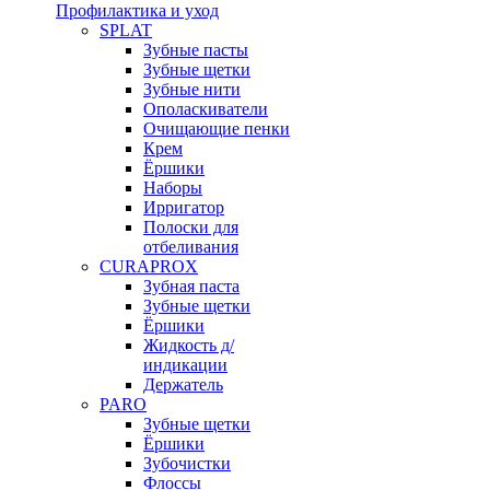
Профилактика и уход
SPLAT
Зубные пасты
Зубные щетки
Зубные нити
Ополаскиватели
Очищающие пенки
Крем
Ёршики
Наборы
Ирригатор
Полоски для
отбеливания
CURAPROX
Зубная паста
Зубные щетки
Ёршики
Жидкость д/
индикации
Держатель
PARO
Зубные щетки
Ёршики
Зубочистки
Флоссы