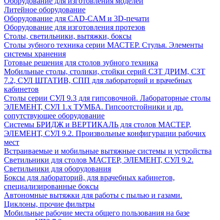
Оборудование для изготовления моделей
Литейное оборудование
Оборудование для CAD-CAM и 3D-печати
Оборудование для изготовления протезов
Cтолы, светильники, вытяжки, боксы
Столы зубного техника серии МАСТЕР. Стулья. Элементы
системы хранения
Готовые решения для столов зубного техника
Мобильные столы, столики, стойки серий СЗТ ДРИМ, СЗТ
7.2, СУЛ ШТАТИВ, СПП для лабораторий и врачебных
кабинетов
Столы серии СУЛ 9.3 для гипсовочной. Лабораторные столы
ЭЛЕМЕНТ, СУЛ 1.х ТУМБА. Гипсоотстойники и др.
сопутствующее оборудование
Системы БРИДЖ и ВЕРТИКАЛЬ для столов МАСТЕР,
ЭЛЕМЕНТ, СУЛ 9.2. Произвольные конфигурации рабочих
мест
Встраиваемые и мобильные вытяжные системы и устройства
Светильники для столов МАСТЕР, ЭЛЕМЕНТ, СУЛ 9.2.
Светильники для оборудования
Боксы для лабораторий, для врачебных кабинетов,
специализированные боксы
Автономные вытяжки для работы с пылью и газами.
Циклоны, прочие фильтры
Мобильные рабочие места общего пользования на базе