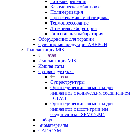
Готовые решения
Керамическая облицовка
Полимеризация
Пресскерамика и облицовка
Термопрессование
Литейная лаборатория
Гипсовочная лаборатория
Оборудование для терапии
Сувенирная продукция АВЕРОН
Имплантация MIS
Назад
Имплантация MIS
Имплантаты
Супраструктуры
Назад
Супраструктуры
Ортопедические элементы для
имплантов с коническим соединением
- C1,V3
Ортопедические элементы для
имплантов с шестигранным
соединением - SEVEN,M4
Наборы
Биоматериалы
CAD/CAM