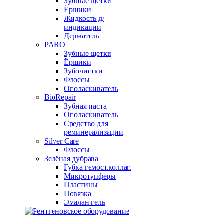
Зубные щетки
Ёршики
Жидкость д/
индикации
Держатель
PARO
Зубные щетки
Ёршики
Зубочистки
Флоссы
Ополаскиватель
BioRepair
Зубная паста
Ополаскиватель
Средство для
реминерализации
Silver Care
Флоссы
Зелёная дубрава
Губка гемост.коллаг.
Микротупферы
Пластины
Повязка
Эмалан гель