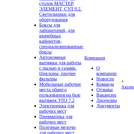
столов МАСТЕР,
ЭЛЕМЕНТ, СУЛ 9.2.
Светильники для
оборудования
Боксы для
лабораторий, для
врачебных
кабинетов,
специализированные
боксы
Автономные
Компания
вытяжки для работы
с пылью и газами.
О
Циклоны, прочие
компании
фильтры
Новости
Мобильные рабочие
Команда
Акци
места общего
Отзывы
пользования на базе
Вакансии
вытяжек УПЗ 7.2
Лицензии
Электроника для
Документы
рабочих мест
Пневматика для
рабочих мест
Полезные мелочи
для рабочих мест