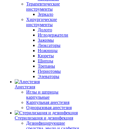
Терапевтические
инструменты
Зеркало
Хирургические
инструменты
Долото
Иглодержатели
Зажимы
Люксаторы
Ножницы
Кюреты
Шипцы
Трепаны
Периотомы
Элеваторы
Анестезия
Иглы и шприцы
карпульные
Карпульная анестезия
Одноразовая анестезия
Стерилизация и дезинфекция
Дезинфицирующие
средства, мыло и салфетки