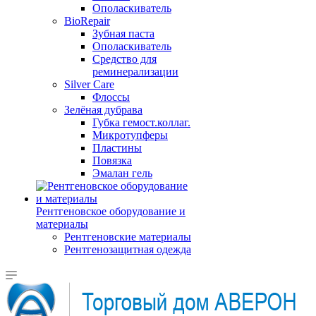
Ополаскиватель
BioRepair
Зубная паста
Ополаскиватель
Средство для
реминерализации
Silver Care
Флоссы
Зелёная дубрава
Губка гемост.коллаг.
Микротупферы
Пластины
Повязка
Эмалан гель
Рентгеновское оборудование и
материалы
Рентгеновские материалы
Рентгенозащитная одежда