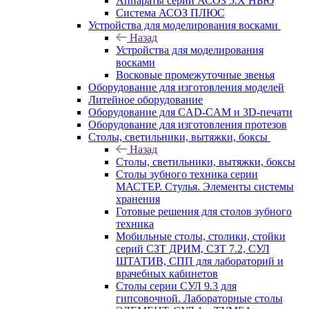
Аппараты серии АСОЗ 5.Х НЬЮ
Система АСОЗ ПЛЮС
Устройства для моделирования восками
Назад
Устройства для моделирования
восками
Восковые промежуточные звенья
Оборудование для изготовления моделей
Литейное оборудование
Оборудование для CAD-CAM и 3D-печати
Оборудование для изготовления протезов
Cтолы, светильники, вытяжки, боксы
Назад
Cтолы, светильники, вытяжки, боксы
Столы зубного техника серии
МАСТЕР. Стулья. Элементы системы
хранения
Готовые решения для столов зубного
техника
Мобильные столы, столики, стойки
серий СЗТ ДРИМ, СЗТ 7.2, СУЛ
ШТАТИВ, СПП для лабораторий и
врачебных кабинетов
Столы серии СУЛ 9.3 для
гипсовочной. Лабораторные столы