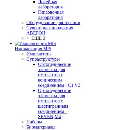
Литейная
лаборатория
Гипсовочная
лаборатория
Оборудование для терапии
Сувенирная продукция
АВЕРОН
+ ЕЩЕ 3
Имплантация MIS
Имплантаты
Супраструктуры
Ортопедические
элементы для
имплантов с
коническим
соединением - C1,V3
Ортопедические
элементы для
имплантов с
шестигранным
соединением -
SEVEN,M4
Наборы
Биоматериалы