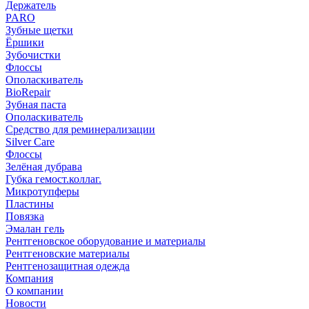
Держатель
PARO
Зубные щетки
Ёршики
Зубочистки
Флоссы
Ополаскиватель
BioRepair
Зубная паста
Ополаскиватель
Средство для реминерализации
Silver Care
Флоссы
Зелёная дубрава
Губка гемост.коллаг.
Микротупферы
Пластины
Повязка
Эмалан гель
Рентгеновское оборудование и материалы
Рентгеновские материалы
Рентгенозащитная одежда
Компания
О компании
Новости