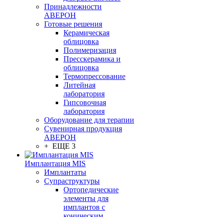
Принадлежности
АВЕРОН
Готовые решения
Керамическая
облицовка
Полимеризация
Пресскерамика и
облицовка
Термопрессование
Литейная
лаборатория
Гипсовочная
лаборатория
Оборудование для терапии
Сувенирная продукция
АВЕРОН
+ ЕЩЕ 3
Имплантация MIS
Имплантаты
Супраструктуры
Ортопедические
элементы для
имплантов с
коническим