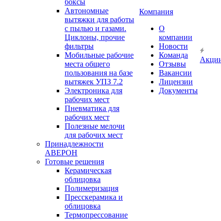
боксы
Автономные
Компания
вытяжки для работы
с пылью и газами.
О
Циклоны, прочие
компании
фильтры
Новости
Мобильные рабочие
Команда
Акци
места общего
Отзывы
пользования на базе
Вакансии
вытяжек УПЗ 7.2
Лицензии
Электроника для
Документы
рабочих мест
Пневматика для
рабочих мест
Полезные мелочи
для рабочих мест
Принадлежности
АВЕРОН
Готовые решения
Керамическая
облицовка
Полимеризация
Пресскерамика и
облицовка
Термопрессование