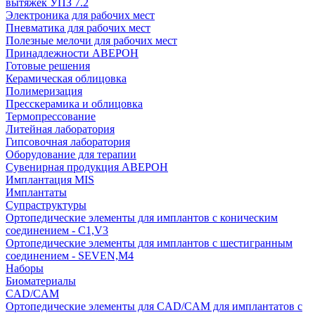
вытяжек УПЗ 7.2
Электроника для рабочих мест
Пневматика для рабочих мест
Полезные мелочи для рабочих мест
Принадлежности АВЕРОН
Готовые решения
Керамическая облицовка
Полимеризация
Пресскерамика и облицовка
Термопрессование
Литейная лаборатория
Гипсовочная лаборатория
Оборудование для терапии
Сувенирная продукция АВЕРОН
Имплантация MIS
Имплантаты
Супраструктуры
Ортопедические элементы для имплантов с коническим
соединением - C1,V3
Ортопедические элементы для имплантов с шестигранным
соединением - SEVEN,M4
Наборы
Биоматериалы
CAD/CAM
Ортопедические элементы для CAD/CAM для имплантатов с