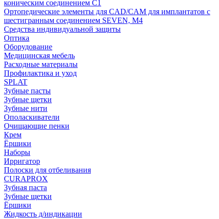
коническим соединением С1
Ортопедические элементы для CAD/CAM для имплантатов с
шестигранным соединением SEVEN, М4
Средства индивидуальной защиты
Оптика
Оборудование
Медицинская мебель
Расходные материалы
Профилактика и уход
SPLAT
Зубные пасты
Зубные щетки
Зубные нити
Ополаскиватели
Очищающие пенки
Крем
Ёршики
Наборы
Ирригатор
Полоски для отбеливания
CURAPROX
Зубная паста
Зубные щетки
Ёршики
Жидкость д/индикации