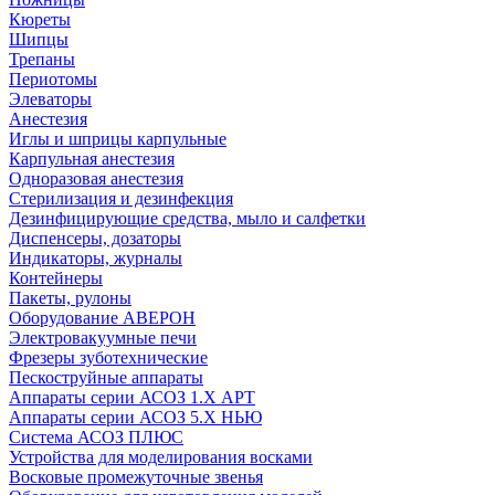
Кюреты
Шипцы
Трепаны
Периотомы
Элеваторы
Анестезия
Иглы и шприцы карпульные
Карпульная анестезия
Одноразовая анестезия
Стерилизация и дезинфекция
Дезинфицирующие средства, мыло и салфетки
Диспенсеры, дозаторы
Индикаторы, журналы
Контейнеры
Пакеты, рулоны
Оборудование АВЕРОН
Электровакуумные печи
Фрезеры зуботехнические
Пескоструйные аппараты
Аппараты серии АСОЗ 1.Х АРТ
Аппараты серии АСОЗ 5.Х НЬЮ
Система АСОЗ ПЛЮС
Устройства для моделирования восками
Восковые промежуточные звенья