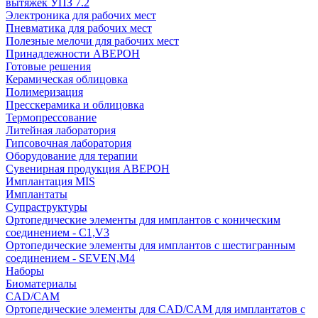
вытяжек УПЗ 7.2
Электроника для рабочих мест
Пневматика для рабочих мест
Полезные мелочи для рабочих мест
Принадлежности АВЕРОН
Готовые решения
Керамическая облицовка
Полимеризация
Пресскерамика и облицовка
Термопрессование
Литейная лаборатория
Гипсовочная лаборатория
Оборудование для терапии
Сувенирная продукция АВЕРОН
Имплантация MIS
Имплантаты
Супраструктуры
Ортопедические элементы для имплантов с коническим
соединением - C1,V3
Ортопедические элементы для имплантов с шестигранным
соединением - SEVEN,M4
Наборы
Биоматериалы
CAD/CAM
Ортопедические элементы для CAD/CAM для имплантатов с