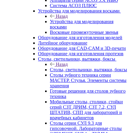
Аппараты серии АСОЗ 5.Х НЬЮ
Система АСОЗ ПЛЮС
Устройства для моделирования восками
Назад
Устройства для моделирования
восками
Восковые промежуточные звенья
Оборудование для изготовления моделей
Литейное оборудование
Оборудование для CAD-CAM и 3D-печати
Оборудование для изготовления протезов
Cтолы, светильники, вытяжки, боксы
Назад
Cтолы, светильники, вытяжки, боксы
Столы зубного техника серии
МАСТЕР. Стулья. Элементы системы
хранения
Готовые решения для столов зубного
техника
Мобильные столы, столики, стойки
серий СЗТ ДРИМ, СЗТ 7.2, СУЛ
ШТАТИВ, СПП для лабораторий и
врачебных кабинетов
Столы серии СУЛ 9.3 для
гипсовочной. Лабораторные столы