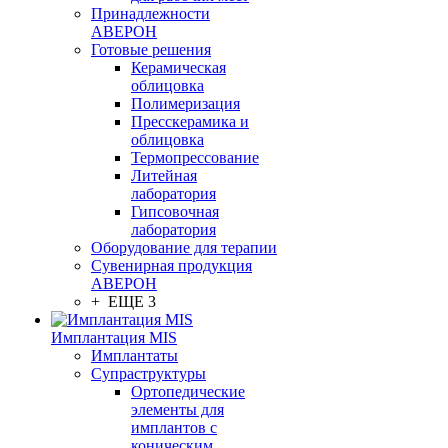
Принадлежности
АВЕРОН
Готовые решения
Керамическая
облицовка
Полимеризация
Пресскерамика и
облицовка
Термопрессование
Литейная
лаборатория
Гипсовочная
лаборатория
Оборудование для терапии
Сувенирная продукция
АВЕРОН
+ ЕЩЕ 3
Имплантация MIS
Имплантаты
Супраструктуры
Ортопедические
элементы для
имплантов с
коническим