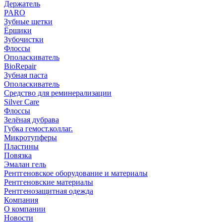
Держатель
PARO
Зубные щетки
Ёршики
Зубочистки
Флоссы
Ополаскиватель
BioRepair
Зубная паста
Ополаскиватель
Средство для реминерализации
Silver Care
Флоссы
Зелёная дубрава
Губка гемост.коллаг.
Микротупферы
Пластины
Повязка
Эмалан гель
Рентгеновское оборудование и материалы
Рентгеновские материалы
Рентгенозащитная одежда
Компания
О компании
Новости