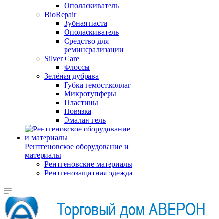
Ополаскиватель
BioRepair
Зубная паста
Ополаскиватель
Средство для
реминерализации
Silver Care
Флоссы
Зелёная дубрава
Губка гемост.коллаг.
Микротупферы
Пластины
Повязка
Эмалан гель
Рентгеновское оборудование и
материалы
Рентгеновские материалы
Рентгенозащитная одежда