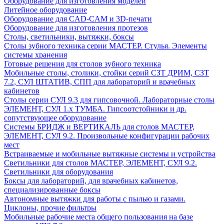
Оборудование для изготовления моделей
Литейное оборудование
Оборудование для CAD-CAM и 3D-печати
Оборудование для изготовления протезов
Cтолы, светильники, вытяжки, боксы
Столы зубного техника серии МАСТЕР. Стулья. Элементы
системы хранения
Готовые решения для столов зубного техника
Мобильные столы, столики, стойки серий СЗТ ДРИМ, СЗТ
7.2, СУЛ ШТАТИВ, СПП для лабораторий и врачебных
кабинетов
Столы серии СУЛ 9.3 для гипсовочной. Лабораторные столы
ЭЛЕМЕНТ, СУЛ 1.х ТУМБА. Гипсоотстойники и др.
сопутствующее оборудование
Системы БРИДЖ и ВЕРТИКАЛЬ для столов МАСТЕР,
ЭЛЕМЕНТ, СУЛ 9.2. Произвольные конфигурации рабочих
мест
Встраиваемые и мобильные вытяжные системы и устройства
Светильники для столов МАСТЕР, ЭЛЕМЕНТ, СУЛ 9.2.
Светильники для оборудования
Боксы для лабораторий, для врачебных кабинетов,
специализированные боксы
Автономные вытяжки для работы с пылью и газами.
Циклоны, прочие фильтры
Мобильные рабочие места общего пользования на базе