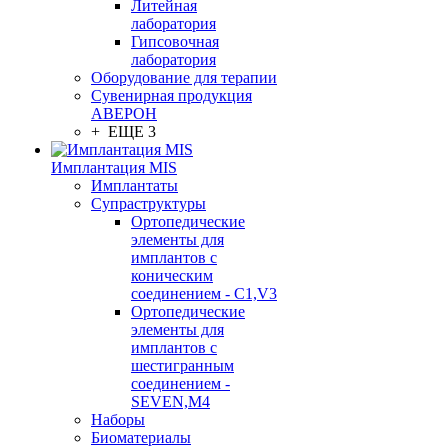
Литейная
лаборатория
Гипсовочная
лаборатория
Оборудование для терапии
Сувенирная продукция
АВЕРОН
+ ЕЩЕ 3
Имплантация MIS
Имплантаты
Супраструктуры
Ортопедические
элементы для
имплантов с
коническим
соединением - C1,V3
Ортопедические
элементы для
имплантов с
шестигранным
соединением -
SEVEN,M4
Наборы
Биоматериалы