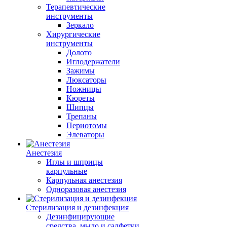
Терапевтические
инструменты
Зеркало
Хирургические
инструменты
Долото
Иглодержатели
Зажимы
Люксаторы
Ножницы
Кюреты
Шипцы
Трепаны
Периотомы
Элеваторы
Анестезия
Иглы и шприцы
карпульные
Карпульная анестезия
Одноразовая анестезия
Стерилизация и дезинфекция
Дезинфицирующие
средства, мыло и салфетки