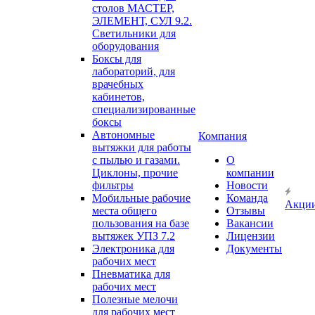
столов МАСТЕР,
ЭЛЕМЕНТ, СУЛ 9.2.
Светильники для
оборудования
Боксы для
лабораторий, для
врачебных
кабинетов,
специализированные
боксы
Автономные
Компания
вытяжки для работы
с пылью и газами.
О
Циклоны, прочие
компании
фильтры
Новости
Мобильные рабочие
Команда
Акци
места общего
Отзывы
пользования на базе
Вакансии
вытяжек УПЗ 7.2
Лицензии
Электроника для
Документы
рабочих мест
Пневматика для
рабочих мест
Полезные мелочи
для рабочих мест