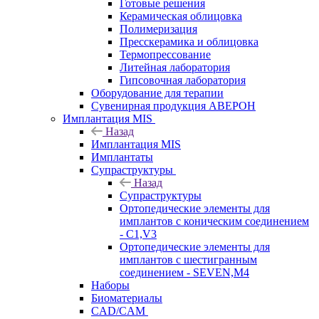
Готовые решения
Керамическая облицовка
Полимеризация
Пресскерамика и облицовка
Термопрессование
Литейная лаборатория
Гипсовочная лаборатория
Оборудование для терапии
Сувенирная продукция АВЕРОН
Имплантация MIS
Назад
Имплантация MIS
Имплантаты
Супраструктуры
Назад
Супраструктуры
Ортопедические элементы для
имплантов с коническим соединением
- C1,V3
Ортопедические элементы для
имплантов с шестигранным
соединением - SEVEN,M4
Наборы
Биоматериалы
CAD/CAM