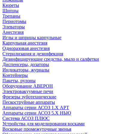
Кюреты
Шипцы
Трепаны
Периотомы
Элеваторы
Анестезия
Иглы и шприцы карпульные
Карпульная анестезия
Одноразовая анестезия
Стерилизация и дезинфекция
Дезинфицирующие средства, мыло и салфетки
Диспенсеры, дозаторы
Индикаторы, журналы
Контейнеры
Пакеты, рулоны
Оборудование АВЕРОН
Электровакуумные печи
Фрезеры зуботехнические
Пескоструйные аппараты
Аппараты серии АСОЗ 1.Х АРТ
Аппараты серии АСОЗ 5.Х НЬЮ
Система АСОЗ ПЛЮС
Устройства для моделирования восками
Восковые промежуточные звенья