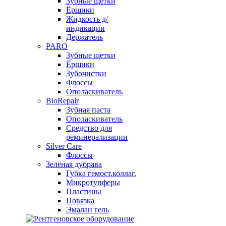
Зубные щетки
Ёршики
Жидкость д/
индикации
Держатель
PARO
Зубные щетки
Ёршики
Зубочистки
Флоссы
Ополаскиватель
BioRepair
Зубная паста
Ополаскиватель
Средство для
реминерализации
Silver Care
Флоссы
Зелёная дубрава
Губка гемост.коллаг.
Микротупферы
Пластины
Повязка
Эмалан гель