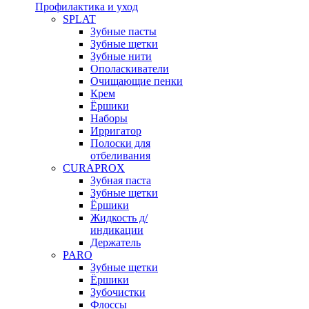
Профилактика и уход
SPLAT
Зубные пасты
Зубные щетки
Зубные нити
Ополаскиватели
Очищающие пенки
Крем
Ёршики
Наборы
Ирригатор
Полоски для
отбеливания
CURAPROX
Зубная паста
Зубные щетки
Ёршики
Жидкость д/
индикации
Держатель
PARO
Зубные щетки
Ёршики
Зубочистки
Флоссы