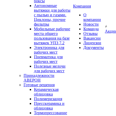
боксы
Автономные
Компания
вытяжки для работы
с пылью и газами.
О
Циклоны, прочие
компании
фильтры
Новости
Мобильные рабочие
Команда
Акци
места общего
Отзывы
пользования на базе
Вакансии
вытяжек УПЗ 7.2
Лицензии
Электроника для
Документы
рабочих мест
Пневматика для
рабочих мест
Полезные мелочи
для рабочих мест
Принадлежности
АВЕРОН
Готовые решения
Керамическая
облицовка
Полимеризация
Пресскерамика и
облицовка
Термопрессование