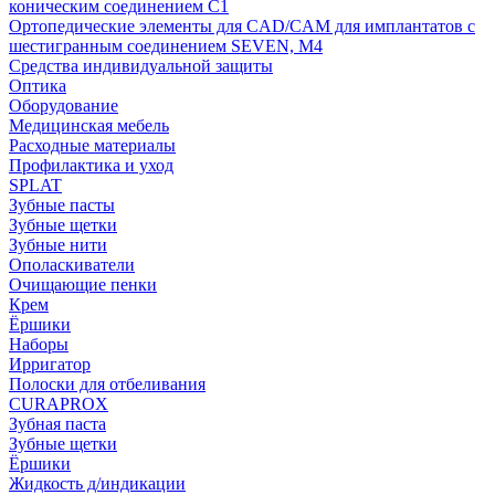
коническим соединением С1
Ортопедические элементы для CAD/CAM для имплантатов с
шестигранным соединением SEVEN, М4
Средства индивидуальной защиты
Оптика
Оборудование
Медицинская мебель
Расходные материалы
Профилактика и уход
SPLAT
Зубные пасты
Зубные щетки
Зубные нити
Ополаскиватели
Очищающие пенки
Крем
Ёршики
Наборы
Ирригатор
Полоски для отбеливания
CURAPROX
Зубная паста
Зубные щетки
Ёршики
Жидкость д/индикации