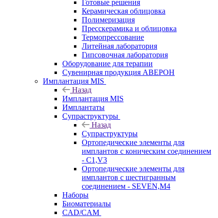
Готовые решения
Керамическая облицовка
Полимеризация
Пресскерамика и облицовка
Термопрессование
Литейная лаборатория
Гипсовочная лаборатория
Оборудование для терапии
Сувенирная продукция АВЕРОН
Имплантация MIS
Назад
Имплантация MIS
Имплантаты
Супраструктуры
Назад
Супраструктуры
Ортопедические элементы для
имплантов с коническим соединением
- C1,V3
Ортопедические элементы для
имплантов с шестигранным
соединением - SEVEN,M4
Наборы
Биоматериалы
CAD/CAM