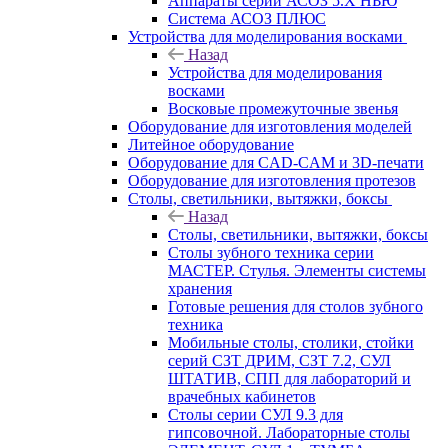
Аппараты серии АСОЗ 5.Х НЬЮ
Система АСОЗ ПЛЮС
Устройства для моделирования восками
Назад
Устройства для моделирования
восками
Восковые промежуточные звенья
Оборудование для изготовления моделей
Литейное оборудование
Оборудование для CAD-CAM и 3D-печати
Оборудование для изготовления протезов
Cтолы, светильники, вытяжки, боксы
Назад
Cтолы, светильники, вытяжки, боксы
Столы зубного техника серии
МАСТЕР. Стулья. Элементы системы
хранения
Готовые решения для столов зубного
техника
Мобильные столы, столики, стойки
серий СЗТ ДРИМ, СЗТ 7.2, СУЛ
ШТАТИВ, СПП для лабораторий и
врачебных кабинетов
Столы серии СУЛ 9.3 для
гипсовочной. Лабораторные столы