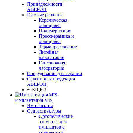
Принадлежности
АВЕРОН
Готовые решения
Керамическая
облицовка
Полимеризация
Пресскерамика и
облицовка
Термопрессование
Литейная
лаборатория
Гипсовочная
лаборатория
Оборудование для терапии
Сувенирная продукция
АВЕРОН
+ ЕЩЕ 3
Имплантация MIS
Имплантаты
Супраструктуры
Ортопедические
элементы для
имплантов с
коническим