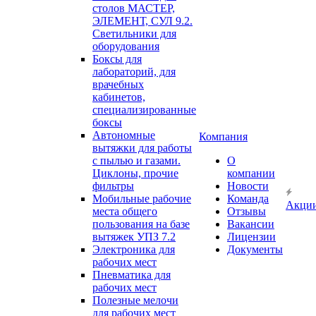
столов МАСТЕР,
ЭЛЕМЕНТ, СУЛ 9.2.
Светильники для
оборудования
Боксы для
лабораторий, для
врачебных
кабинетов,
специализированные
боксы
Автономные
Компания
вытяжки для работы
с пылью и газами.
О
Циклоны, прочие
компании
фильтры
Новости
Мобильные рабочие
Команда
Акци
места общего
Отзывы
пользования на базе
Вакансии
вытяжек УПЗ 7.2
Лицензии
Электроника для
Документы
рабочих мест
Пневматика для
рабочих мест
Полезные мелочи
для рабочих мест