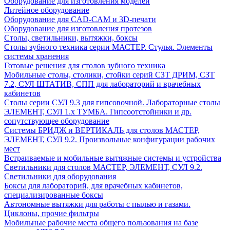
Оборудование для изготовления моделей
Литейное оборудование
Оборудование для CAD-CAM и 3D-печати
Оборудование для изготовления протезов
Cтолы, светильники, вытяжки, боксы
Столы зубного техника серии МАСТЕР. Стулья. Элементы
системы хранения
Готовые решения для столов зубного техника
Мобильные столы, столики, стойки серий СЗТ ДРИМ, СЗТ
7.2, СУЛ ШТАТИВ, СПП для лабораторий и врачебных
кабинетов
Столы серии СУЛ 9.3 для гипсовочной. Лабораторные столы
ЭЛЕМЕНТ, СУЛ 1.х ТУМБА. Гипсоотстойники и др.
сопутствующее оборудование
Системы БРИДЖ и ВЕРТИКАЛЬ для столов МАСТЕР,
ЭЛЕМЕНТ, СУЛ 9.2. Произвольные конфигурации рабочих
мест
Встраиваемые и мобильные вытяжные системы и устройства
Светильники для столов МАСТЕР, ЭЛЕМЕНТ, СУЛ 9.2.
Светильники для оборудования
Боксы для лабораторий, для врачебных кабинетов,
специализированные боксы
Автономные вытяжки для работы с пылью и газами.
Циклоны, прочие фильтры
Мобильные рабочие места общего пользования на базе