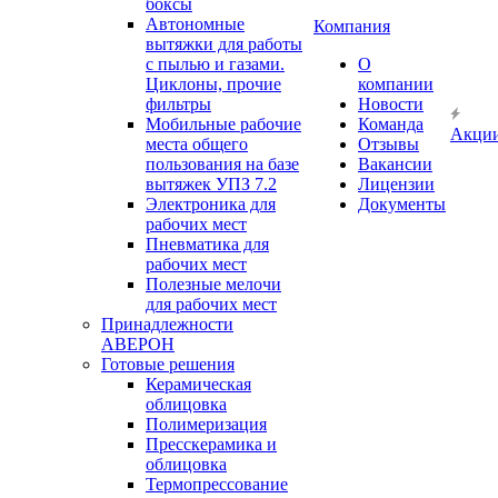
боксы
Автономные
Компания
вытяжки для работы
с пылью и газами.
О
Циклоны, прочие
компании
фильтры
Новости
Мобильные рабочие
Команда
Акци
места общего
Отзывы
пользования на базе
Вакансии
вытяжек УПЗ 7.2
Лицензии
Электроника для
Документы
рабочих мест
Пневматика для
рабочих мест
Полезные мелочи
для рабочих мест
Принадлежности
АВЕРОН
Готовые решения
Керамическая
облицовка
Полимеризация
Пресскерамика и
облицовка
Термопрессование