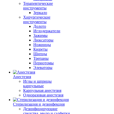
Терапевтические
инструменты
Зеркало
Хирургические
инструменты
Долото
Иглодержатели
Зажимы
Люксаторы
Ножницы
Кюреты
Шипцы
Трепаны
Периотомы
Элеваторы
Анестезия
Иглы и шприцы
карпульные
Карпульная анестезия
Одноразовая анестезия
Стерилизация и дезинфекция
Дезинфицирующие
средства, мыло и салфетки