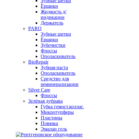
Зубные щетки
Ёршики
Жидкость д/
индикации
Держатель
PARO
Зубные щетки
Ёршики
Зубочистки
Флоссы
Ополаскиватель
BioRepair
Зубная паста
Ополаскиватель
Средство для
реминерализации
Silver Care
Флоссы
Зелёная дубрава
Губка гемост.коллаг.
Микротупферы
Пластины
Повязка
Эмалан гель