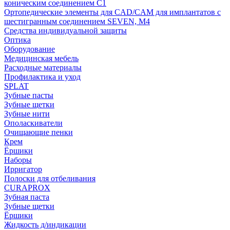
коническим соединением С1
Ортопедические элементы для CAD/CAM для имплантатов с
шестигранным соединением SEVEN, М4
Средства индивидуальной защиты
Оптика
Оборудование
Медицинская мебель
Расходные материалы
Профилактика и уход
SPLAT
Зубные пасты
Зубные щетки
Зубные нити
Ополаскиватели
Очищающие пенки
Крем
Ёршики
Наборы
Ирригатор
Полоски для отбеливания
CURAPROX
Зубная паста
Зубные щетки
Ёршики
Жидкость д/индикации