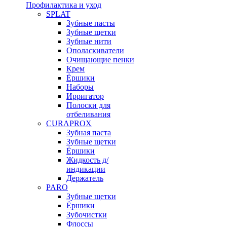
Профилактика и уход
SPLAT
Зубные пасты
Зубные щетки
Зубные нити
Ополаскиватели
Очищающие пенки
Крем
Ёршики
Наборы
Ирригатор
Полоски для
отбеливания
CURAPROX
Зубная паста
Зубные щетки
Ёршики
Жидкость д/
индикации
Держатель
PARO
Зубные щетки
Ёршики
Зубочистки
Флоссы