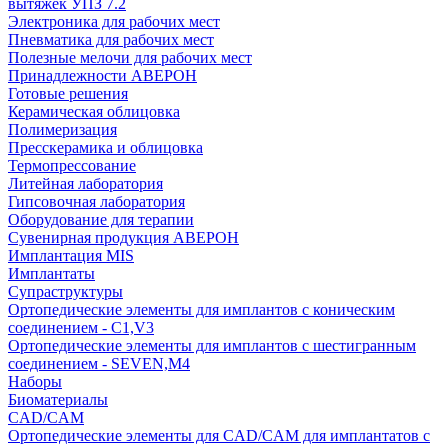
вытяжек УПЗ 7.2
Электроника для рабочих мест
Пневматика для рабочих мест
Полезные мелочи для рабочих мест
Принадлежности АВЕРОН
Готовые решения
Керамическая облицовка
Полимеризация
Пресскерамика и облицовка
Термопрессование
Литейная лаборатория
Гипсовочная лаборатория
Оборудование для терапии
Сувенирная продукция АВЕРОН
Имплантация MIS
Имплантаты
Супраструктуры
Ортопедические элементы для имплантов с коническим
соединением - C1,V3
Ортопедические элементы для имплантов с шестигранным
соединением - SEVEN,M4
Наборы
Биоматериалы
CAD/CAM
Ортопедические элементы для CAD/CAM для имплантатов с