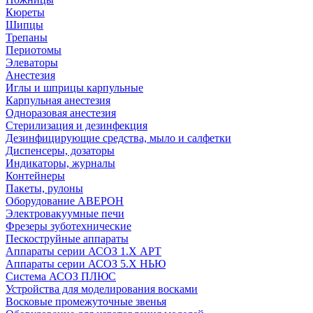
Кюреты
Шипцы
Трепаны
Периотомы
Элеваторы
Анестезия
Иглы и шприцы карпульные
Карпульная анестезия
Одноразовая анестезия
Стерилизация и дезинфекция
Дезинфицирующие средства, мыло и салфетки
Диспенсеры, дозаторы
Индикаторы, журналы
Контейнеры
Пакеты, рулоны
Оборудование АВЕРОН
Электровакуумные печи
Фрезеры зуботехнические
Пескоструйные аппараты
Аппараты серии АСОЗ 1.Х АРТ
Аппараты серии АСОЗ 5.Х НЬЮ
Система АСОЗ ПЛЮС
Устройства для моделирования восками
Восковые промежуточные звенья