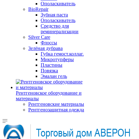
Ополаскиватель
BioRepair
Зубная паста
Ополаскиватель
Средство для
реминерализации
Silver Care
Флоссы
Зелёная дубрава
Губка гемост.коллаг.
Микротупферы
Пластины
Повязка
Эмалан гель
Рентгеновское оборудование и
материалы
Рентгеновские материалы
Рентгенозащитная одежда