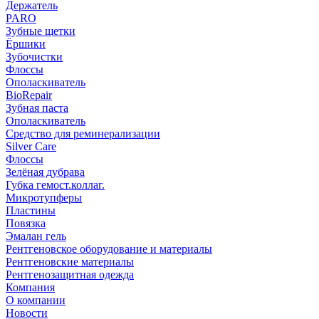
Держатель
PARO
Зубные щетки
Ёршики
Зубочистки
Флоссы
Ополаскиватель
BioRepair
Зубная паста
Ополаскиватель
Средство для реминерализации
Silver Care
Флоссы
Зелёная дубрава
Губка гемост.коллаг.
Микротупферы
Пластины
Повязка
Эмалан гель
Рентгеновское оборудование и материалы
Рентгеновские материалы
Рентгенозащитная одежда
Компания
О компании
Новости