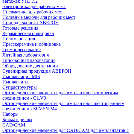
вытяжек УПЗ 7.2
Электроника для рабочих мест
Пневматика для рабочих мест
Полезные мелочи для рабочих мест
Принадлежности АВЕРОН
Готовые решения
Керамическая облицовка
Полимеризация
Пресскерамика и облицовка
Термопрессование
Литейная лаборатория
Гипсовочная лаборатория
Оборудование для терапии
Сувенирная продукция АВЕРОН
Имплантация MIS
Имплантаты
Супраструктуры
Ортопедические элементы для имплантов с коническим
соединением - C1,V3
Ортопедические элементы для имплантов с шестигранным
соединением - SEVEN,M4
Наборы
Биоматериалы
CAD/CAM
Ортопедические элементы для CAD/CAM для имплантатов с