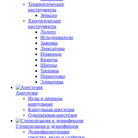
Терапевтические
инструменты
Зеркало
Хирургические
инструменты
Долото
Иглодержатели
Зажимы
Люксаторы
Ножницы
Кюреты
Шипцы
Трепаны
Периотомы
Элеваторы
Анестезия
Иглы и шприцы
карпульные
Карпульная анестезия
Одноразовая анестезия
Стерилизация и дезинфекция
Дезинфицирующие
средства, мыло и салфетки