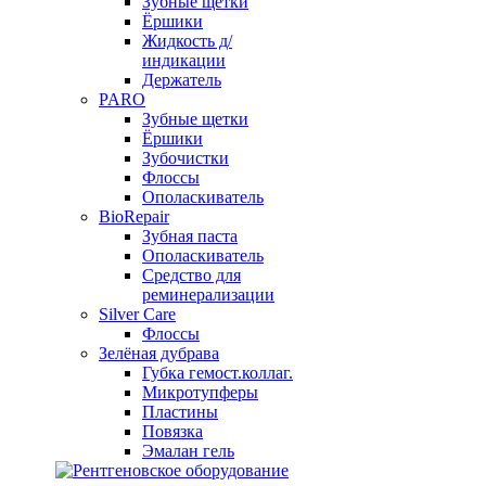
Зубные щетки
Ёршики
Жидкость д/
индикации
Держатель
PARO
Зубные щетки
Ёршики
Зубочистки
Флоссы
Ополаскиватель
BioRepair
Зубная паста
Ополаскиватель
Средство для
реминерализации
Silver Care
Флоссы
Зелёная дубрава
Губка гемост.коллаг.
Микротупферы
Пластины
Повязка
Эмалан гель