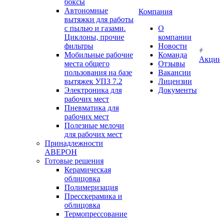
боксы
Автономные
Компания
вытяжки для работы
с пылью и газами.
О
Циклоны, прочие
компании
фильтры
Новости
Мобильные рабочие
Команда
Акци
места общего
Отзывы
пользования на базе
Вакансии
вытяжек УПЗ 7.2
Лицензии
Электроника для
Документы
рабочих мест
Пневматика для
рабочих мест
Полезные мелочи
для рабочих мест
Принадлежности
АВЕРОН
Готовые решения
Керамическая
облицовка
Полимеризация
Пресскерамика и
облицовка
Термопрессование