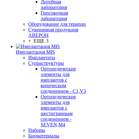
Литейная
лаборатория
Гипсовочная
лаборатория
Оборудование для терапии
Сувенирная продукция
АВЕРОН
+ ЕЩЕ 3
Имплантация MIS
Имплантаты
Супраструктуры
Ортопедические
элементы для
имплантов с
коническим
соединением - C1,V3
Ортопедические
элементы для
имплантов с
шестигранным
соединением -
SEVEN,M4
Наборы
Биоматериалы