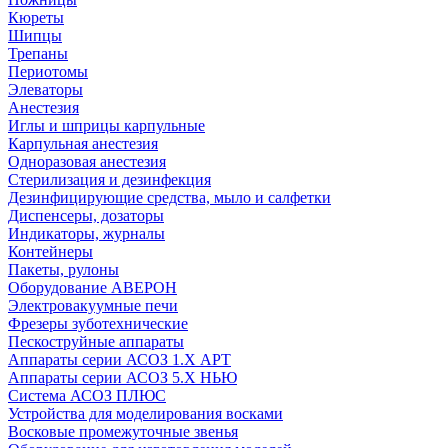
Кюреты
Шипцы
Трепаны
Периотомы
Элеваторы
Анестезия
Иглы и шприцы карпульные
Карпульная анестезия
Одноразовая анестезия
Стерилизация и дезинфекция
Дезинфицирующие средства, мыло и салфетки
Диспенсеры, дозаторы
Индикаторы, журналы
Контейнеры
Пакеты, рулоны
Оборудование АВЕРОН
Электровакуумные печи
Фрезеры зуботехнические
Пескоструйные аппараты
Аппараты серии АСОЗ 1.Х АРТ
Аппараты серии АСОЗ 5.Х НЬЮ
Система АСОЗ ПЛЮС
Устройства для моделирования восками
Восковые промежуточные звенья