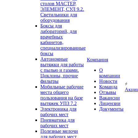
столов МАСТЕР,
ЭЛЕМЕНТ, СУЛ 9.2.
Светильники для
оборудования
Боксы для
лабораторий, для
врачебных
кабинетов,
специализированные
боксы
Автономные
Компания
вытяжки для работы
с пылью и газами.
О
Циклоны, прочие
компании
фильтры
Новости
Мобильные рабочие
Команда
Акци
места общего
Отзывы
пользования на базе
Вакансии
вытяжек УПЗ 7.2
Лицензии
Электроника для
Документы
рабочих мест
Пневматика для
рабочих мест
Полезные мелочи
для рабочих мест