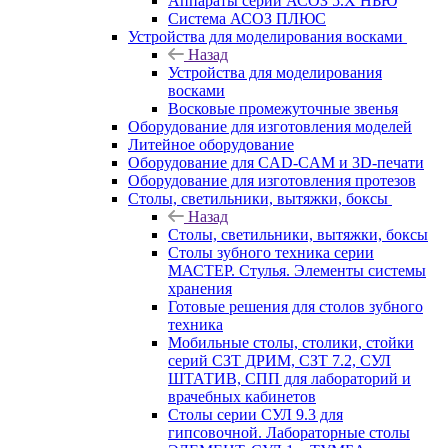
Аппараты серии АСОЗ 5.Х НЬЮ
Система АСОЗ ПЛЮС
Устройства для моделирования восками
Назад
Устройства для моделирования
восками
Восковые промежуточные звенья
Оборудование для изготовления моделей
Литейное оборудование
Оборудование для CAD-CAM и 3D-печати
Оборудование для изготовления протезов
Cтолы, светильники, вытяжки, боксы
Назад
Cтолы, светильники, вытяжки, боксы
Столы зубного техника серии
МАСТЕР. Стулья. Элементы системы
хранения
Готовые решения для столов зубного
техника
Мобильные столы, столики, стойки
серий СЗТ ДРИМ, СЗТ 7.2, СУЛ
ШТАТИВ, СПП для лабораторий и
врачебных кабинетов
Столы серии СУЛ 9.3 для
гипсовочной. Лабораторные столы