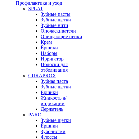
Профилактика и уход
SPLAT
Зубные пасты
Зубные щетки
Зубные нити
Ополаскиватели
Очищающие пенки
Крем
Ёршики
Наборы
Ирригатор
Полоски для
отбеливания
CURAPROX
Зубная паста
Зубные щетки
Ёршики
Жидкость д/
индикации
Держатель
PARO
Зубные щетки
Ёршики
Зубочистки
Флоссы