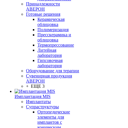
Принадлежности
АВЕРОН
Готовые решения
Керамическая
облицовка
Полимеризация
Пресскерамика и
облицовка
Термопрессование
Литейная
лаборатория
Гипсовочная
лаборатория
Оборудование для терапии
Сувенирная продукция
АВЕРОН
+ ЕЩЕ 3
Имплантация MIS
Имплантаты
Супраструктуры
Ортопедические
элементы для
имплантов с
коническим