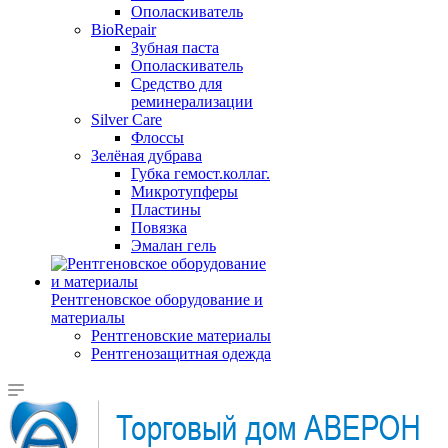
Ополаскиватель
BioRepair
Зубная паста
Ополаскиватель
Средство для
реминерализации
Silver Care
Флоссы
Зелёная дубрава
Губка гемост.коллаг.
Микротупферы
Пластины
Повязка
Эмалан гель
Рентгеновское оборудование и
материалы
Рентгеновские материалы
Рентгенозащитная одежда