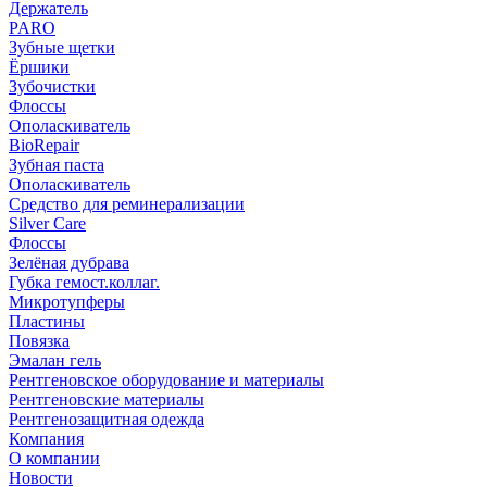
Держатель
PARO
Зубные щетки
Ёршики
Зубочистки
Флоссы
Ополаскиватель
BioRepair
Зубная паста
Ополаскиватель
Средство для реминерализации
Silver Care
Флоссы
Зелёная дубрава
Губка гемост.коллаг.
Микротупферы
Пластины
Повязка
Эмалан гель
Рентгеновское оборудование и материалы
Рентгеновские материалы
Рентгенозащитная одежда
Компания
О компании
Новости