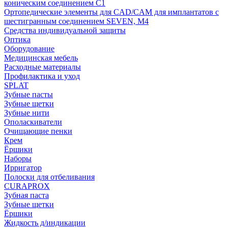
коническим соединением С1
Ортопедические элементы для CAD/CAM для имплантатов с
шестигранным соединением SEVEN, М4
Средства индивидуальной защиты
Оптика
Оборудование
Медицинская мебель
Расходные материалы
Профилактика и уход
SPLAT
Зубные пасты
Зубные щетки
Зубные нити
Ополаскиватели
Очищающие пенки
Крем
Ёршики
Наборы
Ирригатор
Полоски для отбеливания
CURAPROX
Зубная паста
Зубные щетки
Ёршики
Жидкость д/индикации