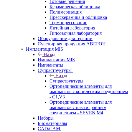
Готовые решения
Керамическая облицовка
Полимеризация
Пресскерамика и облицовка
Термопрессование
Литейная лаборатория
Гипсовочная лаборатория
Оборудование для терапии
Сувенирная продукция АВЕРОН
Имплантация MIS
Назад
Имплантация MIS
Имплантаты
Супраструктуры
Назад
Супраструктуры
Ортопедические элементы для
имплантов с коническим соединением
- C1,V3
Ортопедические элементы для
имплантов с шестигранным
соединением - SEVEN,M4
Наборы
Биоматериалы
CAD/CAM