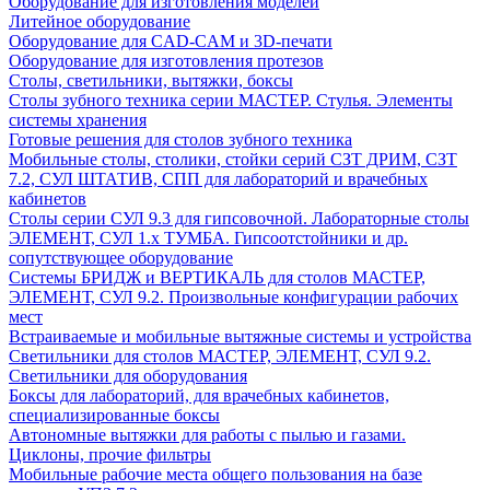
Оборудование для изготовления моделей
Литейное оборудование
Оборудование для CAD-CAM и 3D-печати
Оборудование для изготовления протезов
Cтолы, светильники, вытяжки, боксы
Столы зубного техника серии МАСТЕР. Стулья. Элементы
системы хранения
Готовые решения для столов зубного техника
Мобильные столы, столики, стойки серий СЗТ ДРИМ, СЗТ
7.2, СУЛ ШТАТИВ, СПП для лабораторий и врачебных
кабинетов
Столы серии СУЛ 9.3 для гипсовочной. Лабораторные столы
ЭЛЕМЕНТ, СУЛ 1.х ТУМБА. Гипсоотстойники и др.
сопутствующее оборудование
Системы БРИДЖ и ВЕРТИКАЛЬ для столов МАСТЕР,
ЭЛЕМЕНТ, СУЛ 9.2. Произвольные конфигурации рабочих
мест
Встраиваемые и мобильные вытяжные системы и устройства
Светильники для столов МАСТЕР, ЭЛЕМЕНТ, СУЛ 9.2.
Светильники для оборудования
Боксы для лабораторий, для врачебных кабинетов,
специализированные боксы
Автономные вытяжки для работы с пылью и газами.
Циклоны, прочие фильтры
Мобильные рабочие места общего пользования на базе