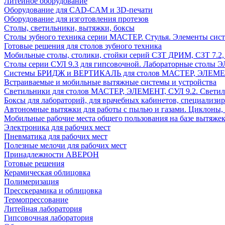
Литейное оборудование
Оборудование для CAD-CAM и 3D-печати
Оборудование для изготовления протезов
Cтолы, светильники, вытяжки, боксы
Столы зубного техника серии МАСТЕР. Стулья. Элементы сис
Готовые решения для столов зубного техника
Мобильные столы, столики, стойки серий СЗТ ДРИМ, СЗТ 7.2
Столы серии СУЛ 9.3 для гипсовочной. Лабораторные столы 
Системы БРИДЖ и ВЕРТИКАЛЬ для столов МАСТЕР, ЭЛЕМЕНТ,
Встраиваемые и мобильные вытяжные системы и устройства
Светильники для столов МАСТЕР, ЭЛЕМЕНТ, СУЛ 9.2. Светил
Боксы для лабораторий, для врачебных кабинетов, специализи
Автономные вытяжки для работы с пылью и газами. Циклоны,
Мобильные рабочие места общего пользования на базе вытяжек
Электроника для рабочих мест
Пневматика для рабочих мест
Полезные мелочи для рабочих мест
Принадлежности АВЕРОН
Готовые решения
Керамическая облицовка
Полимеризация
Пресскерамика и облицовка
Термопрессование
Литейная лаборатория
Гипсовочная лаборатория