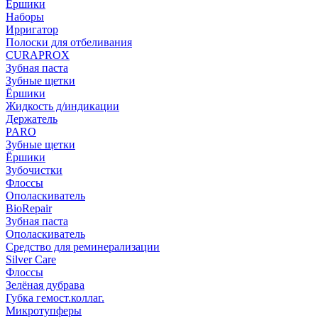
Ёршики
Наборы
Ирригатор
Полоски для отбеливания
CURAPROX
Зубная паста
Зубные щетки
Ёршики
Жидкость д/индикации
Держатель
PARO
Зубные щетки
Ёршики
Зубочистки
Флоссы
Ополаскиватель
BioRepair
Зубная паста
Ополаскиватель
Средство для реминерализации
Silver Care
Флоссы
Зелёная дубрава
Губка гемост.коллаг.
Микротупферы