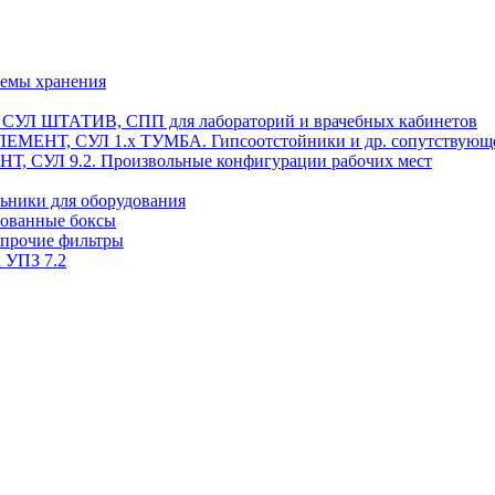
темы хранения
, СУЛ ШТАТИВ, СПП для лабораторий и врачебных кабинетов
ЭЛЕМЕНТ, СУЛ 1.х ТУМБА. Гипсоотстойники и др. сопутствующ
 СУЛ 9.2. Произвольные конфигурации рабочих мест
ьники для оборудования
рованные боксы
 прочие фильтры
 УПЗ 7.2