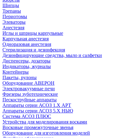
Шипцы
Трепаны
Периотомы
Элеваторы
Анестезия
Иглы и шприцы карпульные
Карпульная анестезия
Одноразовая анестезия
Стерилизация и дезинфекция
Дезинфицирующие средства, мыло и салфетки
Диспенсеры, дозаторы
Индикаторы, журналы
Контейнеры
Пакеты, рулоны
Оборудование АВЕРОН
Электровакуумные печи
Фрезеры зуботехнические
Пескоструйные аппараты
Аппараты серии АСОЗ 1.Х АРТ
Аппараты серии АСОЗ 5.Х НЬЮ
Система АСОЗ ПЛЮС
Устройства для моделирования восками
Восковые промежуточные звенья
Оборудование для изготовления моделей