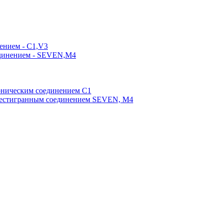
ением - C1,V3
единением - SEVEN,M4
оническим соединением С1
шестигранным соединением SEVEN, М4