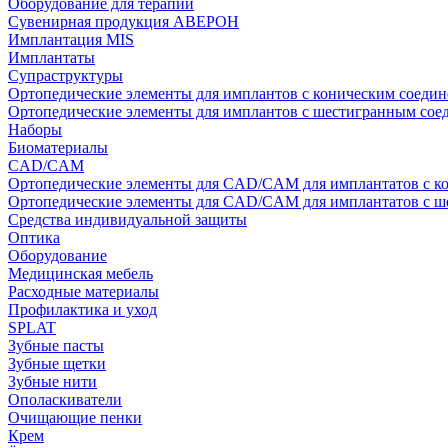
Оборудование для терапии
Сувенирная продукция АВЕРОН
Имплантация MIS
Имплантаты
Супраструктуры
Ортопедические элементы для имплантов с коническим соедин
Ортопедические элементы для имплантов с шестигранным со
Наборы
Биоматериалы
CAD/CAM
Ортопедические элементы для CAD/CAM для имплантатов с к
Ортопедические элементы для CAD/CAM для имплантатов с 
Средства индивидуальной защиты
Оптика
Оборудование
Медицинская мебель
Расходные материалы
Профилактика и уход
SPLAT
Зубные пасты
Зубные щетки
Зубные нити
Ополаскиватели
Очищающие пенки
Крем