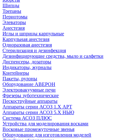
Шипцы
Трепаны
Периотомы
Элеваторы
Анестезия
Иглы и шприцы карпульные
Карпульная анестезия
Одноразовая анестезия
Стерилизация и дезинфекция
Дезинфицирующие средства, мыло и салфетки
Диспенсеры, дозаторы
Индикаторы, журналы
Контейнеры
Пакеты, рулоны
Оборудование АВЕРОН
Электровакуумные печи
Фрезеры зуботехнические
Пескоструйные аппараты
Аппараты серии АСОЗ 1.Х АРТ
Аппараты серии АСОЗ 5.Х НЬЮ
Система АСОЗ ПЛЮС
Устройства для моделирования восками
Восковые промежуточные звенья
Оборудование для изготовления моделей