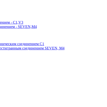
ением - C1,V3
единением - SEVEN,M4
оническим соединением С1
шестигранным соединением SEVEN, М4