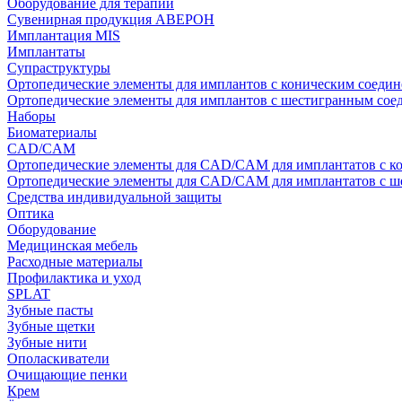
Оборудование для терапии
Сувенирная продукция АВЕРОН
Имплантация MIS
Имплантаты
Супраструктуры
Ортопедические элементы для имплантов с коническим соедин
Ортопедические элементы для имплантов с шестигранным со
Наборы
Биоматериалы
CAD/CAM
Ортопедические элементы для CAD/CAM для имплантатов с к
Ортопедические элементы для CAD/CAM для имплантатов с 
Средства индивидуальной защиты
Оптика
Оборудование
Медицинская мебель
Расходные материалы
Профилактика и уход
SPLAT
Зубные пасты
Зубные щетки
Зубные нити
Ополаскиватели
Очищающие пенки
Крем