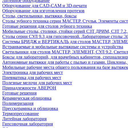
Литейное оборудование
Оборудование для CAD-CAM и 3D-печати
Оборудование для изготовления протезов
Cтолы, светильники, вытяжки, боксы
Столы зубного техника серии МАСТЕР. Стулья. Элементы сис
Готовые решения для столов зубного техника
Мобильные столы, столики, стойки серий СЗТ ДРИМ, СЗТ 7.2
Столы серии СУЛ 9.3 для гипсовочной. Лабораторные столы 
Системы БРИДЖ и ВЕРТИКАЛЬ для столов МАСТЕР, ЭЛЕМЕНТ,
Встраиваемые и мобильные вытяжные системы и устройства
Светильники для столов МАСТЕР, ЭЛЕМЕНТ, СУЛ 9.2. Светил
Боксы для лабораторий, для врачебных кабинетов, специализи
Автономные вытяжки для работы с пылью и газами. Циклоны,
Мобильные рабочие места общего пользования на базе вытяжек
Электроника для рабочих мест
Пневматика для рабочих мест
Полезные мелочи для рабочих мест
Принадлежности АВЕРОН
Готовые решения
Керамическая облицовка
Полимеризация
Пресскерамика и облицовка
Термопрессование
Литейная лаборатория
Гипсовочная лаборатория