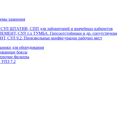
темы хранения
, СУЛ ШТАТИВ, СПП для лабораторий и врачебных кабинетов
ЭЛЕМЕНТ, СУЛ 1.х ТУМБА. Гипсоотстойники и др. сопутствующ
 СУЛ 9.2. Произвольные конфигурации рабочих мест
ьники для оборудования
рованные боксы
 прочие фильтры
 УПЗ 7.2