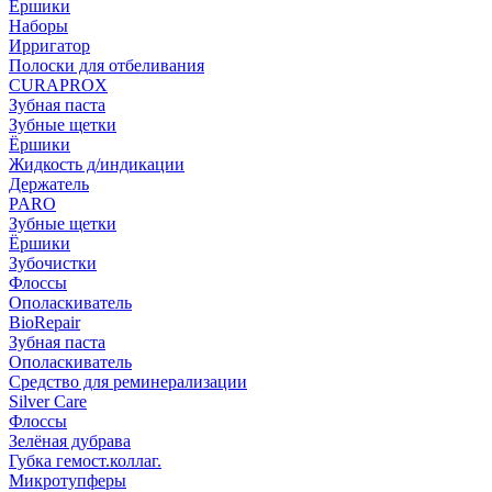
Ёршики
Наборы
Ирригатор
Полоски для отбеливания
CURAPROX
Зубная паста
Зубные щетки
Ёршики
Жидкость д/индикации
Держатель
PARO
Зубные щетки
Ёршики
Зубочистки
Флоссы
Ополаскиватель
BioRepair
Зубная паста
Ополаскиватель
Средство для реминерализации
Silver Care
Флоссы
Зелёная дубрава
Губка гемост.коллаг.
Микротупферы