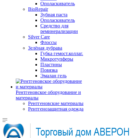
Ополаскиватель
BioRepair
Зубная паста
Ополаскиватель
Средство для
реминерализации
Silver Care
Флоссы
Зелёная дубрава
Губка гемост.коллаг.
Микротупферы
Пластины
Повязка
Эмалан гель
Рентгеновское оборудование и
материалы
Рентгеновские материалы
Рентгенозащитная одежда