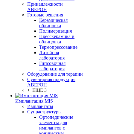
Принадлежности
АВЕРОН
Готовые решения
Керамическая
облицовка
Полимеризация
Пресскерамика и
облицовка
Термопрессование
Литейная
лаборатория
Гипсовочная
лаборатория
Оборудование для терапии
Сувенирная продукция
АВЕРОН
+ ЕЩЕ 3
Имплантация MIS
Имплантаты
Супраструктуры
Ортопедические
элементы для
имплантов с
коническим