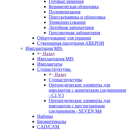
Готовые решения
Керамическая облицовка
Полимеризация
Пресскерамика и облицовка
Термопрессование
Литейная лаборатория
Гипсовочная лаборатория
Оборудование для терапии
Сувенирная продукция АВЕРОН
Имплантация MIS
Назад
Имплантация MIS
Имплантаты
Супраструктуры
Назад
Супраструктуры
Ортопедические элементы для
имплантов с коническим соединением
- C1,V3
Ортопедические элементы для
имплантов с шестигранным
соединением - SEVEN,M4
Наборы
Биоматериалы
CAD/CAM