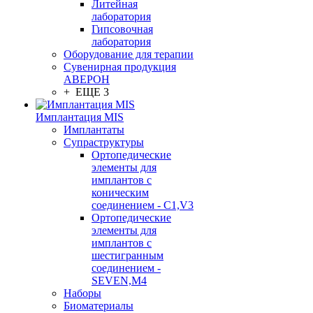
Литейная
лаборатория
Гипсовочная
лаборатория
Оборудование для терапии
Сувенирная продукция
АВЕРОН
+ ЕЩЕ 3
Имплантация MIS
Имплантаты
Супраструктуры
Ортопедические
элементы для
имплантов с
коническим
соединением - C1,V3
Ортопедические
элементы для
имплантов с
шестигранным
соединением -
SEVEN,M4
Наборы
Биоматериалы