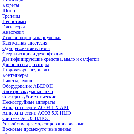
Кюреты
Шипцы
Трепаны
Периотомы
Элеваторы
Анестезия
Иглы и шприцы карпульные
Карпульная анестезия
Одноразовая анестезия
Стерилизация и дезинфекция
Дезинфицирующие средства, мыло и салфетки
Диспенсеры, дозаторы
Индикаторы, журналы
Контейнеры
Пакеты, рулоны
Оборудование АВЕРОН
Электровакуумные печи
Фрезеры зуботехнические
Пескоструйные аппараты
Аппараты серии АСОЗ 1.Х АРТ
Аппараты серии АСОЗ 5.Х НЬЮ
Система АСОЗ ПЛЮС
Устройства для моделирования восками
Восковые промежуточные звенья