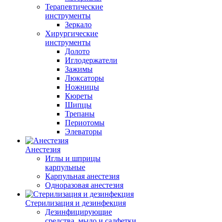
Терапевтические
инструменты
Зеркало
Хирургические
инструменты
Долото
Иглодержатели
Зажимы
Люксаторы
Ножницы
Кюреты
Шипцы
Трепаны
Периотомы
Элеваторы
Анестезия
Иглы и шприцы
карпульные
Карпульная анестезия
Одноразовая анестезия
Стерилизация и дезинфекция
Дезинфицирующие
средства, мыло и салфетки