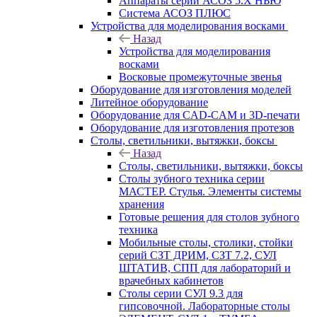
Аппараты серии АСОЗ 5.Х НЬЮ
Система АСОЗ ПЛЮС
Устройства для моделирования восками
Назад
Устройства для моделирования
восками
Восковые промежуточные звенья
Оборудование для изготовления моделей
Литейное оборудование
Оборудование для CAD-CAM и 3D-печати
Оборудование для изготовления протезов
Cтолы, светильники, вытяжки, боксы
Назад
Cтолы, светильники, вытяжки, боксы
Столы зубного техника серии
МАСТЕР. Стулья. Элементы системы
хранения
Готовые решения для столов зубного
техника
Мобильные столы, столики, стойки
серий СЗТ ДРИМ, СЗТ 7.2, СУЛ
ШТАТИВ, СПП для лабораторий и
врачебных кабинетов
Столы серии СУЛ 9.3 для
гипсовочной. Лабораторные столы