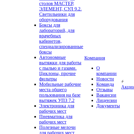
столов МАСТЕР,
ЭЛЕМЕНТ, СУЛ 9.2.
Светильники для
оборудования
Боксы для
лабораторий, для
врачебных
кабинетов,
специализированные
боксы
Автономные
Компания
вытяжки для работы
с пылью и газами.
О
Циклоны, прочие
компании
фильтры
Новости
Мобильные рабочие
Команда
Акци
места общего
Отзывы
пользования на базе
Вакансии
вытяжек УПЗ 7.2
Лицензии
Электроника для
Документы
рабочих мест
Пневматика для
рабочих мест
Полезные мелочи
для рабочих мест