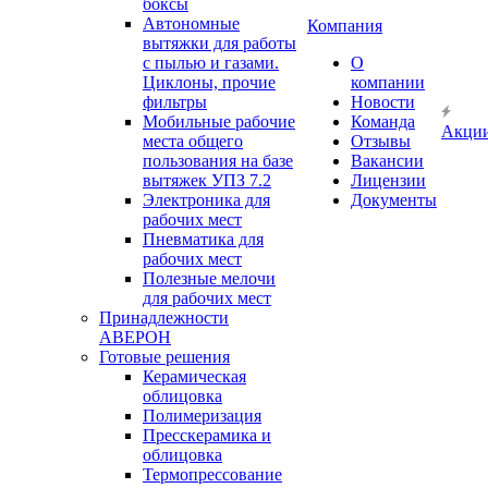
боксы
Автономные
Компания
вытяжки для работы
с пылью и газами.
О
Циклоны, прочие
компании
фильтры
Новости
Мобильные рабочие
Команда
Акци
места общего
Отзывы
пользования на базе
Вакансии
вытяжек УПЗ 7.2
Лицензии
Электроника для
Документы
рабочих мест
Пневматика для
рабочих мест
Полезные мелочи
для рабочих мест
Принадлежности
АВЕРОН
Готовые решения
Керамическая
облицовка
Полимеризация
Пресскерамика и
облицовка
Термопрессование