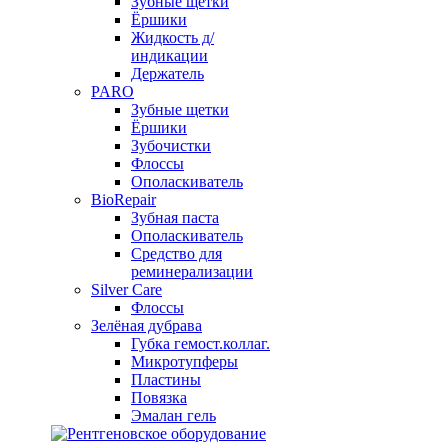
Зубные щетки
Ёршики
Жидкость д/
индикации
Держатель
PARO
Зубные щетки
Ёршики
Зубочистки
Флоссы
Ополаскиватель
BioRepair
Зубная паста
Ополаскиватель
Средство для
реминерализации
Silver Care
Флоссы
Зелёная дубрава
Губка гемост.коллаг.
Микротупферы
Пластины
Повязка
Эмалан гель