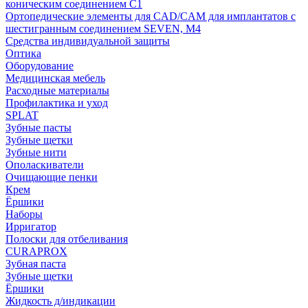
коническим соединением С1
Ортопедические элементы для CAD/CAM для имплантатов с
шестигранным соединением SEVEN, М4
Средства индивидуальной защиты
Оптика
Оборудование
Медицинская мебель
Расходные материалы
Профилактика и уход
SPLAT
Зубные пасты
Зубные щетки
Зубные нити
Ополаскиватели
Очищающие пенки
Крем
Ёршики
Наборы
Ирригатор
Полоски для отбеливания
CURAPROX
Зубная паста
Зубные щетки
Ёршики
Жидкость д/индикации