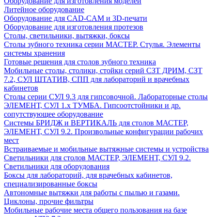
Оборудование для изготовления моделей
Литейное оборудование
Оборудование для CAD-CAM и 3D-печати
Оборудование для изготовления протезов
Cтолы, светильники, вытяжки, боксы
Столы зубного техника серии МАСТЕР. Стулья. Элементы
системы хранения
Готовые решения для столов зубного техника
Мобильные столы, столики, стойки серий СЗТ ДРИМ, СЗТ
7.2, СУЛ ШТАТИВ, СПП для лабораторий и врачебных
кабинетов
Столы серии СУЛ 9.3 для гипсовочной. Лабораторные столы
ЭЛЕМЕНТ, СУЛ 1.х ТУМБА. Гипсоотстойники и др.
сопутствующее оборудование
Системы БРИДЖ и ВЕРТИКАЛЬ для столов МАСТЕР,
ЭЛЕМЕНТ, СУЛ 9.2. Произвольные конфигурации рабочих
мест
Встраиваемые и мобильные вытяжные системы и устройства
Светильники для столов МАСТЕР, ЭЛЕМЕНТ, СУЛ 9.2.
Светильники для оборудования
Боксы для лабораторий, для врачебных кабинетов,
специализированные боксы
Автономные вытяжки для работы с пылью и газами.
Циклоны, прочие фильтры
Мобильные рабочие места общего пользования на базе