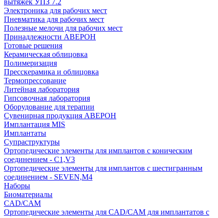
вытяжек УПЗ 7.2
Электроника для рабочих мест
Пневматика для рабочих мест
Полезные мелочи для рабочих мест
Принадлежности АВЕРОН
Готовые решения
Керамическая облицовка
Полимеризация
Пресскерамика и облицовка
Термопрессование
Литейная лаборатория
Гипсовочная лаборатория
Оборудование для терапии
Сувенирная продукция АВЕРОН
Имплантация MIS
Имплантаты
Супраструктуры
Ортопедические элементы для имплантов с коническим
соединением - C1,V3
Ортопедические элементы для имплантов с шестигранным
соединением - SEVEN,M4
Наборы
Биоматериалы
CAD/CAM
Ортопедические элементы для CAD/CAM для имплантатов с