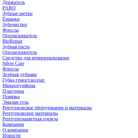
Держатель
PARO
Зубные щетки
Ёршики
Зубочистки
Флоссы
Ополаскиватель
BioRepair
Зубная паста
Ополаскиватель
Средство для реминерализации
Silver Care
Флоссы
Зелёная дубрава
Губка гемост.коллаг.
Микротупферы
Пластины
Повязка
Эмалан гель
Рентгеновское оборудование и материалы
Рентгеновские материалы
Рентгенозащитная одежда
Компания
О компании
Новости