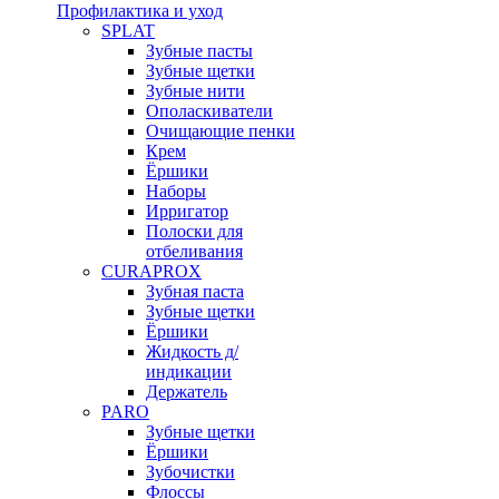
Профилактика и уход
SPLAT
Зубные пасты
Зубные щетки
Зубные нити
Ополаскиватели
Очищающие пенки
Крем
Ёршики
Наборы
Ирригатор
Полоски для
отбеливания
CURAPROX
Зубная паста
Зубные щетки
Ёршики
Жидкость д/
индикации
Держатель
PARO
Зубные щетки
Ёршики
Зубочистки
Флоссы