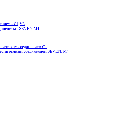
ением - C1,V3
единением - SEVEN,M4
оническим соединением С1
шестигранным соединением SEVEN, М4