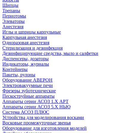
Шипцы
Трепаны
Периотомы
Элеваторы
Анестезия
Иглы и шприцы карпульные
Карпульная анестезия
Одноразовая анестезия
Стерилизация и дезинфекция
Дезинфицирующие средства, мыло и салфетки
Диспенсеры, дозаторы
Индикаторы, журналы
Контейнеры
Пакеты, рулоны
Оборудование АВЕРОН
Электровакуумные печи
Фрезеры зуботехнические
Пескоструйные аппараты
Аппараты серии АСОЗ 1.Х АРТ
Аппараты серии АСОЗ 5.Х НЬЮ
Система АСОЗ ПЛЮС
Устройства для моделирования восками
Восковые промежуточные звенья
Оборудование для изготовления моделей