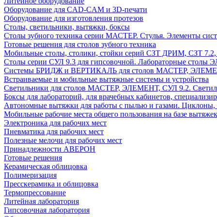
Литейное оборудование
Оборудование для CAD-CAM и 3D-печати
Оборудование для изготовления протезов
Cтолы, светильники, вытяжки, боксы
Столы зубного техника серии МАСТЕР. Стулья. Элементы сис
Готовые решения для столов зубного техника
Мобильные столы, столики, стойки серий СЗТ ДРИМ, СЗТ 7.2
Столы серии СУЛ 9.3 для гипсовочной. Лабораторные столы 
Системы БРИДЖ и ВЕРТИКАЛЬ для столов МАСТЕР, ЭЛЕМЕНТ,
Встраиваемые и мобильные вытяжные системы и устройства
Светильники для столов МАСТЕР, ЭЛЕМЕНТ, СУЛ 9.2. Светил
Боксы для лабораторий, для врачебных кабинетов, специализи
Автономные вытяжки для работы с пылью и газами. Циклоны,
Мобильные рабочие места общего пользования на базе вытяжек
Электроника для рабочих мест
Пневматика для рабочих мест
Полезные мелочи для рабочих мест
Принадлежности АВЕРОН
Готовые решения
Керамическая облицовка
Полимеризация
Пресскерамика и облицовка
Термопрессование
Литейная лаборатория
Гипсовочная лаборатория