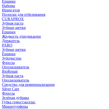
Ёршики
Наборы
Ирригатор
Полоски для отбеливания
CURAPROX
Зубная паста
Зубные щетки
Ёршики
Жидкость д/индикации
Держатель
PARO
Зубные щетки
Ёршики
Зубочистки
Флоссы
Ополаскиватель
BioRepair
Зубная паста
Ополаскиватель
Средство для реминерализации
Silver Care
Флоссы
Зелёная дубрава
Губка гемост.коллаг.
Микротупферы