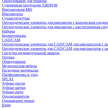
Оборудование для терапии
Сувенирная продукция АВЕРОН
Имплантация MIS
Имплантаты
Супраструктуры
Ортопедические элементы для имплантов с коническим соедин
Ортопедические элементы для имплантов с шестигранным со
Наборы
Биоматериалы
CAD/CAM
Ортопедические элементы для CAD/CAM для имплантатов с к
Ортопедические элементы для CAD/CAM для имплантатов с 
Средства индивидуальной защиты
Оптика
Оборудование
Медицинская мебель
Расходные материалы
Профилактика и уход
SPLAT
Зубные пасты
Зубные щетки
Зубные нити
Ополаскиватели
Очищающие пенки
Крем