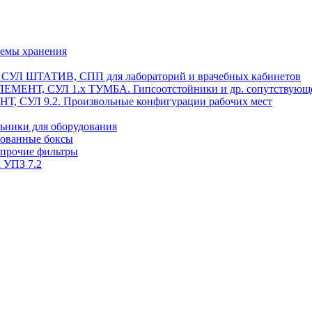
темы хранения
, СУЛ ШТАТИВ, СПП для лабораторий и врачебных кабинетов
ЭЛЕМЕНТ, СУЛ 1.х ТУМБА. Гипсоотстойники и др. сопутствующ
 СУЛ 9.2. Произвольные конфигурации рабочих мест
ьники для оборудования
рованные боксы
 прочие фильтры
 УПЗ 7.2