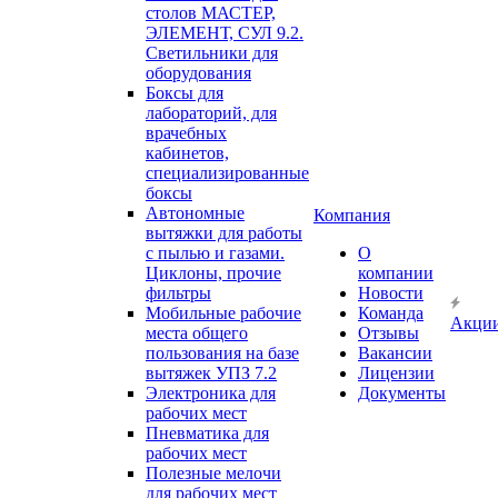
столов МАСТЕР,
ЭЛЕМЕНТ, СУЛ 9.2.
Светильники для
оборудования
Боксы для
лабораторий, для
врачебных
кабинетов,
специализированные
боксы
Автономные
Компания
вытяжки для работы
с пылью и газами.
О
Циклоны, прочие
компании
фильтры
Новости
Мобильные рабочие
Команда
Акци
места общего
Отзывы
пользования на базе
Вакансии
вытяжек УПЗ 7.2
Лицензии
Электроника для
Документы
рабочих мест
Пневматика для
рабочих мест
Полезные мелочи
для рабочих мест