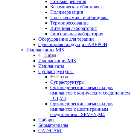
Готовые решения
Керамическая облицовка
Полимеризация
Пресскерамика и облицовка
Термопрессование
Литейная лаборатория
Гипсовочная лаборатория
Оборудование для терапии
Сувенирная продукция АВЕРОН
Имплантация MIS
Назад
Имплантация MIS
Имплантаты
Супраструктуры
Назад
Супраструктуры
Ортопедические элементы для
имплантов с коническим соединением
- C1,V3
Ортопедические элементы для
имплантов с шестигранным
соединением - SEVEN,M4
Наборы
Биоматериалы
CAD/CAM