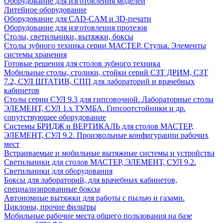
Оборудование для изготовления моделей
Литейное оборудование
Оборудование для CAD-CAM и 3D-печати
Оборудование для изготовления протезов
Cтолы, светильники, вытяжки, боксы
Столы зубного техника серии МАСТЕР. Стулья. Элементы
системы хранения
Готовые решения для столов зубного техника
Мобильные столы, столики, стойки серий СЗТ ДРИМ, СЗТ
7.2, СУЛ ШТАТИВ, СПП для лабораторий и врачебных
кабинетов
Столы серии СУЛ 9.3 для гипсовочной. Лабораторные столы
ЭЛЕМЕНТ, СУЛ 1.х ТУМБА. Гипсоотстойники и др.
сопутствующее оборудование
Системы БРИДЖ и ВЕРТИКАЛЬ для столов МАСТЕР,
ЭЛЕМЕНТ, СУЛ 9.2. Произвольные конфигурации рабочих
мест
Встраиваемые и мобильные вытяжные системы и устройства
Светильники для столов МАСТЕР, ЭЛЕМЕНТ, СУЛ 9.2.
Светильники для оборудования
Боксы для лабораторий, для врачебных кабинетов,
специализированные боксы
Автономные вытяжки для работы с пылью и газами.
Циклоны, прочие фильтры
Мобильные рабочие места общего пользования на базе