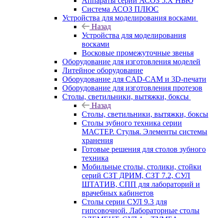
Аппараты серии АСОЗ 5.Х НЬЮ
Система АСОЗ ПЛЮС
Устройства для моделирования восками
Назад
Устройства для моделирования
восками
Восковые промежуточные звенья
Оборудование для изготовления моделей
Литейное оборудование
Оборудование для CAD-CAM и 3D-печати
Оборудование для изготовления протезов
Cтолы, светильники, вытяжки, боксы
Назад
Cтолы, светильники, вытяжки, боксы
Столы зубного техника серии
МАСТЕР. Стулья. Элементы системы
хранения
Готовые решения для столов зубного
техника
Мобильные столы, столики, стойки
серий СЗТ ДРИМ, СЗТ 7.2, СУЛ
ШТАТИВ, СПП для лабораторий и
врачебных кабинетов
Столы серии СУЛ 9.3 для
гипсовочной. Лабораторные столы