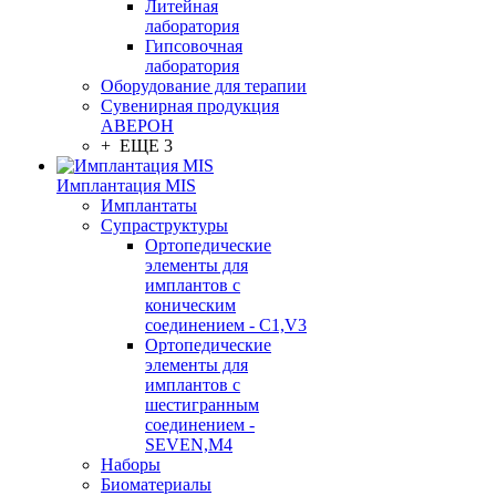
Литейная
лаборатория
Гипсовочная
лаборатория
Оборудование для терапии
Сувенирная продукция
АВЕРОН
+ ЕЩЕ 3
Имплантация MIS
Имплантаты
Супраструктуры
Ортопедические
элементы для
имплантов с
коническим
соединением - C1,V3
Ортопедические
элементы для
имплантов с
шестигранным
соединением -
SEVEN,M4
Наборы
Биоматериалы