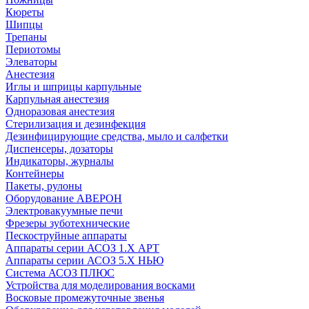
Кюреты
Шипцы
Трепаны
Периотомы
Элеваторы
Анестезия
Иглы и шприцы карпульные
Карпульная анестезия
Одноразовая анестезия
Стерилизация и дезинфекция
Дезинфицирующие средства, мыло и салфетки
Диспенсеры, дозаторы
Индикаторы, журналы
Контейнеры
Пакеты, рулоны
Оборудование АВЕРОН
Электровакуумные печи
Фрезеры зуботехнические
Пескоструйные аппараты
Аппараты серии АСОЗ 1.Х АРТ
Аппараты серии АСОЗ 5.Х НЬЮ
Система АСОЗ ПЛЮС
Устройства для моделирования восками
Восковые промежуточные звенья