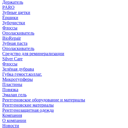
Держатель
PARO
Зубные щетки
Ёршики
Зубочистки
Флоссы
Ополаскиватель
BioRepair
Зубная паста
Ополаскиватель
Средство для реминерализации
Silver Care
Флоссы
Зелёная дубрава
Губка гемост.коллаг.
Микротупферы
Пластины
Повязка
Эмалан гель
Рентгеновское оборудование и материалы
Рентгеновские материалы
Рентгенозащитная одежда
Компания
О компании
Новости