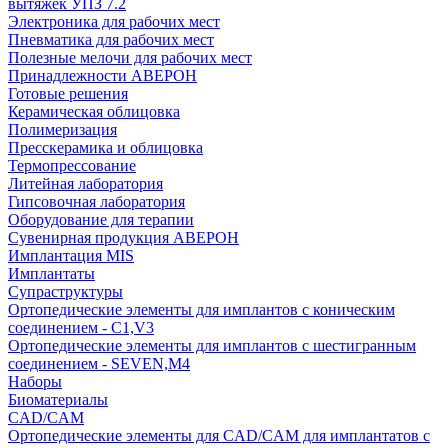
вытяжек УПЗ 7.2
Электроника для рабочих мест
Пневматика для рабочих мест
Полезные мелочи для рабочих мест
Принадлежности АВЕРОН
Готовые решения
Керамическая облицовка
Полимеризация
Пресскерамика и облицовка
Термопрессование
Литейная лаборатория
Гипсовочная лаборатория
Оборудование для терапии
Сувенирная продукция АВЕРОН
Имплантация MIS
Имплантаты
Супраструктуры
Ортопедические элементы для имплантов с коническим
соединением - C1,V3
Ортопедические элементы для имплантов с шестигранным
соединением - SEVEN,M4
Наборы
Биоматериалы
CAD/CAM
Ортопедические элементы для CAD/CAM для имплантатов с