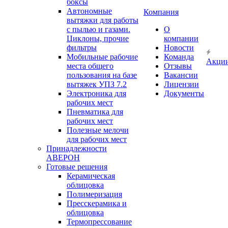
боксы
Автономные
Компания
вытяжки для работы
с пылью и газами.
О
Циклоны, прочие
компании
фильтры
Новости
Мобильные рабочие
Команда
Акци
места общего
Отзывы
пользования на базе
Вакансии
вытяжек УПЗ 7.2
Лицензии
Электроника для
Документы
рабочих мест
Пневматика для
рабочих мест
Полезные мелочи
для рабочих мест
Принадлежности
АВЕРОН
Готовые решения
Керамическая
облицовка
Полимеризация
Пресскерамика и
облицовка
Термопрессование