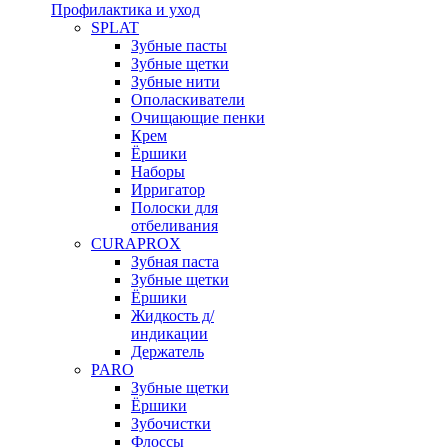
Профилактика и уход
SPLAT
Зубные пасты
Зубные щетки
Зубные нити
Ополаскиватели
Очищающие пенки
Крем
Ёршики
Наборы
Ирригатор
Полоски для
отбеливания
CURAPROX
Зубная паста
Зубные щетки
Ёршики
Жидкость д/
индикации
Держатель
PARO
Зубные щетки
Ёршики
Зубочистки
Флоссы