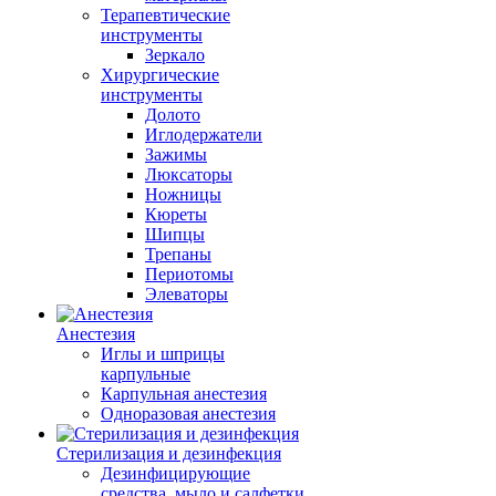
Терапевтические
инструменты
Зеркало
Хирургические
инструменты
Долото
Иглодержатели
Зажимы
Люксаторы
Ножницы
Кюреты
Шипцы
Трепаны
Периотомы
Элеваторы
Анестезия
Иглы и шприцы
карпульные
Карпульная анестезия
Одноразовая анестезия
Стерилизация и дезинфекция
Дезинфицирующие
средства, мыло и салфетки