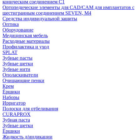
коническим соединением С1
Ортопедические элементы для CAD/CAM для имплантатов с
шестигранным соединением SEVEN, М4
Средства индивидуальной защиты
Оптика
Оборудование
Медицинская мебель
Расходные материалы
Профилактика и уход
SPLAT
Зубные пасты
Зубные щетки
Зубные нити
Ополаскиватели
Очищающие пенки
Крем
Ёршики
Наборы
Ирригатор
Полоски для отбеливания
CURAPROX
Зубная паста
Зубные щетки
Ёршики
Жидкость д/индикации