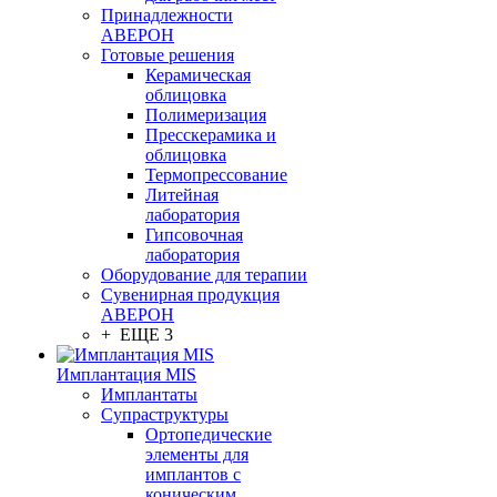
Принадлежности
АВЕРОН
Готовые решения
Керамическая
облицовка
Полимеризация
Пресскерамика и
облицовка
Термопрессование
Литейная
лаборатория
Гипсовочная
лаборатория
Оборудование для терапии
Сувенирная продукция
АВЕРОН
+ ЕЩЕ 3
Имплантация MIS
Имплантаты
Супраструктуры
Ортопедические
элементы для
имплантов с
коническим