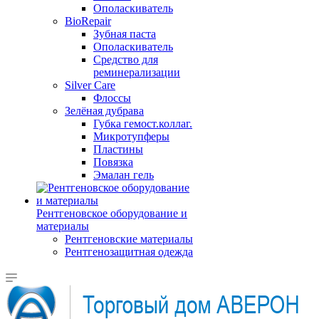
Ополаскиватель
BioRepair
Зубная паста
Ополаскиватель
Средство для
реминерализации
Silver Care
Флоссы
Зелёная дубрава
Губка гемост.коллаг.
Микротупферы
Пластины
Повязка
Эмалан гель
Рентгеновское оборудование и
материалы
Рентгеновские материалы
Рентгенозащитная одежда