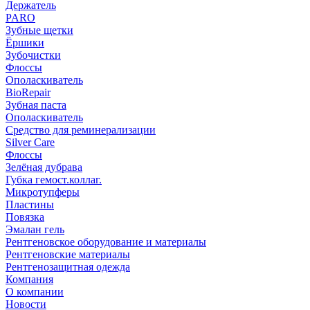
Держатель
PARO
Зубные щетки
Ёршики
Зубочистки
Флоссы
Ополаскиватель
BioRepair
Зубная паста
Ополаскиватель
Средство для реминерализации
Silver Care
Флоссы
Зелёная дубрава
Губка гемост.коллаг.
Микротупферы
Пластины
Повязка
Эмалан гель
Рентгеновское оборудование и материалы
Рентгеновские материалы
Рентгенозащитная одежда
Компания
О компании
Новости