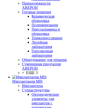
Принадлежности
АВЕРОН
Готовые решения
Керамическая
облицовка
Полимеризация
Пресскерамика и
облицовка
Термопрессование
Литейная
лаборатория
Гипсовочная
лаборатория
Оборудование для терапии
Сувенирная продукция
АВЕРОН
+ ЕЩЕ 3
Имплантация MIS
Имплантаты
Супраструктуры
Ортопедические
элементы для
имплантов с
коническим