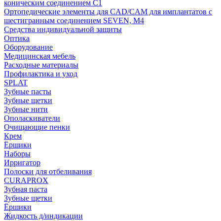
коническим соединением С1
Ортопедические элементы для CAD/CAM для имплантатов с
шестигранным соединением SEVEN, М4
Средства индивидуальной защиты
Оптика
Оборудование
Медицинская мебель
Расходные материалы
Профилактика и уход
SPLAT
Зубные пасты
Зубные щетки
Зубные нити
Ополаскиватели
Очищающие пенки
Крем
Ёршики
Наборы
Ирригатор
Полоски для отбеливания
CURAPROX
Зубная паста
Зубные щетки
Ёршики
Жидкость д/индикации