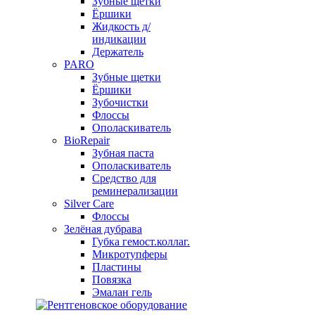
Зубные щетки
Ёршики
Жидкость д/
индикации
Держатель
PARO
Зубные щетки
Ёршики
Зубочистки
Флоссы
Ополаскиватель
BioRepair
Зубная паста
Ополаскиватель
Средство для
реминерализации
Silver Care
Флоссы
Зелёная дубрава
Губка гемост.коллаг.
Микротупферы
Пластины
Повязка
Эмалан гель