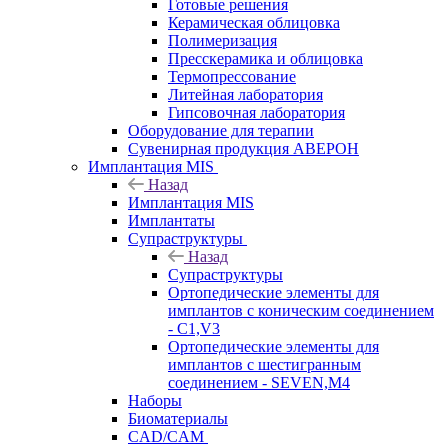
Готовые решения
Керамическая облицовка
Полимеризация
Пресскерамика и облицовка
Термопрессование
Литейная лаборатория
Гипсовочная лаборатория
Оборудование для терапии
Сувенирная продукция АВЕРОН
Имплантация MIS
Назад
Имплантация MIS
Имплантаты
Супраструктуры
Назад
Супраструктуры
Ортопедические элементы для
имплантов с коническим соединением
- C1,V3
Ортопедические элементы для
имплантов с шестигранным
соединением - SEVEN,M4
Наборы
Биоматериалы
CAD/CAM