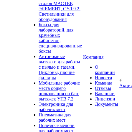
столов МАСТЕР,
ЭЛЕМЕНТ, СУЛ 9.2.
Светильники для
оборудования
Боксы для
лабораторий, для
врачебных
кабинетов,
специализированные
боксы
Автономные
Компания
вытяжки для работы
с пылью и газами.
О
Циклоны, прочие
компании
фильтры
Новости
Мобильные рабочие
Команда
Акци
места общего
Отзывы
пользования на базе
Вакансии
вытяжек УПЗ 7.2
Лицензии
Электроника для
Документы
рабочих мест
Пневматика для
рабочих мест
Полезные мелочи
для рабочих мест