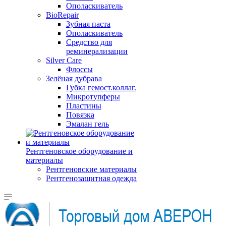
Ополаскиватель
BioRepair
Зубная паста
Ополаскиватель
Средство для
реминерализации
Silver Care
Флоссы
Зелёная дубрава
Губка гемост.коллаг.
Микротупферы
Пластины
Повязка
Эмалан гель
Рентгеновское оборудование и
материалы
Рентгеновские материалы
Рентгенозащитная одежда