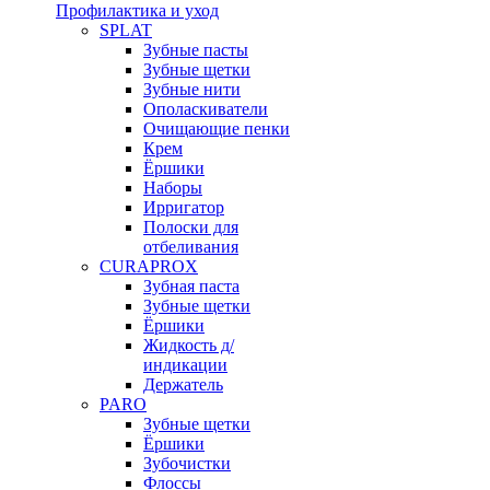
Профилактика и уход
SPLAT
Зубные пасты
Зубные щетки
Зубные нити
Ополаскиватели
Очищающие пенки
Крем
Ёршики
Наборы
Ирригатор
Полоски для
отбеливания
CURAPROX
Зубная паста
Зубные щетки
Ёршики
Жидкость д/
индикации
Держатель
PARO
Зубные щетки
Ёршики
Зубочистки
Флоссы