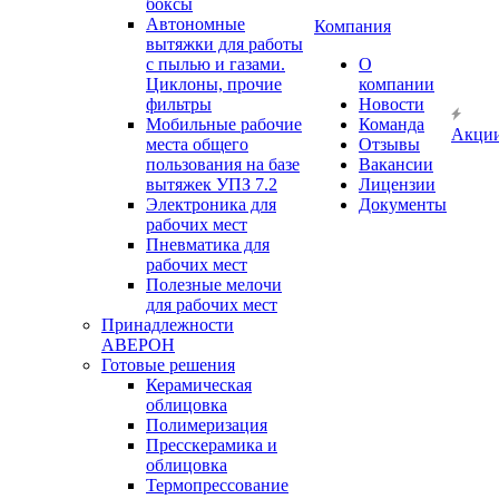
боксы
Автономные
Компания
вытяжки для работы
с пылью и газами.
О
Циклоны, прочие
компании
фильтры
Новости
Мобильные рабочие
Команда
Акци
места общего
Отзывы
пользования на базе
Вакансии
вытяжек УПЗ 7.2
Лицензии
Электроника для
Документы
рабочих мест
Пневматика для
рабочих мест
Полезные мелочи
для рабочих мест
Принадлежности
АВЕРОН
Готовые решения
Керамическая
облицовка
Полимеризация
Пресскерамика и
облицовка
Термопрессование