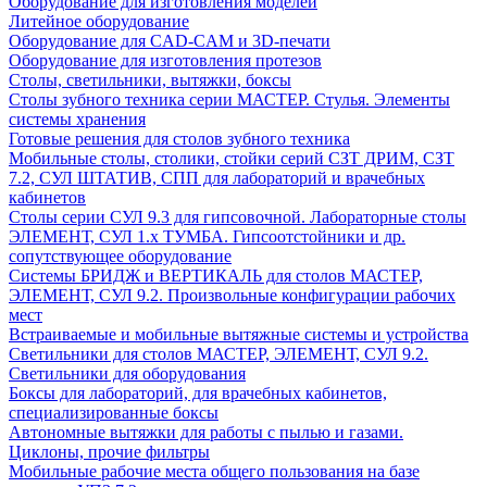
Оборудование для изготовления моделей
Литейное оборудование
Оборудование для CAD-CAM и 3D-печати
Оборудование для изготовления протезов
Cтолы, светильники, вытяжки, боксы
Столы зубного техника серии МАСТЕР. Стулья. Элементы
системы хранения
Готовые решения для столов зубного техника
Мобильные столы, столики, стойки серий СЗТ ДРИМ, СЗТ
7.2, СУЛ ШТАТИВ, СПП для лабораторий и врачебных
кабинетов
Столы серии СУЛ 9.3 для гипсовочной. Лабораторные столы
ЭЛЕМЕНТ, СУЛ 1.х ТУМБА. Гипсоотстойники и др.
сопутствующее оборудование
Системы БРИДЖ и ВЕРТИКАЛЬ для столов МАСТЕР,
ЭЛЕМЕНТ, СУЛ 9.2. Произвольные конфигурации рабочих
мест
Встраиваемые и мобильные вытяжные системы и устройства
Светильники для столов МАСТЕР, ЭЛЕМЕНТ, СУЛ 9.2.
Светильники для оборудования
Боксы для лабораторий, для врачебных кабинетов,
специализированные боксы
Автономные вытяжки для работы с пылью и газами.
Циклоны, прочие фильтры
Мобильные рабочие места общего пользования на базе