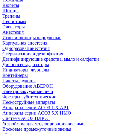
Кюреты
Шипцы
Трепаны
Периотомы
Элеваторы
Анестезия
Иглы и шприцы карпульные
Карпульная анестезия
Одноразовая анестезия
Стерилизация и дезинфекция
Дезинфицирующие средства, мыло и салфетки
Диспенсеры, дозаторы
Индикаторы, журналы
Контейнеры
Пакеты, рулоны
Оборудование АВЕРОН
Электровакуумные печи
Фрезеры зуботехнические
Пескоструйные аппараты
Аппараты серии АСОЗ 1.Х АРТ
Аппараты серии АСОЗ 5.Х НЬЮ
Система АСОЗ ПЛЮС
Устройства для моделирования восками
Восковые промежуточные звенья