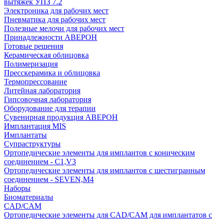
вытяжек УПЗ 7.2
Электроника для рабочих мест
Пневматика для рабочих мест
Полезные мелочи для рабочих мест
Принадлежности АВЕРОН
Готовые решения
Керамическая облицовка
Полимеризация
Пресскерамика и облицовка
Термопрессование
Литейная лаборатория
Гипсовочная лаборатория
Оборудование для терапии
Сувенирная продукция АВЕРОН
Имплантация MIS
Имплантаты
Супраструктуры
Ортопедические элементы для имплантов с коническим
соединением - C1,V3
Ортопедические элементы для имплантов с шестигранным
соединением - SEVEN,M4
Наборы
Биоматериалы
CAD/CAM
Ортопедические элементы для CAD/CAM для имплантатов с