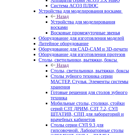
Аппараты серии АСОЗ 5.Х НЬЮ
Система АСОЗ ПЛЮС
Устройства для моделирования восками
Назад
Устройства для моделирования
восками
Восковые промежуточные звенья
Оборудование для изготовления моделей
Литейное оборудование
Оборудование для CAD-CAM и 3D-печати
Оборудование для изготовления протезов
Cтолы, светильники, вытяжки, боксы
Назад
Cтолы, светильники, вытяжки, боксы
Столы зубного техника серии
МАСТЕР. Стулья. Элементы системы
хранения
Готовые решения для столов зубного
техника
Мобильные столы, столики, стойки
серий СЗТ ДРИМ, СЗТ 7.2, СУЛ
ШТАТИВ, СПП для лабораторий и
врачебных кабинетов
Столы серии СУЛ 9.3 для
гипсовочной. Лабораторные столы