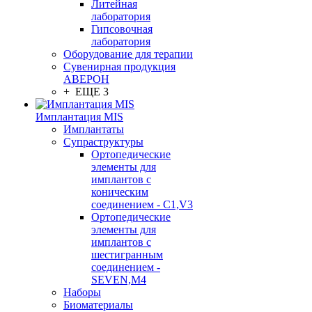
Литейная
лаборатория
Гипсовочная
лаборатория
Оборудование для терапии
Сувенирная продукция
АВЕРОН
+ ЕЩЕ 3
Имплантация MIS
Имплантаты
Супраструктуры
Ортопедические
элементы для
имплантов с
коническим
соединением - C1,V3
Ортопедические
элементы для
имплантов с
шестигранным
соединением -
SEVEN,M4
Наборы
Биоматериалы