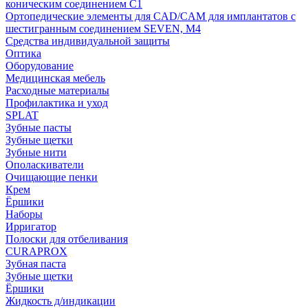
коническим соединением С1
Ортопедические элементы для CAD/CAM для имплантатов с
шестигранным соединением SEVEN, М4
Средства индивидуальной защиты
Оптика
Оборудование
Медицинская мебель
Расходные материалы
Профилактика и уход
SPLAT
Зубные пасты
Зубные щетки
Зубные нити
Ополаскиватели
Очищающие пенки
Крем
Ёршики
Наборы
Ирригатор
Полоски для отбеливания
CURAPROX
Зубная паста
Зубные щетки
Ёршики
Жидкость д/индикации