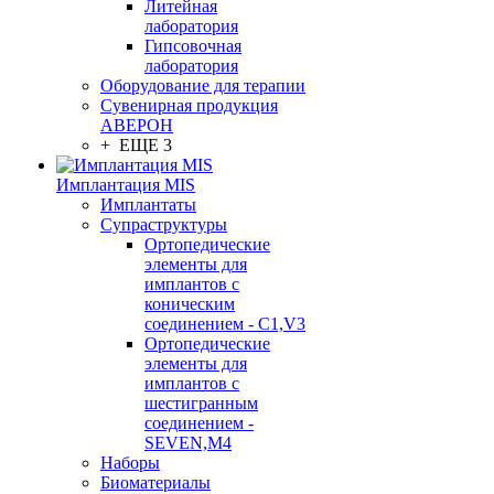
Литейная
лаборатория
Гипсовочная
лаборатория
Оборудование для терапии
Сувенирная продукция
АВЕРОН
+ ЕЩЕ 3
Имплантация MIS
Имплантаты
Супраструктуры
Ортопедические
элементы для
имплантов с
коническим
соединением - C1,V3
Ортопедические
элементы для
имплантов с
шестигранным
соединением -
SEVEN,M4
Наборы
Биоматериалы