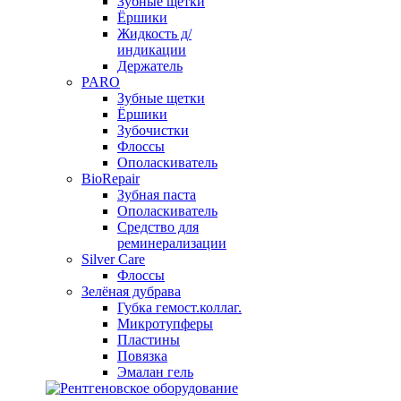
Зубные щетки
Ёршики
Жидкость д/
индикации
Держатель
PARO
Зубные щетки
Ёршики
Зубочистки
Флоссы
Ополаскиватель
BioRepair
Зубная паста
Ополаскиватель
Средство для
реминерализации
Silver Care
Флоссы
Зелёная дубрава
Губка гемост.коллаг.
Микротупферы
Пластины
Повязка
Эмалан гель