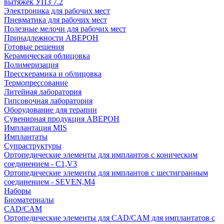
вытяжек УПЗ 7.2
Электроника для рабочих мест
Пневматика для рабочих мест
Полезные мелочи для рабочих мест
Принадлежности АВЕРОН
Готовые решения
Керамическая облицовка
Полимеризация
Пресскерамика и облицовка
Термопрессование
Литейная лаборатория
Гипсовочная лаборатория
Оборудование для терапии
Сувенирная продукция АВЕРОН
Имплантация MIS
Имплантаты
Супраструктуры
Ортопедические элементы для имплантов с коническим
соединением - C1,V3
Ортопедические элементы для имплантов с шестигранным
соединением - SEVEN,M4
Наборы
Биоматериалы
CAD/CAM
Ортопедические элементы для CAD/CAM для имплантатов с