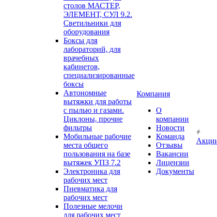
столов МАСТЕР,
ЭЛЕМЕНТ, СУЛ 9.2.
Светильники для
оборудования
Боксы для
лабораторий, для
врачебных
кабинетов,
специализированные
боксы
Автономные
Компания
вытяжки для работы
с пылью и газами.
О
Циклоны, прочие
компании
фильтры
Новости
Мобильные рабочие
Команда
Акци
места общего
Отзывы
пользования на базе
Вакансии
вытяжек УПЗ 7.2
Лицензии
Электроника для
Документы
рабочих мест
Пневматика для
рабочих мест
Полезные мелочи
для рабочих мест