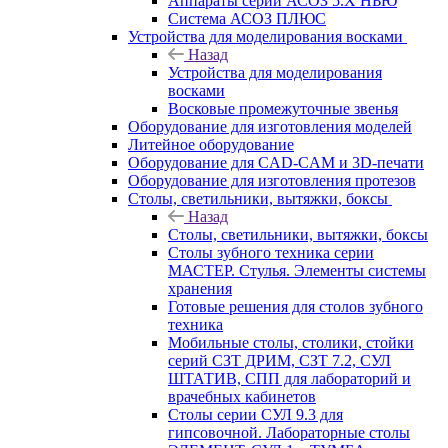
Аппараты серии АСОЗ 5.Х НЬЮ
Система АСОЗ ПЛЮС
Устройства для моделирования восками
Назад
Устройства для моделирования
восками
Восковые промежуточные звенья
Оборудование для изготовления моделей
Литейное оборудование
Оборудование для CAD-CAM и 3D-печати
Оборудование для изготовления протезов
Cтолы, светильники, вытяжки, боксы
Назад
Cтолы, светильники, вытяжки, боксы
Столы зубного техника серии
МАСТЕР. Стулья. Элементы системы
хранения
Готовые решения для столов зубного
техника
Мобильные столы, столики, стойки
серий СЗТ ДРИМ, СЗТ 7.2, СУЛ
ШТАТИВ, СПП для лабораторий и
врачебных кабинетов
Столы серии СУЛ 9.3 для
гипсовочной. Лабораторные столы