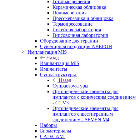
Готовые решения
Керамическая облицовка
Полимеризация
Пресскерамика и облицовка
Термопрессование
Литейная лаборатория
Гипсовочная лаборатория
Оборудование для терапии
Сувенирная продукция АВЕРОН
Имплантация MIS
Назад
Имплантация MIS
Имплантаты
Супраструктуры
Назад
Супраструктуры
Ортопедические элементы для
имплантов с коническим соединением
- C1,V3
Ортопедические элементы для
имплантов с шестигранным
соединением - SEVEN,M4
Наборы
Биоматериалы
CAD/CAM