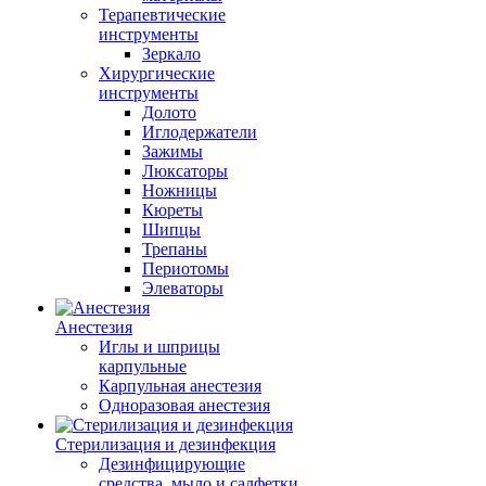
Терапевтические
инструменты
Зеркало
Хирургические
инструменты
Долото
Иглодержатели
Зажимы
Люксаторы
Ножницы
Кюреты
Шипцы
Трепаны
Периотомы
Элеваторы
Анестезия
Иглы и шприцы
карпульные
Карпульная анестезия
Одноразовая анестезия
Стерилизация и дезинфекция
Дезинфицирующие
средства, мыло и салфетки