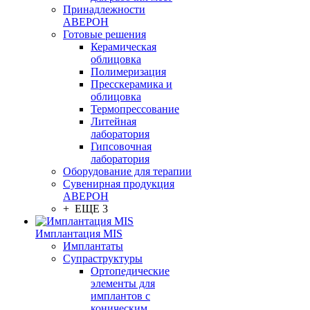
Принадлежности
АВЕРОН
Готовые решения
Керамическая
облицовка
Полимеризация
Пресскерамика и
облицовка
Термопрессование
Литейная
лаборатория
Гипсовочная
лаборатория
Оборудование для терапии
Сувенирная продукция
АВЕРОН
+ ЕЩЕ 3
Имплантация MIS
Имплантаты
Супраструктуры
Ортопедические
элементы для
имплантов с
коническим