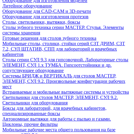
Оборудование для изготовления моделей
Литейное оборудование
Оборудование для CAD-CAM и 3D-печати
Оборудование для изготовления протезов
Cтолы, светильники, вытяжки, боксы
Столы зубного техника серии МАСТЕР. Стулья. Элементы
системы хранения
Готовые решения для столов зубного техника
Мобильные столы, столики, стойки серий СЗТ ДРИМ, СЗТ
7.2, СУЛ ШТАТИВ, СПП для лабораторий и врачебных
кабинетов
Столы серии СУЛ 9.3 для гипсовочной. Лабораторные столы
ЭЛЕМЕНТ, СУЛ 1.х ТУМБА. Гипсоотстойники и др.
сопутствующее оборудование
Системы БРИДЖ и ВЕРТИКАЛЬ для столов МАСТЕР,
ЭЛЕМЕНТ, СУЛ 9.2. Произвольные конфигурации рабочих
мест
Встраиваемые и мобильные вытяжные системы и устройства
Светильники для столов МАСТЕР, ЭЛЕМЕНТ, СУЛ 9.2.
Светильники для оборудования
Боксы для лабораторий, для врачебных кабинетов,
специализированные боксы
Автономные вытяжки для работы с пылью и газами.
Циклоны, прочие фильтры
Мобильные рабочие места общего пользования на базе