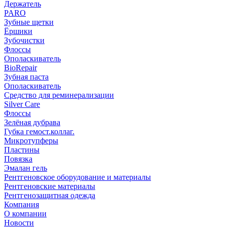
Держатель
PARO
Зубные щетки
Ёршики
Зубочистки
Флоссы
Ополаскиватель
BioRepair
Зубная паста
Ополаскиватель
Средство для реминерализации
Silver Care
Флоссы
Зелёная дубрава
Губка гемост.коллаг.
Микротупферы
Пластины
Повязка
Эмалан гель
Рентгеновское оборудование и материалы
Рентгеновские материалы
Рентгенозащитная одежда
Компания
О компании
Новости