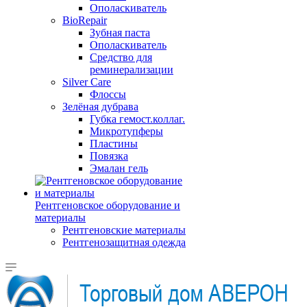
Ополаскиватель
BioRepair
Зубная паста
Ополаскиватель
Средство для
реминерализации
Silver Care
Флоссы
Зелёная дубрава
Губка гемост.коллаг.
Микротупферы
Пластины
Повязка
Эмалан гель
Рентгеновское оборудование и
материалы
Рентгеновские материалы
Рентгенозащитная одежда