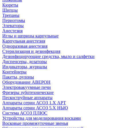
Кюреты
Шипцы
Трепаны
Периотомы
Элеваторы
Анестезия
Иглы и шприцы карпульные
Карпульная анестезия
Одноразовая анестезия
Стерилизация и дезинфекция
Дезинфицирующие средства, мыло и салфетки
Диспенсеры, дозаторы
Индикаторы, журналы
Контейнеры
Пакеты, рулоны
Оборудование АВЕРОН
Электровакуумные печи
Фрезеры зуботехнические
Пескоструйные аппараты
Аппараты серии АСОЗ 1.Х АРТ
Аппараты серии АСОЗ 5.Х НЬЮ
Система АСОЗ ПЛЮС
Устройства для моделирования восками
Восковые промежуточные звенья