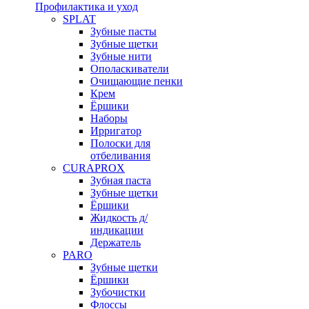
Профилактика и уход
SPLAT
Зубные пасты
Зубные щетки
Зубные нити
Ополаскиватели
Очищающие пенки
Крем
Ёршики
Наборы
Ирригатор
Полоски для
отбеливания
CURAPROX
Зубная паста
Зубные щетки
Ёршики
Жидкость д/
индикации
Держатель
PARO
Зубные щетки
Ёршики
Зубочистки
Флоссы