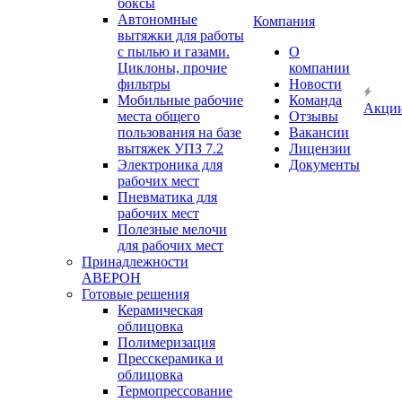
боксы
Автономные
Компания
вытяжки для работы
с пылью и газами.
О
Циклоны, прочие
компании
фильтры
Новости
Мобильные рабочие
Команда
Акци
места общего
Отзывы
пользования на базе
Вакансии
вытяжек УПЗ 7.2
Лицензии
Электроника для
Документы
рабочих мест
Пневматика для
рабочих мест
Полезные мелочи
для рабочих мест
Принадлежности
АВЕРОН
Готовые решения
Керамическая
облицовка
Полимеризация
Пресскерамика и
облицовка
Термопрессование