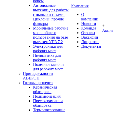
боксы
Автономные
Компания
вытяжки для работы
с пылью и газами.
О
Циклоны, прочие
компании
фильтры
Новости
Мобильные рабочие
Команда
Акци
места общего
Отзывы
пользования на базе
Вакансии
вытяжек УПЗ 7.2
Лицензии
Электроника для
Документы
рабочих мест
Пневматика для
рабочих мест
Полезные мелочи
для рабочих мест
Принадлежности
АВЕРОН
Готовые решения
Керамическая
облицовка
Полимеризация
Пресскерамика и
облицовка
Термопрессование