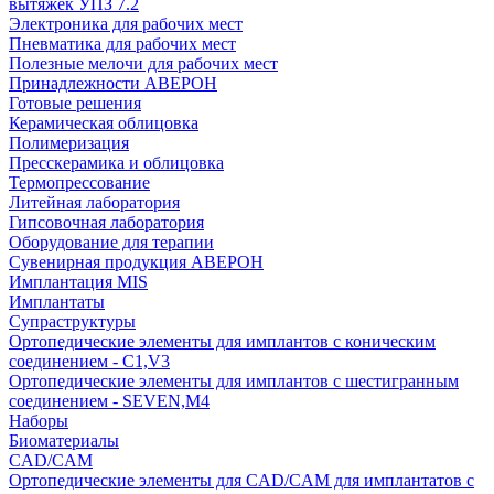
вытяжек УПЗ 7.2
Электроника для рабочих мест
Пневматика для рабочих мест
Полезные мелочи для рабочих мест
Принадлежности АВЕРОН
Готовые решения
Керамическая облицовка
Полимеризация
Пресскерамика и облицовка
Термопрессование
Литейная лаборатория
Гипсовочная лаборатория
Оборудование для терапии
Сувенирная продукция АВЕРОН
Имплантация MIS
Имплантаты
Супраструктуры
Ортопедические элементы для имплантов с коническим
соединением - C1,V3
Ортопедические элементы для имплантов с шестигранным
соединением - SEVEN,M4
Наборы
Биоматериалы
CAD/CAM
Ортопедические элементы для CAD/CAM для имплантатов с