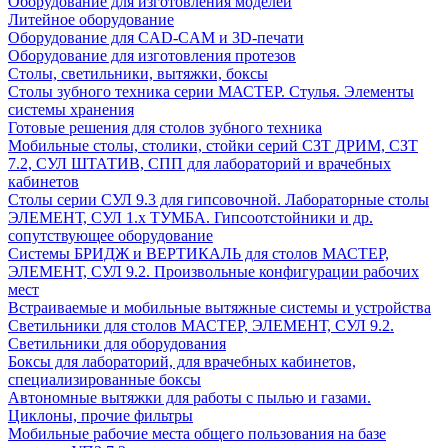
Оборудование для изготовления моделей
Литейное оборудование
Оборудование для CAD-CAM и 3D-печати
Оборудование для изготовления протезов
Cтолы, светильники, вытяжки, боксы
Столы зубного техника серии МАСТЕР. Стулья. Элементы
системы хранения
Готовые решения для столов зубного техника
Мобильные столы, столики, стойки серий СЗТ ДРИМ, СЗТ
7.2, СУЛ ШТАТИВ, СПП для лабораторий и врачебных
кабинетов
Столы серии СУЛ 9.3 для гипсовочной. Лабораторные столы
ЭЛЕМЕНТ, СУЛ 1.х ТУМБА. Гипсоотстойники и др.
сопутствующее оборудование
Системы БРИДЖ и ВЕРТИКАЛЬ для столов МАСТЕР,
ЭЛЕМЕНТ, СУЛ 9.2. Произвольные конфигурации рабочих
мест
Встраиваемые и мобильные вытяжные системы и устройства
Светильники для столов МАСТЕР, ЭЛЕМЕНТ, СУЛ 9.2.
Светильники для оборудования
Боксы для лабораторий, для врачебных кабинетов,
специализированные боксы
Автономные вытяжки для работы с пылью и газами.
Циклоны, прочие фильтры
Мобильные рабочие места общего пользования на базе