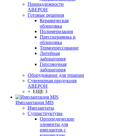
Принадлежности
АВЕРОН
Готовые решения
Керамическая
облицовка
Полимеризация
Пресскерамика и
облицовка
Термопрессование
Литейная
лаборатория
Гипсовочная
лаборатория
Оборудование для терапии
Сувенирная продукция
АВЕРОН
+ ЕЩЕ 3
Имплантация MIS
Имплантаты
Супраструктуры
Ортопедические
элементы для
имплантов с
коническим