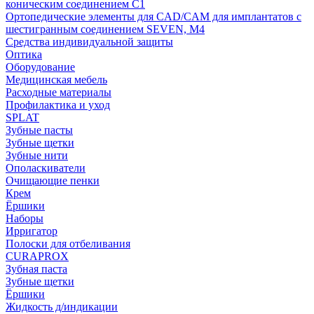
коническим соединением С1
Ортопедические элементы для CAD/CAM для имплантатов с
шестигранным соединением SEVEN, М4
Средства индивидуальной защиты
Оптика
Оборудование
Медицинская мебель
Расходные материалы
Профилактика и уход
SPLAT
Зубные пасты
Зубные щетки
Зубные нити
Ополаскиватели
Очищающие пенки
Крем
Ёршики
Наборы
Ирригатор
Полоски для отбеливания
CURAPROX
Зубная паста
Зубные щетки
Ёршики
Жидкость д/индикации