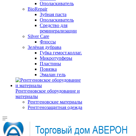
Ополаскиватель
BioRepair
Зубная паста
Ополаскиватель
Средство для
реминерализации
Silver Care
Флоссы
Зелёная дубрава
Губка гемост.коллаг.
Микротупферы
Пластины
Повязка
Эмалан гель
Рентгеновское оборудование и
материалы
Рентгеновские материалы
Рентгенозащитная одежда