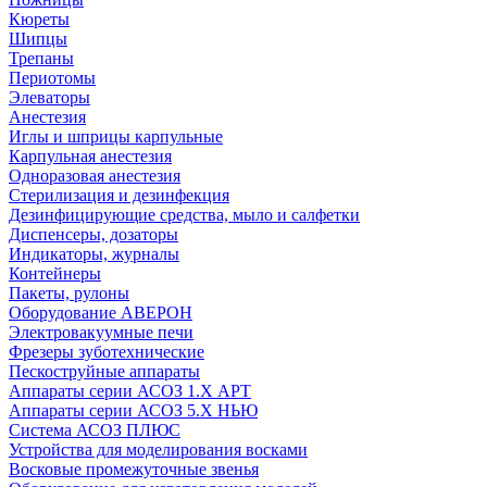
Кюреты
Шипцы
Трепаны
Периотомы
Элеваторы
Анестезия
Иглы и шприцы карпульные
Карпульная анестезия
Одноразовая анестезия
Стерилизация и дезинфекция
Дезинфицирующие средства, мыло и салфетки
Диспенсеры, дозаторы
Индикаторы, журналы
Контейнеры
Пакеты, рулоны
Оборудование АВЕРОН
Электровакуумные печи
Фрезеры зуботехнические
Пескоструйные аппараты
Аппараты серии АСОЗ 1.Х АРТ
Аппараты серии АСОЗ 5.Х НЬЮ
Система АСОЗ ПЛЮС
Устройства для моделирования восками
Восковые промежуточные звенья