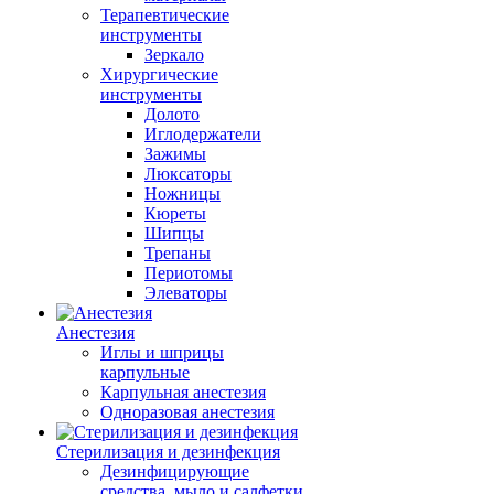
Терапевтические
инструменты
Зеркало
Хирургические
инструменты
Долото
Иглодержатели
Зажимы
Люксаторы
Ножницы
Кюреты
Шипцы
Трепаны
Периотомы
Элеваторы
Анестезия
Иглы и шприцы
карпульные
Карпульная анестезия
Одноразовая анестезия
Стерилизация и дезинфекция
Дезинфицирующие
средства, мыло и салфетки