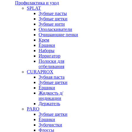
Профилактика и уход
SPLAT
Зубные пасты
Зубные щетки
Зубные нити
Ополаскиватели
Очищающие пенки
Крем
Ёршики
Наборы
Ирригатор
Полоски для
отбеливания
CURAPROX
Зубная паста
Зубные щетки
Ёршики
Жидкость д/
индикации
Держатель
PARO
Зубные щетки
Ёршики
Зубочистки
Флоссы