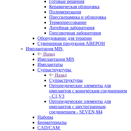
Готовые решения
Керамическая облицовка
Полимеризация
Пресскерамика и облицовка
Термопрессование
Литейная лаборатория
Гипсовочная лаборатория
Оборудование для терапии
Сувенирная продукция АВЕРОН
Имплантация MIS
Назад
Имплантация MIS
Имплантаты
Супраструктуры
Назад
Супраструктуры
Ортопедические элементы для
имплантов с коническим соединением
- C1,V3
Ортопедические элементы для
имплантов с шестигранным
соединением - SEVEN,M4
Наборы
Биоматериалы
CAD/CAM