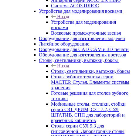
Аппараты серии АСОЗ 5.Х НЬЮ
Система АСОЗ ПЛЮС
Устройства для моделирования восками
Назад
Устройства для моделирования
восками
Восковые промежуточные звенья
Оборудование для изготовления моделей
Литейное оборудование
Оборудование для CAD-CAM и 3D-печати
Оборудование для изготовления протезов
Cтолы, светильники, вытяжки, боксы
Назад
Cтолы, светильники, вытяжки, боксы
Столы зубного техника серии
МАСТЕР. Стулья. Элементы системы
хранения
Готовые решения для столов зубного
техника
Мобильные столы, столики, стойки
серий СЗТ ДРИМ, СЗТ 7.2, СУЛ
ШТАТИВ, СПП для лабораторий и
врачебных кабинетов
Столы серии СУЛ 9.3 для
гипсовочной. Лабораторные столы