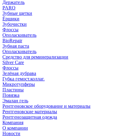
Держатель
PARO
Зубные щетки
Ёршики
Зубочистки
Флоссы
Ополаскиватель
BioRepair
Зубная паста
Ополаскиватель
Средство для реминерализации
Silver Care
Флоссы
Зелёная дубрава
Губка гемост.коллаг.
Микротупферы
Пластины
Повязка
Эмалан гель
Рентгеновское оборудование и материалы
Рентгеновские материалы
Рентгенозащитная одежда
Компания
О компании
Новости