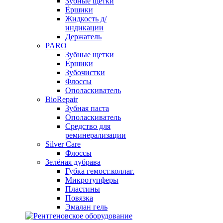
Зубные щетки
Ёршики
Жидкость д/
индикации
Держатель
PARO
Зубные щетки
Ёршики
Зубочистки
Флоссы
Ополаскиватель
BioRepair
Зубная паста
Ополаскиватель
Средство для
реминерализации
Silver Care
Флоссы
Зелёная дубрава
Губка гемост.коллаг.
Микротупферы
Пластины
Повязка
Эмалан гель