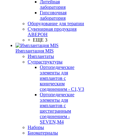
Литейная
лаборатория
Гипсовочная
лаборатория
Оборудование для терапии
Сувенирная продукция
АВЕРОН
+ ЕЩЕ 3
Имплантация MIS
Имплантаты
Супраструктуры
Ортопедические
элементы для
имплантов с
коническим
соединением - C1,V3
Ортопедические
элементы для
имплантов с
шестигранным
соединением -
SEVEN,M4
Наборы
Биоматериалы