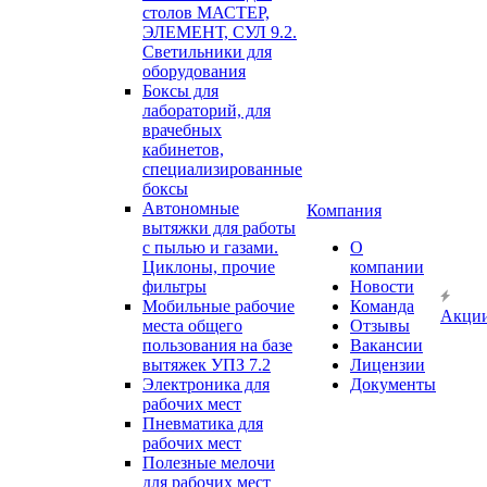
столов МАСТЕР,
ЭЛЕМЕНТ, СУЛ 9.2.
Светильники для
оборудования
Боксы для
лабораторий, для
врачебных
кабинетов,
специализированные
боксы
Автономные
Компания
вытяжки для работы
с пылью и газами.
О
Циклоны, прочие
компании
фильтры
Новости
Мобильные рабочие
Команда
Акци
места общего
Отзывы
пользования на базе
Вакансии
вытяжек УПЗ 7.2
Лицензии
Электроника для
Документы
рабочих мест
Пневматика для
рабочих мест
Полезные мелочи
для рабочих мест