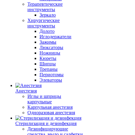
Терапевтические
инструменты
Зеркало
Хирургические
инструменты
Долото
Иглодержатели
Зажимы
Люксаторы
Ножницы
Кюреты
Шипцы
Трепаны
Периотомы
Элеваторы
Анестезия
Иглы и шприцы
карпульные
Карпульная анестезия
Одноразовая анестезия
Стерилизация и дезинфекция
Дезинфицирующие
средства, мыло и салфетки