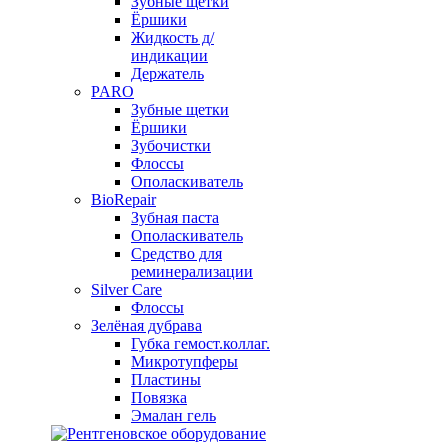
Зубные щетки
Ёршики
Жидкость д/
индикации
Держатель
PARO
Зубные щетки
Ёршики
Зубочистки
Флоссы
Ополаскиватель
BioRepair
Зубная паста
Ополаскиватель
Средство для
реминерализации
Silver Care
Флоссы
Зелёная дубрава
Губка гемост.коллаг.
Микротупферы
Пластины
Повязка
Эмалан гель