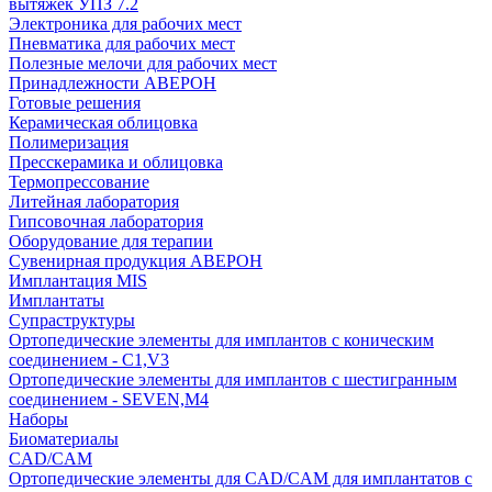
вытяжек УПЗ 7.2
Электроника для рабочих мест
Пневматика для рабочих мест
Полезные мелочи для рабочих мест
Принадлежности АВЕРОН
Готовые решения
Керамическая облицовка
Полимеризация
Пресскерамика и облицовка
Термопрессование
Литейная лаборатория
Гипсовочная лаборатория
Оборудование для терапии
Сувенирная продукция АВЕРОН
Имплантация MIS
Имплантаты
Супраструктуры
Ортопедические элементы для имплантов с коническим
соединением - C1,V3
Ортопедические элементы для имплантов с шестигранным
соединением - SEVEN,M4
Наборы
Биоматериалы
CAD/CAM
Ортопедические элементы для CAD/CAM для имплантатов с