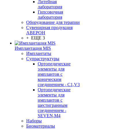
Литейная
лаборатория
Гипсовочная
лаборатория
Оборудование для терапии
Сувенирная продукция
АВЕРОН
+ ЕЩЕ 3
Имплантация MIS
Имплантаты
Супраструктуры
Ортопедические
элементы для
имплантов с
коническим
соединением - C1,V3
Ортопедические
элементы для
имплантов с
шестигранным
соединением -
SEVEN,M4
Наборы
Биоматериалы