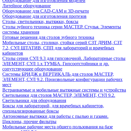
Оборудование для изготовления моделей
Литейное оборудование
Оборудование для CAD-CAM и 3D-печати
Оборудование для изготовления протезов
Cтолы, светильники, вытяжки, боксы
Столы зубного техника серии МАСТЕР. Стулья. Элементы
системы хранения
Готовые решения для столов зубного техника
Мобильные столы, столики, стойки серий СЗТ ДРИМ, СЗТ
7.2, СУЛ ШТАТИВ, СПП для лабораторий и врачебных
кабинетов
Столы серии СУЛ 9.3 для гипсовочной. Лабораторные столы
ЭЛЕМЕНТ, СУЛ 1.х ТУМБА. Гипсоотстойники и др.
сопутствующее оборудование
Системы БРИДЖ и ВЕРТИКАЛЬ для столов МАСТЕР,
ЭЛЕМЕНТ, СУЛ 9.2. Произвольные конфигурации рабочих
мест
Встраиваемые и мобильные вытяжные системы и устройства
Светильники для столов МАСТЕР, ЭЛЕМЕНТ, СУЛ 9.2.
Светильники для оборудования
Боксы для лабораторий, для врачебных кабинетов,
специализированные боксы
Автономные вытяжки для работы с пылью и газами.
Циклоны, прочие фильтры
Мобильные рабочие места общего пользования на базе