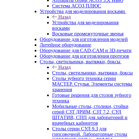
Аппараты серии АСОЗ 5.Х НЬЮ
Система АСОЗ ПЛЮС
Устройства для моделирования восками
Назад
Устройства для моделирования
восками
Восковые промежуточные звенья
Оборудование для изготовления моделей
Литейное оборудование
Оборудование для CAD-CAM и 3D-печати
Оборудование для изготовления протезов
Cтолы, светильники, вытяжки, боксы
Назад
Cтолы, светильники, вытяжки, боксы
Столы зубного техника серии
МАСТЕР. Стулья. Элементы системы
хранения
Готовые решения для столов зубного
техника
Мобильные столы, столики, стойки
серий СЗТ ДРИМ, СЗТ 7.2, СУЛ
ШТАТИВ, СПП для лабораторий и
врачебных кабинетов
Столы серии СУЛ 9.3 для
гипсовочной. Лабораторные столы