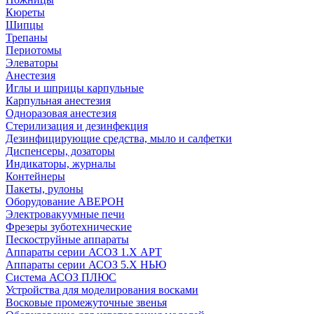
Кюреты
Шипцы
Трепаны
Периотомы
Элеваторы
Анестезия
Иглы и шприцы карпульные
Карпульная анестезия
Одноразовая анестезия
Стерилизация и дезинфекция
Дезинфицирующие средства, мыло и салфетки
Диспенсеры, дозаторы
Индикаторы, журналы
Контейнеры
Пакеты, рулоны
Оборудование АВЕРОН
Электровакуумные печи
Фрезеры зуботехнические
Пескоструйные аппараты
Аппараты серии АСОЗ 1.Х АРТ
Аппараты серии АСОЗ 5.Х НЬЮ
Система АСОЗ ПЛЮС
Устройства для моделирования восками
Восковые промежуточные звенья