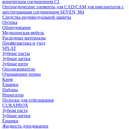
коническим соединением С1
Ортопедические элементы для CAD/CAM для имплантатов с
шестигранным соединением SEVEN, М4
Средства индивидуальной защиты
Оптика
Оборудование
Медицинская мебель
Расходные материалы
Профилактика и уход
SPLAT
Зубные пасты
Зубные щетки
Зубные нити
Ополаскиватели
Очищающие пенки
Крем
Ёршики
Наборы
Ирригатор
Полоски для отбеливания
CURAPROX
Зубная паста
Зубные щетки
Ёршики
Жидкость д/индикации