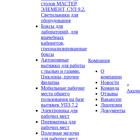
столов МАСТЕР,
ЭЛЕМЕНТ, СУЛ 9.2.
Светильники для
оборудования
Боксы для
лабораторий, для
врачебных
кабинетов,
специализированные
боксы
Автономные
Компания
вытяжки для работы
с пылью и газами.
О
Циклоны, прочие
компании
фильтры
Новости
Мобильные рабочие
Команда
Акци
места общего
Отзывы
пользования на базе
Вакансии
вытяжек УПЗ 7.2
Лицензии
Электроника для
Документы
рабочих мест
Пневматика для
рабочих мест
Полезные мелочи
для рабочих мест