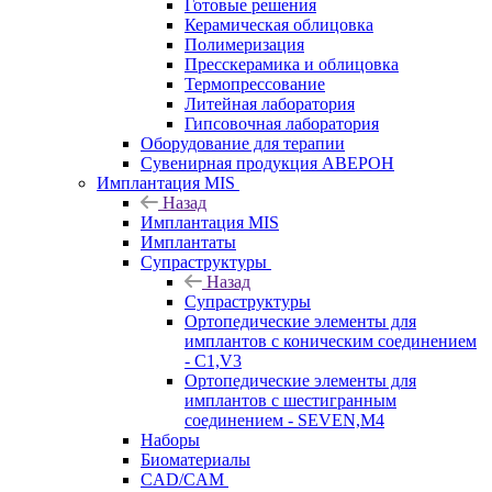
Готовые решения
Керамическая облицовка
Полимеризация
Пресскерамика и облицовка
Термопрессование
Литейная лаборатория
Гипсовочная лаборатория
Оборудование для терапии
Сувенирная продукция АВЕРОН
Имплантация MIS
Назад
Имплантация MIS
Имплантаты
Супраструктуры
Назад
Супраструктуры
Ортопедические элементы для
имплантов с коническим соединением
- C1,V3
Ортопедические элементы для
имплантов с шестигранным
соединением - SEVEN,M4
Наборы
Биоматериалы
CAD/CAM