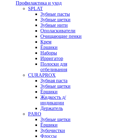
Профилактика и уход
SPLAT
Зубные пасты
Зубные щетки
Зубные нити
Ополаскиватели
Очищающие пенки
Крем
Ёршики
Наборы
Ирригатор
Полоски для
отбеливания
CURAPROX
Зубная паста
Зубные щетки
Ёршики
Жидкость д/
индикации
Держатель
PARO
Зубные щетки
Ёршики
Зубочистки
Флоссы