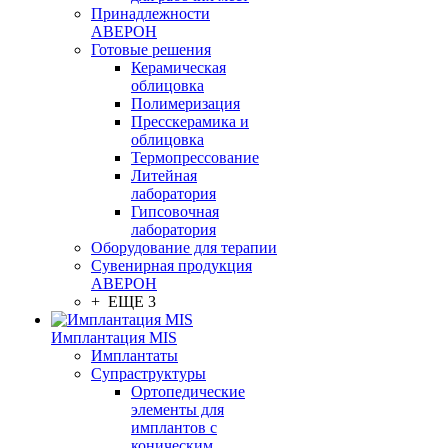
Принадлежности
АВЕРОН
Готовые решения
Керамическая
облицовка
Полимеризация
Пресскерамика и
облицовка
Термопрессование
Литейная
лаборатория
Гипсовочная
лаборатория
Оборудование для терапии
Сувенирная продукция
АВЕРОН
+ ЕЩЕ 3
Имплантация MIS
Имплантаты
Супраструктуры
Ортопедические
элементы для
имплантов с
коническим