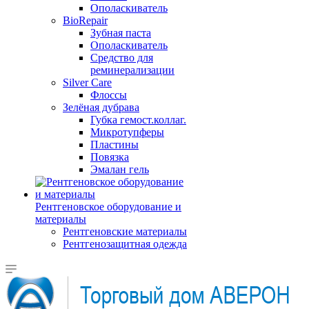
Ополаскиватель
BioRepair
Зубная паста
Ополаскиватель
Средство для
реминерализации
Silver Care
Флоссы
Зелёная дубрава
Губка гемост.коллаг.
Микротупферы
Пластины
Повязка
Эмалан гель
Рентгеновское оборудование и
материалы
Рентгеновские материалы
Рентгенозащитная одежда