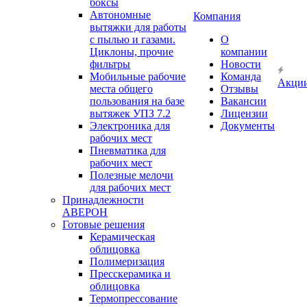
боксы
Автономные
Компания
вытяжки для работы
с пылью и газами.
О
Циклоны, прочие
компании
фильтры
Новости
Мобильные рабочие
Команда
Акци
места общего
Отзывы
пользования на базе
Вакансии
вытяжек УПЗ 7.2
Лицензии
Электроника для
Документы
рабочих мест
Пневматика для
рабочих мест
Полезные мелочи
для рабочих мест
Принадлежности
АВЕРОН
Готовые решения
Керамическая
облицовка
Полимеризация
Пресскерамика и
облицовка
Термопрессование