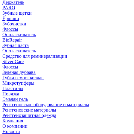
Держатель
PARO
Зубные щетки
Ёршики
Зубочистки
Флоссы
Ополаскиватель
BioRepair
Зубная паста
Ополаскиватель
Средство для реминерализации
Silver Care
Флоссы
Зелёная дубрава
Губка гемост.коллаг.
Микротупферы
Пластины
Повязка
Эмалан гель
Рентгеновское оборудование и материалы
Рентгеновские материалы
Рентгенозащитная одежда
Компания
О компании
Новости