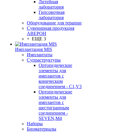
Литейная
лаборатория
Гипсовочная
лаборатория
Оборудование для терапии
Сувенирная продукция
АВЕРОН
+ ЕЩЕ 3
Имплантация MIS
Имплантаты
Супраструктуры
Ортопедические
элементы для
имплантов с
коническим
соединением - C1,V3
Ортопедические
элементы для
имплантов с
шестигранным
соединением -
SEVEN,M4
Наборы
Биоматериалы