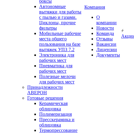
боксы
Автономные
Компания
вытяжки для работы
с пылью и газами.
О
Циклоны, прочие
компании
фильтры
Новости
Мобильные рабочие
Команда
Акци
места общего
Отзывы
пользования на базе
Вакансии
вытяжек УПЗ 7.2
Лицензии
Электроника для
Документы
рабочих мест
Пневматика для
рабочих мест
Полезные мелочи
для рабочих мест
Принадлежности
АВЕРОН
Готовые решения
Керамическая
облицовка
Полимеризация
Пресскерамика и
облицовка
Термопрессование