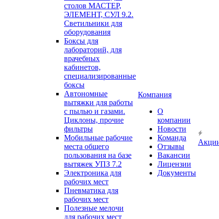
столов МАСТЕР,
ЭЛЕМЕНТ, СУЛ 9.2.
Светильники для
оборудования
Боксы для
лабораторий, для
врачебных
кабинетов,
специализированные
боксы
Автономные
Компания
вытяжки для работы
с пылью и газами.
О
Циклоны, прочие
компании
фильтры
Новости
Мобильные рабочие
Команда
Акци
места общего
Отзывы
пользования на базе
Вакансии
вытяжек УПЗ 7.2
Лицензии
Электроника для
Документы
рабочих мест
Пневматика для
рабочих мест
Полезные мелочи
для рабочих мест