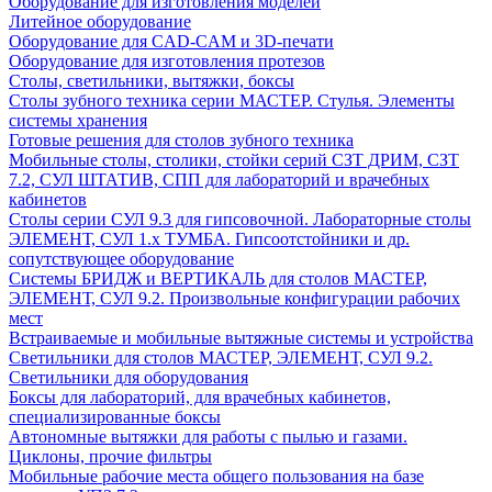
Оборудование для изготовления моделей
Литейное оборудование
Оборудование для CAD-CAM и 3D-печати
Оборудование для изготовления протезов
Cтолы, светильники, вытяжки, боксы
Столы зубного техника серии МАСТЕР. Стулья. Элементы
системы хранения
Готовые решения для столов зубного техника
Мобильные столы, столики, стойки серий СЗТ ДРИМ, СЗТ
7.2, СУЛ ШТАТИВ, СПП для лабораторий и врачебных
кабинетов
Столы серии СУЛ 9.3 для гипсовочной. Лабораторные столы
ЭЛЕМЕНТ, СУЛ 1.х ТУМБА. Гипсоотстойники и др.
сопутствующее оборудование
Системы БРИДЖ и ВЕРТИКАЛЬ для столов МАСТЕР,
ЭЛЕМЕНТ, СУЛ 9.2. Произвольные конфигурации рабочих
мест
Встраиваемые и мобильные вытяжные системы и устройства
Светильники для столов МАСТЕР, ЭЛЕМЕНТ, СУЛ 9.2.
Светильники для оборудования
Боксы для лабораторий, для врачебных кабинетов,
специализированные боксы
Автономные вытяжки для работы с пылью и газами.
Циклоны, прочие фильтры
Мобильные рабочие места общего пользования на базе