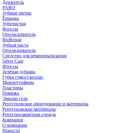
Держатель
PARO
Зубные щетки
Ёршики
Зубочистки
Флоссы
Ополаскиватель
BioRepair
Зубная паста
Ополаскиватель
Средство для реминерализации
Silver Care
Флоссы
Зелёная дубрава
Губка гемост.коллаг.
Микротупферы
Пластины
Повязка
Эмалан гель
Рентгеновское оборудование и материалы
Рентгеновские материалы
Рентгенозащитная одежда
Компания
О компании
Новости