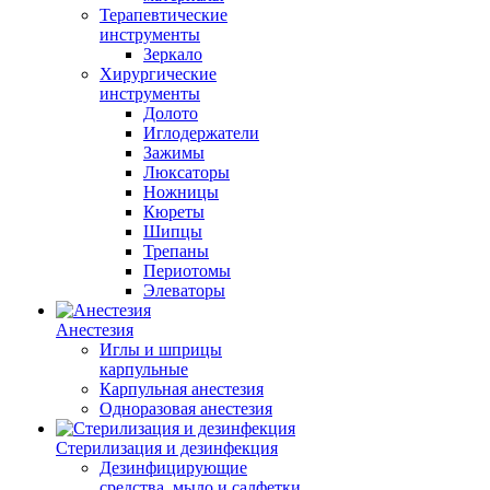
Терапевтические
инструменты
Зеркало
Хирургические
инструменты
Долото
Иглодержатели
Зажимы
Люксаторы
Ножницы
Кюреты
Шипцы
Трепаны
Периотомы
Элеваторы
Анестезия
Иглы и шприцы
карпульные
Карпульная анестезия
Одноразовая анестезия
Стерилизация и дезинфекция
Дезинфицирующие
средства, мыло и салфетки