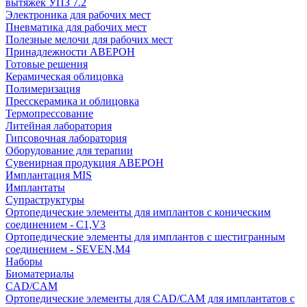
вытяжек УПЗ 7.2
Электроника для рабочих мест
Пневматика для рабочих мест
Полезные мелочи для рабочих мест
Принадлежности АВЕРОН
Готовые решения
Керамическая облицовка
Полимеризация
Пресскерамика и облицовка
Термопрессование
Литейная лаборатория
Гипсовочная лаборатория
Оборудование для терапии
Сувенирная продукция АВЕРОН
Имплантация MIS
Имплантаты
Супраструктуры
Ортопедические элементы для имплантов с коническим
соединением - C1,V3
Ортопедические элементы для имплантов с шестигранным
соединением - SEVEN,M4
Наборы
Биоматериалы
CAD/CAM
Ортопедические элементы для CAD/CAM для имплантатов с