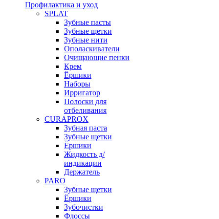
Профилактика и уход
SPLAT
Зубные пасты
Зубные щетки
Зубные нити
Ополаскиватели
Очищающие пенки
Крем
Ёршики
Наборы
Ирригатор
Полоски для
отбеливания
CURAPROX
Зубная паста
Зубные щетки
Ёршики
Жидкость д/
индикации
Держатель
PARO
Зубные щетки
Ёршики
Зубочистки
Флоссы