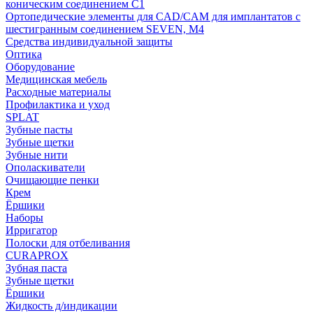
коническим соединением С1
Ортопедические элементы для CAD/CAM для имплантатов с
шестигранным соединением SEVEN, М4
Средства индивидуальной защиты
Оптика
Оборудование
Медицинская мебель
Расходные материалы
Профилактика и уход
SPLAT
Зубные пасты
Зубные щетки
Зубные нити
Ополаскиватели
Очищающие пенки
Крем
Ёршики
Наборы
Ирригатор
Полоски для отбеливания
CURAPROX
Зубная паста
Зубные щетки
Ёршики
Жидкость д/индикации