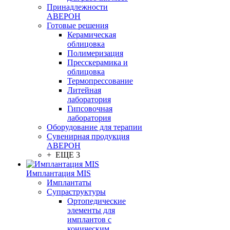
Принадлежности
АВЕРОН
Готовые решения
Керамическая
облицовка
Полимеризация
Пресскерамика и
облицовка
Термопрессование
Литейная
лаборатория
Гипсовочная
лаборатория
Оборудование для терапии
Сувенирная продукция
АВЕРОН
+ ЕЩЕ 3
Имплантация MIS
Имплантаты
Супраструктуры
Ортопедические
элементы для
имплантов с
коническим