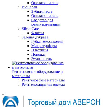
Ополаскиватель
BioRepair
Зубная паста
Ополаскиватель
Средство для
реминерализации
Silver Care
Флоссы
Зелёная дубрава
Губка гемост.коллаг.
Микротупферы
Пластины
Повязка
Эмалан гель
Рентгеновское оборудование и
материалы
Рентгеновские материалы
Рентгенозащитная одежда