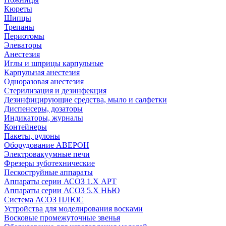
Кюреты
Шипцы
Трепаны
Периотомы
Элеваторы
Анестезия
Иглы и шприцы карпульные
Карпульная анестезия
Одноразовая анестезия
Стерилизация и дезинфекция
Дезинфицирующие средства, мыло и салфетки
Диспенсеры, дозаторы
Индикаторы, журналы
Контейнеры
Пакеты, рулоны
Оборудование АВЕРОН
Электровакуумные печи
Фрезеры зуботехнические
Пескоструйные аппараты
Аппараты серии АСОЗ 1.Х АРТ
Аппараты серии АСОЗ 5.Х НЬЮ
Система АСОЗ ПЛЮС
Устройства для моделирования восками
Восковые промежуточные звенья