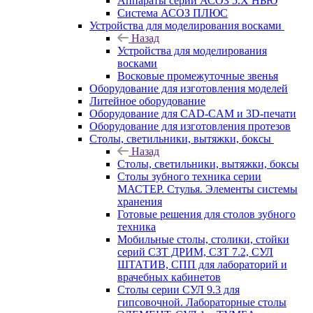
Аппараты серии АСОЗ 5.Х НЬЮ
Система АСОЗ ПЛЮС
Устройства для моделирования восками
Назад
Устройства для моделирования
восками
Восковые промежуточные звенья
Оборудование для изготовления моделей
Литейное оборудование
Оборудование для CAD-CAM и 3D-печати
Оборудование для изготовления протезов
Cтолы, светильники, вытяжки, боксы
Назад
Cтолы, светильники, вытяжки, боксы
Столы зубного техника серии
МАСТЕР. Стулья. Элементы системы
хранения
Готовые решения для столов зубного
техника
Мобильные столы, столики, стойки
серий СЗТ ДРИМ, СЗТ 7.2, СУЛ
ШТАТИВ, СПП для лабораторий и
врачебных кабинетов
Столы серии СУЛ 9.3 для
гипсовочной. Лабораторные столы