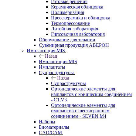
Готовые решения
Керамическая облицовка
Полимеризация
Пресскерамика и облицовка
Термопрессование
Литейная лаборатория
Гипсовочная лаборатория
Оборудование для терапии
Сувенирная продукция АВЕРОН
Имплантация MIS
Назад
Имплантация MIS
Имплантаты
Супраструктуры
Назад
Супраструктуры
Ортопедические элементы для
имплантов с коническим соединением
- C1,V3
Ортопедические элементы для
имплантов с шестигранным
соединением - SEVEN,M4
Наборы
Биоматериалы
CAD/CAM