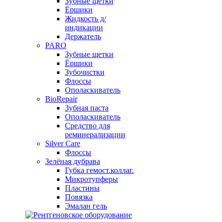
Зубные щетки
Ёршики
Жидкость д/
индикации
Держатель
PARO
Зубные щетки
Ёршики
Зубочистки
Флоссы
Ополаскиватель
BioRepair
Зубная паста
Ополаскиватель
Средство для
реминерализации
Silver Care
Флоссы
Зелёная дубрава
Губка гемост.коллаг.
Микротупферы
Пластины
Повязка
Эмалан гель