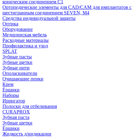
коническим соединением С1
Ортопедические элементы для CAD/CAM для имплантатов с
шестигранным соединением SEVEN, М4
Средства индивидуальной защиты
Оптика
Оборудование
Медицинская мебель
Расходные материалы
Профилактика и уход
SPLAT
Зубные пасты
Зубные щетки
Зубные нити
Ополаскиватели
Очищающие пенки
Крем
Ёршики
Наборы
Ирригатор
Полоски для отбеливания
CURAPROX
Зубная паста
Зубные щетки
Ёршики
Жидкость д/индикации