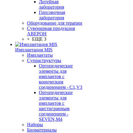
Литейная
лаборатория
Гипсовочная
лаборатория
Оборудование для терапии
Сувенирная продукция
АВЕРОН
+ ЕЩЕ 3
Имплантация MIS
Имплантаты
Супраструктуры
Ортопедические
элементы для
имплантов с
коническим
соединением - C1,V3
Ортопедические
элементы для
имплантов с
шестигранным
соединением -
SEVEN,M4
Наборы
Биоматериалы