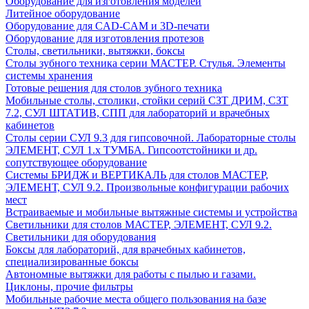
Оборудование для изготовления моделей
Литейное оборудование
Оборудование для CAD-CAM и 3D-печати
Оборудование для изготовления протезов
Cтолы, светильники, вытяжки, боксы
Столы зубного техника серии МАСТЕР. Стулья. Элементы
системы хранения
Готовые решения для столов зубного техника
Мобильные столы, столики, стойки серий СЗТ ДРИМ, СЗТ
7.2, СУЛ ШТАТИВ, СПП для лабораторий и врачебных
кабинетов
Столы серии СУЛ 9.3 для гипсовочной. Лабораторные столы
ЭЛЕМЕНТ, СУЛ 1.х ТУМБА. Гипсоотстойники и др.
сопутствующее оборудование
Системы БРИДЖ и ВЕРТИКАЛЬ для столов МАСТЕР,
ЭЛЕМЕНТ, СУЛ 9.2. Произвольные конфигурации рабочих
мест
Встраиваемые и мобильные вытяжные системы и устройства
Светильники для столов МАСТЕР, ЭЛЕМЕНТ, СУЛ 9.2.
Светильники для оборудования
Боксы для лабораторий, для врачебных кабинетов,
специализированные боксы
Автономные вытяжки для работы с пылью и газами.
Циклоны, прочие фильтры
Мобильные рабочие места общего пользования на базе