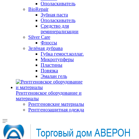
Ополаскиватель
BioRepair
Зубная паста
Ополаскиватель
Средство для
реминерализации
Silver Care
Флоссы
Зелёная дубрава
Губка гемост.коллаг.
Микротупферы
Пластины
Повязка
Эмалан гель
Рентгеновское оборудование и
материалы
Рентгеновские материалы
Рентгенозащитная одежда