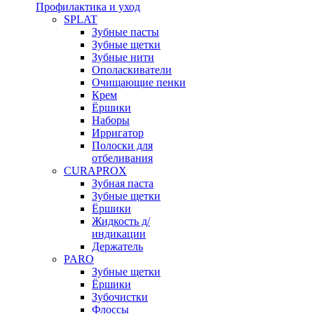
Профилактика и уход
SPLAT
Зубные пасты
Зубные щетки
Зубные нити
Ополаскиватели
Очищающие пенки
Крем
Ёршики
Наборы
Ирригатор
Полоски для
отбеливания
CURAPROX
Зубная паста
Зубные щетки
Ёршики
Жидкость д/
индикации
Держатель
PARO
Зубные щетки
Ёршики
Зубочистки
Флоссы