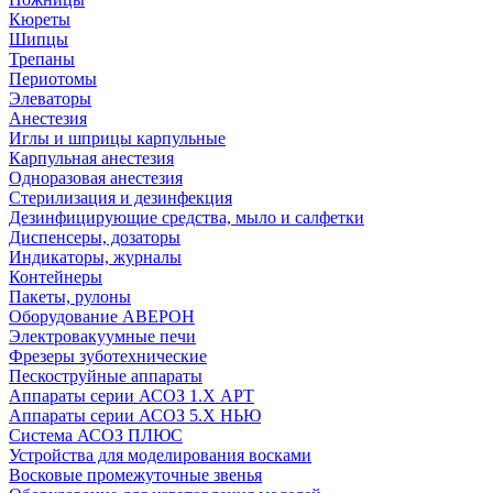
Кюреты
Шипцы
Трепаны
Периотомы
Элеваторы
Анестезия
Иглы и шприцы карпульные
Карпульная анестезия
Одноразовая анестезия
Стерилизация и дезинфекция
Дезинфицирующие средства, мыло и салфетки
Диспенсеры, дозаторы
Индикаторы, журналы
Контейнеры
Пакеты, рулоны
Оборудование АВЕРОН
Электровакуумные печи
Фрезеры зуботехнические
Пескоструйные аппараты
Аппараты серии АСОЗ 1.Х АРТ
Аппараты серии АСОЗ 5.Х НЬЮ
Система АСОЗ ПЛЮС
Устройства для моделирования восками
Восковые промежуточные звенья