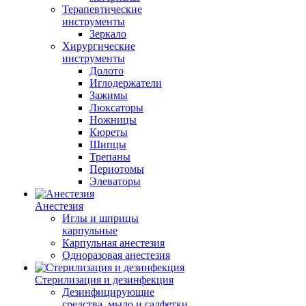
Терапевтические
инструменты
Зеркало
Хирургические
инструменты
Долото
Иглодержатели
Зажимы
Люксаторы
Ножницы
Кюреты
Шипцы
Трепаны
Периотомы
Элеваторы
Анестезия
Иглы и шприцы
карпульные
Карпульная анестезия
Одноразовая анестезия
Стерилизация и дезинфекция
Дезинфицирующие
средства, мыло и салфетки