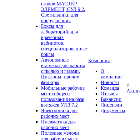
столов МАСТЕР,
ЭЛЕМЕНТ, СУЛ 9.2.
Светильники для
оборудования
Боксы для
лабораторий, для
врачебных
кабинетов,
специализированные
боксы
Автономные
Компания
вытяжки для работы
с пылью и газами.
О
Циклоны, прочие
компании
фильтры
Новости
Мобильные рабочие
Команда
Акци
места общего
Отзывы
пользования на базе
Вакансии
вытяжек УПЗ 7.2
Лицензии
Электроника для
Документы
рабочих мест
Пневматика для
рабочих мест
Полезные мелочи
для рабочих мест