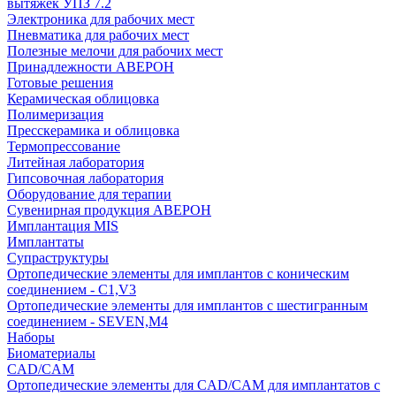
вытяжек УПЗ 7.2
Электроника для рабочих мест
Пневматика для рабочих мест
Полезные мелочи для рабочих мест
Принадлежности АВЕРОН
Готовые решения
Керамическая облицовка
Полимеризация
Пресскерамика и облицовка
Термопрессование
Литейная лаборатория
Гипсовочная лаборатория
Оборудование для терапии
Сувенирная продукция АВЕРОН
Имплантация MIS
Имплантаты
Супраструктуры
Ортопедические элементы для имплантов с коническим
соединением - C1,V3
Ортопедические элементы для имплантов с шестигранным
соединением - SEVEN,M4
Наборы
Биоматериалы
CAD/CAM
Ортопедические элементы для CAD/CAM для имплантатов с