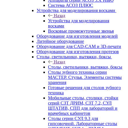
Аппараты серии АСОЗ 5.Х НЬЮ
Система АСОЗ ПЛЮС
Устройства для моделирования восками
Назад
Устройства для моделирования
восками
Восковые промежуточные звенья
Оборудование для изготовления моделей
Литейное оборудование
Оборудование для CAD-CAM и 3D-печати
Оборудование для изготовления протезов
Cтолы, светильники, вытяжки, боксы
Назад
Cтолы, светильники, вытяжки, боксы
Столы зубного техника серии
МАСТЕР. Стулья. Элементы системы
хранения
Готовые решения для столов зубного
техника
Мобильные столы, столики, стойки
серий СЗТ ДРИМ, СЗТ 7.2, СУЛ
ШТАТИВ, СПП для лабораторий и
врачебных кабинетов
Столы серии СУЛ 9.3 для
гипсовочной. Лабораторные столы