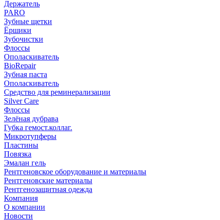
Держатель
PARO
Зубные щетки
Ёршики
Зубочистки
Флоссы
Ополаскиватель
BioRepair
Зубная паста
Ополаскиватель
Средство для реминерализации
Silver Care
Флоссы
Зелёная дубрава
Губка гемост.коллаг.
Микротупферы
Пластины
Повязка
Эмалан гель
Рентгеновское оборудование и материалы
Рентгеновские материалы
Рентгенозащитная одежда
Компания
О компании
Новости