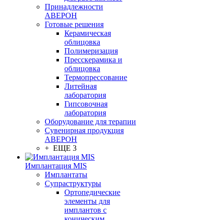
Принадлежности
АВЕРОН
Готовые решения
Керамическая
облицовка
Полимеризация
Пресскерамика и
облицовка
Термопрессование
Литейная
лаборатория
Гипсовочная
лаборатория
Оборудование для терапии
Сувенирная продукция
АВЕРОН
+ ЕЩЕ 3
Имплантация MIS
Имплантаты
Супраструктуры
Ортопедические
элементы для
имплантов с
коническим