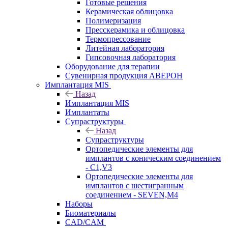
Готовые решения
Керамическая облицовка
Полимеризация
Пресскерамика и облицовка
Термопрессование
Литейная лаборатория
Гипсовочная лаборатория
Оборудование для терапии
Сувенирная продукция АВЕРОН
Имплантация MIS
Назад
Имплантация MIS
Имплантаты
Супраструктуры
Назад
Супраструктуры
Ортопедические элементы для
имплантов с коническим соединением
- C1,V3
Ортопедические элементы для
имплантов с шестигранным
соединением - SEVEN,M4
Наборы
Биоматериалы
CAD/CAM