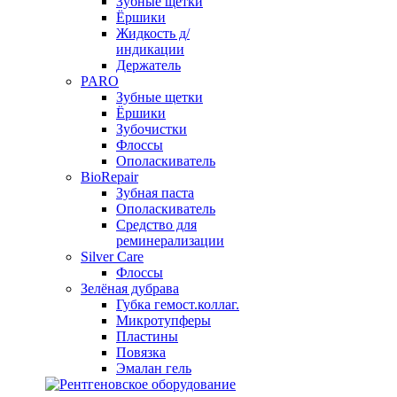
Зубные щетки
Ёршики
Жидкость д/
индикации
Держатель
PARO
Зубные щетки
Ёршики
Зубочистки
Флоссы
Ополаскиватель
BioRepair
Зубная паста
Ополаскиватель
Средство для
реминерализации
Silver Care
Флоссы
Зелёная дубрава
Губка гемост.коллаг.
Микротупферы
Пластины
Повязка
Эмалан гель