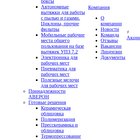
боксы
Автономные
Компания
вытяжки для работы
с пылью и газами.
О
Циклоны, прочие
компании
фильтры
Новости
Мобильные рабочие
Команда
Акци
места общего
Отзывы
пользования на базе
Вакансии
вытяжек УПЗ 7.2
Лицензии
Электроника для
Документы
рабочих мест
Пневматика для
рабочих мест
Полезные мелочи
для рабочих мест
Принадлежности
АВЕРОН
Готовые решения
Керамическая
облицовка
Полимеризация
Пресскерамика и
облицовка
Термопрессование