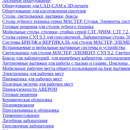
Литейное оборудование
Оборудование для CAD-CAM и 3D-печати
Оборудование для изготовления протезов
Cтолы, светильники, вытяжки, боксы
Столы зубного техника серии МАСТЕР. Стулья. Элементы сис
Готовые решения для столов зубного техника
Мобильные столы, столики, стойки серий СЗТ ДРИМ, СЗТ 7.2
Столы серии СУЛ 9.3 для гипсовочной. Лабораторные столы 
Системы БРИДЖ и ВЕРТИКАЛЬ для столов МАСТЕР, ЭЛЕМЕНТ,
Встраиваемые и мобильные вытяжные системы и устройства
Светильники для столов МАСТЕР, ЭЛЕМЕНТ, СУЛ 9.2. Светил
Боксы для лабораторий, для врачебных кабинетов, специализи
Автономные вытяжки для работы с пылью и газами. Циклоны,
Мобильные рабочие места общего пользования на базе вытяжек
Электроника для рабочих мест
Пневматика для рабочих мест
Полезные мелочи для рабочих мест
Принадлежности АВЕРОН
Готовые решения
Керамическая облицовка
Полимеризация
Пресскерамика и облицовка
Термопрессование
Литейная лаборатория
Гипсовочная лаборатория