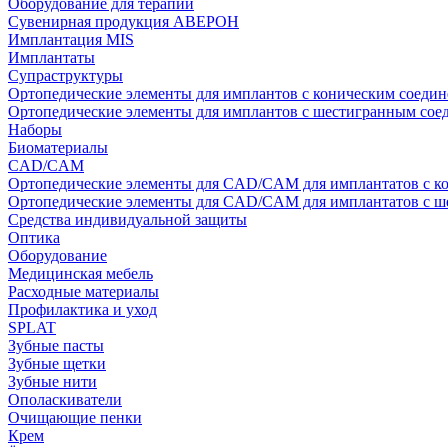
Оборудование для терапии
Сувенирная продукция АВЕРОН
Имплантация MIS
Имплантаты
Супраструктуры
Ортопедические элементы для имплантов с коническим соедин
Ортопедические элементы для имплантов с шестигранным со
Наборы
Биоматериалы
CAD/CAM
Ортопедические элементы для CAD/CAM для имплантатов с к
Ортопедические элементы для CAD/CAM для имплантатов с 
Средства индивидуальной защиты
Оптика
Оборудование
Медицинская мебель
Расходные материалы
Профилактика и уход
SPLAT
Зубные пасты
Зубные щетки
Зубные нити
Ополаскиватели
Очищающие пенки
Крем