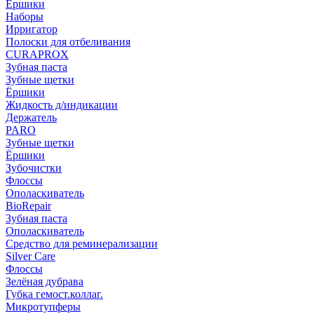
Ёршики
Наборы
Ирригатор
Полоски для отбеливания
CURAPROX
Зубная паста
Зубные щетки
Ёршики
Жидкость д/индикации
Держатель
PARO
Зубные щетки
Ёршики
Зубочистки
Флоссы
Ополаскиватель
BioRepair
Зубная паста
Ополаскиватель
Средство для реминерализации
Silver Care
Флоссы
Зелёная дубрава
Губка гемост.коллаг.
Микротупферы