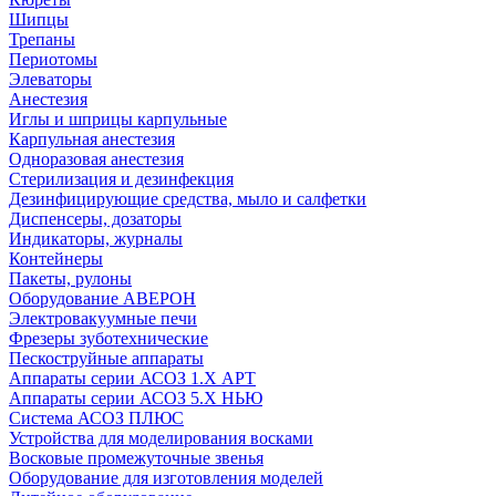
Шипцы
Трепаны
Периотомы
Элеваторы
Анестезия
Иглы и шприцы карпульные
Карпульная анестезия
Одноразовая анестезия
Стерилизация и дезинфекция
Дезинфицирующие средства, мыло и салфетки
Диспенсеры, дозаторы
Индикаторы, журналы
Контейнеры
Пакеты, рулоны
Оборудование АВЕРОН
Электровакуумные печи
Фрезеры зуботехнические
Пескоструйные аппараты
Аппараты серии АСОЗ 1.Х АРТ
Аппараты серии АСОЗ 5.Х НЬЮ
Система АСОЗ ПЛЮС
Устройства для моделирования восками
Восковые промежуточные звенья
Оборудование для изготовления моделей