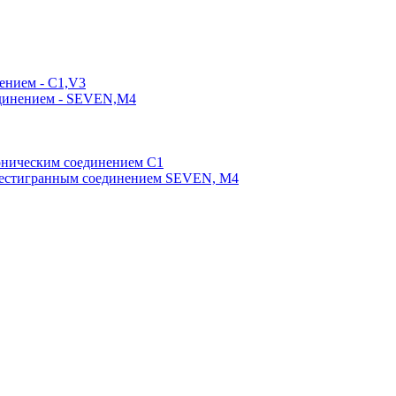
ением - C1,V3
единением - SEVEN,M4
оническим соединением С1
шестигранным соединением SEVEN, М4