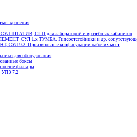
темы хранения
, СУЛ ШТАТИВ, СПП для лабораторий и врачебных кабинетов
ЭЛЕМЕНТ, СУЛ 1.х ТУМБА. Гипсоотстойники и др. сопутствующ
 СУЛ 9.2. Произвольные конфигурации рабочих мест
ьники для оборудования
рованные боксы
 прочие фильтры
 УПЗ 7.2