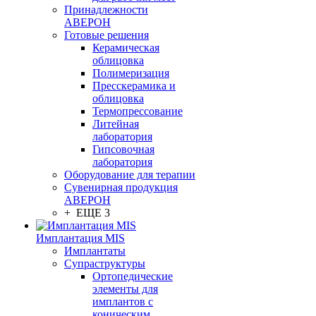
Принадлежности
АВЕРОН
Готовые решения
Керамическая
облицовка
Полимеризация
Пресскерамика и
облицовка
Термопрессование
Литейная
лаборатория
Гипсовочная
лаборатория
Оборудование для терапии
Сувенирная продукция
АВЕРОН
+ ЕЩЕ 3
Имплантация MIS
Имплантаты
Супраструктуры
Ортопедические
элементы для
имплантов с
коническим