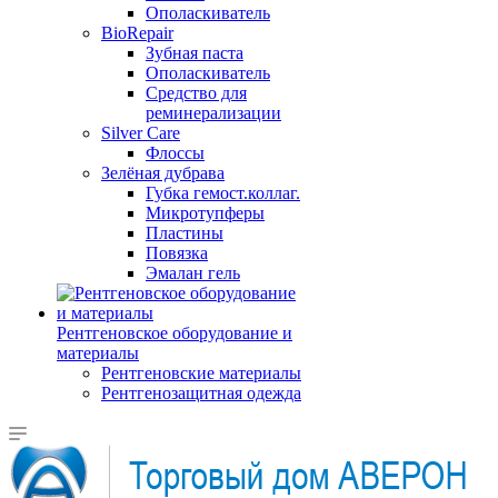
Ополаскиватель
BioRepair
Зубная паста
Ополаскиватель
Средство для
реминерализации
Silver Care
Флоссы
Зелёная дубрава
Губка гемост.коллаг.
Микротупферы
Пластины
Повязка
Эмалан гель
Рентгеновское оборудование и
материалы
Рентгеновские материалы
Рентгенозащитная одежда