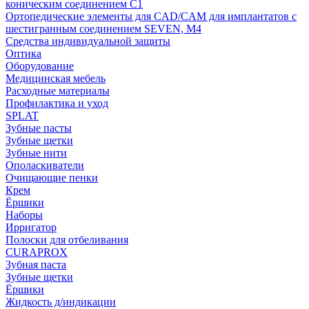
коническим соединением С1
Ортопедические элементы для CAD/CAM для имплантатов с
шестигранным соединением SEVEN, М4
Средства индивидуальной защиты
Оптика
Оборудование
Медицинская мебель
Расходные материалы
Профилактика и уход
SPLAT
Зубные пасты
Зубные щетки
Зубные нити
Ополаскиватели
Очищающие пенки
Крем
Ёршики
Наборы
Ирригатор
Полоски для отбеливания
CURAPROX
Зубная паста
Зубные щетки
Ёршики
Жидкость д/индикации