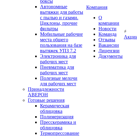
боксы
Автономные
Компания
вытяжки для работы
с пылью и газами.
О
Циклоны, прочие
компании
фильтры
Новости
Мобильные рабочие
Команда
Акци
места общего
Отзывы
пользования на базе
Вакансии
вытяжек УПЗ 7.2
Лицензии
Электроника для
Документы
рабочих мест
Пневматика для
рабочих мест
Полезные мелочи
для рабочих мест
Принадлежности
АВЕРОН
Готовые решения
Керамическая
облицовка
Полимеризация
Пресскерамика и
облицовка
Термопрессование