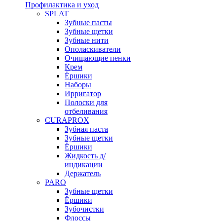
Профилактика и уход
SPLAT
Зубные пасты
Зубные щетки
Зубные нити
Ополаскиватели
Очищающие пенки
Крем
Ёршики
Наборы
Ирригатор
Полоски для
отбеливания
CURAPROX
Зубная паста
Зубные щетки
Ёршики
Жидкость д/
индикации
Держатель
PARO
Зубные щетки
Ёршики
Зубочистки
Флоссы