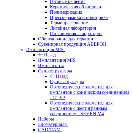
Готовые решения
Керамическая облицовка
Полимеризация
Пресскерамика и облицовка
Термопрессование
Литейная лаборатория
Гипсовочная лаборатория
Оборудование для терапии
Сувенирная продукция АВЕРОН
Имплантация MIS
Назад
Имплантация MIS
Имплантаты
Супраструктуры
Назад
Супраструктуры
Ортопедические элементы для
имплантов с коническим соединением
- C1,V3
Ортопедические элементы для
имплантов с шестигранным
соединением - SEVEN,M4
Наборы
Биоматериалы
CAD/CAM