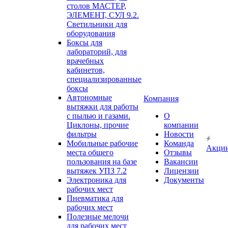
столов МАСТЕР,
ЭЛЕМЕНТ, СУЛ 9.2.
Светильники для
оборудования
Боксы для
лабораторий, для
врачебных
кабинетов,
специализированные
боксы
Автономные
Компания
вытяжки для работы
с пылью и газами.
О
Циклоны, прочие
компании
фильтры
Новости
Мобильные рабочие
Команда
Акци
места общего
Отзывы
пользования на базе
Вакансии
вытяжек УПЗ 7.2
Лицензии
Электроника для
Документы
рабочих мест
Пневматика для
рабочих мест
Полезные мелочи
для рабочих мест