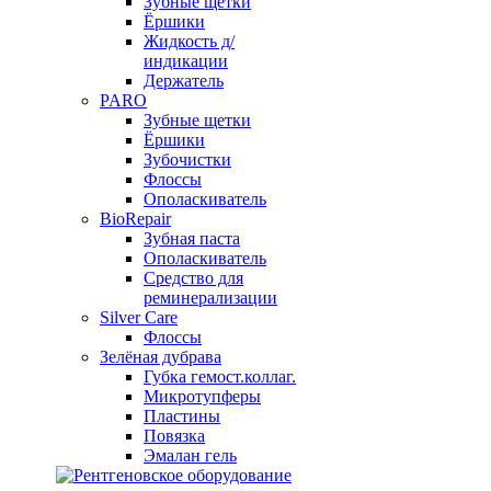
Зубные щетки
Ёршики
Жидкость д/
индикации
Держатель
PARO
Зубные щетки
Ёршики
Зубочистки
Флоссы
Ополаскиватель
BioRepair
Зубная паста
Ополаскиватель
Средство для
реминерализации
Silver Care
Флоссы
Зелёная дубрава
Губка гемост.коллаг.
Микротупферы
Пластины
Повязка
Эмалан гель