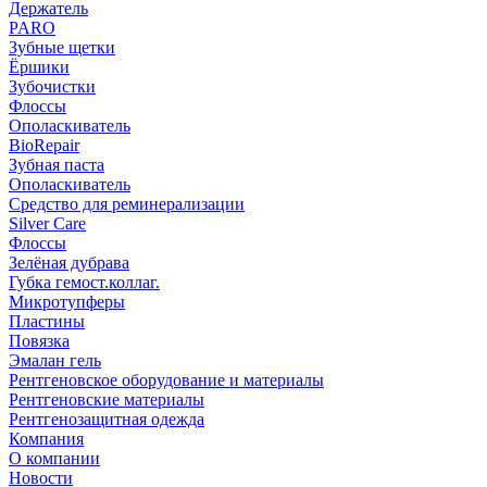
Держатель
PARO
Зубные щетки
Ёршики
Зубочистки
Флоссы
Ополаскиватель
BioRepair
Зубная паста
Ополаскиватель
Средство для реминерализации
Silver Care
Флоссы
Зелёная дубрава
Губка гемост.коллаг.
Микротупферы
Пластины
Повязка
Эмалан гель
Рентгеновское оборудование и материалы
Рентгеновские материалы
Рентгенозащитная одежда
Компания
О компании
Новости