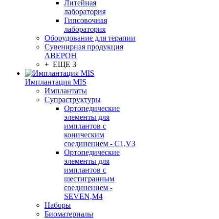
Литейная
лаборатория
Гипсовочная
лаборатория
Оборудование для терапии
Сувенирная продукция
АВЕРОН
+ ЕЩЕ 3
Имплантация MIS
Имплантаты
Супраструктуры
Ортопедические
элементы для
имплантов с
коническим
соединением - C1,V3
Ортопедические
элементы для
имплантов с
шестигранным
соединением -
SEVEN,M4
Наборы
Биоматериалы