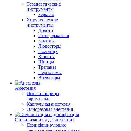
Терапевтические
инструменты
Зеркало
Хирургические
инструменты
Долото
Иглодержатели
Зажимы
Люксаторы
Ножницы
Кюреты
Шипцы
Трепаны
Периотомы
Элеваторы
Анестезия
Иглы и шприцы
карпульные
Карпульная анестезия
Одноразовая анестезия
Стерилизация и дезинфекция
Дезинфицирующие
средства, мыло и салфетки