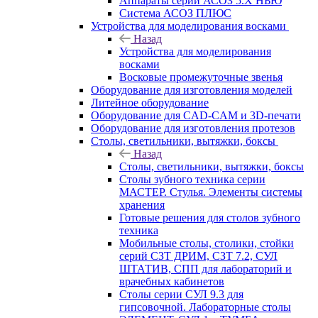
Аппараты серии АСОЗ 5.Х НЬЮ
Система АСОЗ ПЛЮС
Устройства для моделирования восками
Назад
Устройства для моделирования
восками
Восковые промежуточные звенья
Оборудование для изготовления моделей
Литейное оборудование
Оборудование для CAD-CAM и 3D-печати
Оборудование для изготовления протезов
Cтолы, светильники, вытяжки, боксы
Назад
Cтолы, светильники, вытяжки, боксы
Столы зубного техника серии
МАСТЕР. Стулья. Элементы системы
хранения
Готовые решения для столов зубного
техника
Мобильные столы, столики, стойки
серий СЗТ ДРИМ, СЗТ 7.2, СУЛ
ШТАТИВ, СПП для лабораторий и
врачебных кабинетов
Столы серии СУЛ 9.3 для
гипсовочной. Лабораторные столы