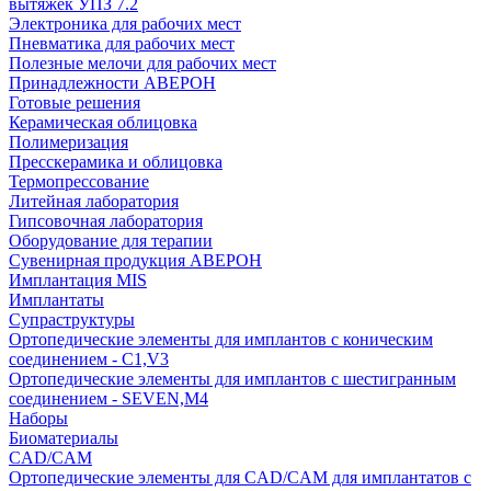
вытяжек УПЗ 7.2
Электроника для рабочих мест
Пневматика для рабочих мест
Полезные мелочи для рабочих мест
Принадлежности АВЕРОН
Готовые решения
Керамическая облицовка
Полимеризация
Пресскерамика и облицовка
Термопрессование
Литейная лаборатория
Гипсовочная лаборатория
Оборудование для терапии
Сувенирная продукция АВЕРОН
Имплантация MIS
Имплантаты
Супраструктуры
Ортопедические элементы для имплантов с коническим
соединением - C1,V3
Ортопедические элементы для имплантов с шестигранным
соединением - SEVEN,M4
Наборы
Биоматериалы
CAD/CAM
Ортопедические элементы для CAD/CAM для имплантатов с