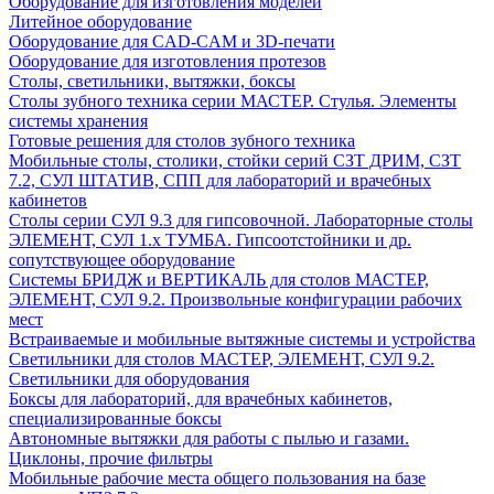
Оборудование для изготовления моделей
Литейное оборудование
Оборудование для CAD-CAM и 3D-печати
Оборудование для изготовления протезов
Cтолы, светильники, вытяжки, боксы
Столы зубного техника серии МАСТЕР. Стулья. Элементы
системы хранения
Готовые решения для столов зубного техника
Мобильные столы, столики, стойки серий СЗТ ДРИМ, СЗТ
7.2, СУЛ ШТАТИВ, СПП для лабораторий и врачебных
кабинетов
Столы серии СУЛ 9.3 для гипсовочной. Лабораторные столы
ЭЛЕМЕНТ, СУЛ 1.х ТУМБА. Гипсоотстойники и др.
сопутствующее оборудование
Системы БРИДЖ и ВЕРТИКАЛЬ для столов МАСТЕР,
ЭЛЕМЕНТ, СУЛ 9.2. Произвольные конфигурации рабочих
мест
Встраиваемые и мобильные вытяжные системы и устройства
Светильники для столов МАСТЕР, ЭЛЕМЕНТ, СУЛ 9.2.
Светильники для оборудования
Боксы для лабораторий, для врачебных кабинетов,
специализированные боксы
Автономные вытяжки для работы с пылью и газами.
Циклоны, прочие фильтры
Мобильные рабочие места общего пользования на базе