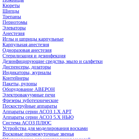
Кюреты
Шипцы
Трепаны
Периотомы
Элеваторы
Анестезия
Иглы и шприцы карпульные
Карпульная анестезия
Одноразовая анестезия
Стерилизация и дезинфекция
Дезинфицирующие средства, мыло и салфетки
Диспенсеры, дозаторы
Индикаторы, журналы
Контейнеры
Пакеты, рулоны
Оборудование АВЕРОН
Электровакуумные печи
Фрезеры зуботехнические
Пескоструйные аппараты
Аппараты серии АСОЗ 1.Х АРТ
Аппараты серии АСОЗ 5.Х НЬЮ
Система АСОЗ ПЛЮС
Устройства для моделирования восками
Восковые промежуточные звенья