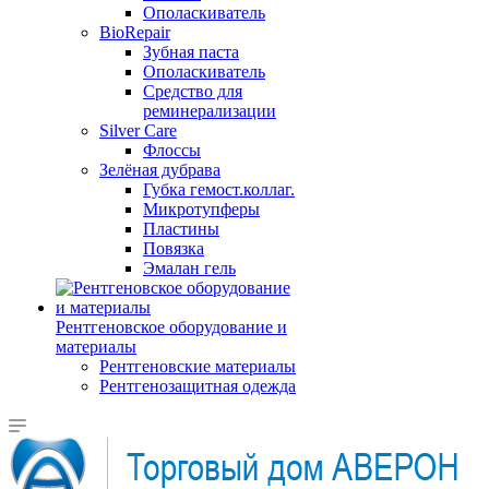
Ополаскиватель
BioRepair
Зубная паста
Ополаскиватель
Средство для
реминерализации
Silver Care
Флоссы
Зелёная дубрава
Губка гемост.коллаг.
Микротупферы
Пластины
Повязка
Эмалан гель
Рентгеновское оборудование и
материалы
Рентгеновские материалы
Рентгенозащитная одежда