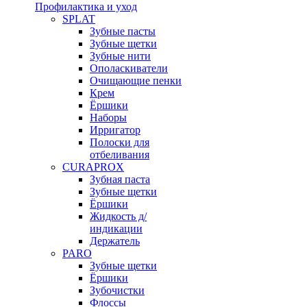
Профилактика и уход
SPLAT
Зубные пасты
Зубные щетки
Зубные нити
Ополаскиватели
Очищающие пенки
Крем
Ёршики
Наборы
Ирригатор
Полоски для
отбеливания
CURAPROX
Зубная паста
Зубные щетки
Ёршики
Жидкость д/
индикации
Держатель
PARO
Зубные щетки
Ёршики
Зубочистки
Флоссы