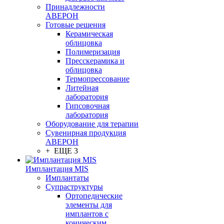
Принадлежности
АВЕРОН
Готовые решения
Керамическая
облицовка
Полимеризация
Пресскерамика и
облицовка
Термопрессование
Литейная
лаборатория
Гипсовочная
лаборатория
Оборудование для терапии
Сувенирная продукция
АВЕРОН
+ ЕЩЕ 3
Имплантация MIS
Имплантаты
Супраструктуры
Ортопедические
элементы для
имплантов с
коническим