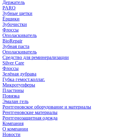
Держатель
PARO
Зубные щетки
Ёршики
Зубочистки
Флоссы
Ополаскиватель
BioRepair
Зубная паста
Ополаскиватель
Средство для реминерализации
Silver Care
Флоссы
Зелёная дубрава
Губка гемост.коллаг.
Микротупферы
Пластины
Повязка
Эмалан гель
Рентгеновское оборудование и материалы
Рентгеновские материалы
Рентгенозащитная одежда
Компания
О компании
Новости