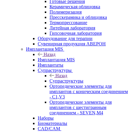
Готовые решения
Керамическая облицовка
Полимеризация
Пресскерамика и облицовка
Термопрессование
Литейная лаборатория
Гипсовочная лаборатория
Оборудование для терапии
Сувенирная продукция АВЕРОН
Имплантация MIS
Назад
Имплантация MIS
Имплантаты
Супраструктуры
Назад
Супраструктуры
Ортопедические элементы для
имплантов с коническим соединением
- C1,V3
Ортопедические элементы для
имплантов с шестигранным
соединением - SEVEN,M4
Наборы
Биоматериалы
CAD/CAM