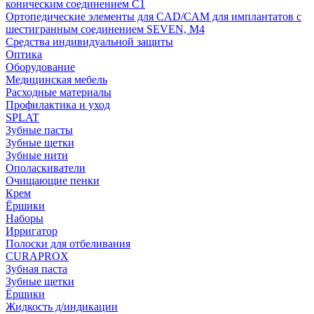
коническим соединением С1
Ортопедические элементы для CAD/CAM для имплантатов с
шестигранным соединением SEVEN, М4
Средства индивидуальной защиты
Оптика
Оборудование
Медицинская мебель
Расходные материалы
Профилактика и уход
SPLAT
Зубные пасты
Зубные щетки
Зубные нити
Ополаскиватели
Очищающие пенки
Крем
Ёршики
Наборы
Ирригатор
Полоски для отбеливания
CURAPROX
Зубная паста
Зубные щетки
Ёршики
Жидкость д/индикации