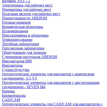
вытяжек УПЗ 7.2
Электроника для рабочих мест
Пневматика для рабочих мест
Полезные мелочи для рабочих мест
Принадлежности АВЕРОН
Готовые решения
Керамическая облицовка
Полимеризация
Пресскерамика и облицовка
Термопрессование
Литейная лаборатория
Гипсовочная лаборатория
Оборудование для терапии
Сувенирная продукция АВЕРОН
Имплантация MIS
Имплантаты
Супраструктуры
Ортопедические элементы для имплантов с коническим
соединением - C1,V3
Ортопедические элементы для имплантов с шестигранным
соединением - SEVEN,M4
Наборы
Биоматериалы
CAD/CAM
Ортопедические элементы для CAD/CAM для имплантатов с