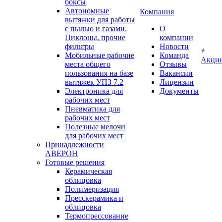
боксы
Автономные
Компания
вытяжки для работы
с пылью и газами.
О
Циклоны, прочие
компании
фильтры
Новости
Мобильные рабочие
Команда
Акци
места общего
Отзывы
пользования на базе
Вакансии
вытяжек УПЗ 7.2
Лицензии
Электроника для
Документы
рабочих мест
Пневматика для
рабочих мест
Полезные мелочи
для рабочих мест
Принадлежности
АВЕРОН
Готовые решения
Керамическая
облицовка
Полимеризация
Пресскерамика и
облицовка
Термопрессование