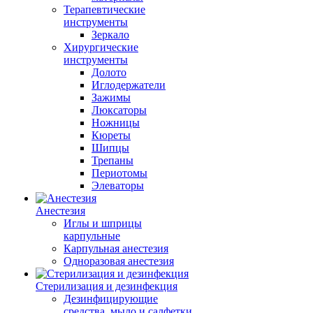
Терапевтические
инструменты
Зеркало
Хирургические
инструменты
Долото
Иглодержатели
Зажимы
Люксаторы
Ножницы
Кюреты
Шипцы
Трепаны
Периотомы
Элеваторы
Анестезия
Иглы и шприцы
карпульные
Карпульная анестезия
Одноразовая анестезия
Стерилизация и дезинфекция
Дезинфицирующие
средства, мыло и салфетки