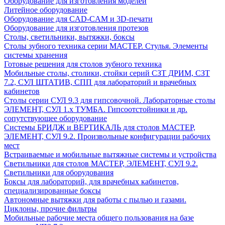
Оборудование для изготовления моделей
Литейное оборудование
Оборудование для CAD-CAM и 3D-печати
Оборудование для изготовления протезов
Cтолы, светильники, вытяжки, боксы
Столы зубного техника серии МАСТЕР. Стулья. Элементы
системы хранения
Готовые решения для столов зубного техника
Мобильные столы, столики, стойки серий СЗТ ДРИМ, СЗТ
7.2, СУЛ ШТАТИВ, СПП для лабораторий и врачебных
кабинетов
Столы серии СУЛ 9.3 для гипсовочной. Лабораторные столы
ЭЛЕМЕНТ, СУЛ 1.х ТУМБА. Гипсоотстойники и др.
сопутствующее оборудование
Системы БРИДЖ и ВЕРТИКАЛЬ для столов МАСТЕР,
ЭЛЕМЕНТ, СУЛ 9.2. Произвольные конфигурации рабочих
мест
Встраиваемые и мобильные вытяжные системы и устройства
Светильники для столов МАСТЕР, ЭЛЕМЕНТ, СУЛ 9.2.
Светильники для оборудования
Боксы для лабораторий, для врачебных кабинетов,
специализированные боксы
Автономные вытяжки для работы с пылью и газами.
Циклоны, прочие фильтры
Мобильные рабочие места общего пользования на базе