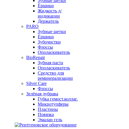
Зубные щетки
Ёршики
Жидкость д/
индикации
Держатель
PARO
Зубные щетки
Ёршики
Зубочистки
Флоссы
Ополаскиватель
BioRepair
Зубная паста
Ополаскиватель
Средство для
реминерализации
Silver Care
Флоссы
Зелёная дубрава
Губка гемост.коллаг.
Микротупферы
Пластины
Повязка
Эмалан гель