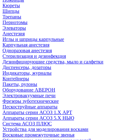
Кюреты
Шипцы
Трепаны
Периотомы
Элеваторы
Анестезия
Иглы и шприцы карпульные
Карпульная анестезия
Одноразовая анестезия
Стерилизация и дезинфекция
Дезинфицирующие средства, мыло и салфетки
Диспенсеры, дозаторы
Индикаторы, журналы
Контейнеры
Пакеты, рулоны
Оборудование АВЕРОН
Электровакуумные печи
Фрезеры зуботехнические
Пескоструйные аппараты
Аппараты серии АСОЗ 1.Х АРТ
Аппараты серии АСОЗ 5.Х НЬЮ
Система АСОЗ ПЛЮС
Устройства для моделирования восками
Восковые промежуточные звенья