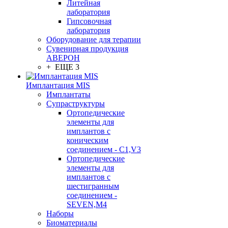
Литейная
лаборатория
Гипсовочная
лаборатория
Оборудование для терапии
Сувенирная продукция
АВЕРОН
+ ЕЩЕ 3
Имплантация MIS
Имплантаты
Супраструктуры
Ортопедические
элементы для
имплантов с
коническим
соединением - C1,V3
Ортопедические
элементы для
имплантов с
шестигранным
соединением -
SEVEN,M4
Наборы
Биоматериалы