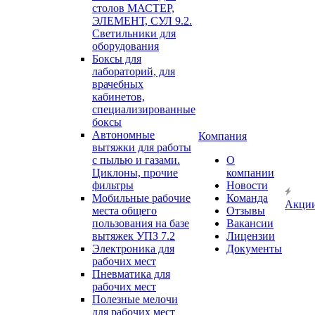
столов МАСТЕР,
ЭЛЕМЕНТ, СУЛ 9.2.
Светильники для
оборудования
Боксы для
лабораторий, для
врачебных
кабинетов,
специализированные
боксы
Автономные
Компания
вытяжки для работы
с пылью и газами.
О
Циклоны, прочие
компании
фильтры
Новости
Мобильные рабочие
Команда
Акци
места общего
Отзывы
пользования на базе
Вакансии
вытяжек УПЗ 7.2
Лицензии
Электроника для
Документы
рабочих мест
Пневматика для
рабочих мест
Полезные мелочи
для рабочих мест