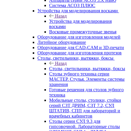
Аппараты серии АСОЗ 5.Х НЬЮ
Система АСОЗ ПЛЮС
Устройства для моделирования восками
Назад
Устройства для моделирования
восками
Восковые промежуточные звенья
Оборудование для изготовления моделей
Литейное оборудование
Оборудование для CAD-CAM и 3D-печати
Оборудование для изготовления протезов
Cтолы, светильники, вытяжки, боксы
Назад
Cтолы, светильники, вытяжки, боксы
Столы зубного техника серии
МАСТЕР. Стулья. Элементы системы
хранения
Готовые решения для столов зубного
техника
Мобильные столы, столики, стойки
серий СЗТ ДРИМ, СЗТ 7.2, СУЛ
ШТАТИВ, СПП для лабораторий и
врачебных кабинетов
Столы серии СУЛ 9.3 для
гипсовочной. Лабораторные столы