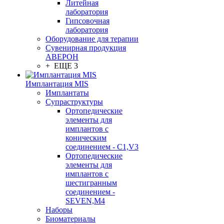
Литейная
лаборатория
Гипсовочная
лаборатория
Оборудование для терапии
Сувенирная продукция
АВЕРОН
+ ЕЩЕ 3
Имплантация MIS
Имплантаты
Супраструктуры
Ортопедические
элементы для
имплантов с
коническим
соединением - C1,V3
Ортопедические
элементы для
имплантов с
шестигранным
соединением -
SEVEN,M4
Наборы
Биоматериалы