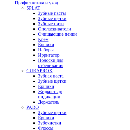
Профилактика и уход
SPLAT
Зубные пасты
Зубные щетки
Зубные нити
Ополаскиватели
Очищающие пенки
Крем
Ёршики
Наборы
Ирригатор
Полоски для
отбеливания
CURAPROX
Зубная паста
Зубные щетки
Ёршики
Жидкость д/
индикации
Держатель
PARO
Зубные щетки
Ёршики
Зубочистки
Флоссы