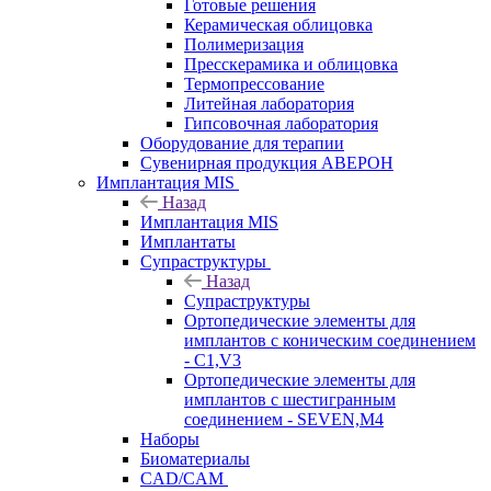
Готовые решения
Керамическая облицовка
Полимеризация
Пресскерамика и облицовка
Термопрессование
Литейная лаборатория
Гипсовочная лаборатория
Оборудование для терапии
Сувенирная продукция АВЕРОН
Имплантация MIS
Назад
Имплантация MIS
Имплантаты
Супраструктуры
Назад
Супраструктуры
Ортопедические элементы для
имплантов с коническим соединением
- C1,V3
Ортопедические элементы для
имплантов с шестигранным
соединением - SEVEN,M4
Наборы
Биоматериалы
CAD/CAM