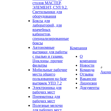
столов МАСТЕР,
ЭЛЕМЕНТ, СУЛ 9.2.
Светильники для
оборудования
Боксы для
лабораторий, для
врачебных
кабинетов,
специализированные
боксы
Автономные
Компания
вытяжки для работы
с пылью и газами.
О
Циклоны, прочие
компании
фильтры
Новости
Мобильные рабочие
Команда
Акци
места общего
Отзывы
пользования на базе
Вакансии
вытяжек УПЗ 7.2
Лицензии
Электроника для
Документы
рабочих мест
Пневматика для
рабочих мест
Полезные мелочи
для рабочих мест