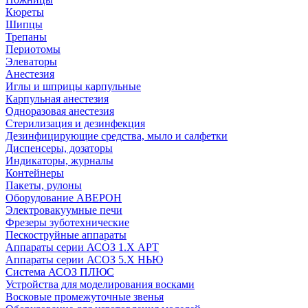
Кюреты
Шипцы
Трепаны
Периотомы
Элеваторы
Анестезия
Иглы и шприцы карпульные
Карпульная анестезия
Одноразовая анестезия
Стерилизация и дезинфекция
Дезинфицирующие средства, мыло и салфетки
Диспенсеры, дозаторы
Индикаторы, журналы
Контейнеры
Пакеты, рулоны
Оборудование АВЕРОН
Электровакуумные печи
Фрезеры зуботехнические
Пескоструйные аппараты
Аппараты серии АСОЗ 1.Х АРТ
Аппараты серии АСОЗ 5.Х НЬЮ
Система АСОЗ ПЛЮС
Устройства для моделирования восками
Восковые промежуточные звенья