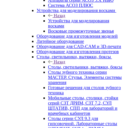
Аппараты серии АСОЗ 5.Х НЬЮ
Система АСОЗ ПЛЮС
Устройства для моделирования восками
Назад
Устройства для моделирования
восками
Восковые промежуточные звенья
Оборудование для изготовления моделей
Литейное оборудование
Оборудование для CAD-CAM и 3D-печати
Оборудование для изготовления протезов
Cтолы, светильники, вытяжки, боксы
Назад
Cтолы, светильники, вытяжки, боксы
Столы зубного техника серии
МАСТЕР. Стулья. Элементы системы
хранения
Готовые решения для столов зубного
техника
Мобильные столы, столики, стойки
серий СЗТ ДРИМ, СЗТ 7.2, СУЛ
ШТАТИВ, СПП для лабораторий и
врачебных кабинетов
Столы серии СУЛ 9.3 для
гипсовочной. Лабораторные столы