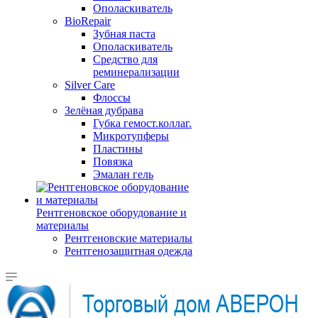
Ополаскиватель
BioRepair
Зубная паста
Ополаскиватель
Средство для
реминерализации
Silver Care
Флоссы
Зелёная дубрава
Губка гемост.коллаг.
Микротупферы
Пластины
Повязка
Эмалан гель
Рентгеновское оборудование и
материалы
Рентгеновские материалы
Рентгенозащитная одежда