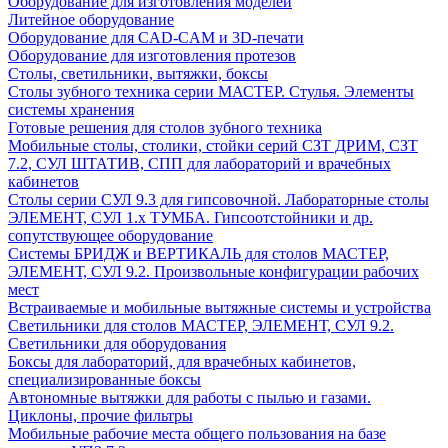
Оборудование для изготовления моделей
Литейное оборудование
Оборудование для CAD-CAM и 3D-печати
Оборудование для изготовления протезов
Cтолы, светильники, вытяжки, боксы
Столы зубного техника серии МАСТЕР. Стулья. Элементы
системы хранения
Готовые решения для столов зубного техника
Мобильные столы, столики, стойки серий СЗТ ДРИМ, СЗТ
7.2, СУЛ ШТАТИВ, СПП для лабораторий и врачебных
кабинетов
Столы серии СУЛ 9.3 для гипсовочной. Лабораторные столы
ЭЛЕМЕНТ, СУЛ 1.х ТУМБА. Гипсоотстойники и др.
сопутствующее оборудование
Системы БРИДЖ и ВЕРТИКАЛЬ для столов МАСТЕР,
ЭЛЕМЕНТ, СУЛ 9.2. Произвольные конфигурации рабочих
мест
Встраиваемые и мобильные вытяжные системы и устройства
Светильники для столов МАСТЕР, ЭЛЕМЕНТ, СУЛ 9.2.
Светильники для оборудования
Боксы для лабораторий, для врачебных кабинетов,
специализированные боксы
Автономные вытяжки для работы с пылью и газами.
Циклоны, прочие фильтры
Мобильные рабочие места общего пользования на базе