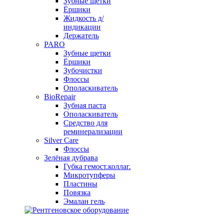
Зубные щетки
Ёршики
Жидкость д/
индикации
Держатель
PARO
Зубные щетки
Ёршики
Зубочистки
Флоссы
Ополаскиватель
BioRepair
Зубная паста
Ополаскиватель
Средство для
реминерализации
Silver Care
Флоссы
Зелёная дубрава
Губка гемост.коллаг.
Микротупферы
Пластины
Повязка
Эмалан гель