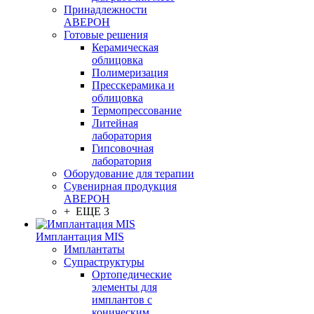
Принадлежности
АВЕРОН
Готовые решения
Керамическая
облицовка
Полимеризация
Пресскерамика и
облицовка
Термопрессование
Литейная
лаборатория
Гипсовочная
лаборатория
Оборудование для терапии
Сувенирная продукция
АВЕРОН
+ ЕЩЕ 3
Имплантация MIS
Имплантаты
Супраструктуры
Ортопедические
элементы для
имплантов с
коническим