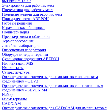
вытяжек УПЗ 7.2
Электроника для рабочих мест
Пневматика для рабочих мест
Полезные мелочи для рабочих мест
Принадлежности АВЕРОН
Готовые решения
Керамическая облицовка
Полимеризация
Пресскерамика и облицовка
Термопрессование
Литейная лаборатория
Гипсовочная лаборатория
Оборудование для терапии
Сувенирная продукция АВЕРОН
Имплантация MIS
Имплантаты
Супраструктуры
Ортопедические элементы для имплантов с коническим
соединением - C1,V3
Ортопедические элементы для имплантов с шестигранным
соединением - SEVEN,M4
Наборы
Биоматериалы
CAD/CAM
Ортопедические элементы для CAD/CAM для имплантатов с