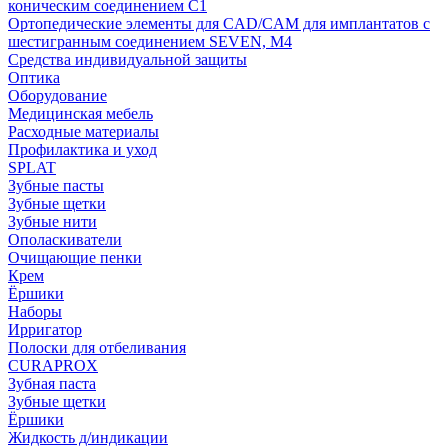
коническим соединением С1
Ортопедические элементы для CAD/CAM для имплантатов с
шестигранным соединением SEVEN, М4
Средства индивидуальной защиты
Оптика
Оборудование
Медицинская мебель
Расходные материалы
Профилактика и уход
SPLAT
Зубные пасты
Зубные щетки
Зубные нити
Ополаскиватели
Очищающие пенки
Крем
Ёршики
Наборы
Ирригатор
Полоски для отбеливания
CURAPROX
Зубная паста
Зубные щетки
Ёршики
Жидкость д/индикации