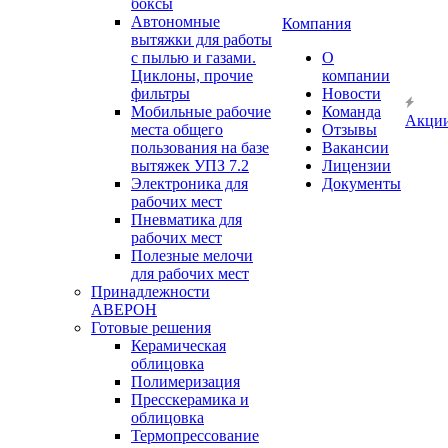
боксы
Автономные
Компания
вытяжки для работы
с пылью и газами.
О
Циклоны, прочие
компании
фильтры
Новости
Мобильные рабочие
Команда
Акци
места общего
Отзывы
пользования на базе
Вакансии
вытяжек УПЗ 7.2
Лицензии
Электроника для
Документы
рабочих мест
Пневматика для
рабочих мест
Полезные мелочи
для рабочих мест
Принадлежности
АВЕРОН
Готовые решения
Керамическая
облицовка
Полимеризация
Пресскерамика и
облицовка
Термопрессование