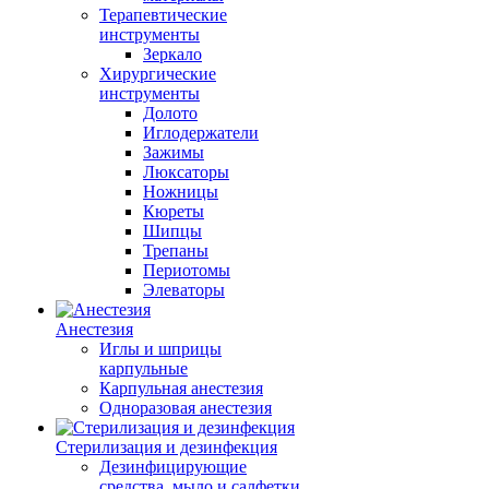
Терапевтические
инструменты
Зеркало
Хирургические
инструменты
Долото
Иглодержатели
Зажимы
Люксаторы
Ножницы
Кюреты
Шипцы
Трепаны
Периотомы
Элеваторы
Анестезия
Иглы и шприцы
карпульные
Карпульная анестезия
Одноразовая анестезия
Стерилизация и дезинфекция
Дезинфицирующие
средства, мыло и салфетки