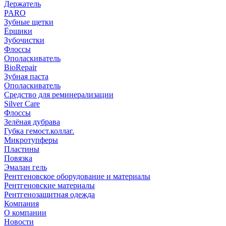
Держатель
PARO
Зубные щетки
Ёршики
Зубочистки
Флоссы
Ополаскиватель
BioRepair
Зубная паста
Ополаскиватель
Средство для реминерализации
Silver Care
Флоссы
Зелёная дубрава
Губка гемост.коллаг.
Микротупферы
Пластины
Повязка
Эмалан гель
Рентгеновское оборудование и материалы
Рентгеновские материалы
Рентгенозащитная одежда
Компания
О компании
Новости