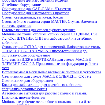
Оборудование для изготовления моделей
Литейное оборудование
Оборудование для CAD-CAM и 3D-печати
Оборудование для изготовления протезов
Cтолы, светильники, вытяжки, боксы
Столы зубного техника серии МАСТЕР. Стулья. Элементы
системы хранения
Готовые решения для столов зубного техника
Мобильные столы, столики, стойки серий СЗТ ДРИМ, СЗТ
7.2, СУЛ ШТАТИВ, СПП для лабораторий и врачебных
кабинетов
Столы серии СУЛ 9.3 для гипсовочной. Лабораторные столы
ЭЛЕМЕНТ, СУЛ 1.х ТУМБА. Гипсоотстойники и др.
сопутствующее оборудование
Системы БРИДЖ и ВЕРТИКАЛЬ для столов МАСТЕР,
ЭЛЕМЕНТ, СУЛ 9.2. Произвольные конфигурации рабочих
мест
Встраиваемые и мобильные вытяжные системы и устройства
Светильники для столов МАСТЕР, ЭЛЕМЕНТ, СУЛ 9.2.
Светильники для оборудования
Боксы для лабораторий, для врачебных кабинетов,
специализированные боксы
Автономные вытяжки для работы с пылью и газами.
Циклоны, прочие фильтры
Мобильные рабочие места общего пользования на базе