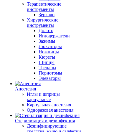
Терапевтические
инструменты
Зеркало
Хирургические
инструменты
Долото
Иглодержатели
Зажимы
Люксаторы
Ножницы
Кюреты
Шипцы
Трепаны
Периотомы
Элеваторы
Анестезия
Иглы и шприцы
карпульные
Карпульная анестезия
Одноразовая анестезия
Стерилизация и дезинфекция
Дезинфицирующие
средства, мыло и салфетки