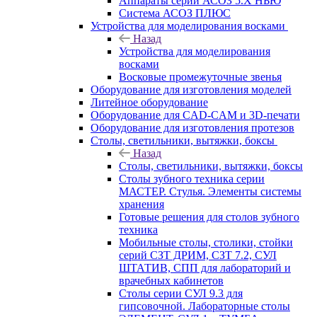
Аппараты серии АСОЗ 5.Х НЬЮ
Система АСОЗ ПЛЮС
Устройства для моделирования восками
Назад
Устройства для моделирования
восками
Восковые промежуточные звенья
Оборудование для изготовления моделей
Литейное оборудование
Оборудование для CAD-CAM и 3D-печати
Оборудование для изготовления протезов
Cтолы, светильники, вытяжки, боксы
Назад
Cтолы, светильники, вытяжки, боксы
Столы зубного техника серии
МАСТЕР. Стулья. Элементы системы
хранения
Готовые решения для столов зубного
техника
Мобильные столы, столики, стойки
серий СЗТ ДРИМ, СЗТ 7.2, СУЛ
ШТАТИВ, СПП для лабораторий и
врачебных кабинетов
Столы серии СУЛ 9.3 для
гипсовочной. Лабораторные столы