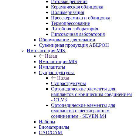
Готовые решения
Керамическая облицовка
Полимеризация
Пресскерамика и облицовка
Термопрессование
Литейная лаборатория
Гипсовочная лаборатория
Оборудование для терапии
Сувенирная продукция АВЕРОН
Имплантация MIS
Назад
Имплантация MIS
Имплантаты
Супраструктуры
Назад
Супраструктуры
Ортопедические элементы для
имплантов с коническим соединением
- C1,V3
Ортопедические элементы для
имплантов с шестигранным
соединением - SEVEN,M4
Наборы
Биоматериалы
CAD/CAM