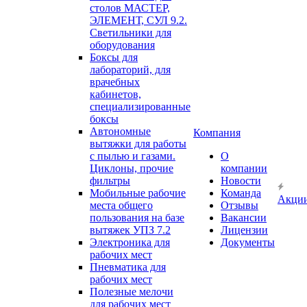
столов МАСТЕР,
ЭЛЕМЕНТ, СУЛ 9.2.
Светильники для
оборудования
Боксы для
лабораторий, для
врачебных
кабинетов,
специализированные
боксы
Автономные
Компания
вытяжки для работы
с пылью и газами.
О
Циклоны, прочие
компании
фильтры
Новости
Мобильные рабочие
Команда
Акци
места общего
Отзывы
пользования на базе
Вакансии
вытяжек УПЗ 7.2
Лицензии
Электроника для
Документы
рабочих мест
Пневматика для
рабочих мест
Полезные мелочи
для рабочих мест