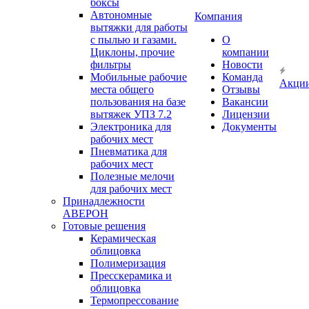
боксы
Автономные
Компания
вытяжки для работы
с пылью и газами.
О
Циклоны, прочие
компании
фильтры
Новости
Мобильные рабочие
Команда
Акци
места общего
Отзывы
пользования на базе
Вакансии
вытяжек УПЗ 7.2
Лицензии
Электроника для
Документы
рабочих мест
Пневматика для
рабочих мест
Полезные мелочи
для рабочих мест
Принадлежности
АВЕРОН
Готовые решения
Керамическая
облицовка
Полимеризация
Пресскерамика и
облицовка
Термопрессование