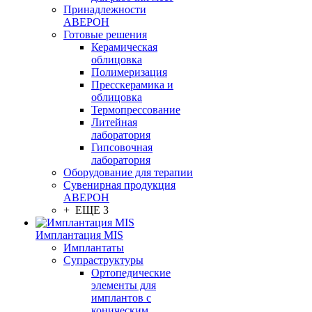
Принадлежности
АВЕРОН
Готовые решения
Керамическая
облицовка
Полимеризация
Пресскерамика и
облицовка
Термопрессование
Литейная
лаборатория
Гипсовочная
лаборатория
Оборудование для терапии
Сувенирная продукция
АВЕРОН
+ ЕЩЕ 3
Имплантация MIS
Имплантаты
Супраструктуры
Ортопедические
элементы для
имплантов с
коническим