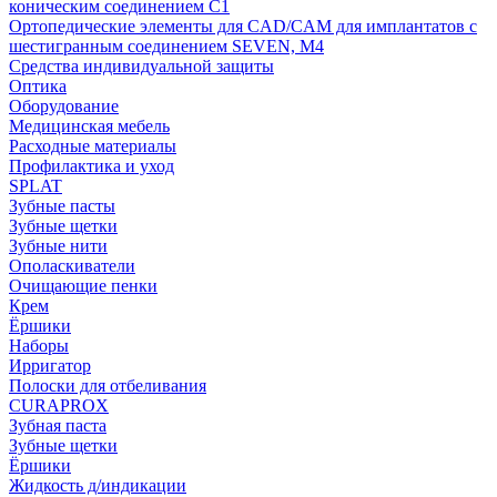
коническим соединением С1
Ортопедические элементы для CAD/CAM для имплантатов с
шестигранным соединением SEVEN, М4
Средства индивидуальной защиты
Оптика
Оборудование
Медицинская мебель
Расходные материалы
Профилактика и уход
SPLAT
Зубные пасты
Зубные щетки
Зубные нити
Ополаскиватели
Очищающие пенки
Крем
Ёршики
Наборы
Ирригатор
Полоски для отбеливания
CURAPROX
Зубная паста
Зубные щетки
Ёршики
Жидкость д/индикации