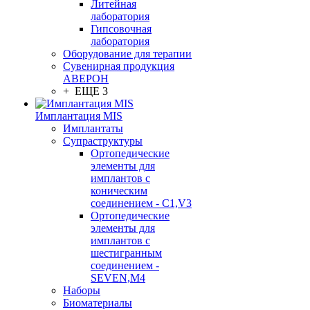
Литейная
лаборатория
Гипсовочная
лаборатория
Оборудование для терапии
Сувенирная продукция
АВЕРОН
+ ЕЩЕ 3
Имплантация MIS
Имплантаты
Супраструктуры
Ортопедические
элементы для
имплантов с
коническим
соединением - C1,V3
Ортопедические
элементы для
имплантов с
шестигранным
соединением -
SEVEN,M4
Наборы
Биоматериалы