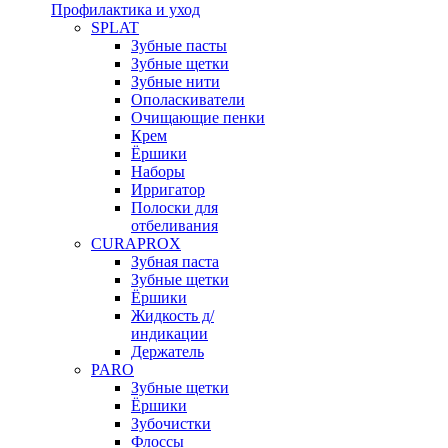
Профилактика и уход
SPLAT
Зубные пасты
Зубные щетки
Зубные нити
Ополаскиватели
Очищающие пенки
Крем
Ёршики
Наборы
Ирригатор
Полоски для
отбеливания
CURAPROX
Зубная паста
Зубные щетки
Ёршики
Жидкость д/
индикации
Держатель
PARO
Зубные щетки
Ёршики
Зубочистки
Флоссы