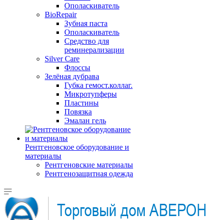
Ополаскиватель
BioRepair
Зубная паста
Ополаскиватель
Средство для
реминерализации
Silver Care
Флоссы
Зелёная дубрава
Губка гемост.коллаг.
Микротупферы
Пластины
Повязка
Эмалан гель
Рентгеновское оборудование и
материалы
Рентгеновские материалы
Рентгенозащитная одежда