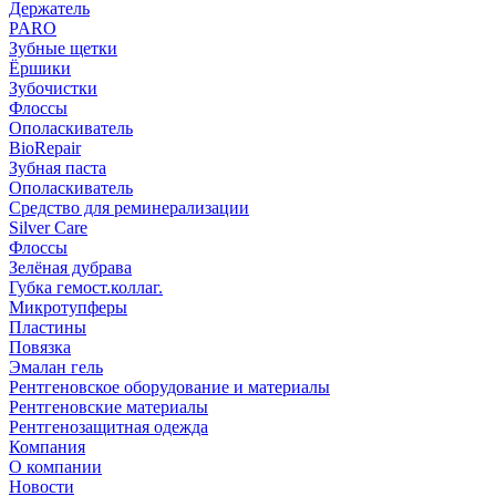
Держатель
PARO
Зубные щетки
Ёршики
Зубочистки
Флоссы
Ополаскиватель
BioRepair
Зубная паста
Ополаскиватель
Средство для реминерализации
Silver Care
Флоссы
Зелёная дубрава
Губка гемост.коллаг.
Микротупферы
Пластины
Повязка
Эмалан гель
Рентгеновское оборудование и материалы
Рентгеновские материалы
Рентгенозащитная одежда
Компания
О компании
Новости