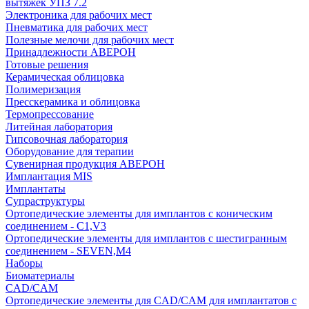
вытяжек УПЗ 7.2
Электроника для рабочих мест
Пневматика для рабочих мест
Полезные мелочи для рабочих мест
Принадлежности АВЕРОН
Готовые решения
Керамическая облицовка
Полимеризация
Пресскерамика и облицовка
Термопрессование
Литейная лаборатория
Гипсовочная лаборатория
Оборудование для терапии
Сувенирная продукция АВЕРОН
Имплантация MIS
Имплантаты
Супраструктуры
Ортопедические элементы для имплантов с коническим
соединением - C1,V3
Ортопедические элементы для имплантов с шестигранным
соединением - SEVEN,M4
Наборы
Биоматериалы
CAD/CAM
Ортопедические элементы для CAD/CAM для имплантатов с