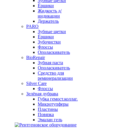
Зубные щетки
Ёршики
Жидкость д/
индикации
Держатель
PARO
Зубные щетки
Ёршики
Зубочистки
Флоссы
Ополаскиватель
BioRepair
Зубная паста
Ополаскиватель
Средство для
реминерализации
Silver Care
Флоссы
Зелёная дубрава
Губка гемост.коллаг.
Микротупферы
Пластины
Повязка
Эмалан гель