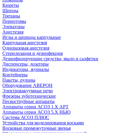
Кюреты
Шипцы
Трепаны
Периотомы
Элеваторы
Анестезия
Иглы и шприцы карпульные
Карпульная анестезия
Одноразовая анестезия
Стерилизация и дезинфекция
Дезинфицирующие средства, мыло и салфетки
Диспенсеры, дозаторы
Индикаторы, журналы
Контейнеры
Пакеты, рулоны
Оборудование АВЕРОН
Электровакуумные печи
Фрезеры зуботехнические
Пескоструйные аппараты
Аппараты серии АСОЗ 1.Х АРТ
Аппараты серии АСОЗ 5.Х НЬЮ
Система АСОЗ ПЛЮС
Устройства для моделирования восками
Восковые промежуточные звенья