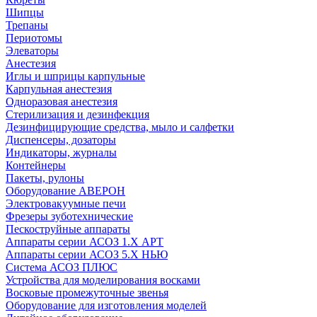
Шипцы
Трепаны
Периотомы
Элеваторы
Анестезия
Иглы и шприцы карпульные
Карпульная анестезия
Одноразовая анестезия
Стерилизация и дезинфекция
Дезинфицирующие средства, мыло и салфетки
Диспенсеры, дозаторы
Индикаторы, журналы
Контейнеры
Пакеты, рулоны
Оборудование АВЕРОН
Электровакуумные печи
Фрезеры зуботехнические
Пескоструйные аппараты
Аппараты серии АСОЗ 1.Х АРТ
Аппараты серии АСОЗ 5.Х НЬЮ
Система АСОЗ ПЛЮС
Устройства для моделирования восками
Восковые промежуточные звенья
Оборудование для изготовления моделей