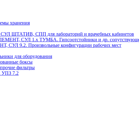
темы хранения
, СУЛ ШТАТИВ, СПП для лабораторий и врачебных кабинетов
ЭЛЕМЕНТ, СУЛ 1.х ТУМБА. Гипсоотстойники и др. сопутствующ
 СУЛ 9.2. Произвольные конфигурации рабочих мест
ьники для оборудования
рованные боксы
 прочие фильтры
 УПЗ 7.2