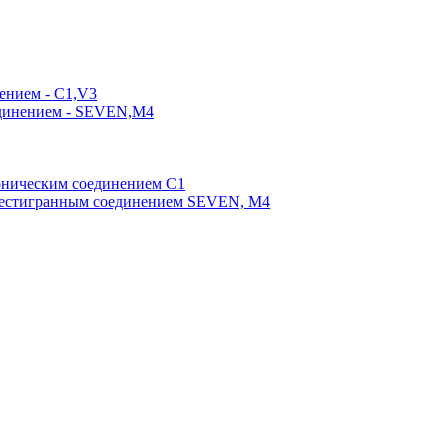
ением - C1,V3
единением - SEVEN,M4
оническим соединением С1
шестигранным соединением SEVEN, М4