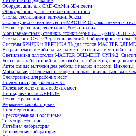
Литейное оборудование
Оборудование для CAD-CAM и 3D-печати
Оборудование для изготовления протезов
Cтолы, светильники, вытяжки, боксы
Столы зубного техника серии МАСТЕР. Стулья. Элементы сис
Готовые решения для столов зубного техника
Мобильные столы, столики, стойки серий СЗТ ДРИМ, СЗТ 7.2
Столы серии СУЛ 9.3 для гипсовочной. Лабораторные столы 
Системы БРИДЖ и ВЕРТИКАЛЬ для столов МАСТЕР, ЭЛЕМЕНТ,
Встраиваемые и мобильные вытяжные системы и устройства
Светильники для столов МАСТЕР, ЭЛЕМЕНТ, СУЛ 9.2. Светил
Боксы для лабораторий, для врачебных кабинетов, специализи
Автономные вытяжки для работы с пылью и газами. Циклоны,
Мобильные рабочие места общего пользования на базе вытяжек
Электроника для рабочих мест
Пневматика для рабочих мест
Полезные мелочи для рабочих мест
Принадлежности АВЕРОН
Готовые решения
Керамическая облицовка
Полимеризация
Пресскерамика и облицовка
Термопрессование
Литейная лаборатория
Гипсовочная лаборатория