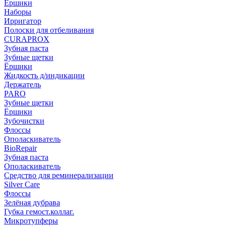
Ёршики
Наборы
Ирригатор
Полоски для отбеливания
CURAPROX
Зубная паста
Зубные щетки
Ёршики
Жидкость д/индикации
Держатель
PARO
Зубные щетки
Ёршики
Зубочистки
Флоссы
Ополаскиватель
BioRepair
Зубная паста
Ополаскиватель
Средство для реминерализации
Silver Care
Флоссы
Зелёная дубрава
Губка гемост.коллаг.
Микротупферы