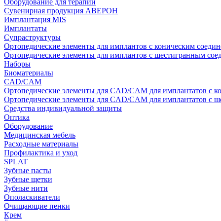
Оборудование для терапии
Сувенирная продукция АВЕРОН
Имплантация MIS
Имплантаты
Супраструктуры
Ортопедические элементы для имплантов с коническим соедин
Ортопедические элементы для имплантов с шестигранным со
Наборы
Биоматериалы
CAD/CAM
Ортопедические элементы для CAD/CAM для имплантатов с к
Ортопедические элементы для CAD/CAM для имплантатов с 
Средства индивидуальной защиты
Оптика
Оборудование
Медицинская мебель
Расходные материалы
Профилактика и уход
SPLAT
Зубные пасты
Зубные щетки
Зубные нити
Ополаскиватели
Очищающие пенки
Крем