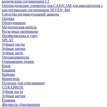
коническим соединением С1
Ортопедические элементы для CAD/CAM для имплантатов с
шестигранным соединением SEVEN, М4
Средства индивидуальной защиты
Оптика
Оборудование
Медицинская мебель
Расходные материалы
Профилактика и уход
SPLAT
Зубные пасты
Зубные щетки
Зубные нити
Ополаскиватели
Очищающие пенки
Крем
Ёршики
Наборы
Ирригатор
Полоски для отбеливания
CURAPROX
Зубная паста
Зубные щетки
Ёршики
Жидкость д/индикации