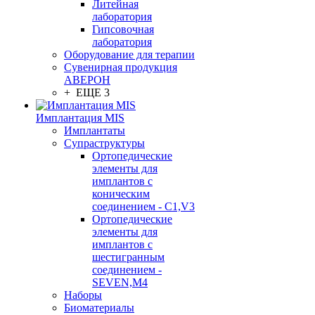
Литейная
лаборатория
Гипсовочная
лаборатория
Оборудование для терапии
Сувенирная продукция
АВЕРОН
+ ЕЩЕ 3
Имплантация MIS
Имплантаты
Супраструктуры
Ортопедические
элементы для
имплантов с
коническим
соединением - C1,V3
Ортопедические
элементы для
имплантов с
шестигранным
соединением -
SEVEN,M4
Наборы
Биоматериалы