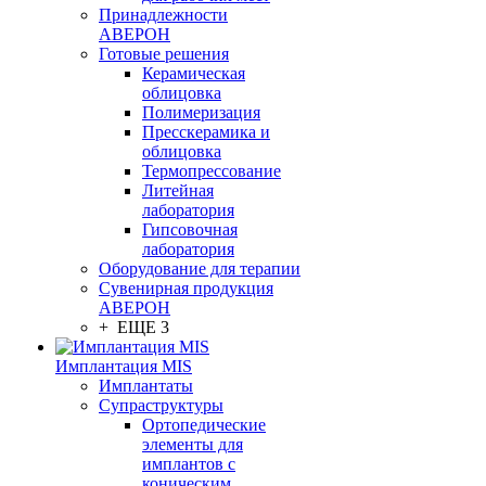
Принадлежности
АВЕРОН
Готовые решения
Керамическая
облицовка
Полимеризация
Пресскерамика и
облицовка
Термопрессование
Литейная
лаборатория
Гипсовочная
лаборатория
Оборудование для терапии
Сувенирная продукция
АВЕРОН
+ ЕЩЕ 3
Имплантация MIS
Имплантаты
Супраструктуры
Ортопедические
элементы для
имплантов с
коническим