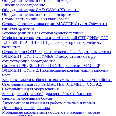
Оборудование для изготовления моделей
Литейное оборудование
Оборудование для CAD-CAM и 3D-печати
Оборудование для изготовления протезов
Cтолы, светильники, вытяжки, боксы
Столы зубного техника серии МАСТЕР. Стулья. Элементы
системы хранения
Готовые решения для столов зубного техника
Мобильные столы, столики, стойки серий СЗТ ДРИМ, СЗТ
7.2, СУЛ ШТАТИВ, СПП для лабораторий и врачебных
кабинетов
Столы серии СУЛ 9.3 для гипсовочной. Лабораторные столы
ЭЛЕМЕНТ, СУЛ 1.х ТУМБА. Гипсоотстойники и др.
сопутствующее оборудование
Системы БРИДЖ и ВЕРТИКАЛЬ для столов МАСТЕР,
ЭЛЕМЕНТ, СУЛ 9.2. Произвольные конфигурации рабочих
мест
Встраиваемые и мобильные вытяжные системы и устройства
Светильники для столов МАСТЕР, ЭЛЕМЕНТ, СУЛ 9.2.
Светильники для оборудования
Боксы для лабораторий, для врачебных кабинетов,
специализированные боксы
Автономные вытяжки для работы с пылью и газами.
Циклоны, прочие фильтры
Мобильные рабочие места общего пользования на базе