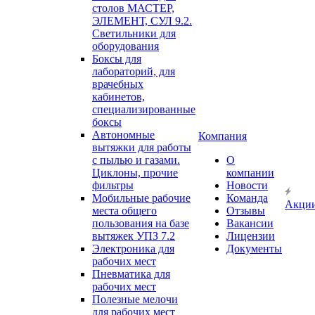
столов МАСТЕР,
ЭЛЕМЕНТ, СУЛ 9.2.
Светильники для
оборудования
Боксы для
лабораторий, для
врачебных
кабинетов,
специализированные
боксы
Автономные
Компания
вытяжки для работы
с пылью и газами.
О
Циклоны, прочие
компании
фильтры
Новости
Мобильные рабочие
Команда
Акци
места общего
Отзывы
пользования на базе
Вакансии
вытяжек УПЗ 7.2
Лицензии
Электроника для
Документы
рабочих мест
Пневматика для
рабочих мест
Полезные мелочи
для рабочих мест