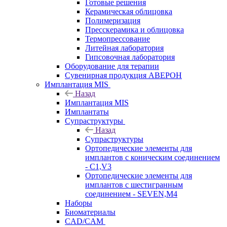
Готовые решения
Керамическая облицовка
Полимеризация
Пресскерамика и облицовка
Термопрессование
Литейная лаборатория
Гипсовочная лаборатория
Оборудование для терапии
Сувенирная продукция АВЕРОН
Имплантация MIS
Назад
Имплантация MIS
Имплантаты
Супраструктуры
Назад
Супраструктуры
Ортопедические элементы для
имплантов с коническим соединением
- C1,V3
Ортопедические элементы для
имплантов с шестигранным
соединением - SEVEN,M4
Наборы
Биоматериалы
CAD/CAM