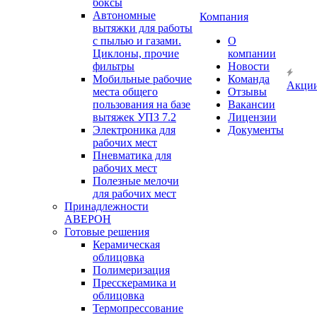
боксы
Автономные
Компания
вытяжки для работы
с пылью и газами.
О
Циклоны, прочие
компании
фильтры
Новости
Мобильные рабочие
Команда
Акци
места общего
Отзывы
пользования на базе
Вакансии
вытяжек УПЗ 7.2
Лицензии
Электроника для
Документы
рабочих мест
Пневматика для
рабочих мест
Полезные мелочи
для рабочих мест
Принадлежности
АВЕРОН
Готовые решения
Керамическая
облицовка
Полимеризация
Пресскерамика и
облицовка
Термопрессование