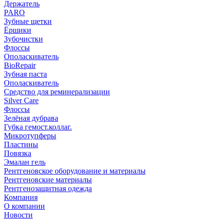
Держатель
PARO
Зубные щетки
Ёршики
Зубочистки
Флоссы
Ополаскиватель
BioRepair
Зубная паста
Ополаскиватель
Средство для реминерализации
Silver Care
Флоссы
Зелёная дубрава
Губка гемост.коллаг.
Микротупферы
Пластины
Повязка
Эмалан гель
Рентгеновское оборудование и материалы
Рентгеновские материалы
Рентгенозащитная одежда
Компания
О компании
Новости