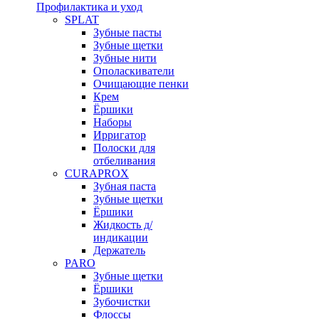
Профилактика и уход
SPLAT
Зубные пасты
Зубные щетки
Зубные нити
Ополаскиватели
Очищающие пенки
Крем
Ёршики
Наборы
Ирригатор
Полоски для
отбеливания
CURAPROX
Зубная паста
Зубные щетки
Ёршики
Жидкость д/
индикации
Держатель
PARO
Зубные щетки
Ёршики
Зубочистки
Флоссы