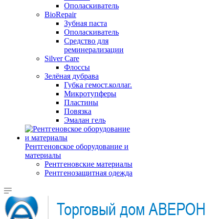
Ополаскиватель
BioRepair
Зубная паста
Ополаскиватель
Средство для
реминерализации
Silver Care
Флоссы
Зелёная дубрава
Губка гемост.коллаг.
Микротупферы
Пластины
Повязка
Эмалан гель
Рентгеновское оборудование и
материалы
Рентгеновские материалы
Рентгенозащитная одежда