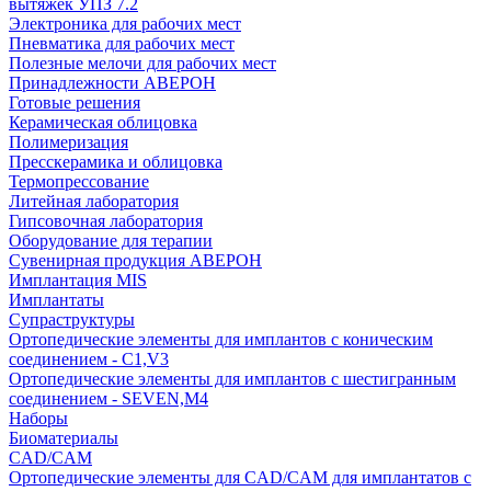
вытяжек УПЗ 7.2
Электроника для рабочих мест
Пневматика для рабочих мест
Полезные мелочи для рабочих мест
Принадлежности АВЕРОН
Готовые решения
Керамическая облицовка
Полимеризация
Пресскерамика и облицовка
Термопрессование
Литейная лаборатория
Гипсовочная лаборатория
Оборудование для терапии
Сувенирная продукция АВЕРОН
Имплантация MIS
Имплантаты
Супраструктуры
Ортопедические элементы для имплантов с коническим
соединением - C1,V3
Ортопедические элементы для имплантов с шестигранным
соединением - SEVEN,M4
Наборы
Биоматериалы
CAD/CAM
Ортопедические элементы для CAD/CAM для имплантатов с