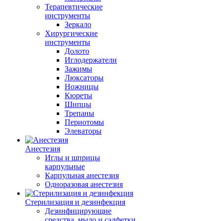
Терапевтические
инструменты
Зеркало
Хирургические
инструменты
Долото
Иглодержатели
Зажимы
Люксаторы
Ножницы
Кюреты
Шипцы
Трепаны
Периотомы
Элеваторы
Анестезия
Иглы и шприцы
карпульные
Карпульная анестезия
Одноразовая анестезия
Стерилизация и дезинфекция
Дезинфицирующие
средства, мыло и салфетки