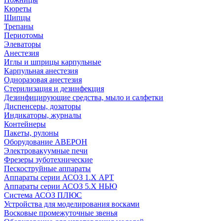
Кюреты
Шипцы
Трепаны
Периотомы
Элеваторы
Анестезия
Иглы и шприцы карпульные
Карпульная анестезия
Одноразовая анестезия
Стерилизация и дезинфекция
Дезинфицирующие средства, мыло и салфетки
Диспенсеры, дозаторы
Индикаторы, журналы
Контейнеры
Пакеты, рулоны
Оборудование АВЕРОН
Электровакуумные печи
Фрезеры зуботехнические
Пескоструйные аппараты
Аппараты серии АСОЗ 1.Х АРТ
Аппараты серии АСОЗ 5.Х НЬЮ
Система АСОЗ ПЛЮС
Устройства для моделирования восками
Восковые промежуточные звенья