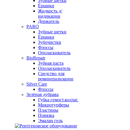
Зубные щетки
Ёршики
Жидкость д/
индикации
Держатель
PARO
Зубные щетки
Ёршики
Зубочистки
Флоссы
Ополаскиватель
BioRepair
Зубная паста
Ополаскиватель
Средство для
реминерализации
Silver Care
Флоссы
Зелёная дубрава
Губка гемост.коллаг.
Микротупферы
Пластины
Повязка
Эмалан гель