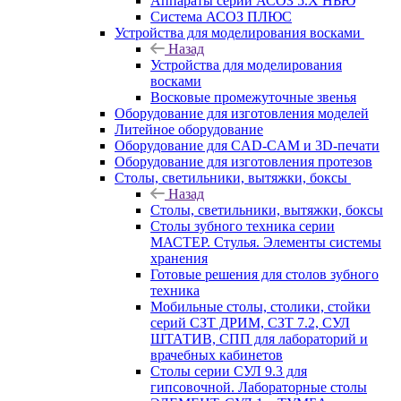
Аппараты серии АСОЗ 5.Х НЬЮ
Система АСОЗ ПЛЮС
Устройства для моделирования восками
Назад
Устройства для моделирования
восками
Восковые промежуточные звенья
Оборудование для изготовления моделей
Литейное оборудование
Оборудование для CAD-CAM и 3D-печати
Оборудование для изготовления протезов
Cтолы, светильники, вытяжки, боксы
Назад
Cтолы, светильники, вытяжки, боксы
Столы зубного техника серии
МАСТЕР. Стулья. Элементы системы
хранения
Готовые решения для столов зубного
техника
Мобильные столы, столики, стойки
серий СЗТ ДРИМ, СЗТ 7.2, СУЛ
ШТАТИВ, СПП для лабораторий и
врачебных кабинетов
Столы серии СУЛ 9.3 для
гипсовочной. Лабораторные столы